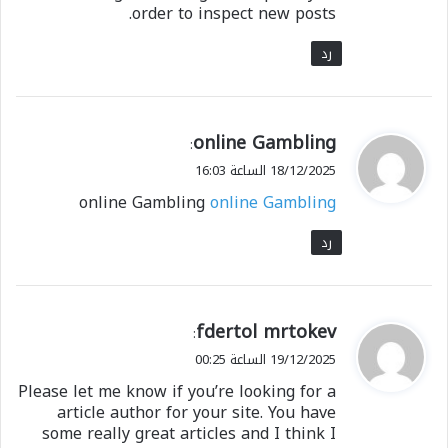
order to inspect new posts.
رد
ي
online Gambling
:
ق
18/12/2025 الساعة 16:03
و
online Gambling
online Gambling
ل
رد
ي
fdertol mrtokev
:
ق
19/12/2025 الساعة 00:25
و
Please let me know if you’re looking for a
ل
article author for your site. You have
some really great articles and I think I