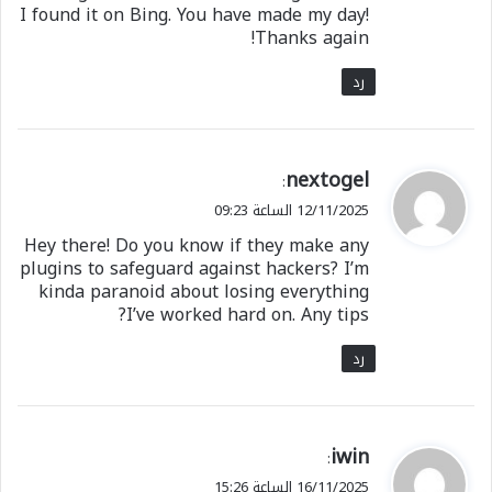
I found it on Bing. You have made my day!
Thanks again!
رد
ي
nextogel
:
ق
12/11/2025 الساعة 09:23
و
Hey there! Do you know if they make any
ل
plugins to safeguard against hackers? I’m
kinda paranoid about losing everything
I’ve worked hard on. Any tips?
رد
ي
iwin
:
ق
16/11/2025 الساعة 15:26