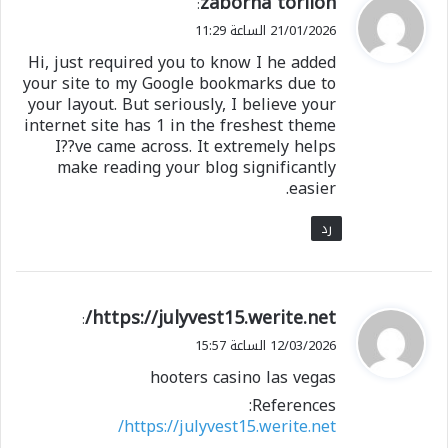
zaborna torilon
:
ق
21/01/2026 الساعة 11:29
و
Hi, just required you to know I he added
ل
your site to my Google bookmarks due to
your layout. But seriously, I believe your
internet site has 1 in the freshest theme
I??ve came across. It extremely helps
make reading your blog significantly
easier.
رد
ي
https://julyvest15.werite.net/
:
ق
12/03/2026 الساعة 15:57
و
hooters casino las vegas
ل
References:
https://julyvest15.werite.net/