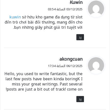
ي
Kuwin
:
ق
03/12/2025 الساعة 03:54
و
kuwin
sở hữu kho game đa dạng từ slot
ل
đến trò chơi bài đổi thưởng, mang đến cho
bạn những giây phút giải trí tuyệt vời.
رد
ي
akongcuan
:
ق
06/12/2025 الساعة 17:34
و
Hello, you used to write fantastic, but the
ل
last few posts have been kinda boringK I
miss your great writings. Past several
posts are just a bit out of track! come on!
رد