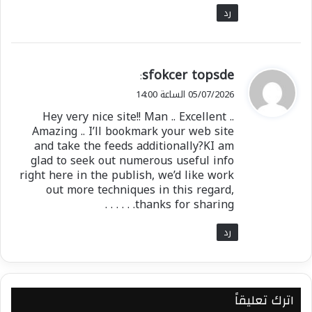
رد
ي
sfokcer topsde
:
ق
05/07/2026 الساعة 14:00
و
Hey very nice site!! Man .. Excellent ..
ل
Amazing .. I’ll bookmark your web site
and take the feeds additionally?KI am
glad to seek out numerous useful info
right here in the publish, we’d like work
out more techniques in this regard,
thanks for sharing. . . . . .
رد
اترك تعليقاً