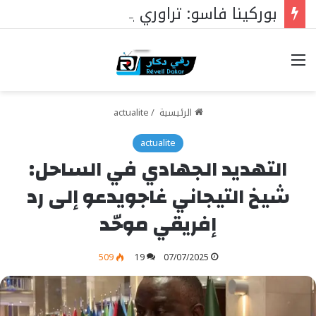
بوركينا فاسو: تراوري يجعل الثورة الشعبية التقدمية بوصلة السيادة
خيارات
الرئيسية
/
actualite
actualite
التهديد الجهادي في الساحل:
شيخ التيجاني غاجويدعو إلى رد
إفريقي موحّد
509
19
07/07/2025