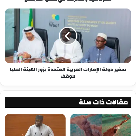
والانقسامات داخل تكتلات مثل “الإيكواس” تضعف
الاستجابة الجماعية للتهديد.
واختتم بالتحذير من أن غياب التنسيق القاري سيسمح
للجماعات المسلحة بتجاوز نقاط اللاعودة، مما قد
يعرّض استقرار غرب إفريقيا برمّته للخطر
شارك هذا الموضوع:
سفير دولة الإمارات العربية المتحدة يزور الهيئة العليا
فيس بوك
X
للوقف
معجب بهذه:
مقالات ذات صلة