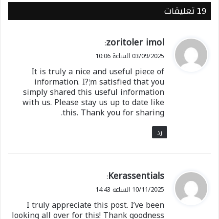
‫19 تعليقات
ي
zoritoler imol
:
ق
03/09/2025 الساعة 10:06
و
It is truly a nice and useful piece of
ل
information. I?¦m satisfied that you
simply shared this useful information
with us. Please stay us up to date like
this. Thank you for sharing.
رد
ي
Kerassentials
:
ق
10/11/2025 الساعة 14:43
و
I truly appreciate this post. I’ve been
ل
looking all over for this! Thank goodness