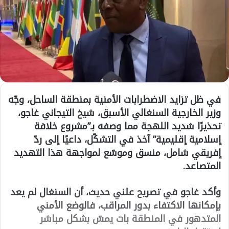
في ظل تزايد الاضطرابات الأمنية بمنطقة الساحل، وجّه
وزير الخارجية السنغالي الأسبق، شيخ التيجاني غاجو،
تحذيرًا شديد اللهجة مما وصفه بـ”مشروع خلافة
إسلامية إقليمية” آخذ في التشكّل، داعيًا إلى ردّ
إفريقي شامل، منسق وموسّع لمواجهة هذا التهديد
المتصاعد.
وأكد غاجو في تصريح علني حديث، أن السنغال لم يعد
بإمكانها الاكتفاء بدور المراقب، فالوضع الأمني
المتدهور في المنطقة بات يمسّ بشكل مباشر