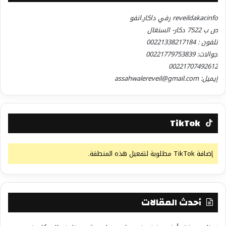
reveildakar.info رفي داكار.انفو
ص ب 7522 دكار- السنغال
تلفون : 00221338217184
جوالات: 00221779753839
00221707492612
إيميل: assahwalereveil@gmail.com
TikTok
إضافة TikTok مطلوبة لتفعيل هذه المنطقة.
أحدث المقالات