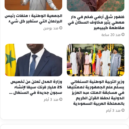
الجمعية الوطنية : ملفات رئيس
ظهور شق أرضي ضخم في دار
البرلمان التي ستغير كل شيء
معطي يثير مخاوف السكان في
مقاطعة كيبيمير
منذ يومين
منذ 20 ساعة
وزير التربية الوطنية السنغالي
وزارة العدل تعلن عن تخصيص
يسلّم علم الجمهورية لممثليها
25 مليار فرنك سيفا لإنشاء
في مسابقة الملك عبد العزيز
سجون جديدة في السنغال …
الدولية لحفظ القرآن الكريم
منذ 3 أيام
بالمملكة العربية السعودية
منذ 3 أيام