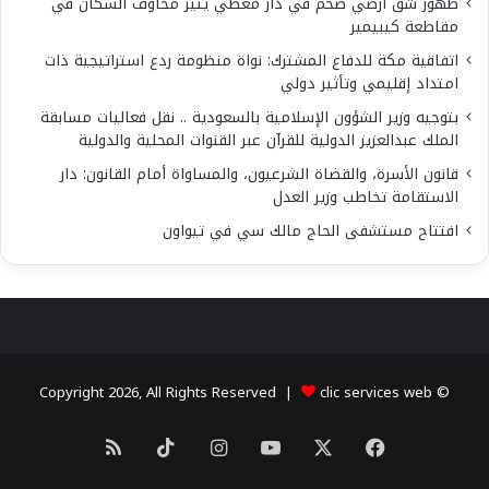
ظهور شق أرضي ضخم في دار معطي يثير مخاوف السكان في
مقاطعة كيبيمير
اتفاقية مكة للدفاع المشترك: نواة منظومة ردع استراتيجية ذات
امتداد إقليمي وتأثير دولي
بتوجيه وزير الشؤون الإسلامية بالسعودية .. نقل فعاليات مسابقة
الملك عبدالعزيز الدولية للقرآن عبر القنوات المحلية والدولية
قانون الأسرة، والقضاة الشرعيون، والمساواة أمام القانون: دار
الاستقامة تخاطب وزير العدل
افتتاح مستشفى الحاج مالك سي في تيواون
clic services web
© Copyright 2026, All Rights Reserved |
X
فيسبوك
يوتيوب
انستقرام
‫TikTok
ملخص