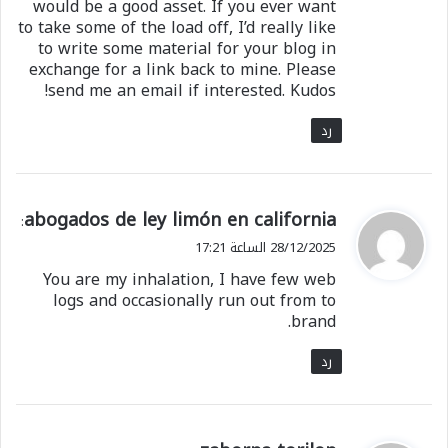
would be a good asset. If you ever want
to take some of the load off, I’d really like
to write some material for your blog in
exchange for a link back to mine. Please
send me an email if interested. Kudos!
رد
ي
abogados de ley limón en california
:
ق
28/12/2025 الساعة 17:21
و
You are my inhalation, I have few web
ل
logs and occasionally run out from to
brand.
رد
ي