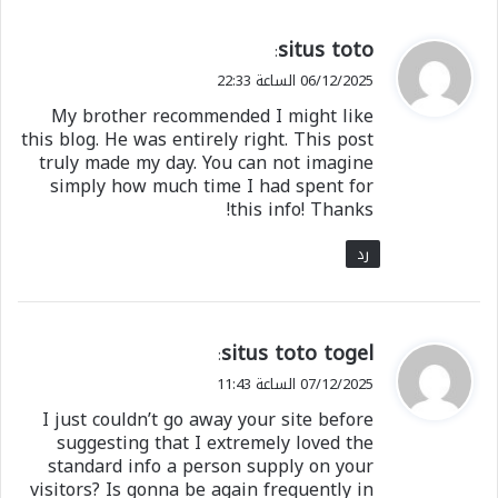
ي
situs toto
:
ق
06/12/2025 الساعة 22:33
و
My brother recommended I might like
ل
this blog. He was entirely right. This post
truly made my day. You can not imagine
simply how much time I had spent for
this info! Thanks!
رد
ي
situs toto togel
:
ق
07/12/2025 الساعة 11:43
و
I just couldn’t go away your site before
ل
suggesting that I extremely loved the
standard info a person supply on your
visitors? Is gonna be again frequently in