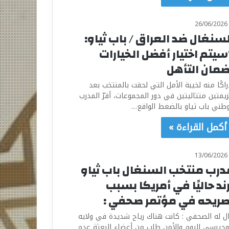
26/06/2026
لسنغال ضد العراق / باب ثياو:
سيتم اختيار أفضل الخيارات
ضمان التأهل
راكًا منه لخيبة الأمل التي لحقت بالمنتخب بعد
يمتين متتاليتين في دور المجموعات، أقرّ المدرب
وطني باب ثياو بالضغط الواقع…
أكمل القراءة »
13/06/2026
درب منتخب السنغال باب ثياو
ند حاليًا في أمريكا بسبب
صريحه في مؤتمر صحفي :
ل له الصحفي : كانت هناك رياح شديدة في ولايه
وجيرسي اليوم والأمن طلب من أعضاء البعثة عدم