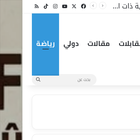
بتوجيه وزير الشؤون الإسلامية بالسعودية .. نقل فعاليات مسابقة الملك عبدالعزيز الدولية للقرآن عبر القنوات المحلية والدولية
X
فيسبوك
يوتيوب
انستقرام
‫TikTok
ملخص الموقع RSS
ابلات
مقالات
دولي
رياضة
بحث
عن