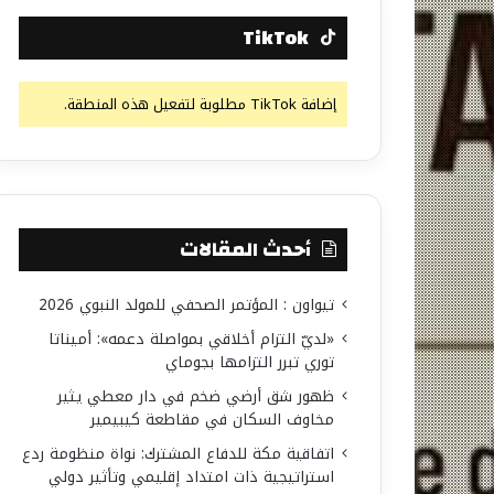
TikTok
إضافة TikTok مطلوبة لتفعيل هذه المنطقة.
أحدث المقالات
تيواون : المؤتمر الصحفي للمولد النبوي 2026
«لديّ التزام أخلاقي بمواصلة دعمه»: أميناتا
توري تبرر التزامها بجوماي
ظهور شق أرضي ضخم في دار معطي يثير
مخاوف السكان في مقاطعة كيبيمير
اتفاقية مكة للدفاع المشترك: نواة منظومة ردع
استراتيجية ذات امتداد إقليمي وتأثير دولي