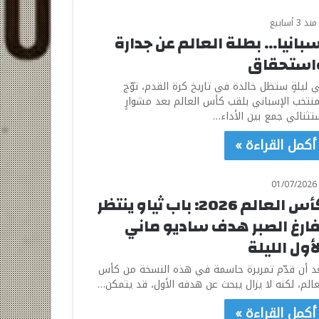
منذ 3 أسابيع
سبانيا… بطلة العالم عن جدارة
استحقاق
 ليلةٍ ستظل خالدة في تاريخ كرة القدم، توّج
منتخب الإسباني بلقب كأس العالم بعد مشوارٍ
تثنائي جمع بين الأداء…
أكمل القراءة »
01/07/2026
كأس العالم 2026: باب ثياو ينتظر
فارغ الصبر هدف ساديو ماني
أول الليلة
د أن قدّم تمريرة حاسمة في هذه النسخة من كأس
عالم، لكنه لا يزال يبحث عن هدفه الأول، قد يتمكن…
أكمل القراءة »