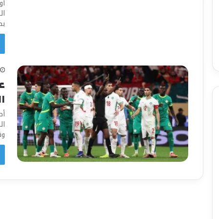
أو
ال
بطو
ع
ا
أص
وق