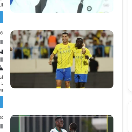
ال
ا
يق
ض
اف
رو
ا