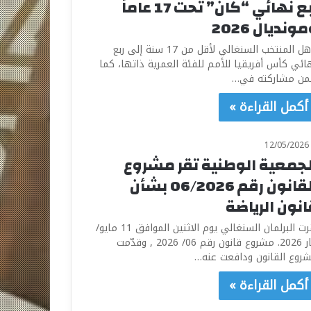
ربع نهائي “كان” تحت 17 عاماً
ونديال 2026
تأهل المنتخب السنغالي لأقل من 17 سنة إلى ربع
ائي كأس أفريقيا للأمم للفئة العمرية ذاتها، كما
ن مشاركته في…
أكمل القراءة »
12/05/2026
لجمعية الوطنية تقر مشروع
القانون رقم 06/2026 بشأن
انون الرياضة
أقرت البرلمان السنغالي يوم الاثنين الموافق 11 مايو/
أيار 2026. مشروع قانون رقم 06/ 2026 , وقدّمت
روع القانون ودافعت عنه…
أكمل القراءة »