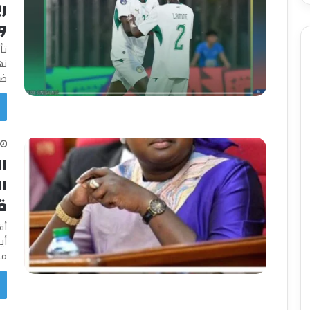
وم
نه
ضم
ا
ق
مش