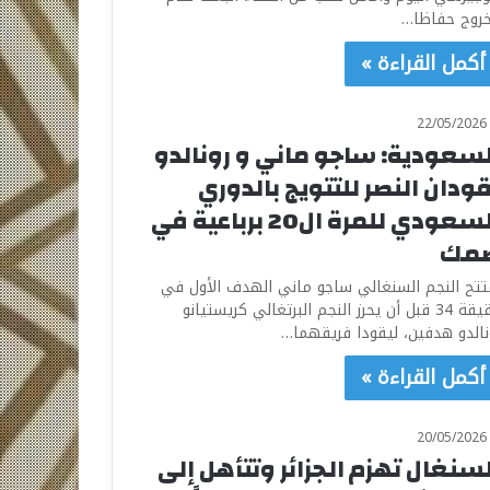
خروج حفاظا…
أكمل القراءة »
22/05/2026
لسعودية: ساجو ماني و رونالدو
ودان النصر للتتويج بالدوري
السعودي للمرة ال20 برباعية في
مك
تتح النجم السنغالي ساجو ماني الهدف الأول في
دقيقة 34 قبل أن يحرز النجم البرتغالي كريستيانو
نالدو هدفين، ليقودا فريقهما…
أكمل القراءة »
20/05/2026
لسنغال تهزم الجزائر وتتأهل إلى