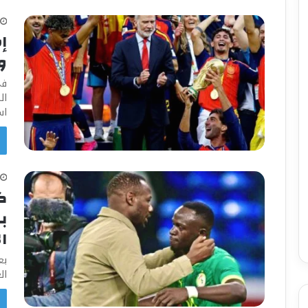
إ
و
في
ال
اس
ب
ال
بع
ال