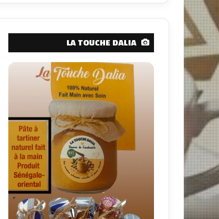
ح
ث
ع
ن
LA TOUCHE DALIA
: