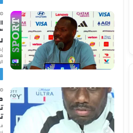
ا
“
ل
إد
هز
ال
م
تر
ت
قا
ني