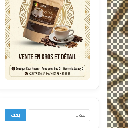
ا
ل
ب