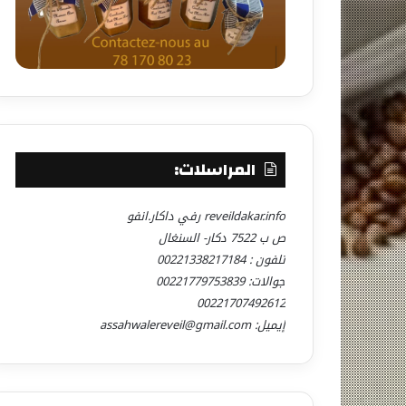
المراسلات:
reveildakar.info رفي داكار.انفو
ص ب 7522 دكار- السنغال
تلفون : 00221338217184
جوالات: 00221779753839
00221707492612
إيميل: assahwalereveil@gmail.com