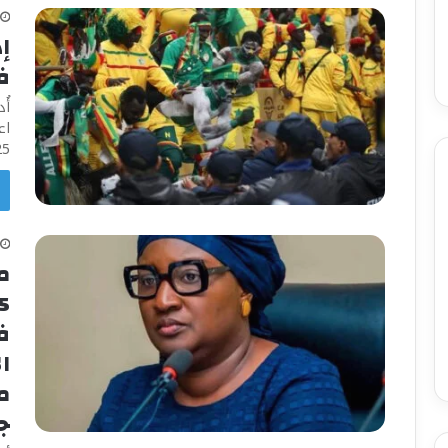
ف
أُ
اع
2025. حُ
م
ف
ج