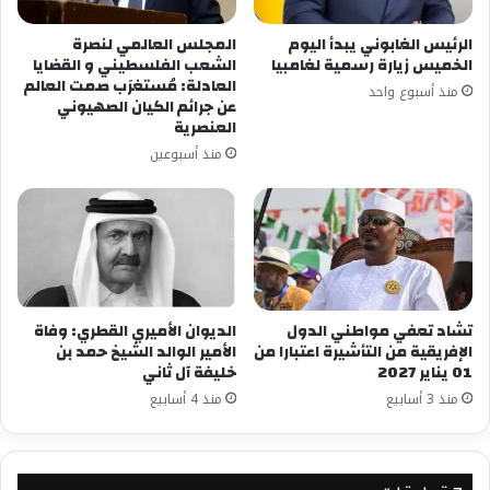
الرئيس الغابوني يبدأ اليوم
المجلس العالمي لنصرة
الخميس زيارة رسمية لغامبيا
الشعب الفلسطيني و القضايا
العادلة: مُستغرَب صمت العالم
منذ أسبوع واحد
عن جرائم الكيان الصهيوني
العنصرية
منذ أسبوعين
تشاد تعفي مواطني الدول
الديوان الأميري القطري: وفاة
الإفريقية من التأشيرة اعتبارا من
الأمير الوالد الشيخ حمد بن
01 يناير 2027
خليفة آل ثاني
منذ 3 أسابيع
منذ 4 أسابيع