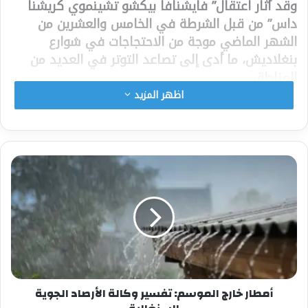
وقد أثار اعتقال” فايشنافا بيكشو تشينموي كريشنا
داس” من قبل الشرطة في الخامس والعشرين من
الشهر الماضي موجة من الاحتجاجات في شوارع
بنغلاديش، ما أدى إلى تصاعد التوتر في العديد من
المناطق.
اظهر المزيد
وأشار المفتي إلى أن انعدام الأمن الذي تعاني منه
الأقليات في بنغلاديش يشكل أزمة ذات تداعيات
تتجاوز حدود البلاد، وتشمل دول المنطقة مثل الهند
وباكستان وأفغانستان ونيبال. ودعا إلى أن لا يتم
السماح للمشاعر العاطفية بالتأثير على الأحداث. كما
شدد على ضرورة أن تكون الحكومة المؤقتة في
بنغلاديش مستعدة للحفاظ على السلام والوئام
الاجتماعي، والعمل على منع تفشي الطائفية.
وطالب المفتي الجميع بالامتناع عن أي أعمال قد تؤدي
إلى زيادة التوترات الأمنية في المجتمعات الأقلية في
أمطار خارج الموسم: تفسير وكالة الأرصاد الجوية