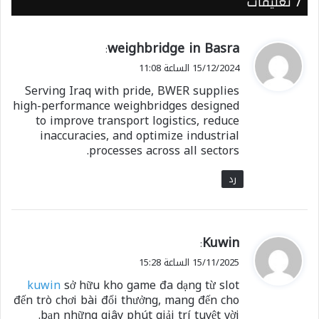
‫7 تعليقات
ي
weighbridge in Basra
:
ق
15/12/2024 الساعة 11:08
و
Serving Iraq with pride, BWER supplies
ل
high-performance weighbridges designed
to improve transport logistics, reduce
inaccuracies, and optimize industrial
processes across all sectors.
رد
ي
Kuwin
:
ق
15/11/2025 الساعة 15:28
و
kuwin
sở hữu kho game đa dạng từ slot
ل
đến trò chơi bài đổi thưởng, mang đến cho
bạn những giây phút giải trí tuyệt vời.