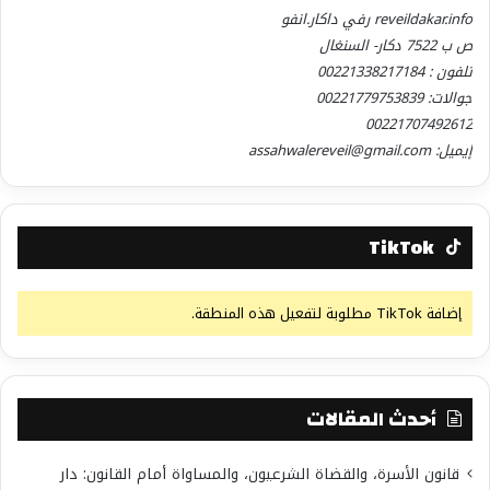
reveildakar.info رفي داكار.انفو
ص ب 7522 دكار- السنغال
تلفون : 00221338217184
جوالات: 00221779753839
00221707492612
إيميل: assahwalereveil@gmail.com
TikTok
إضافة TikTok مطلوبة لتفعيل هذه المنطقة.
أحدث المقالات
قانون الأسرة، والقضاة الشرعيون، والمساواة أمام القانون: دار