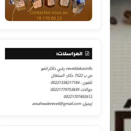
المراسلات:
reveildakar.info رفي داكار.انفو
ص ب 7522 دكار- السنغال
تلفون : 00221338217184
جوالات: 00221779753839
00221707492612
إيميل: assahwalereveil@gmail.com