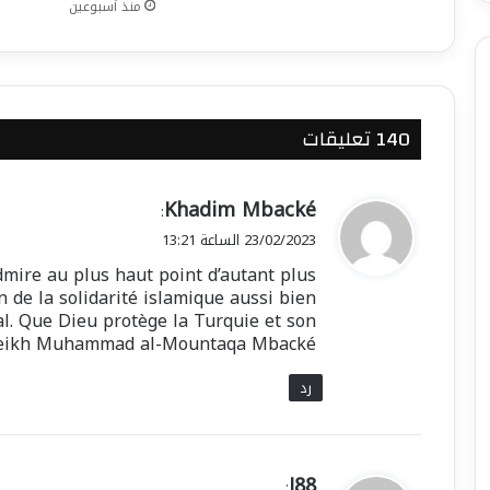
منذ أسبوعين
‫140 تعليقات
ي
Khadim Mbacké
:
ق
23/02/2023 الساعة 13:21
و
mire au plus haut point d’autant plus
ل
n de la solidarité islamique aussi bien
al. Que Dieu protège la Turquie et son
 Cheikh Muhammad al-Mountaqa Mbacké
رد
ي
J88
: