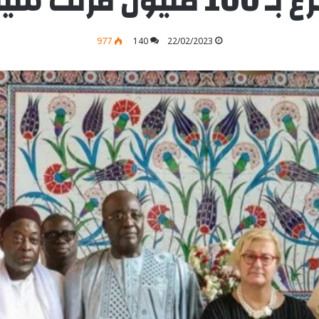
100 مليون فرنك سيفا
977
140
22/02/2023