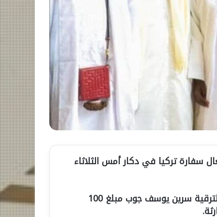
ال سفارة تركيا في دكار أمس الثلاثاء
وقدم الوفد برئاسة المسؤول الروحي لدائرة حزب الترقية سرين يوسف جوب مبلغ 100