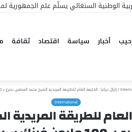
 أفريقي لدعم أولويات السنغال
حيب
أخبار
سياسة
اقتصاد
ثقافة
مق
Intern
/
زلزال تركيا : الخليفة العام للطريقة المريدية الشيخ محمد المنتقى يتبرع بـ 100 مليون فرنك سيفا
International
ة العام للطريقة المريدية