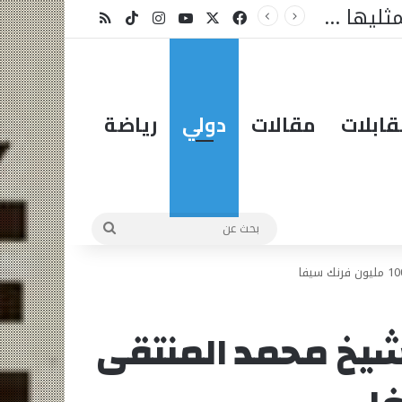
X
فيسبوك
يوتيوب
انستقرام
‫TikTok
ملخص الموقع RSS
ابلات
مقالات
دولي
رياضة
بحث
عن
 الشيخ محمد المنتقى