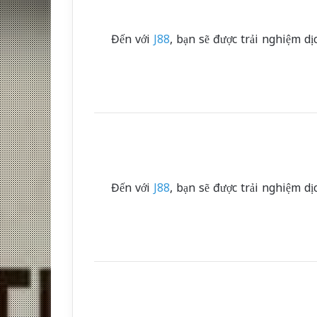
Đến với
J88
, bạn sẽ được trải nghiệm d
Đến với
J88
, bạn sẽ được trải nghiệm d