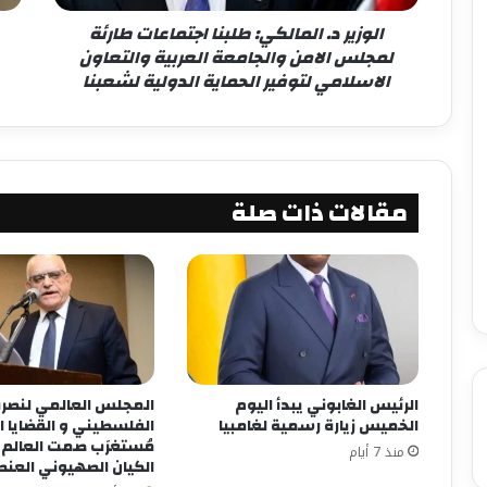
الوزير د. المالكي: طلبنا اجتماعات طارئة
لمجلس الامن والجامعة العربية والتعاون
الاسلامي لتوفير الحماية الدولية لشعبنا
مقالات ذات صلة
الرئيس الغابوني يبدأ اليوم
المجلس العالمي لنصر
الخميس زيارة رسمية لغامبيا
الفلسطيني و القضايا ا
مُستغرَب صمت العالم ع
منذ 7 أيام
الكيان الصهيوني العنص