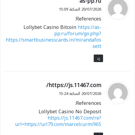
as-pp.ru
:
ق
20/07/2026 الساعة 15:09
و
References:
ل
Lollybet Casino Bitcoin
https://as-
pp.ru/forum/go.php?
https://smartbusinesscards.in/mirandafos
sett
رد
ي
https://js.11467.com/
:
ق
20/07/2026 الساعة 15:24
و
References:
ل
Lollybet Casino No Deposit
https://js.11467.com/re?
url=https://url79.com/marcelcurmi965