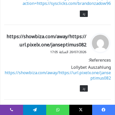
action=https://sysclicks.com/brandonzadow96
رد
ي
https://showbiza.com/away/https://
ق
url.pixelx.one/janseptimus082
:
و
20/07/2026 الساعة 17:05
ل
References:
Lollybet Auszahlung
https://showbiza.com/away/https://url.pixelx.one/janse
ptimus082
رد
ي
login.proxy.uwec.edu
:
يسبوك
X
واتساب
تيلقرام
ڤايبر