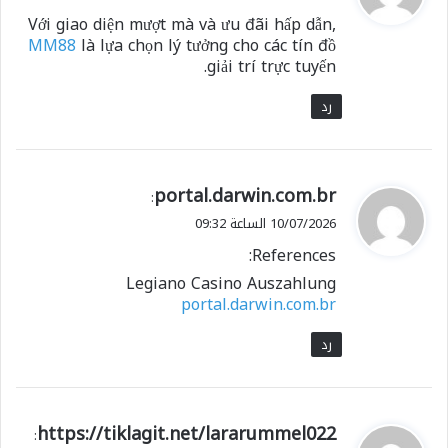
و
Với giao diện mượt mà và ưu đãi hấp dẫn,
ل
MM88
là lựa chọn lý tưởng cho các tín đồ
giải trí trực tuyến.
رد
ي
portal.darwin.com.br
:
ق
10/07/2026 الساعة 09:32
و
References:
ل
Legiano Casino Auszahlung
portal.darwin.com.br
رد
ي
https://tiklagit.net/lararummel022
: