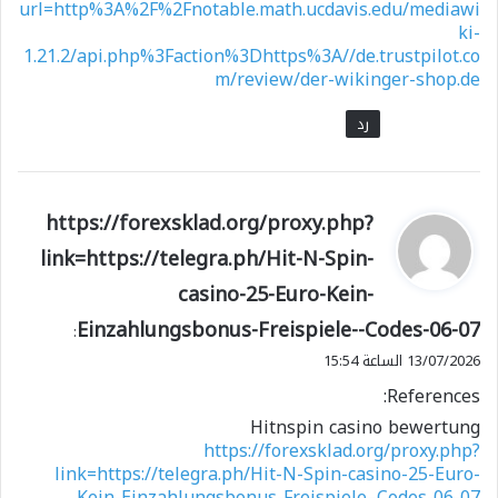
url=http%3A%2F%2Fnotable.math.ucdavis.edu/mediawi
ki-
1.21.2/api.php%3Faction%3Dhttps%3A//de.trustpilot.co
m/review/der-wikinger-shop.de
رد
ي
https://forexsklad.org/proxy.php?
ق
link=https://telegra.ph/Hit-N-Spin-
و
casino-25-Euro-Kein-
ل
Einzahlungsbonus-Freispiele--Codes-06-07
:
13/07/2026 الساعة 15:54
References:
Hitnspin casino bewertung
https://forexsklad.org/proxy.php?
link=https://telegra.ph/Hit-N-Spin-casino-25-Euro-
Kein-Einzahlungsbonus-Freispiele–Codes-06-07