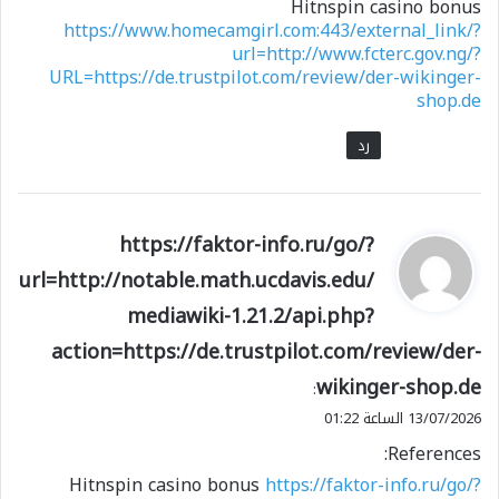
Hitnspin casino bonus
https://www.homecamgirl.com:443/external_link/?
url=http://www.fcterc.gov.ng/?
URL=https://de.trustpilot.com/review/der-wikinger-
shop.de
رد
ي
https://faktor-info.ru/go/?
ق
url=http://notable.math.ucdavis.edu/
و
mediawiki-1.21.2/api.php?
ل
action=https://de.trustpilot.com/review/der-
wikinger-shop.de
:
13/07/2026 الساعة 01:22
References:
Hitnspin casino bonus
https://faktor-info.ru/go/?