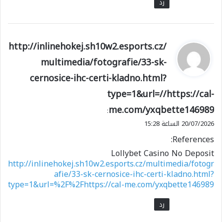
رد
ي
http://inlinehokej.sh10w2.esports.cz/
ق
multimedia/fotografie/33-sk-
و
cernosice-ihc-certi-kladno.html?
ل
type=1&url=//https://cal-
me.com/yxqbette146989
:
20/07/2026 الساعة 15:28
References:
Lollybet Casino No Deposit
http://inlinehokej.sh10w2.esports.cz/multimedia/fotogr
afie/33-sk-cernosice-ihc-certi-kladno.html?
type=1&url=%2F%2Fhttps://cal-me.com/yxqbette146989
رد