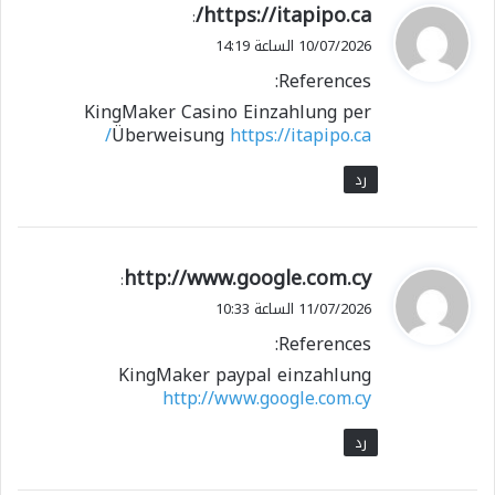
ي
https://itapipo.ca/
:
ق
10/07/2026 الساعة 14:19
و
References:
ل
KingMaker Casino Einzahlung per
Überweisung
https://itapipo.ca/
رد
ي
http://www.google.com.cy
:
ق
11/07/2026 الساعة 10:33
و
References:
ل
KingMaker paypal einzahlung
http://www.google.com.cy
رد