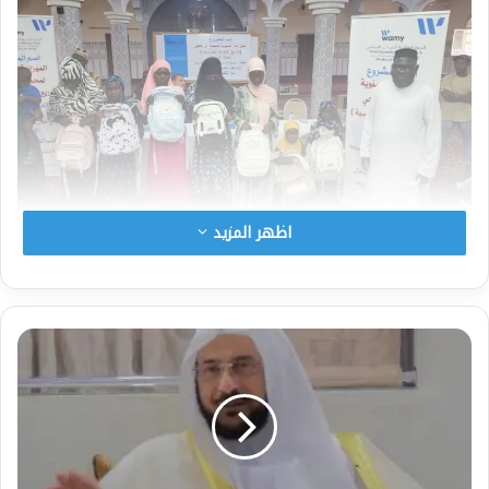
اظهر المزيد
هذا التوزيع يأتي للعام الخامس على التوالي ،
وقد تم بجامع الراجحي في جخاي ضاحية العاصمة
السنغالية دكار بحضو الاستاذ يوسف سعد العيسى من
وقف الراجحي الذي يساهم بشكل فعال في كل
اتشطة المسجد وبرامجه الدينية والإجتماعية ، ومن
السنغال حضر التوزيع عمدة الحي السيد سيدي بويو