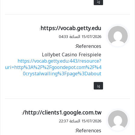
رد
ي
https://vocab.getty.edu
:
ق
15/07/2026 الساعة 04:33
و
References:
ل
Lollybet Casino Freispiele
https://vocab.getty.edu:443/resource?
uri=http%3A%2F%2Fgoondepot.com%2F%4
0crystalwalling%3Fpage%3Dabout
رد
ي
http://clients1.google.com.tw/
:
ق
15/07/2026 الساعة 22:37
و
References:
ل