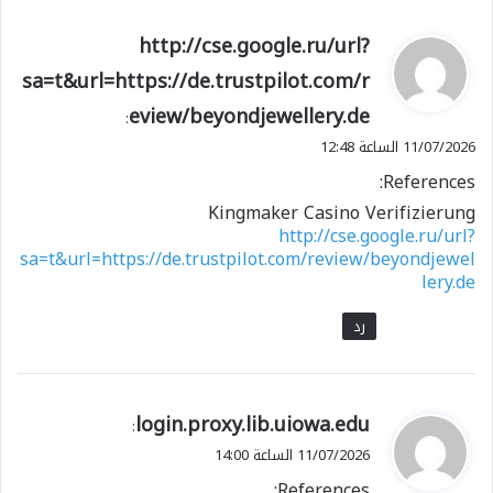
ي
http://cse.google.ru/url?
ق
sa=t&url=https://de.trustpilot.com/r
و
eview/beyondjewellery.de
ل
:
11/07/2026 الساعة 12:48
References:
Kingmaker Casino Verifizierung
http://cse.google.ru/url?
sa=t&url=https://de.trustpilot.com/review/beyondjewel
lery.de
رد
ي
login.proxy.lib.uiowa.edu
:
ق
11/07/2026 الساعة 14:00
و
References: