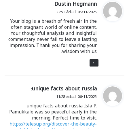
ي
Dustin Hegmann
:
ق
05/11/2025 الساعة 22:52
و
Your blog is a breath of fresh air in the
ل
often stagnant world of online content.
Your thoughtful analysis and insightful
commentary never fail to leave a lasting
impression. Thank you for sharing your
wisdom with us.
رد
ي
unique facts about russia
:
ق
06/11/2025 الساعة 11:28
و
unique facts about russia Isla P.
ل
Pamukkale was so peaceful early in the
morning. Perfect time to visit.
https://telesup.org/discover-the-beauty-