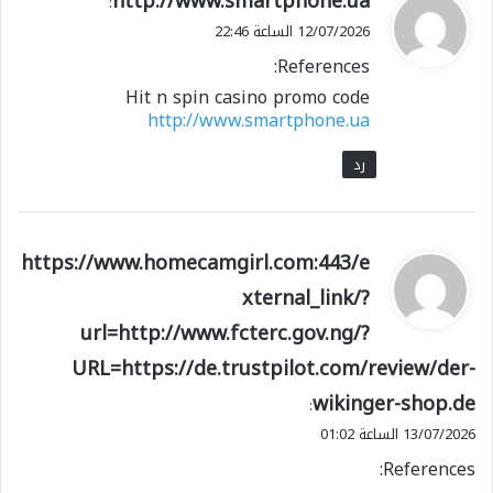
http://www.smartphone.ua
:
ق
12/07/2026 الساعة 22:46
و
References:
ل
Hit n spin casino promo code
http://www.smartphone.ua
رد
ي
https://www.homecamgirl.com:443/e
ق
xternal_link/?
و
url=http://www.fcterc.gov.ng/?
ل
URL=https://de.trustpilot.com/review/der-
wikinger-shop.de
:
13/07/2026 الساعة 01:02
References: