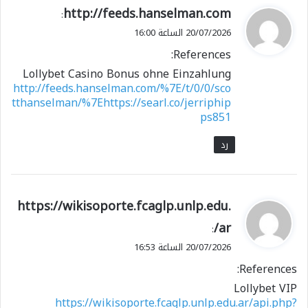
ي
http://feeds.hanselman.com
:
ق
20/07/2026 الساعة 16:00
و
References:
ل
Lollybet Casino Bonus ohne Einzahlung
http://feeds.hanselman.com/%7E/t/0/0/sco
tthanselman/%7Ehttps://searl.co/jerriphip
ps851
رد
ي
https://wikisoporte.fcaglp.unlp.edu.
ق
ar/
:
و
20/07/2026 الساعة 16:53
ل
References:
Lollybet VIP
https://wikisoporte.fcaglp.unlp.edu.ar/api.php?