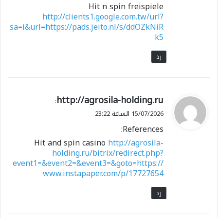
Hit n spin freispiele
http://clients1.google.com.tw/url?
sa=i&url=https://pads.jeito.nl/s/ddOZkNiR
k5
رد
ي
http://agrosila-holding.ru
:
ق
15/07/2026 الساعة 23:22
و
References:
ل
Hit and spin casino
http://agrosila-
holding.ru/bitrix/redirect.php?
event1=&event2=&event3=&goto=https://
www.instapaper.com/p/17727654
رد