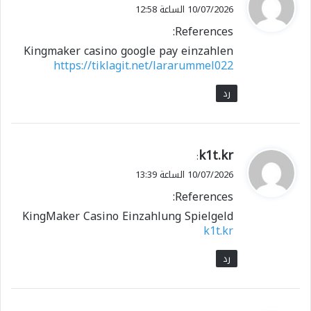
ق
10/07/2026 الساعة 12:58
و
References:
ل
Kingmaker casino google pay einzahlen
https://tiklagit.net/lararummel022
رد
ي
k1t.kr
:
ق
10/07/2026 الساعة 13:39
و
References:
ل
KingMaker Casino Einzahlung Spielgeld
k1t.kr
رد