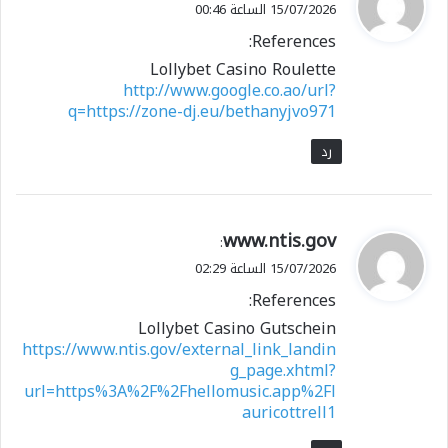
ق
15/07/2026 الساعة 00:46
و
References:
ل
Lollybet Casino Roulette
http://www.google.co.ao/url?
q=https://zone-dj.eu/bethanyjvo971
رد
ي
www.ntis.gov
:
ق
15/07/2026 الساعة 02:29
و
References:
ل
Lollybet Casino Gutschein
https://www.ntis.gov/external_link_landin
g_page.xhtml?
url=https%3A%2F%2Fhellomusic.app%2Fl
auricottrell1