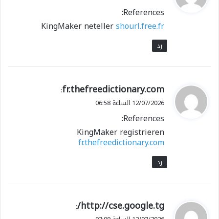
و
References:
ل
KingMaker neteller
shourl.free.fr
رد
ي
fr.thefreedictionary.com
:
ق
12/07/2026 الساعة 06:58
و
References:
ل
KingMaker registrieren
fr.thefreedictionary.com
رد
ي
http://cse.google.tg/
:
ق