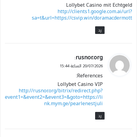
Lollybet Casino mit Echtgeld
http://clients1.google.com.ai/url?
sa=t&url=https://csvip.win/doramacdermott
رد
ي
rusnor.org
:
ق
20/07/2026 الساعة 15:44
و
References:
ل
Lollybet Casino VIP
http://rusnor.org/bitrix/redirect.php?
event1=&event2=&event3=&goto=https://li
nk.mym.ge/pearlenestjuli
رد