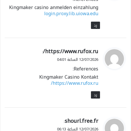
ل
Kingmaker casino anmelden einzahlung
login.proxy.lib.uiowa.edu
رد
ي
https://www.rufox.ru/
:
ق
12/07/2026 الساعة 04:01
و
References:
ل
Kingmaker Casino Kontakt
https://www.rufox.ru/
رد
ي
shourl.free.fr
:
ق
12/07/2026 الساعة 06:13