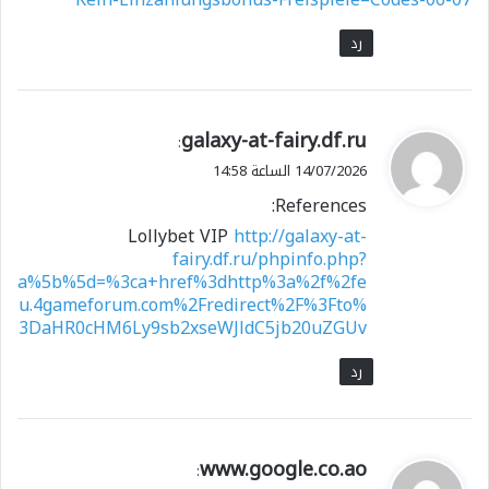
رد
ي
galaxy-at-fairy.df.ru
:
ق
14/07/2026 الساعة 14:58
و
References:
ل
Lollybet VIP
http://galaxy-at-
fairy.df.ru/phpinfo.php?
a%5b%5d=%3ca+href%3dhttp%3a%2f%2fe
u.4gameforum.com%2Fredirect%2F%3Fto%
3DaHR0cHM6Ly9sb2xseWJldC5jb20uZGUv
رد
ي
www.google.co.ao
: