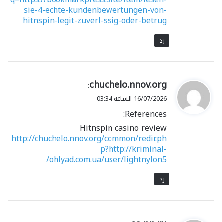
sie-4-echte-kundenbewertungen-von-
hitnspin-legit-zuverl-ssig-oder-betrug
رد
ي
chuchelo.nnov.org
:
ق
16/07/2026 الساعة 03:34
و
References:
ل
Hitnspin casino review
http://chuchelo.nnov.org/common/redir.ph
p?http://kriminal-
ohlyad.com.ua/user/lightnylon5/
رد
ي