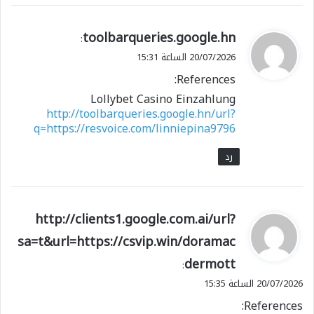
ي
toolbarqueries.google.hn
:
ق
20/07/2026 الساعة 15:31
و
References:
ل
Lollybet Casino Einzahlung
http://toolbarqueries.google.hn/url?
q=https://resvoice.com/linniepina9796
رد
ي
http://clients1.google.com.ai/url?
ق
sa=t&url=https://csvip.win/doramac
و
dermott
ل
:
20/07/2026 الساعة 15:35
References: