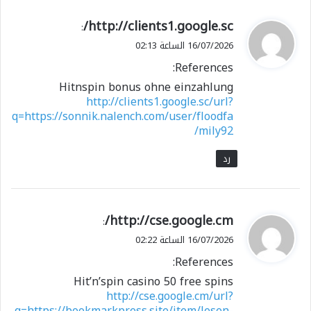
ي
http://clients1.google.sc/
:
ق
16/07/2026 الساعة 02:13
و
References:
ل
Hitnspin bonus ohne einzahlung
http://clients1.google.sc/url?
q=https://sonnik.nalench.com/user/floodfa
mily92/
رد
ي
http://cse.google.cm/
:
ق
16/07/2026 الساعة 02:22
و
References:
ل
Hit’n’spin casino 50 free spins
http://cse.google.cm/url?
q=https://bookmarkpress.site/item/lesen-