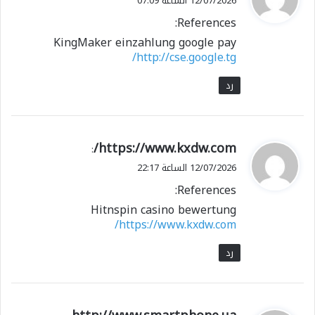
12/07/2026 الساعة 07:09
و
References:
ل
KingMaker einzahlung google pay
http://cse.google.tg/
رد
ي
https://www.kxdw.com/
:
ق
12/07/2026 الساعة 22:17
و
References:
ل
Hitnspin casino bewertung
https://www.kxdw.com/
رد
ي