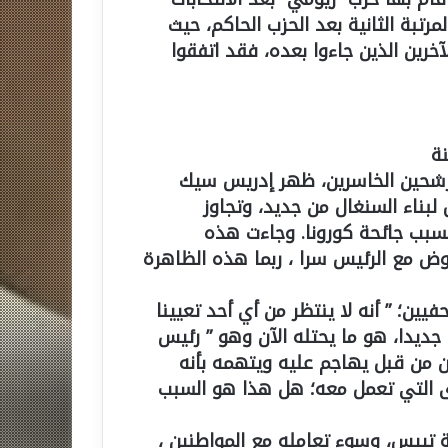
ب على المرتبة الثانية بعد الحزب الحاكم، حيث
خرين الذين جاءوا بعده، فقد اتفقوا
نة
 بين المرشحين الخاسرين، ظهر إدريس سيك
بناء السنغال من جديد، وتجاوز
بسبب جائحة كورونا. وجاءت هذه
وض مع الرئيس سرا ، ربما هذه الظاهرة
ين؛ ” أنه لا ينتظر من أي أحد تعيينا
ديدا، هو ما يحتله الآن وهو ” رئيس
ن من قبل يهاجم عليه ويتهمه بأنه
رى التي تعمل معه؛ هل هذا هو السبب
 تييس، وسوء تعامله مع المواطنين ،