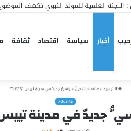
ط ينتظر من يقود المستقبل… هل تكون إيطاليا صاحبة ا
حيب
أخبار
سياسة
اقتصاد
ثقافة
مق
الرئيسية
/
actualite
/
جيلٌ سياسيُّ جديدٌ في مدينة تييس “THIES”
actualite
ّ جديدٌ في مدينة تييس “HIES