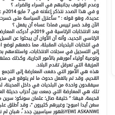
وعدم الوقوف بجانبهم في السراء والضراء. ؟
و في ه
عديدة، وهو قوله : ” سأعتزل السياسة متى خسرت
الآن وقد خسر تييس فماذا عساه أن يفعل ؟
بعد الانتخابات الرئاسية في
الرئاسي الجديد، وأنه آن الأوان أن يبحثوا عن السب
في انتخابات البلديات المقبلة، مما دفعهم لوضع ا
إلى التسجيل في سجلات الانتخابات، واستلامهم بط
وتوعية أولياء أمورهم بالأمور الجارية، وكذلك حم
المزيفة التي تعرقل تقدم البلاد.
هذه هي الأمور التي دفعت المعارضة إلى التجمع ا
القديم، وقد تم بالفعل حدوث ما لم يتوقع في مدينة
سيفقدون واحدة من البلديات في داخل المدينة، لكن
تلك هي المعارضة التي جمعت بين أحزاب حديثة الع
قديمة، فيها: ” خليفة صال؛ عثمان سونكو؛ سري
سغن أيدا امبوج؛ وغيرهم كثيرون “، وقد أطلق على
YEWI ASKANWIظهور سياسيين جدد ً، ش