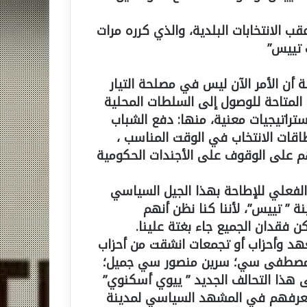
ذا الصدد نتذكر إعلانه في 7 مايو 2014م عقب الانتخابات البلدية، والذي كرره مرات
 تييس”
 2019م، أدركت المعارضة أن الأمر الآن ليس في مصلحة التيار
ل المتاحة للوصول إلى السلطات المحلية
ستراتيجيات معنية، منها: دفع الشباب
اقات الانتخاب في الوقت المناسب ،
لهم على الوقوف على الأجندات الحكومية
لفعلي للإطاحة بهذا الجيل السياسي
 ” تييس”، لأننا كنا نظن أنهم
 فقدان الجميع جاء بغتة علينا.
هد وأحزاب أو تجمعات انشقت من أحزاب
ن مصطفى سي؛ سرين منصور سي جميل؛
 هذا التحالف الجديد ” ييوي أسكنوي”
بان لم نعرفهم في المشهد السياسي لمدينة