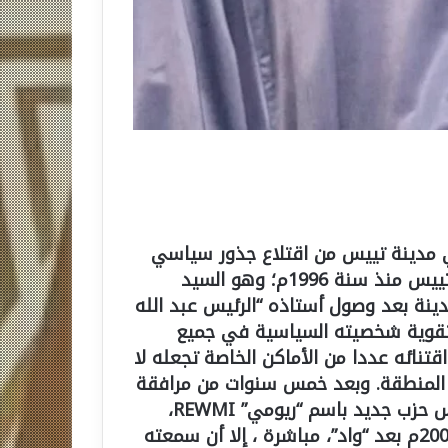
 في مدينة تييس من اقتلاع جذور سياسي
بارع تمكن من فرض نفسه في الميدان السياسي بتييس منذ سنة 1996م؛ وهو السيد
ينة بعد وصول أستاذه “الرئيس عبد الله
د عام 2000م، وتمكن من تقوية شخصيته السياسية في جميع
قتنائه عددا من الأماكن الخاصة تجعله لا
المنطقة. وبعد خمس سنوات من مرافقة
أستاذه الأول في السياسة انشق منه معلنا تأسيس حزب جديد باسم “ريومي” REWMI،
واحتل المرتبة الثانية في الانتخابات الرئاسية عام 2007م بعد “واد”، مباشرة ، إلا أن سمعته