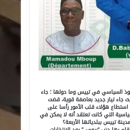
والنفوذ السياسي في تييس وما حولها ؛ جاء
 لتغيير كل شيء، حيث جاء تيار جديد بعاصفة قوية، قضت
استطاع هؤلاء قلب الأمور رأسا على
ياسية التي كانت تعتقد أنه لا يمكن في
ينة تييس ببلدياتها الأربعة؟
ام بها حزب “ريومي” بعد الانتخابات