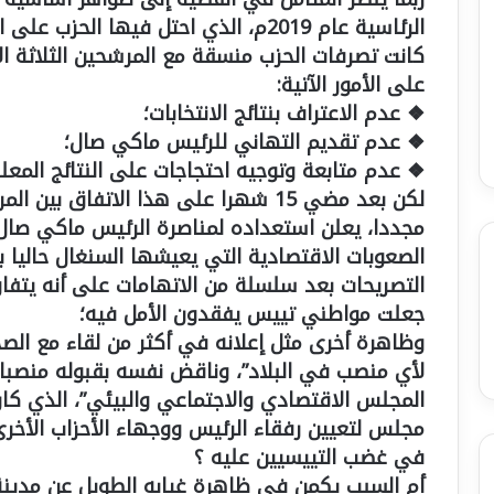
الرئاسية عام 2019م، الذي احتل فيها الحز
كانت تصرفات الحزب منسقة مع المرشحين الثلاثة الآ
على الأمور الآتية:
❖ عدم الاعتراف بنتائج الانتخابات؛
❖ عدم تقديم التهاني للرئيس ماكي صال؛
❖ عدم متابعة وتوجيه احتجاجات على النتائج المعل
لكن بعد مضي 15 شهرا على هذا الاتفاق
مجددا، يعلن استعداده لمناصرة الرئيس ماكي صال ل
الصعوبات الاقتصادية التي يعيشها السنغال حاليا 
التصريحات بعد سلسلة من الاتهامات على أنه يتفا
جعلت مواطني تييس يفقدون الأمل فيه؛
وظاهرة أخرى مثل إعلانه في أكثر من لقاء مع الصحفي
لأي منصب في البلاد”، وناقض نفسه بقبوله منصبا ج
المجلس الاقتصادي والاجتماعي والبيئي”، الذي كا
مجلس لتعيين رفقاء الرئيس ووجهاء الأحزاب الأخ
في غضب التييسيين عليه ؟
أم السبب يكمن في ظاهرة غيابه الطويل عن مدينة