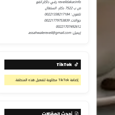
reveildakar.info رفي داكار.انفو
ص ب 7522 دكار- السنغال
تلفون : 00221338217184
جوالات: 00221779753839
00221707492612
إيميل: assahwalereveil@gmail.com
TikTok
إضافة TikTok مطلوبة لتفعيل هذه المنطقة.
أحدث المقالات