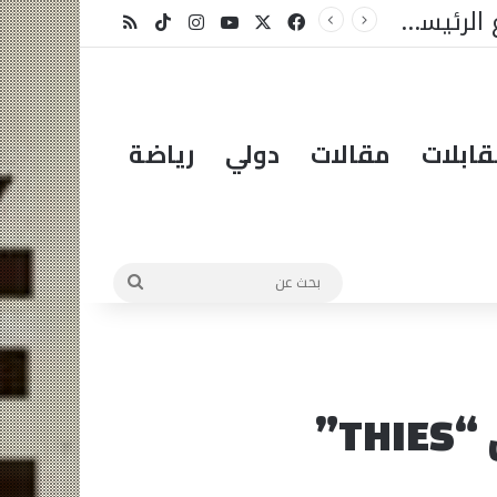
لمبادرة؟
X
فيسبوك
يوتيوب
انستقرام
‫TikTok
ملخص الموقع RSS
ابلات
مقالات
دولي
رياضة
بحث
عن
T”