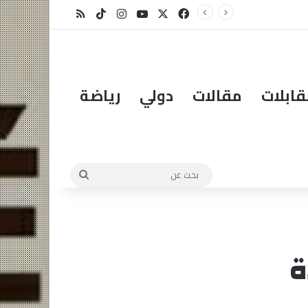
بوركينا فاسو: تراوري يجعل الثورة الشعبية التقدمية بوصلة السيادة
X
فيسبوك
يوتيوب
انستقرام
‫TikTok
ملخص الموقع RSS
ابلات
مقالات
دولي
رياضة
بحث
عن