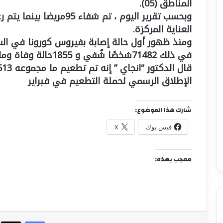
المناطق (05).
العناية المركزة.
في ذلك 71482شخصًا شُفي و 1855حالة وفاة وما زال 404مريضًا يخضعون للعلاج.
الإطلاق الرسمي لحملة التطعيم في فبراير
شارك هذا الموضوع:
فيس بوك
X
معجب بهذه:
فيسبوك
X