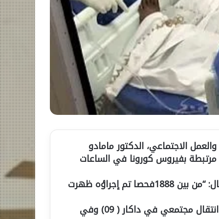
لصحة والعمل الاجتماعي، الدكتور مامادو
نه تم تسجيل 14 إصابة جديدة مرتبطة بفيروس كورونا في الساعات
وقال خلال التحديث اليومي لتطور الوباء في السنغال: “من بين 1888فحصا تم إجراؤه ظهرت
من بين هذه الإصابات الجديدة ، 14حالات ناتجة عن انتقال مجتمعي في داكار ( 09) وفي