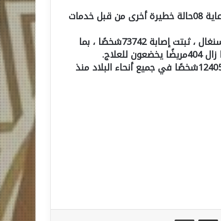
وبحسب تقرير اليوم ، تم شفاء 95مريضا بينما يتم رعاية 08حالة خطيرة أخرى من قبل خدمات
ومنذ ظهور أول حالة إصابة بفيروس كورونا في السنغال ، ثبتت إصابة 73742شخصًا ، بما
قال الدكتور “انجاي ” إنه تم تطعيم ما مجموعه 1240513شخصًا في جميع أنحاء البلاد منذ
مشاركة عبر البريد
طباعة