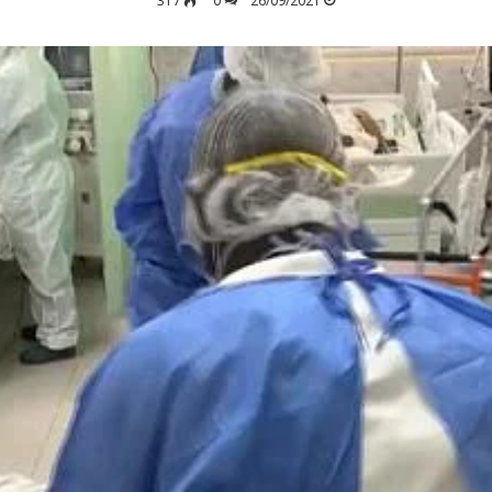
317
0
26/09/2021