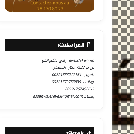
المراسلات:
reveildakar.info رفي داكار.انفو
ص ب 7522 دكار- السنغال
تلفون : 00221338217184
جوالات: 00221779753839
00221707492612
إيميل: assahwalereveil@gmail.com
TikTok