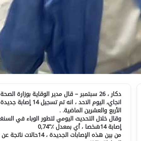
دكار ، 26 سبتمبر – قال مدير الوقاية بوزارة ا
انجاي، اليوم الاحد ، ا
الأربع والعشرين الماضية. .
إصابة 14شخصا ، أي بمعدل ٪”0,74