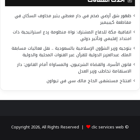
أحدث المقالات
ظهور شق أرضي ضخم في دار معطي يثير مخاوف السكان في
مقاطعة كيبيمير
اتفاقية مكة للدفاع المشترك: نواة منظومة ردع استراتيجية ذات
امتداد إقليمي وتأثير دولي
بتوجيه وزير الشؤون الإسلامية بالسعودية .. نقل فعاليات مسابقة
الملك عبدالعزيز الدولية للقرآن عبر القنوات المحلية والدولية
قانون الأسرة، والقضاة الشرعيون، والمساواة أمام القانون: دار
الاستقامة تخاطب وزير العدل
افتتاح مستشفى الحاج مالك سي في تيواون
clic services web
© Copyright 2026, All Rights Reserved |