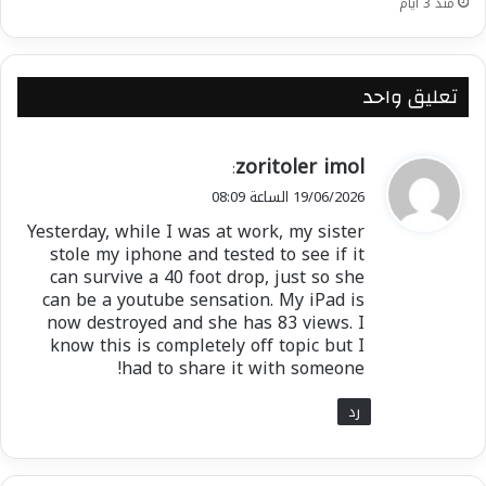
منذ 3 أيام
تعبير عن حيوية التجربة الديمقراطية في الرأس الأخضر،
وعن سعي المجتمع إلى تحقيق توازن بين الطموح
الاقتصادي والعدالة الاجتماعية، وبين الاستقرار
تعليق واحد
السياسي والانفتاح الديمقراطي. وفي جميع الأحوال،
فإن نجاح هذا الاستحقاق سيعزز مكانة البلاد كنموذج
إفريقي هادئ استطاع أن يجعل من الديمقراطية أداة
ي
zoritoler imol
:
للبناء والاندماج وصناعة المستقبل.
ق
19/06/2026 الساعة 08:09
و
Yesterday, while I was at work, my sister
ل
stole my iphone and tested to see if it
شارك هذا الموضوع:
can survive a 40 foot drop, just so she
فيس بوك
X
can be a youtube sensation. My iPad is
now destroyed and she has 83 views. I
know this is completely off topic but I
معجب بهذه:
had to share it with someone!
رد