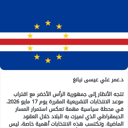
د.عمر علي عيسى نيانغ
تتجه الأنظار إلى جمهورية الرأس الأخضر مع اقتراب
موعد الانتخابات التشريعية المقررة يوم 17 مايو 2026،
في محطة سياسية مهمة تعكس استمرار المسار
الديمقراطي الذي تميزت به البلاد خلال العقود
الماضية. وتكتسب هذه الانتخابات أهمية خاصة، ليس