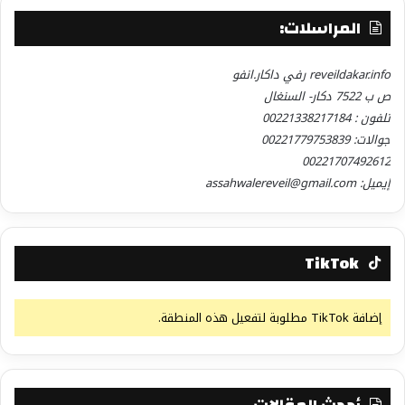
المراسلات:
reveildakar.info رفي داكار.انفو
ص ب 7522 دكار- السنغال
تلفون : 00221338217184
جوالات: 00221779753839
00221707492612
إيميل: assahwalereveil@gmail.com
TikTok
إضافة TikTok مطلوبة لتفعيل هذه المنطقة.