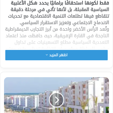
فقط لكونها استحقاقًا برلمانيًا يحدد شكل الأغلبية
السياسية المقبلة، بل لأنها تأتي في مرحلة دقيقة
تتقاطع فيها تطلعات التنمية الاقتصادية مع تحديات
الاندماج الاجتماعي وتعزيز الاستقرار السياسي.
وتُعد الرأس الأخضر واحدة من أبرز التجارب الديمقراطية
الناجحة في القارة الإفريقية، حيث حافظت منذ اعتماد
التعددية السياسية مطلع التسعينيات على تداول
سلمي للسلطة ومؤسسات انتخابية تحظى بقدر معتبر
من الثقة والشفافية. وفي ظل ما تعرفه بعض دول
اظهر المزيد
المنطقة من اضطرابات سياسية وأزمات اقتصادية،
تبدو الانتخابات التشريعية المقبلة اختبارًا جديدًا لقدرة
الدولة على المحافظة على هذا النموذج الديمقراطي
وتعزيزه.
وتشهد الساحة السياسية منافسة رئيسية بين حزب
“حركة الديمقراطية” الحاكم، الذي يقود الحكومة
الحالية، والحزب الإفريقي لاستقلال الرأس الأخضر،
الساعي إلى العودة بقوة إلى قيادة المشهد