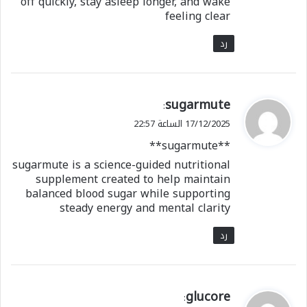
off quickly, stay asleep longer, and wake
feeling clear
رد
ي
sugarmute
:
ق
17/12/2025 الساعة 22:57
و
**sugarmute**
ل
sugarmute is a science-guided nutritional
supplement created to help maintain
balanced blood sugar while supporting
steady energy and mental clarity
رد
ي
glucore
: