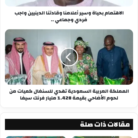
وقد رحّب CDEPS بهذا التطور، معتبرًا القرار انتصارًا
لمبدأ استقلالية الإعلام، وترسيخًا لعلوية القانون في
الاهتمام بحياة وسير أعلامنا وقادتنا الدينيين واجب
إدارة قطاع حساس مثل قطاع الصحافة
فردي وجماعي ..
شارك هذا الموضوع:
فيس بوك
X
معجب بهذه:
المملكة العربية السعودية تهدي للسنغال كميات من
لحوم الأضاحي بقيمة 1.428 مليار فرنك سيفا
مقالات ذات صلة