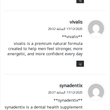
رد
ي
vivalis
:
ق
17/12/2025 الساعة 20:32
و
**vivalis**
ل
vivalis is a premium natural formula
created to help men feel stronger, more
energetic, and more confident every day.
رد
ي
synadentix
:
ق
17/12/2025 الساعة 20:37
و
**synadentix**
ل
synadentix is a dental health supplement