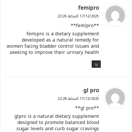
ي
femipro
:
ق
17/12/2025 الساعة 22:26
و
**femipro**
ل
femipro is a dietary supplement
developed as a natural remedy for
women facing bladder control issues and
seeking to improve their urinary health.
رد
ي
gl pro
:
ق
17/12/2025 الساعة 22:28
و
**gl pro**
ل
glpro is a natural dietary supplement
designed to promote balanced blood
sugar levels and curb sugar cravings.