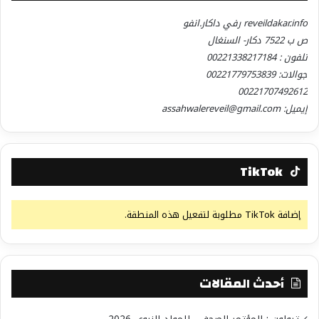
reveildakar.info رفي داكار.انفو
ص ب 7522 دكار- السنغال
تلفون : 00221338217184
جوالات: 00221779753839
00221707492612
إيميل: assahwalereveil@gmail.com
TikTok
إضافة TikTok مطلوبة لتفعيل هذه المنطقة.
أحدث المقالات