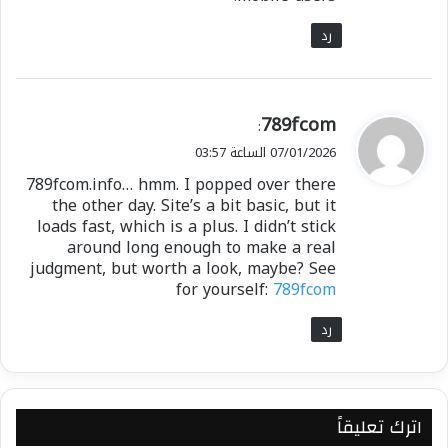
رد
ي
789fcom
:
ق
07/01/2026 الساعة 03:57
و
789fcom.info… hmm. I popped over there
ل
the other day. Site’s a bit basic, but it
loads fast, which is a plus. I didn’t stick
around long enough to make a real
judgment, but worth a look, maybe? See
for yourself:
789fcom
رد
اترك تعليقاً