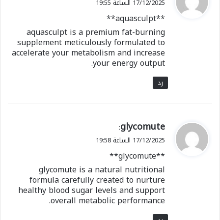
17/12/2025 الساعة 19:55
و
**aquasculpt**
ل
aquasculpt is a premium fat-burning
supplement meticulously formulated to
accelerate your metabolism and increase
your energy output.
رد
ي
glycomute
:
ق
17/12/2025 الساعة 19:58
و
**glycomute**
ل
glycomute is a natural nutritional
formula carefully created to nurture
healthy blood sugar levels and support
overall metabolic performance.