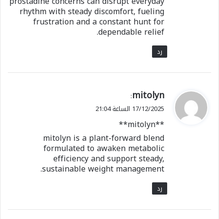
prostadine concerns can disrupt everyday
rhythm with steady discomfort, fueling
frustration and a constant hunt for
dependable relief.
رد
ي
mitolyn
:
ق
17/12/2025 الساعة 21:04
و
**mitolyn**
ل
mitolyn is a plant-forward blend
formulated to awaken metabolic
efficiency and support steady,
sustainable weight management.
رد