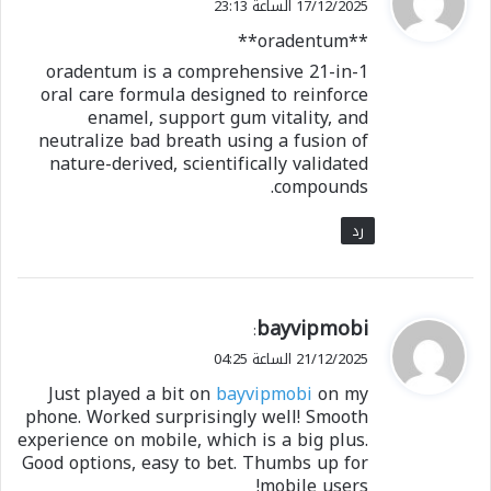
17/12/2025 الساعة 23:13
و
**oradentum**
ل
oradentum is a comprehensive 21-in-1
oral care formula designed to reinforce
enamel, support gum vitality, and
neutralize bad breath using a fusion of
nature-derived, scientifically validated
compounds.
رد
ي
bayvipmobi
:
ق
21/12/2025 الساعة 04:25
و
Just played a bit on
bayvipmobi
on my
ل
phone. Worked surprisingly well! Smooth
experience on mobile, which is a big plus.
Good options, easy to bet. Thumbs up for
mobile users!