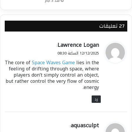
منذ 3 أيام
‫27 تعليقات
ي
Lawrence Logan
:
ق
12/12/2025 الساعة 08:30
و
The core of
Space Waves Game
lies in the
ل
feeling of drifting through space, where
players don’t simply control an object,
but rather control the very flow of cosmic
energy.
رد
ي
aquasculpt
:
ق