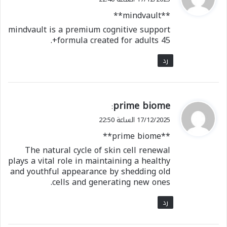
و
**mindvault**
ل
mindvault is a premium cognitive support
formula created for adults 45+.
رد
ي
prime biome
:
ق
17/12/2025 الساعة 22:50
و
**prime biome**
ل
The natural cycle of skin cell renewal
plays a vital role in maintaining a healthy
and youthful appearance by shedding old
cells and generating new ones.
رد