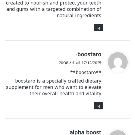
created to nourish and protect your teeth
and gums with a targeted combination of
natural ingredients
رد
ي
boostaro
:
ق
17/12/2025 الساعة 20:38
و
**boostaro**
ل
boostaro is a specially crafted dietary
supplement for men who want to elevate
their overall health and vitality.
رد
ي
alpha boost
: