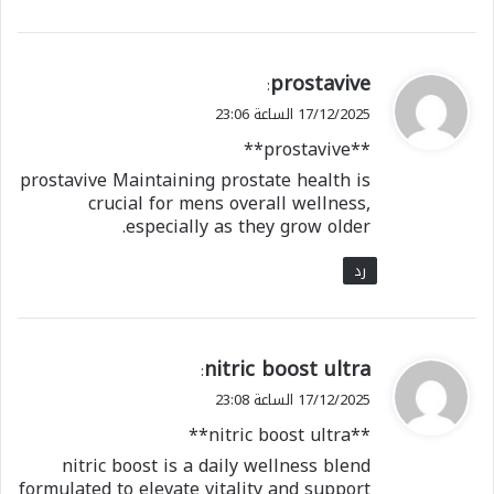
ي
prostavive
:
ق
17/12/2025 الساعة 23:06
و
**prostavive**
ل
prostavive Maintaining prostate health is
crucial for mens overall wellness,
especially as they grow older.
رد
ي
nitric boost ultra
:
ق
17/12/2025 الساعة 23:08
و
**nitric boost ultra**
ل
nitric boost is a daily wellness blend
formulated to elevate vitality and support