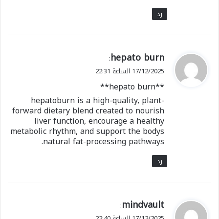
رد
ي
hepato burn
:
ق
17/12/2025 الساعة 22:31
و
**hepato burn**
ل
hepatoburn is a high-quality, plant-
forward dietary blend created to nourish
liver function, encourage a healthy
metabolic rhythm, and support the bodys
natural fat-processing pathways.
رد
ي
mindvault
:
ق
17/12/2025 الساعة 22:40