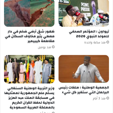
تيواون : المؤتمر الصحفي
ظهور شق أرضي ضخم في دار
للمولد النبوي 2026
معطي يثير مخاوف السكان في
مقاطعة كيبيمير
منذ ساعة واحدة
منذ يومين
الجمعية الوطنية : ملفات رئيس
وزير التربية الوطنية السنغالي
البرلمان التي ستغير كل شيء
يسلّم علم الجمهورية لممثليها
في مسابقة الملك عبد العزيز
منذ 3 أيام
الدولية لحفظ القرآن الكريم
بالمملكة العربية السعودية