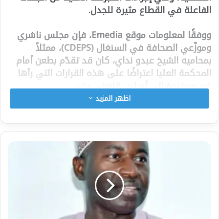
الفاعلة في القطاع مثيرة للجدل.
ووفقًا لمعلومات موقع Emedia، فإن مجلس ناشري
وموزّعي الصحافة في السنغال (CDEPS)، ممثلاً
بمحاميه الشيخ عبدو نداي، كان قد تقدّم بطعن أمام
المحكمة العليا اعتراضًا على هذه القرارات التي رآها
غير مستندة إلى أساس قانوني متين.
اظهر المزيد
المحكمة العليا منحت النصر القانوني لـ(CDEPS)،
معتبرة أن القرارات الإدارية المطعون فيها تفتقر إلى
السند القانوني الكافي، ما أدى إلى إسقاط الإجراءات
التي كان الوزير يعتزم تنفيذها.
وبموجب هذا الحكم، يتم تعليق مشروع المنصة
واللجنة بشكل كامل، في انتظار أي ترتيبات قانونية
جديدة يمكن أن تعتمدها السلطات المختصة.