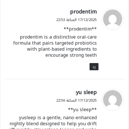
ي
prodentim
:
ق
17/12/2025 الساعة 22:53
و
**prodentim**
ل
prodentim is a distinctive oral-care
formula that pairs targeted probiotics
with plant-based ingredients to
encourage strong teeth
رد
ي
yu sleep
:
ق
17/12/2025 الساعة 22:56
و
**yu sleep**
ل
yusleep is a gentle, nano-enhanced
nightly blend designed to help you drift