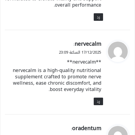
overall performance.
رد
ي
nervecalm
:
ق
17/12/2025 الساعة 23:09
و
**nervecalm**
ل
nervecalm is a high-quality nutritional
supplement crafted to promote nerve
wellness, ease chronic discomfort, and
boost everyday vitality.
رد
ي
oradentum
:
ق