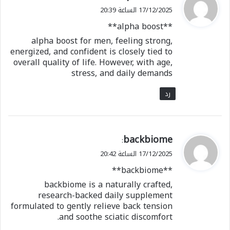
ق
17/12/2025 الساعة 20:39
و
**alpha boost**
ل
alpha boost for men, feeling strong,
energized, and confident is closely tied to
overall quality of life. However, with age,
stress, and daily demands
رد
ي
backbiome
:
ق
17/12/2025 الساعة 20:42
و
**backbiome**
ل
backbiome is a naturally crafted,
research-backed daily supplement
formulated to gently relieve back tension
and soothe sciatic discomfort.