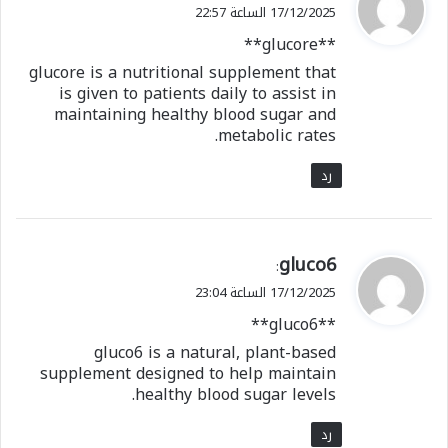
ق
17/12/2025 الساعة 22:57
و
**glucore**
ل
glucore is a nutritional supplement that
is given to patients daily to assist in
maintaining healthy blood sugar and
metabolic rates.
رد
ي
gluco6
:
ق
17/12/2025 الساعة 23:04
و
**gluco6**
ل
gluco6 is a natural, plant-based
supplement designed to help maintain
healthy blood sugar levels.
رد