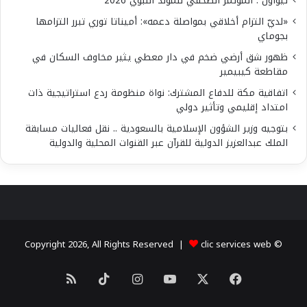
تيواون : المؤتمر الصحفي للمولد النبوي 2026
«لديّ التزام أخلاقي بمواصلة دعمه»: أميناتا توري تبرر التزامها
بجوماي
ظهور شق أرضي ضخم في دار معطي يثير مخاوف السكان في
مقاطعة كيبيمير
اتفاقية مكة للدفاع المشترك: نواة منظومة ردع استراتيجية ذات
امتداد إقليمي وتأثير دولي
بتوجيه وزير الشؤون الإسلامية بالسعودية .. نقل فعاليات مسابقة
الملك عبدالعزيز الدولية للقرآن عبر القنوات المحلية والدولية
clic services web
© Copyright 2026, All Rights Reserved |
X
فيسبوك
يوتيوب
انستقرام
‫TikTok
ملخص