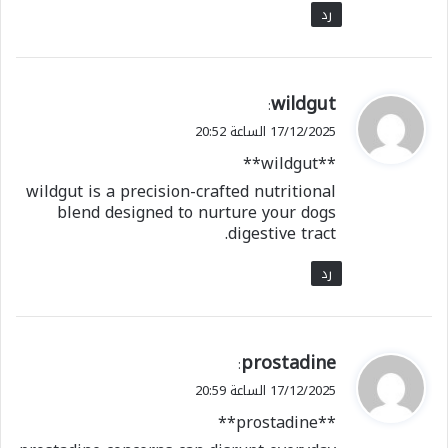
رد
ي
wildgut
:
ق
17/12/2025 الساعة 20:52
و
**wildgut**
ل
wildgut is a precision-crafted nutritional
blend designed to nurture your dogs
digestive tract.
رد
ي
prostadine
:
ق
17/12/2025 الساعة 20:59
و
**prostadine**
ل