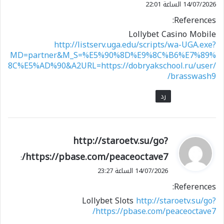
14/07/2026 الساعة 22:01
References:
Lollybet Casino Mobile
http://listserv.uga.edu/scripts/wa-UGA.exe?
MD=partner&M_S=%E5%90%8D%E9%8C%B6%E7%89%
8C%E5%AD%90&A2URL=https://dobryakschool.ru/user/
brasswash9/
رد
ي
http://staroetv.su/go?
ق
https://pbase.com/peaceoctave7/
:
و
14/07/2026 الساعة 23:27
ل
References:
Lollybet Slots
http://staroetv.su/go?
https://pbase.com/peaceoctave7/