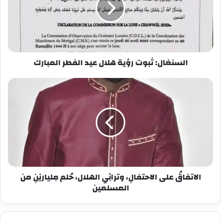
إن كنت في البيت كان العلم فيه معي
او كنت في السوق كان العلم في السوق
كم كنا نحرص على استظهار دروسك نتيجة حرصك
على اعطائها لأولادك الذين كنت ترافقهم لبناء
مستقبل زاهر بلبنات المعرفة والوعي ، وفهم الواقع
السنغال: ثبوت رؤية هلال عيد الفطر المبارك
والتشبع بالثقافة العامة ، واتخاذ السلوك الحسن سلما
للارتقاء نحو العلى
إن غبت عن أعيننا ايها القرم الفريد ، فلن تغيب عن
ضمائرنا وذاكرتنا، إن وارى التراب جثمانك فإن القلوب
لن تواري احسانك وخدمتك للأمة الإسلامية: لافريقيا ،
للسنغال ، للعالم ، للعلم ، للشجاعة ، للفتوة للعبقرية.
هذه ليست شهادة طالب لأستاذه ، أو صديق لصديقه
أو ولد لوالده فحسب ، بل إنها قبل كل شيء تبيان
للحقيقة وإنطاق للغة الوفاء، وعرفان بالجميل .
الاتفاقُ على الاحتفالِ، وترائِي الهلال، حُلم مِلياريْنِ من
المسلمين
رحمك الله يا عبد الله باه رحمة واسعة والهمنا الصبر
والسلوان ، انا لله وانا اليه راجعون