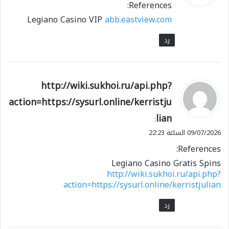
References:
ل
Legiano Casino VIP
abb.eastview.com
رد
ي
http://wiki.sukhoi.ru/api.php?
ق
action=https://sysurl.online/kerristju
و
lian
ل
:
09/07/2026 الساعة 22:23
References:
Legiano Casino Gratis Spins
http://wiki.sukhoi.ru/api.php?
action=https://sysurl.online/kerristjulian
رد