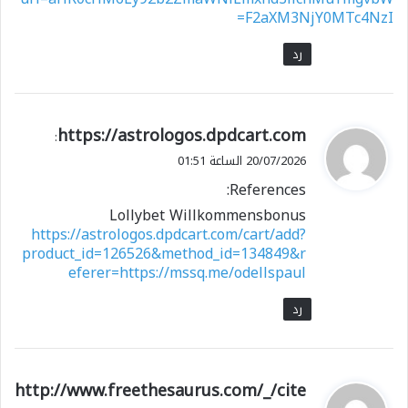
F2aXM3NjY0MTc4NzI=
رد
ي
https://astrologos.dpdcart.com
:
ق
20/07/2026 الساعة 01:51
و
References:
ل
Lollybet Willkommensbonus
https://astrologos.dpdcart.com/cart/add?
product_id=126526&method_id=134849&r
eferer=https://mssq.me/odellspaul
رد
ي
http://www.freethesaurus.com/_/cite
ق