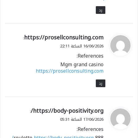
رد
ي
https://prosellconsulting.com
:
ق
16/06/2026 الساعة 22:11
و
References:
ل
Mgm grand casino
https://prosellconsulting.com
رد
ي
https://body-positivity.org/
:
ق
17/06/2026 الساعة 05:31
و
References:
ل
https://body-positivity.org/
888 roulette