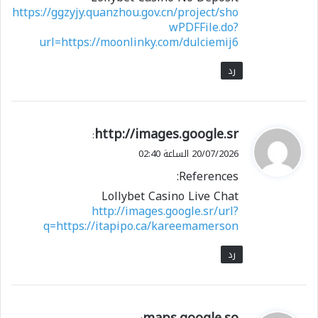
https://ggzyjy.quanzhou.gov.cn/project/sho
wPDFFile.do?
url=https://moonlinky.com/dulciemij6
رد
ي
http://images.google.sr
:
ق
20/07/2026 الساعة 02:40
و
References:
ل
Lollybet Casino Live Chat
http://images.google.sr/url?
q=https://itapipo.ca/kareemamerson
رد
ي
maps.google.so