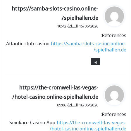
ي
https://samba-slots-casino.online-
ق
spielhallen.de/
:
و
15/06/2026 الساعة 10:42
ل
References:
Atlantic club casino
https://samba-slots-casino.online-
spielhallen.de/
رد
ي
https://the-cromwell-las-vegas-
ق
hotel-casino.online-spielhallen.de/
:
و
16/06/2026 الساعة 09:06
ل
References:
Smokace Casino App
https://the-cromwell-las-vegas-
hotel-casino.online-spielhallen.de/