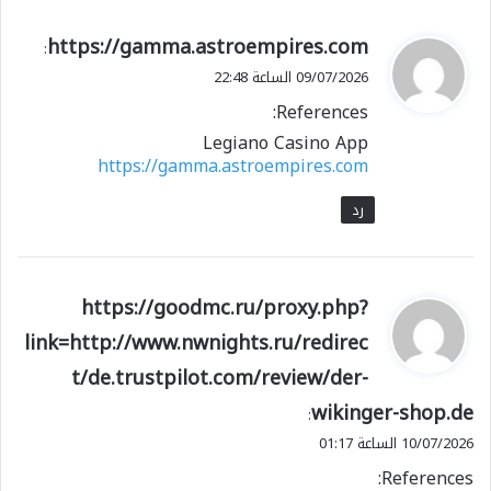
ي
https://gamma.astroempires.com
:
ق
09/07/2026 الساعة 22:48
و
References:
ل
Legiano Casino App
https://gamma.astroempires.com
رد
ي
https://goodmc.ru/proxy.php?
ق
link=http://www.nwnights.ru/redirec
و
t/de.trustpilot.com/review/der-
ل
wikinger-shop.de
:
10/07/2026 الساعة 01:17
References: