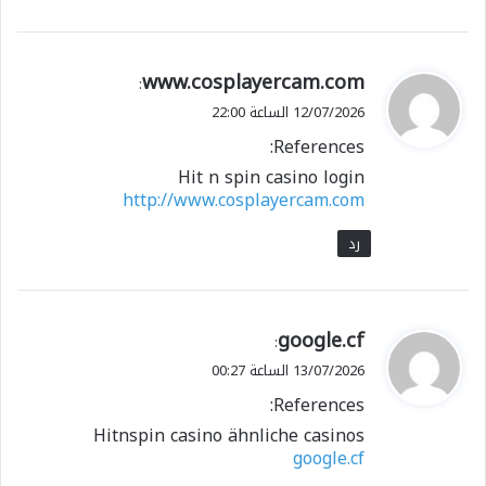
ي
www.cosplayercam.com
:
ق
12/07/2026 الساعة 22:00
و
References:
ل
Hit n spin casino login
http://www.cosplayercam.com
رد
ي
google.cf
:
ق
13/07/2026 الساعة 00:27
و
References:
ل
Hitnspin casino ähnliche casinos
google.cf