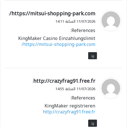
ي
https://mitsui-shopping-park.com/
:
ق
11/07/2026 الساعة 14:11
و
References:
ل
KingMaker Casino Einzahlungslimit
https://mitsui-shopping-park.com/
رد
ي
http://crazyfrag91.free.fr
:
ق
11/07/2026 الساعة 14:55
و
References:
ل
KingMaker registrieren
http://crazyfrag91.free.fr
رد