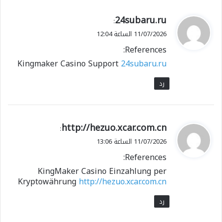
ي
24subaru.ru
:
ق
11/07/2026 الساعة 12:04
و
References:
ل
Kingmaker Casino Support
24subaru.ru
رد
ي
http://hezuo.xcar.com.cn
:
ق
11/07/2026 الساعة 13:06
و
References:
ل
KingMaker Casino Einzahlung per
Kryptowährung
http://hezuo.xcar.com.cn
رد