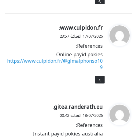
رد
ي
www.culpidon.fr
:
ق
17/07/2026 الساعة 23:57
و
References:
ل
Online payid pokies
https://www.culpidon.fr/@glmalphonso10
9
رد
ي
gitea.randerath.eu
:
ق
18/07/2026 الساعة 00:42
و
References:
ل
Instant payid pokies australia