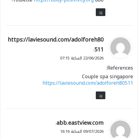
رد
ي
https://laviesound.com/adolforeh80
ق
511
:
و
22/06/2026 الساعة 07:15
ل
References:
Couple spa singapore
https://laviesound.com/adolforeh80511
رد
ي
abb.eastview.com
:
ق
09/07/2026 الساعة 16:16
و