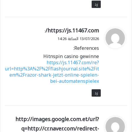
رد
ي
https://js.11467.com/
:
ق
13/07/2026 الساعة 14:26
و
References:
ل
Hitnspin casino gewinne
https://js.11467.com/re?
url=http%3A%2F%2Fflashjournal.site%2Fit
em%2Frazor-shark-jetzt-online-spielen-
bei-automatenspielex
رد
ي
http://images.google.com.et/url?
ق
q=http://cr.naver.com/redirect-
و