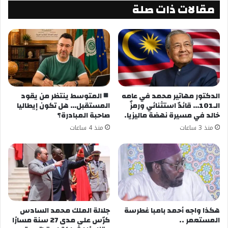
مدير برامج قناة والفجر الإعلامية
مقالات ذات صلة
شارك هذا الموضوع:
فيس بوك
X
معجب بهذه:
الدكتور مهاتير محمد في عامه
المتوسط ينتظر من يقود
الـ101… قائدٌ استثنائي ورمزٌ
المستقبل… هل تكون إيطاليا
خالد في مسيرة نهضة ماليزيا.
صاحبة المبادرة؟
منذ 3 ساعات
منذ 4 ساعات
هكذا واجه أحمد بامبا غطرسة
جلالة الملك محمد السادس
المستعمر ..
كرّس على مدى 27 سنة مسارًا