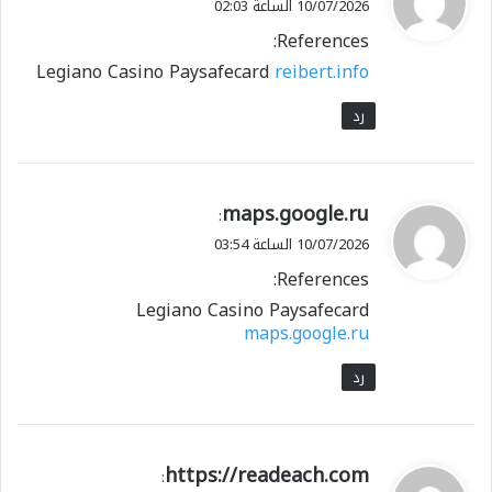
10/07/2026 الساعة 02:03
و
References:
ل
Legiano Casino Paysafecard
reibert.info
رد
ي
maps.google.ru
:
ق
10/07/2026 الساعة 03:54
و
References:
ل
Legiano Casino Paysafecard
maps.google.ru
رد
ي
https://readeach.com
: