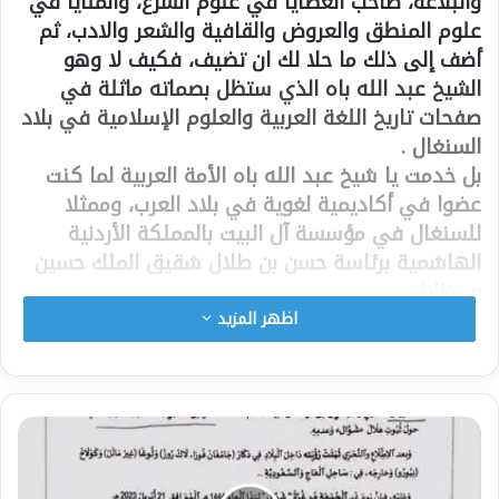
والبلاغة، صاحب العطايا في علوم الشرع، والمنايا في
علوم المنطق والعروض والقافية والشعر والادب، ثم
أضف إلى ذلك ما حلا لك ان تضيف، فكيف لا وهو
الشيخ عبد الله باه الذي ستظل بصماته ماثلة في
صفحات تاريخ اللغة العربية والعلوم الإسلامية في بلاد
السنغال .
بل خدمت يا شيخ عبد الله باه الأمة العربية لما كنت
عضوا في أكاديمية لغوية في بلاد العرب، وممثلا
للسنغال في مؤسسة آل البيت بالمملكة الأردنية
الهاشمية برئاسة حسن بن طلال شقيق الملك حسين
بن طلال .
لقد خدمت الأمة السنغالية في أكثر من مجال ومقام:
اظهر المزيد
خدمت الحجاج في البقاع المقدسة حينا من الدهر،
وخدمت الاهالي ببناء المدارس وتعليم الشباب
وتوعيتهم، علمتهم أن مستقبلهم مرهون على طلب
المعرفة والتحلي بالشيم الحميدة ، قد كنت تنظر إلى
تلاميذك نظرة الوالد الى ولده ، فاذا وقفت أمامهم
قال لسان حالك مثل ما قال الإمام الشافعي: