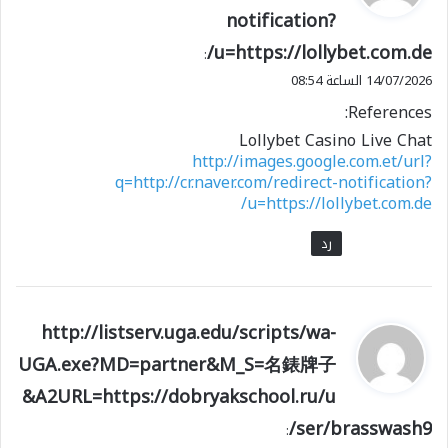
notification?
ل
u=https://lollybet.com.de/
:
14/07/2026 الساعة 08:54
References:
Lollybet Casino Live Chat
http://images.google.com.et/url?
q=http://cr.naver.com/redirect-notification?
u=https://lollybet.com.de/
رد
ي
http://listserv.uga.edu/scripts/wa-
ق
UGA.exe?MD=partner&M_S=名錶牌子
و
&A2URL=https://dobryakschool.ru/u
ل
ser/brasswash9/
: