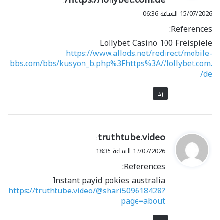
ل
:
15/07/2026 الساعة 06:36
References:
Lollybet Casino 100 Freispiele
https://www.allods.net/redirect/mobile-
bbs.com/bbs/kusyon_b.php%3Fhttps%3A//lollybet.com.
de/
رد
ي
truthtube.video
:
ق
17/07/2026 الساعة 18:35
و
References:
ل
Instant payid pokies australia
https://truthtube.video/@shari509618428?
page=about