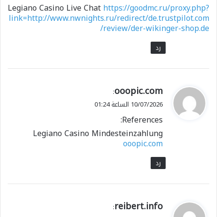
Legiano Casino Live Chat
https://goodmc.ru/proxy.php?
link=http://www.nwnights.ru/redirect/de.trustpilot.com
/review/der-wikinger-shop.de
رد
ي
ooopic.com
:
ق
10/07/2026 الساعة 01:24
و
References:
ل
Legiano Casino Mindesteinzahlung
ooopic.com
رد
ي
reibert.info
:
ق