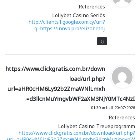
و
References:
ل
Lollybet Casino Seriös
http://clients1.google.com.cy/url?
q=https://innvo.pro/elizabethj
رد
ي
https://www.clickgratis.com.br/down
ق
load/url.php?
و
url=aHR0cHM6Ly92b2ZmaWNlLmxh
ل
d3llcnMuYmgvbWF2aXM3NjY0MTc4NzI=
:
20/07/2026 الساعة 01:30
References:
Lollybet Casino Treueprogramm
https://www.clickgratis.com.br/download/url.php?
url=aHR0cHM6Ly92b2ZmaWNlLmxhd3llcnMuYmgvbW