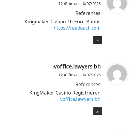
ق
10/07/2026 الساعة 12:43
و
References:
ل
Kingmaker Casino 10 Euro Bonus
https://readeach.com
رد
ي
voffice.lawyers.bh
:
ق
10/07/2026 الساعة 12:43
و
References:
ل
KingMaker Casino Registrieren
voffice.lawyers.bh
رد