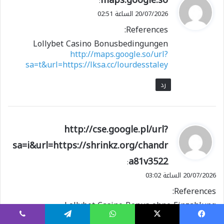
:
ق
20/07/2026 الساعة 02:51
و
References:
ل
Lollybet Casino Bonusbedingungen
http://maps.google.so/url?
sa=t&url=https://lksa.cc/lourdesstaley
رد
ي
http://cse.google.pl/url?
ق
sa=i&url=https://shrinkz.org/chandr
و
a81v3522
ل
:
20/07/2026 الساعة 03:02
References:
Lollybet Casino Bonus ohne Einzahlung
http://cse.google.pl/url?
يسبوك
X
واتساب
تيلقرام
ڤايبر