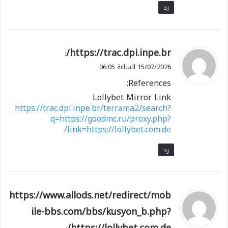
رد
ي
https://trac.dpi.inpe.br/
:
ق
15/07/2026 الساعة 06:05
و
References:
ل
Lollybet Mirror Link
https://trac.dpi.inpe.br/terrama2/search?
q=https://goodmc.ru/proxy.php?
link=https://lollybet.com.de/
رد
ي
https://www.allods.net/redirect/mob
ق
ile-bbs.com/bbs/kusyon_b.php?
و
https://lollybet.com.de/