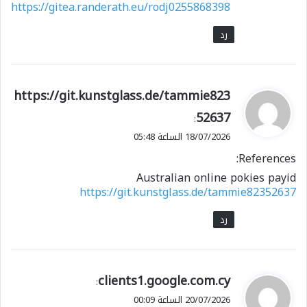
https://gitea.randerath.eu/rodj0255868398
رد
ي
https://git.kunstglass.de/tammie823
ق
52637
:
و
18/07/2026 الساعة 05:48
ل
References:
Australian online pokies payid
https://git.kunstglass.de/tammie82352637
رد
ي
clients1.google.com.cy
:
ق
20/07/2026 الساعة 00:09