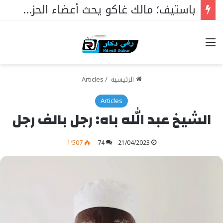
موريتانيا: إعلان نتائج الإقصائيات الموريتانية من مسابقة “مؤسسة محمد السادس للعلماء الأفارقة” في المخطوطات
خيارات
الرئيسية
/
Articles
Articles
الشيخ عبد الله باه: رجل بالف رجل
1٬507
74
21/04/2023