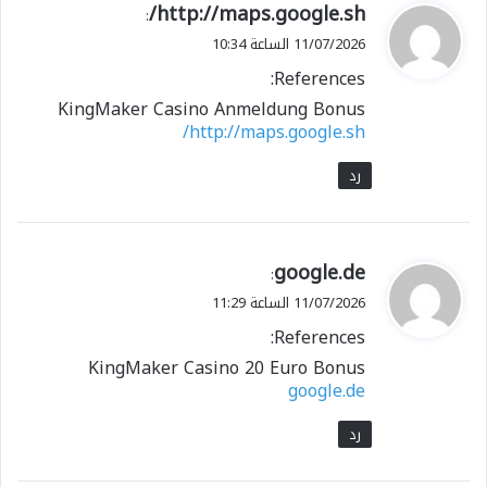
ي
http://maps.google.sh/
:
ق
11/07/2026 الساعة 10:34
و
References:
ل
KingMaker Casino Anmeldung Bonus
http://maps.google.sh/
رد
ي
google.de
:
ق
11/07/2026 الساعة 11:29
و
References:
ل
KingMaker Casino 20 Euro Bonus
google.de
رد