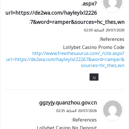
.aspx?
و
url=https://de2wa.com/hayleylxl2226
ل
7&word=ramper&sources=hc_thes,wn
:
20/07/2026 الساعة 02:30
References:
Lollybet Casino Promo Code
http://www.freethesaurus.com/_/cite.aspx?
url=https://de2wa.com/hayleylxl22267&word=ramper&
sources=hc_thes,wn
رد
ي
ggzyjy.quanzhou.gov.cn
:
ق
20/07/2026 الساعة 02:35
و
References:
ل
Lollybet Casino No Deposit