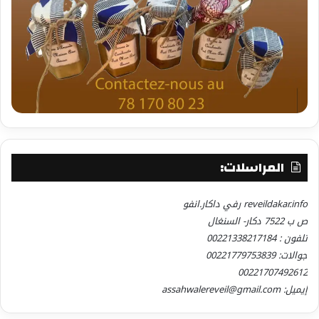
المراسلات:
reveildakar.info رفي داكار.انفو
ص ب 7522 دكار- السنغال
تلفون : 00221338217184
جوالات: 00221779753839
00221707492612
إيميل: assahwalereveil@gmail.com