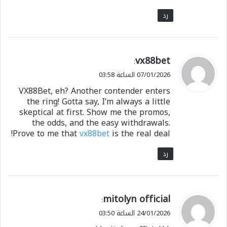
رد
ي
vx88bet
:
ق
07/01/2026 الساعة 03:58
و
VX88Bet, eh? Another contender enters
ل
the ring! Gotta say, I’m always a little
skeptical at first. Show me the promos,
the odds, and the easy withdrawals.
Prove to me that
vx88bet
is the real deal!
رد
ي
mitolyn official
:
ق
24/01/2026 الساعة 03:50
و