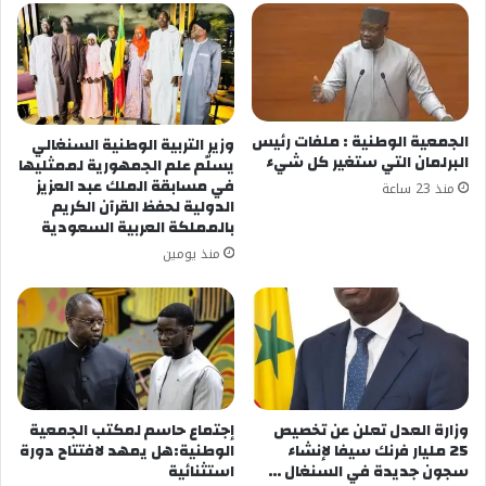
الجمعية الوطنية : ملفات رئيس
وزير التربية الوطنية السنغالي
البرلمان التي ستغير كل شيء
يسلّم علم الجمهورية لممثليها
في مسابقة الملك عبد العزيز
منذ 23 ساعة
الدولية لحفظ القرآن الكريم
بالمملكة العربية السعودية
منذ يومين
وزارة العدل تعلن عن تخصيص
إجتماع حاسم لمكتب الجمعية
25 مليار فرنك سيفا لإنشاء
الوطنية:هل يمهد لافتتاح دورة
سجون جديدة في السنغال …
استثنائية