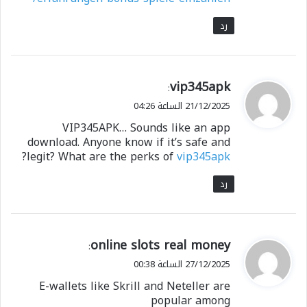
رد
ي
vip345apk
:
ق
21/12/2025 الساعة 04:26
و
VIP345APK… Sounds like an app
ل
download. Anyone know if it’s safe and
?
legit? What are the perks of
vip345apk
رد
ي
online slots real money
:
ق
27/12/2025 الساعة 00:38
و
E-wallets like Skrill and Neteller are
ل
popular among