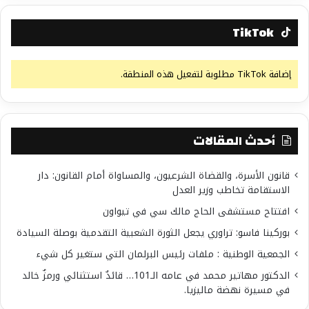
TikTok
إضافة TikTok مطلوبة لتفعيل هذه المنطقة.
أحدث المقالات
قانون الأسرة، والقضاة الشرعيون، والمساواة أمام القانون: دار
الاستقامة تخاطب وزير العدل
افتتاح مستشفى الحاج مالك سي في تيواون
بوركينا فاسو: تراوري يجعل الثورة الشعبية التقدمية بوصلة السيادة
الجمعية الوطنية : ملفات رئيس البرلمان التي ستغير كل شيء
الدكتور مهاتير محمد في عامه الـ101… قائدٌ استثنائي ورمزٌ خالد
في مسيرة نهضة ماليزيا.