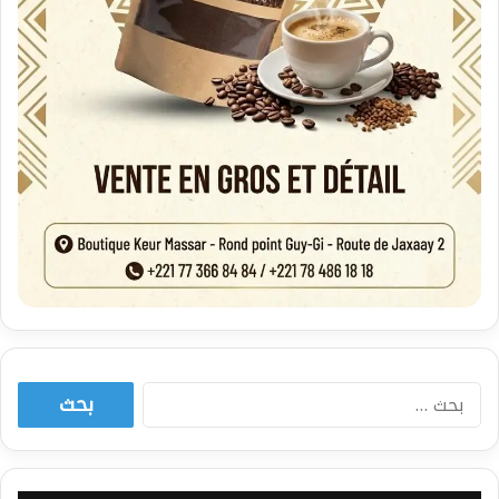
البحث
عن: