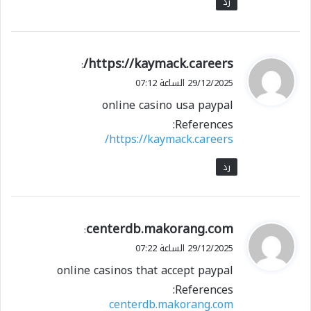
رد
ي
https://kaymack.careers/
:
ق
29/12/2025 الساعة 07:12
و
online casino usa paypal
ل
References:
https://kaymack.careers/
رد
ي
centerdb.makorang.com
:
ق
29/12/2025 الساعة 07:22
و
online casinos that accept paypal
ل
References:
centerdb.makorang.com