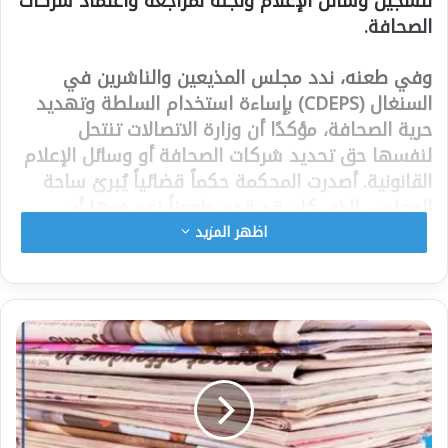
لتسجيل وسائل الإعلام ولجنة لمراجعة واعتماد شركات
الصحافة.
وفي طعنه، ندد مجلس المذيعين والناشرين في
السنغال (CDEPS) بإساءة استخدام السلطة وتهديد
حرية الصحافة، مؤكدًا أن وزارة الاتصالات تنتحل
لنفسها حق تحديد شركات الصحافة أو وسائل الإعلام
القانونية. أصدرت المحكمة حكماً قضائياً يُبرئ ساحة
المجلس، الذي كان قد قدم طعوناً زعم فيها أن
الوزارة، من خلال قراراتها، “تستولي بشكل غير قانوني
اظهر المزيد
على حق تحديد أي شركة صحفية أو وسيلة إعلامية
قانونية”. ووفقاً لمنظمة أصحاب العمل، فإن هذه
المهمة تقع خارج نطاق اختصاص الوزارة، بل وتُعدّ
إساءة استخدام للسلطة وتهديداً. ويرى المجلس أن
هذا الإجراء بمثابة محاولة من الدولة للسيطرة على
الوجود القانوني لوسائل الإعلام، وهي ممارسة
تعسفية تنتهك حرية الصحافة التي يكفلها الدستور