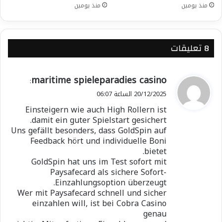
منذ يومين
منذ يومين
‫8 تعليقات
ي
maritime spieleparadies casino
:
ق
20/12/2025 الساعة 06:07
و
Einsteigern wie auch High Rollern ist
ل
damit ein guter Spielstart gesichert.
Uns gefällt besonders, dass GoldSpin auf
Feedback hört und individuelle Boni
bietet.
GoldSpin hat uns im Test sofort mit
Paysafecard als sichere Sofort-
Einzahlungsoption überzeugt.
Wer mit Paysafecard schnell und sicher
einzahlen will, ist bei Cobra Casino
genau