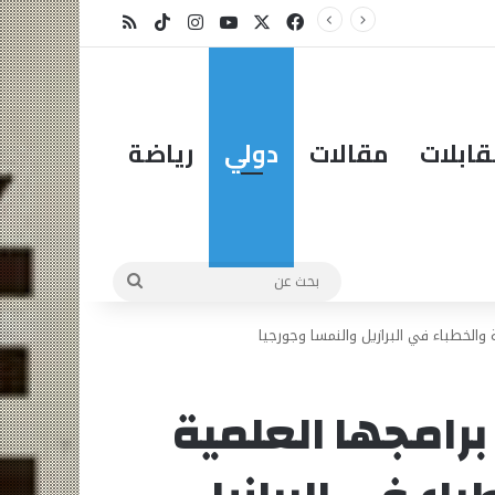
X
فيسبوك
يوتيوب
انستقرام
‫TikTok
ملخص الموقع RSS
ابلات
مقالات
دولي
رياضة
بحث
عن
 والخطباء في البرازيل والنمسا وجورجيا
برامجها العلمية