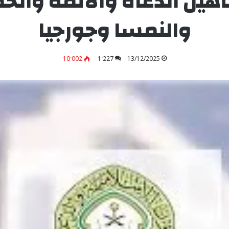
هيل الدعاة والأئمة والخط
والنمسا وجورجيا
10٬002
1٬227
13/12/2025