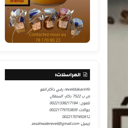
المراسلات:
reveildakar.info رفي داكار.انفو
ص ب 7522 دكار- السنغال
تلفون : 00221338217184
جوالات: 00221779753839
00221707492612
إيميل: assahwalereveil@gmail.com