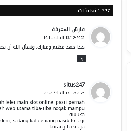
‫1٬227 تعليقات
ي
فارسُ المعرفة
:
ق
13/12/2025 الساعة 16:14
و
هذا جهد عظيم ومبارك، ونسأل الله أن يجيب 
ل
رد
ي
situs247
:
ق
13/12/2025 الساعة 20:28
و
h lelet main slot online, pasti pernah
ل
 eh web utama tiba-tiba nggak mampu
dibuka.
dom, kadang kala emang nasib lo lagi
kurang hoki aja.