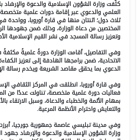
كثّفت وزارة الشؤون الإسلامية والدعوة والإرشاد ب
العلمي والدعوي عبر إقامة دورات علمية متخصصة ل
ثلاث دول؛ اثنتان منها في قارة أوروبا، وواحدة في 
المختصين من دعاة الوزارة، وذلك ضمن جهودها الر
وتعزيز رسالة المسجد في نشر القيم الإسلامية الأص
وفي التفاصيل، أقامت الوزارة دورةً علميةً مكثفةً 
الاتحادية، ضمن برامجها الهادفة إلى تعزيز الكفاء
الدعوي بما يحقق مقاصد الشريعة ويخدم رسالة الإ
وفي قارة أوروبا، انطلقت في المركز الثقافي الإس
فعاليات دورة علمية متخصصة، تناولت عددًا من المح
بمهام الأئمة والخطباء والدعاة، وسبل الارتقاء بالأ
والتعايش واحترام الأنظمة المرعية.
وفي مدينة تبليسي عاصمة جمهورية جورجيا، أبرزت 
وزارة الشؤون الإسلامية والدعوة والإرشاد جهود 