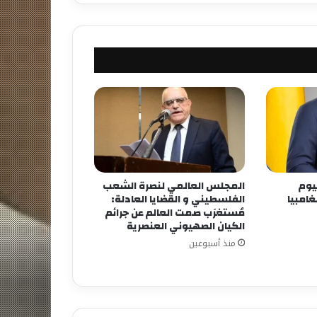
ليوم
المجلس العالمي لنصرة الشعب
امبيا
الفلسطيني و القضايا العادلة:
مُستغرَب صمت العالم عن جرائم
الكيان الصهيوني العنصرية
منذ أسبوعين