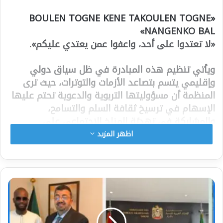
«BOULEN TOGNE KENE TAKOULEN TOGNE
NANGENKO BAL»
«لا تعتدوا على أحد، واعفوا عمن يعتدي عليكم»
.
ويأتي تنظيم هذه المبادرة في ظل سياق دولي
وإقليمي يتسم بتصاعد الأزمات والتوترات، حيث ترى
المنظمة أن مسؤوليتها التربوية والدعوية تحتم عليها
الإسهام في ترسيخ ثقافة السلم والتسامح،
والمشاركة في تهدئة المناخ الاجتماعي على
المستويين الوطني والعالمي.
اظهر المزيد
وأكدت المنظمة أن هذه التظاهرة الروحية تمثل فضاءً
مفتوحاً أمام العلماء والزعماء الدينيين وأصحاب النيات
الحسنة للتعبير عن رؤاهم ورفع أكف الضراعة والدعاء
من أجل إرساء السلام، وتعزيز قيم التضامن والتعايش
والوئام داخل المجتمع السنغالي وخارجه.