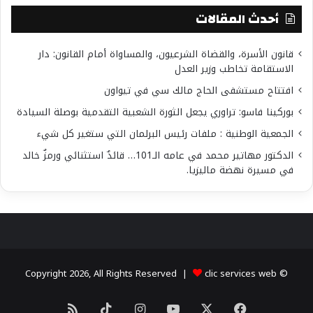
أحدث المقالات
قانون الأسرة، والقضاة الشرعيون، والمساواة أمام القانون: دار
الاستقامة تخاطب وزير العدل
افتتاح مستشفى الحاج مالك سي في تيواون
بوركينا فاسو: تراوري يجعل الثورة الشعبية التقدمية بوصلة السيادة
الجمعية الوطنية : ملفات رئيس البرلمان التي ستغير كل شيء
الدكتور مهاتير محمد في عامه الـ101… قائدٌ استثنائي ورمزٌ خالد
في مسيرة نهضة ماليزيا.
clic services web
© Copyright 2026, All Rights Reserved |
X
فيسبوك
يوتيوب
انستقرام
‫TikTok
ملخص