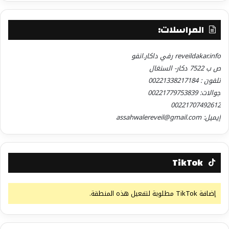
المراسلات:
reveildakar.info رفي داكار.انفو
ص ب 7522 دكار- السنغال
تلفون : 00221338217184
جوالات: 00221779753839
00221707492612
إيميل: assahwalereveil@gmail.com
TikTok
إضافة TikTok مطلوبة لتفعيل هذه المنطقة.