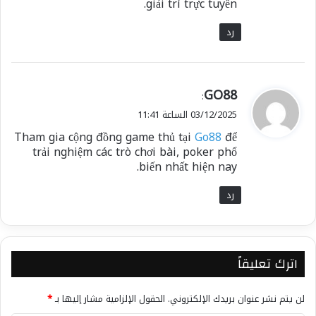
giải trí trực tuyến.
رد
ي
GO88
:
ق
03/12/2025 الساعة 11:41
و
Tham gia cộng đồng game thủ tại
Go88
để
ل
trải nghiệm các trò chơi bài, poker phổ
biến nhất hiện nay.
رد
اترك تعليقاً
لن يتم نشر عنوان بريدك الإلكتروني.
الحقول الإلزامية مشار إليها بـ
*