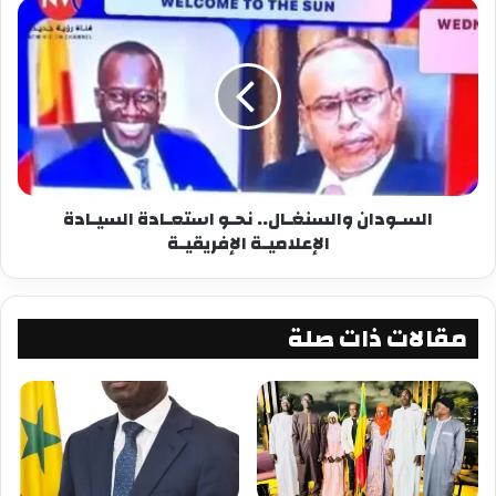
السـودان والسنغـال.. نحـو استعـادة السيـادة
الإعلاميـة الإفريقيـة
مقالات ذات صلة