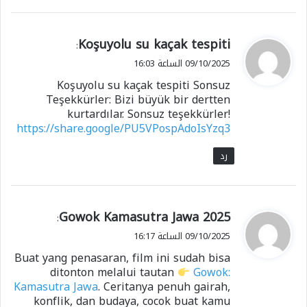
ي
Koşuyolu su kaçak tespiti
:
ق
09/10/2025 الساعة 16:03
و
Koşuyolu su kaçak tespiti Sonsuz
ل
Teşekkürler: Bizi büyük bir dertten
kurtardılar. Sonsuz teşekkürler!
https://share.google/PU5VPospAdoIsYzq3
رد
ي
Gowok Kamasutra Jawa 2025
:
ق
09/10/2025 الساعة 16:17
و
Buat yang penasaran, film ini sudah bisa
ل
ditonton melalui tautan
Gowok:
Kamasutra Jawa
. Ceritanya penuh gairah,
konflik, dan budaya, cocok buat kamu