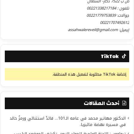
ص ب 7522 دكار- السنغال
تلفون : 00221338217184
جوالات: 00221779753839
00221707492612
إيميل: assahwalereveil@gmail.com
TikTok
إضافة TikTok مطلوبة لتفعيل هذه المنطقة.
أحدث المقالات
الدكتور مهاتير محمد في عامه الـ101… قائدٌ استثنائي ورمزٌ خالد
في مسيرة نهضة ماليزيا.
تيواوون : اللجنة العلمية للمولد النبوي تكشف الموضوع الرئيسي