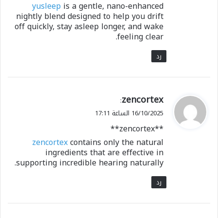
yusleep
is a gentle, nano-enhanced
nightly blend designed to help you drift
off quickly, stay asleep longer, and wake
feeling clear.
رد
ي
zencortex
:
ق
16/10/2025 الساعة 17:11
و
**zencortex**
ل
zencortex
contains only the natural
ingredients that are effective in
supporting incredible hearing naturally.
رد