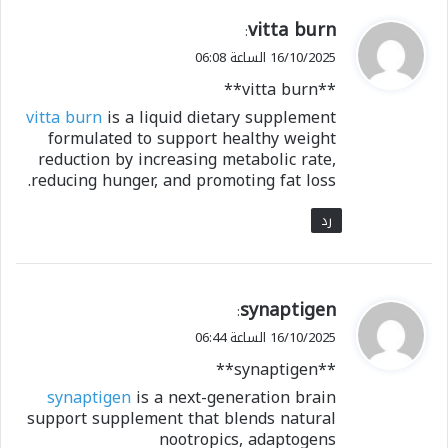
ي
vitta burn
:
ق
16/10/2025 الساعة 06:08
و
**vitta burn**
ل
vitta burn
is a liquid dietary supplement
formulated to support healthy weight
reduction by increasing metabolic rate,
reducing hunger, and promoting fat loss.
رد
ي
synaptigen
:
ق
16/10/2025 الساعة 06:44
و
**synaptigen**
ل
synaptigen
is a next-generation brain
support supplement that blends natural
nootropics, adaptogens