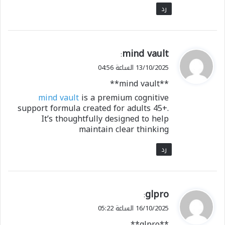
رد
ي
mind vault
:
ق
13/10/2025 الساعة 04:56
و
**mind vault**
ل
mind vault
is a premium cognitive
support formula created for adults 45+.
It’s thoughtfully designed to help
maintain clear thinking
رد
ي
glpro
:
ق
16/10/2025 الساعة 05:22
و
** glpro**