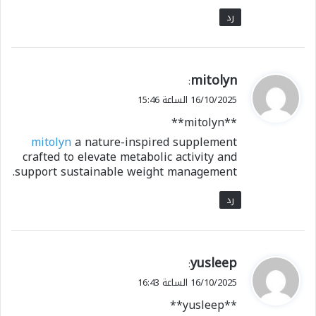
رد
ي
mitolyn
:
ق
16/10/2025 الساعة 15:46
و
** mitolyn**
ل
mitolyn
a nature-inspired supplement
crafted to elevate metabolic activity and
support sustainable weight management.
رد
ي
yusleep
:
ق
16/10/2025 الساعة 16:43
و
** yusleep**
ل