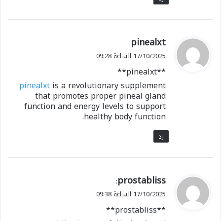
ي
pinealxt
:
ق
17/10/2025 الساعة 09:28
و
** pinealxt**
ل
pinealxt
is a revolutionary supplement
that promotes proper pineal gland
function and energy levels to support
healthy body function.
رد
ي
prostabliss
:
ق
17/10/2025 الساعة 09:38
و
**prostabliss**
ل