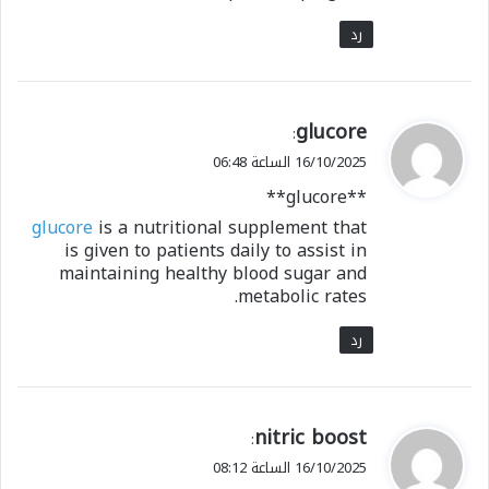
رد
ي
glucore
:
ق
16/10/2025 الساعة 06:48
و
** glucore**
ل
glucore
is a nutritional supplement that
is given to patients daily to assist in
maintaining healthy blood sugar and
metabolic rates.
رد
ي
nitric boost
:
ق
16/10/2025 الساعة 08:12
و