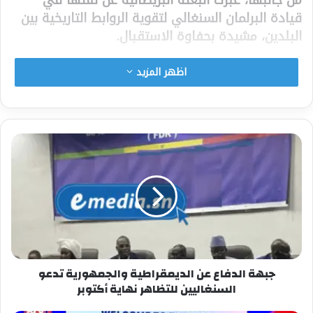
قيادة البرلمان السنغالي لتقوية الروابط التاريخية بين
البلدين، مشيدة بحفاوة الاستقبال.
وختم انجاي بالتأكيد على انسجام هذا التعاون مع رؤية
اظهر المزيد
“السنغال 2050” التي يقودها الرئيس بشير جوماي
فاي، من أجل سلام وازدهار مشترك وتنمية مستدامة.
شارك هذا الموضوع:
فيس بوك
X
معجب بهذه:
جبهة الدفاع عن الديمقراطية والجمهورية تدعو
السنغاليين للتظاهر نهاية أكتوبر