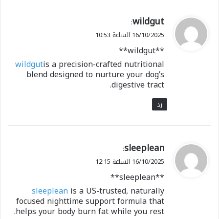
ي
wildgut
:
ق
16/10/2025 الساعة 10:53
و
** wildgut**
ل
wildgut
is a precision-crafted nutritional
blend designed to nurture your dog’s
digestive tract.
رد
ي
sleeplean
:
ق
16/10/2025 الساعة 12:15
و
** sleeplean**
ل
sleeplean
is a US-trusted, naturally
focused nighttime support formula that
helps your body burn fat while you rest.