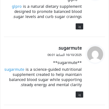
ل
glpro
is a natural dietary supplement
designed to promote balanced blood
sugar levels and curb sugar cravings.
رد
ي
sugarmute
:
ق
16/10/2025 الساعة 06:01
و
** sugarmute**
ل
sugarmute
is a science-guided nutritional
supplement created to help maintain
balanced blood sugar while supporting
steady energy and mental clarity.
رد