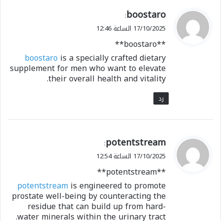
ي
boostaro
:
ق
17/10/2025 الساعة 12:46
و
** boostaro**
ل
boostaro
is a specially crafted dietary
supplement for men who want to elevate
their overall health and vitality.
رد
ي
potentstream
:
ق
17/10/2025 الساعة 12:54
و
** potentstream**
ل
potentstream
is engineered to promote
prostate well-being by counteracting the
residue that can build up from hard-
water minerals within the urinary tract.