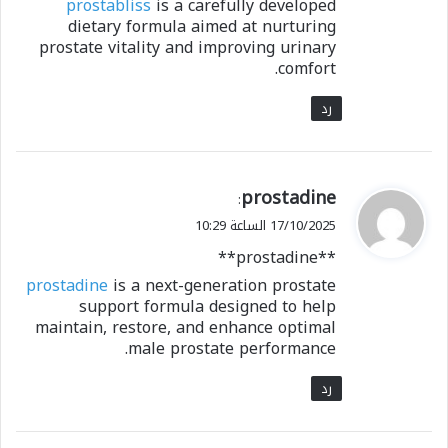
prostabliss
is a carefully developed
dietary formula aimed at nurturing
prostate vitality and improving urinary
comfort.
رد
ي
prostadine
:
ق
17/10/2025 الساعة 10:29
و
** prostadine**
ل
prostadine
is a next-generation prostate
support formula designed to help
maintain, restore, and enhance optimal
male prostate performance.
رد