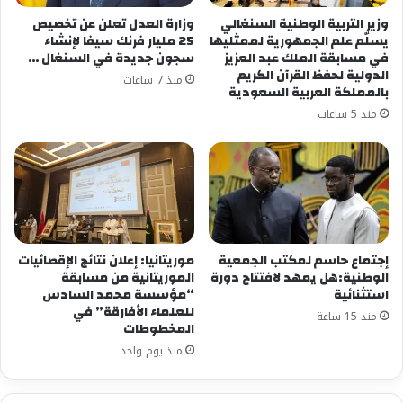
وزير التربية الوطنية السنغالي
وزارة العدل تعلن عن تخصيص
يسلّم علم الجمهورية لممثليها
25 مليار فرنك سيفا لإنشاء
في مسابقة الملك عبد العزيز
سجون جديدة في السنغال …
الدولية لحفظ القرآن الكريم
منذ 7 ساعات
بالمملكة العربية السعودية
منذ 5 ساعات
إجتماع حاسم لمكتب الجمعية
موريتانيا: إعلان نتائج الإقصائيات
الوطنية:هل يمهد لافتتاح دورة
الموريتانية من مسابقة
استثنائية
“مؤسسة محمد السادس
للعلماء الأفارقة” في
منذ 15 ساعة
المخطوطات
منذ يوم واحد