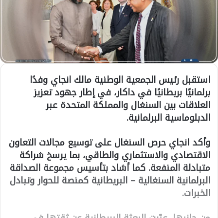
استقبل رئيس الجمعية الوطنية مالك انجاي وفدًا
برلمانيًا بريطانيًا في داكار، في إطار جهود تعزيز
العلاقات بين السنغال والمملكة المتحدة عبر
الدبلوماسية البرلمانية.
وأكد انجاي حرص السنغال على توسيع مجالات التعاون
الاقتصادي والاستثماري والطاقي، بما يرسخ شراكة
متبادلة المنفعة. كما أشاد بتأسيس مجموعة الصداقة
البرلمانية السنغالية – البريطانية كمنصة للحوار وتبادل
الخبرات.
من جانبها، عبّرت البعثة البريطانية عن ثقتها في