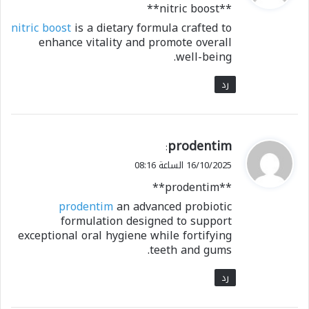
**nitric boost**
ل
nitric boost
is a dietary formula crafted to
enhance vitality and promote overall
well-being.
رد
ي
prodentim
:
ق
16/10/2025 الساعة 08:16
و
**prodentim**
ل
prodentim
an advanced probiotic
formulation designed to support
exceptional oral hygiene while fortifying
teeth and gums.
رد