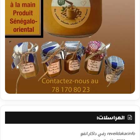
المراسلات:
reveildakar.info رفي داكار.انفو