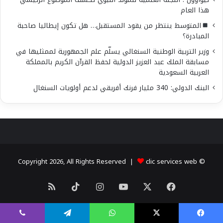
هذا العام
المتوسط ينتظر من يقود المستقبل… هل تكون إيطاليا صاحبة
المبادرة؟
وزير التربية الوطنية السنغالي يسلّم علم الجمهورية لممثليها في
مسابقة الملك عبد العزيز الدولية لحفظ القرآن الكريم بالمملكة
العربية السعودية
البنك الدولي: 340 مليار فرنك أفريقي لدعم أولويات السنغال
clic services web
© Copyright 2026, All Rights Reserved |
X
فيسبوك
يوتيوب
انستقرام
‫TikTok
ملخص
الموقع
يسبوك
X
واتساب
تيلقرام
ڤايبر