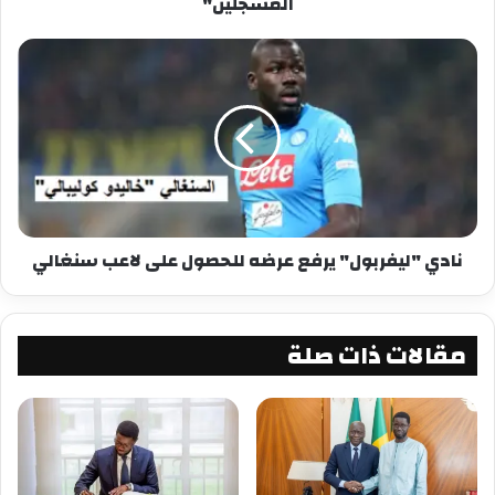
المسجلين"
نادي "ليفربول" يرفع عرضه للحصول على لاعب سنغالي
مقالات ذات صلة