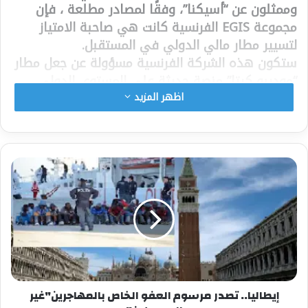
وممثلون عن “أسيكنا”، وفقًا لمصادر مطلعة ، فإن
مجموعة EGIS الفرنسية كانت هي صاحبة الامتياز
لتسيير مطار مالي الدولي في المستقبل.
ستكون هذه الشركة الفرنسية مسؤولة عن جعل مطار
“موديبو كيتا” منصة حديثة على المستوى الدولي.
ووفقًا لمصدر مطلع فإن “هذا ليس بيعًا بل امتيازًا كما
اظهر المزيد
يحدث عادةً..
يذكر أن EGIS هي مساهم وشريك استراتيجي في
تشغيل وإدارة شبكة من 17 مطارًا في 8 دول.
شارك هذا الموضوع:
فيس بوك
X
معجب بهذه:
إيطاليا.. تصدر مرسوم العفو الخاص بالمهاجرين"غير