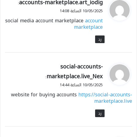
ي
accounts-marketplace.art_iodig
:
ق
10/05/2025 الساعة 14:08
و
social media account marketplace
account
ل
marketplace
رد
ي
social-accounts-
ق
marketplace.live_Nex
:
و
10/05/2025 الساعة 14:44
ل
website for buying accounts
https://social-accounts-
marketplace.live
رد