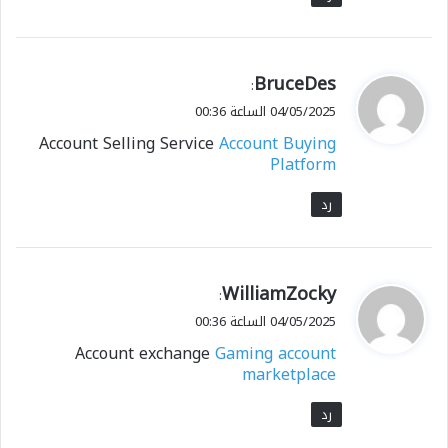
ي
BruceDes
:
ق
04/05/2025 الساعة 00:36
و
Account Selling Service
Account Buying
ل
Platform
رد
ي
WilliamZocky
:
ق
04/05/2025 الساعة 00:36
و
Account exchange
Gaming account
ل
marketplace
رد