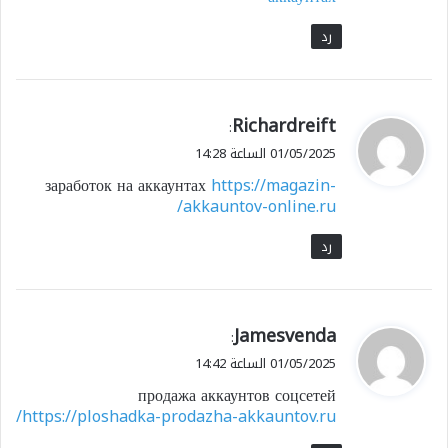
رد
ي
Richardreift
:
ق
01/05/2025 الساعة 14:28
و
заработок на аккаунтах
https://magazin-
ل
akkauntov-online.ru/
رد
ي
Jamesvenda
:
ق
01/05/2025 الساعة 14:42
و
продажа аккаунтов соцсетей
ل
https://ploshadka-prodazha-akkauntov.ru/