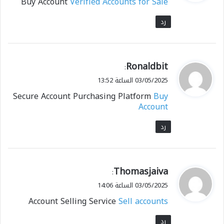
Buy Account
Verified Accounts for Sale
ل
رد
ي
Ronaldbit
:
ق
03/05/2025 الساعة 13:52
و
Secure Account Purchasing Platform
Buy
ل
Account
رد
ي
Thomasjaiva
:
ق
03/05/2025 الساعة 14:06
و
Account Selling Service
Sell accounts
ل
رد