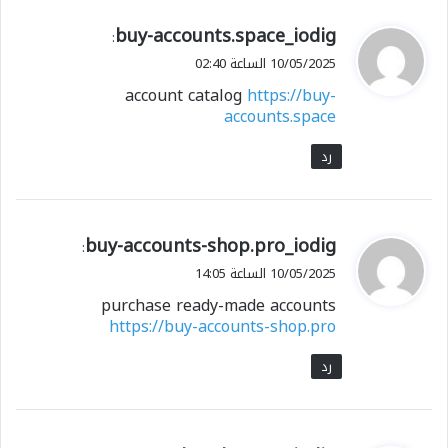
ي
buy-accounts.space_iodig
:
ق
10/05/2025 الساعة 02:40
و
account catalog
https://buy-
ل
accounts.space
رد
ي
buy-accounts-shop.pro_iodig
:
ق
10/05/2025 الساعة 14:05
و
purchase ready-made accounts
ل
https://buy-accounts-shop.pro
رد