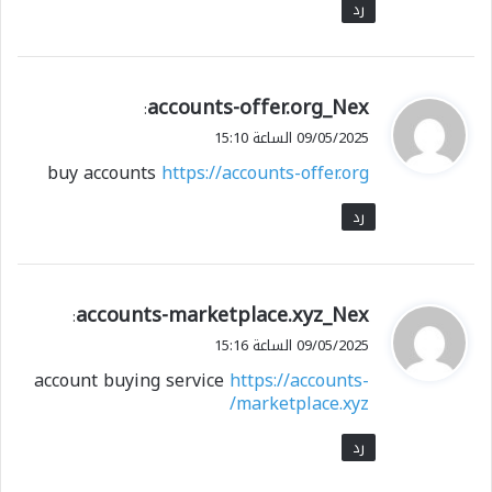
رد
ي
accounts-offer.org_Nex
:
ق
09/05/2025 الساعة 15:10
و
buy accounts
https://accounts-offer.org
ل
رد
ي
accounts-marketplace.xyz_Nex
:
ق
09/05/2025 الساعة 15:16
و
account buying service
https://accounts-
ل
marketplace.xyz/
رد