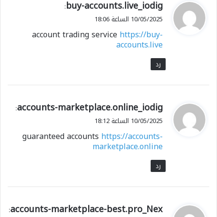
ي
buy-accounts.live_iodig
:
ق
10/05/2025 الساعة 18:06
و
account trading service
https://buy-
ل
accounts.live
رد
ي
accounts-marketplace.online_iodig
:
ق
10/05/2025 الساعة 18:12
و
guaranteed accounts
https://accounts-
ل
marketplace.online
رد
ي
accounts-marketplace-best.pro_Nex
: