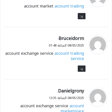
و
account market
account trading
ل
رد
ي
Bruceidorm
:
ق
08/05/2025 الساعة 01:48
و
account exchange service
account trading
ل
service
رد
ي
Danielgrony
:
ق
08/05/2025 الساعة 12:35
و
account exchange service
account
ل
marketplace