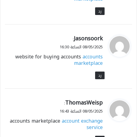
رد
ي
Jasonsoork
:
ق
08/05/2025 الساعة 16:30
و
website for buying accounts
accounts
ل
marketplace
رد
ي
ThomasWeisp
:
ق
08/05/2025 الساعة 16:43
و
accounts marketplace
account exchange
ل
service