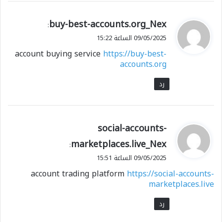
ي
buy-best-accounts.org_Nex
:
ق
09/05/2025 الساعة 15:22
و
account buying service
https://buy-best-
ل
accounts.org
رد
ي
social-accounts-
ق
marketplaces.live_Nex
:
و
09/05/2025 الساعة 15:51
ل
account trading platform
https://social-accounts-
marketplaces.live
رد