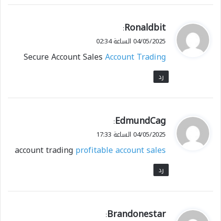
ي
Ronaldbit
:
ق
04/05/2025 الساعة 02:34
و
Secure Account Sales
Account Trading
ل
رد
ي
EdmundCag
:
ق
04/05/2025 الساعة 17:33
و
account trading
profitable account sales
ل
رد
ي
Brandonestar
: