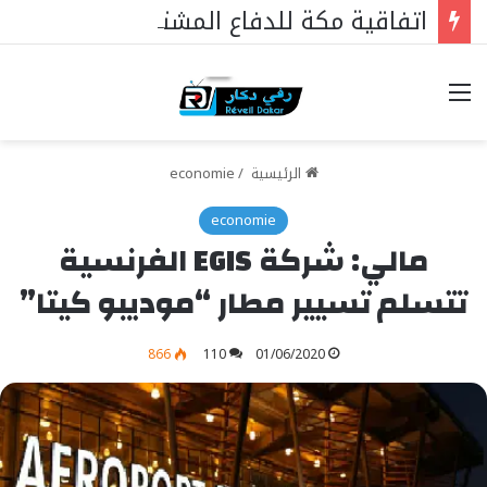
اتفاقية مكة للدفاع المشترك: نواة منظومة ردع استراتيجية ذات امتداد إقليمي وتأثير دولي
خيارات
الرئيسية
/
economie
economie
مالي: شركة EGIS الفرنسية
تتسلم تسيير مطار “موديبو كيتا”
866
110
01/06/2020