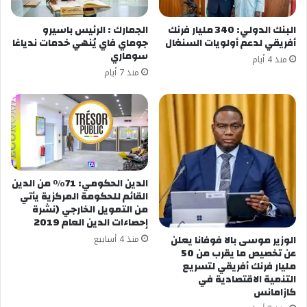
البنك الدولي: 340 مليار فرنك
الجمارك : الرئيس باسيرو
أفريقي لدعم أولويات السنغال
جوماي فاي يُنهي خدمات ندياغا
سوماري
منذ 4 أيام
منذ 7 أيام
الدين الحكومي: 71% من الدين
القائم للحكومة المركزية يأتي
من التمويل الخارجي (نشرة
إحصاءات الدين العام 2019
الوزير موسى بالا فوفانا يعلن
منذ 4 أسابيع
عن تخصيص ما يقرب من 50
مليار فرنك أفريقي لتسريع
التنمية الاقتصادية في
كازامانس