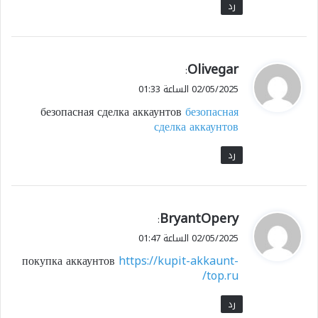
رد
ي
Olivegar
:
ق
02/05/2025 الساعة 01:33
و
безопасная сделка аккаунтов
безопасная
ل
сделка аккаунтов
رد
ي
BryantOpery
:
ق
02/05/2025 الساعة 01:47
و
покупка аккаунтов
https://kupit-akkaunt-
ل
top.ru/
رد