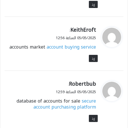
رد
ي
KeithEroft
:
ق
05/05/2025 الساعة 12:56
و
accounts market
account buying service
ل
رد
ي
Robertbub
:
ق
05/05/2025 الساعة 12:59
و
database of accounts for sale
secure
ل
account purchasing platform
رد