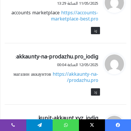
ق
11/05/2025 الساعة 13:29
و
accounts marketplace
https://accounts-
ل
marketplace-best.pro
رد
ي
akkaunty-na-prodazhu.pro_iodig
:
ق
12/05/2025 الساعة 00:04
و
магазин аккаунтов
https://akkaunty-na-
ل
prodazhu.pro/
رد
ي
kupit-akkaunt.xyz_iodig
:
ق
12/05/2025 الساعة 00:15
و
يسبوك
X
واتساب
تيلقرام
ڤايبر