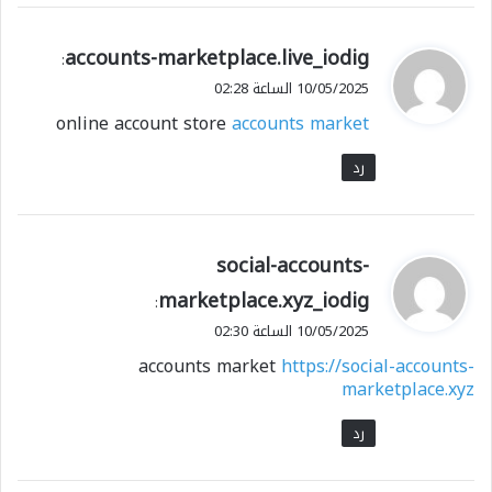
ي
accounts-marketplace.live_iodig
:
ق
10/05/2025 الساعة 02:28
و
online account store
accounts market
ل
رد
ي
social-accounts-
ق
marketplace.xyz_iodig
:
و
10/05/2025 الساعة 02:30
ل
accounts market
https://social-accounts-
marketplace.xyz
رد