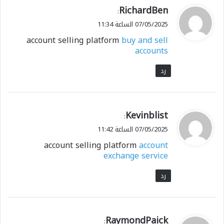
ي
RichardBen
:
ق
07/05/2025 الساعة 11:34
و
account selling platform
buy and sell
ل
accounts
رد
ي
Kevinblist
:
ق
07/05/2025 الساعة 11:42
و
account selling platform
account
ل
exchange service
رد
ي
RaymondPaick
: