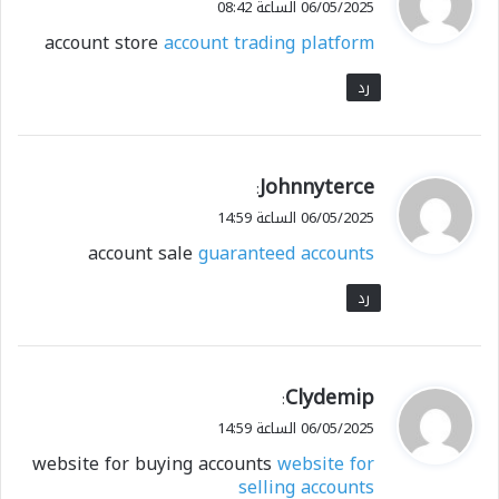
06/05/2025 الساعة 08:42
و
account store
account trading platform
ل
رد
ي
Johnnyterce
:
ق
06/05/2025 الساعة 14:59
و
account sale
guaranteed accounts
ل
رد
ي
Clydemip
:
ق
06/05/2025 الساعة 14:59
و
website for buying accounts
website for
ل
selling accounts