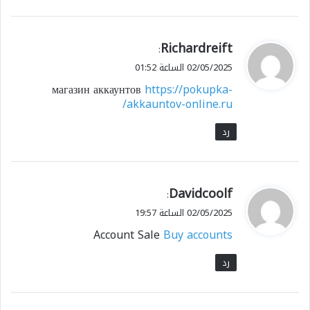
ي
Richardreift
:
ق
02/05/2025 الساعة 01:52
و
магазин аккаунтов
https://pokupka-
ل
akkauntov-online.ru/
رد
ي
Davidcoolf
:
ق
02/05/2025 الساعة 19:57
و
Account Sale
Buy accounts
ل
رد