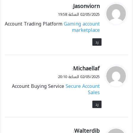
ي
Jasonviorn
:
ق
02/05/2025 الساعة 19:58
و
Account Trading Platform
Gaming account
ل
marketplace
رد
ي
Michaellaf
:
ق
02/05/2025 الساعة 20:10
و
Account Buying Service
Secure Account
ل
Sales
رد
ي
Walterdib
: