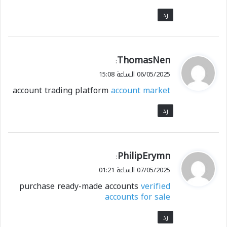
رد
ي
ThomasNen
:
ق
06/05/2025 الساعة 15:08
و
account trading platform
account market
ل
رد
ي
PhilipErymn
:
ق
07/05/2025 الساعة 01:21
و
purchase ready-made accounts
verified
ل
accounts for sale
رد