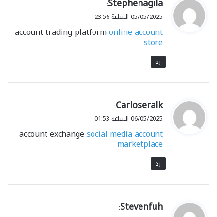
ي
Stephenagila
:
ق
05/05/2025 الساعة 23:56
و
account trading platform
online account
ل
store
رد
ي
Carloseralk
:
ق
06/05/2025 الساعة 01:53
و
account exchange
social media account
ل
marketplace
رد
ي
Stevenfuh
:
ق