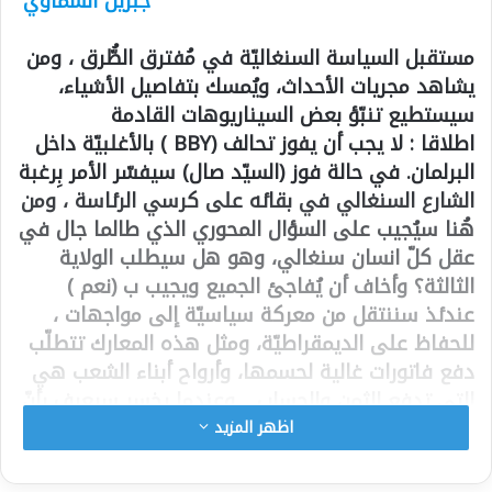
جبريل السماوي
مستقبل السياسة السنغاليّة في مُفترق الطُّرق ، ومن
يشاهد مجريات الأحداث، ويُمسك بتفاصيل الأشياء،
سيستطيع تنبّؤ بعض السيناريوهات القادمة
اطلاقا : لا يجب أن يفوز تحالف (BBY ) بالأغلبيّة داخل
البرلمان. في حالة فوز (السيّد صال) سيفسّر الأمر بِرغبة
الشارع السنغالي في بقائه على كرسي الرئاسة ، ومن
هُنا سيُجيب على السؤال المحوري الذي طالما جال في
عقل كلّ انسان سنغالي، وهو هل سيطلب الولاية
الثالثة؟ وأخاف أن يُفاجئ الجميع ويجيب ب (نعم )
عندئذ سننتقل من معركة سياسيّة إلى مواجهات ،
للحفاظ على الديمقراطيّة، ومثل هذه المعارك تتطلّب
دفع فاتورات غالية لحسمها، وأرواح أبناء الشعب هي
التي تدفع الثمن والحساب …وعندما يخسر سيعرف بأنّ
نجمه أفلَ، وأنّ الحظّ عبث بجميع أحلامه، وأنّ الشعب
اظهر المزيد
يريد تجربة أخرى، ومن هُنا سيبدأ بترتيب أوراقه
وأدواته للبحث عن الباب الأكثر أمْنًا للخروج من القصر ..