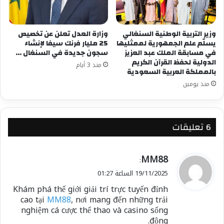
سيدعم معنوياتهم عندما يخوضون في الانتخابات
الرئاسية، وإذا خسروا سيصبحون مثل جنود سقطوا
تحت الأنقاض، يعني يتطلبّ الكثير من الوقت، للخروج
وزير التربية الوطنية السنغالي
وزارة العدل تعلن عن تخصيص
من تحت الأنفاق ..وهذا ليس لصالح مستقبل ومشروع
يسلّم علم الجمهورية لممثليها
25 مليار فرنك سيفا لإنشاء
في مسابقة الملك عبد العزيز
سجون جديدة في السنغال …
تحالفهم
الدولية لحفظ القرآن الكريم
منذ 3 أيام
بالمملكة العربية السعودية
كاتب ومحلل سياسي سنغالي
منذ يومين
شارك هذا الموضوع:
‫6 تعليقات
فيس بوك
X
ي
MM88
:
معجب بهذه:
ق
19/11/2025 الساعة 01:27
و
Khám phá thế giới giải trí trực tuyến đỉnh
ل
cao tại
MM88
, nơi mang đến những trải
nghiệm cá cược thể thao và casino sống
động.