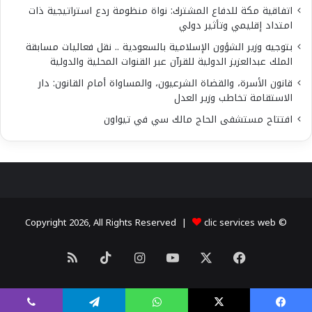
اتفاقية مكة للدفاع المشترك: نواة منظومة ردع استراتيجية ذات
امتداد إقليمي وتأثير دولي
بتوجيه وزير الشؤون الإسلامية بالسعودية .. نقل فعاليات مسابقة
الملك عبدالعزيز الدولية للقرآن عبر القنوات المحلية والدولية
قانون الأسرة، والقضاة الشرعيون، والمساواة أمام القانون: دار
الاستقامة تخاطب وزير العدل
افتتاح مستشفى الحاج مالك سي في تيواون
clic services web
© Copyright 2026, All Rights Reserved |
X
فيسبوك
يوتيوب
انستقرام
‫TikTok
ملخص
الموقع