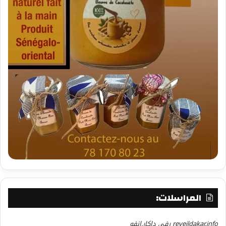
المراسلات:
reveildakar.info رفي داكار.انفو