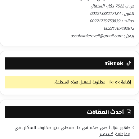
ص ب 7522 دكار- السنغال
تلفون : 00221338217184
جوالات: 00221779753839
00221707492612
إيميل: assahwalereveil@gmail.com
TikTok
إضافة TikTok مطلوبة لتفعيل هذه المنطقة.
أحدث المقالات
ظهور شق أرضي ضخم في دار معطي يثير مخاوف السكان في
مقاطعة كيبيمير