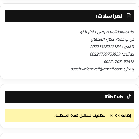
المراسلات:
reveildakar.info رفي داكار.انفو
ص ب 7522 دكار- السنغال
تلفون : 00221338217184
جوالات: 00221779753839
00221707492612
إيميل: assahwalereveil@gmail.com
TikTok
إضافة TikTok مطلوبة لتفعيل هذه المنطقة.