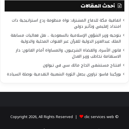
أحدث المقالات
اتفاقية مكة للدفاع المشترك: نواة منظومة ردع استراتيجية ذات
امتداد إقليمي وتأثير دولي
بتوجيه وزير الشؤون الإسلامية بالسعودية .. نقل فعاليات مسابقة
الملك عبدالعزيز الدولية للقرآن عبر القنوات المحلية والدولية
قانون الأسرة، والقضاة الشرعيون، والمساواة أمام القانون: دار
الاستقامة تخاطب وزير العدل
افتتاح مستشفى الحاج مالك سي في تيواون
بوركينا فاسو: تراوري يجعل الثورة الشعبية التقدمية بوصلة السيادة
clic services web
© Copyright 2026, All Rights Reserved |