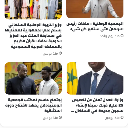
الجمعية الوطنية : ملفات رئيس
وزير التربية الوطنية السنغالي
البرلمان التي ستغير كل شيء
يسلّم علم الجمهورية لممثليها
في مسابقة الملك عبد العزيز
منذ يوم واحد
الدولية لحفظ القرآن الكريم
بالمملكة العربية السعودية
منذ يومين
وزارة العدل تعلن عن تخصيص
إجتماع حاسم لمكتب الجمعية
25 مليار فرنك سيفا لإنشاء
الوطنية:هل يمهد لافتتاح دورة
سجون جديدة في السنغال …
استثنائية
منذ يومين
منذ يومين