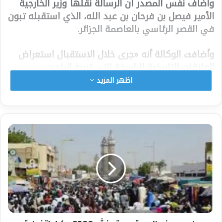
وأضاف نفس المصدر أن الرسالة نقلها وزير الخارجية
الأمير فيصل بن فرحان بن عبد الله، الذي استقبله تبون
في القصر الرئاسي بالعاصمة الجزائر.
وأضافت الوكالة أنه «جرى خلال الاستقبال استعراض
العلاقات التاريخية الراسخة التي تربط البلدين
والشعبين الشقيقين وسبل تطويرها في المجالات
اظهر المزيد
كافة».
وأوضحت أن اللقاء تطرق إلى «التعاون السياسي
الثنائي الداعم لأمن واستقرار المنطقة»، مشيرة إلى
أنه «بحث مستجدات الأحداث الإقليمية والدولية،
والموضوعات ذات الاهتمام المشترك».
وكان وزير الخارجية السعودي قد وصل، أمس الثلاثاء،
إلى الجزائر على رأس وفد ضم الوفد مساعد وزير
الدولة لشؤون الدول الإفريقية سامي الصالح، والسفير
السعودي في الجزائر عبدالله بن ناصر البصيري، ومدير