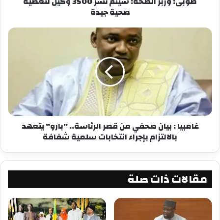
طوبى: وزبر الصحة: سيتم نشر 3500 وكيل لتغطية
مكتب وزير الخارجية عبدالرحمن بن أركان الداود.
صحية جيدة
شارك هذا الموضوع:
فيس بوك
X
معجب بهذه:
غامبيا : بيان صحفي من قصر الرئاسة.. "بارو" يتعهد
بالالتزام بإجراء انتخابات سلمية شفافة
مقالات ذات صلة