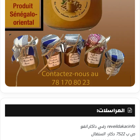
المراسلات:
reveildakar.info رفي داكار.انفو
ص ب 7522 دكار- السنغال