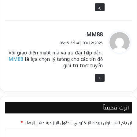
رد
ي
MM88
:
ق
03/12/2025 الساعة 05:15
و
Với giao diện mượt mà và ưu đãi hấp dẫn,
ل
MM88
là lựa chọn lý tưởng cho các tín đồ
giải trí trực tuyến.
رد
اترك تعليقاً
لن يتم نشر عنوان بريدك الإلكتروني.
الحقول الإلزامية مشار إليها بـ
*
ا