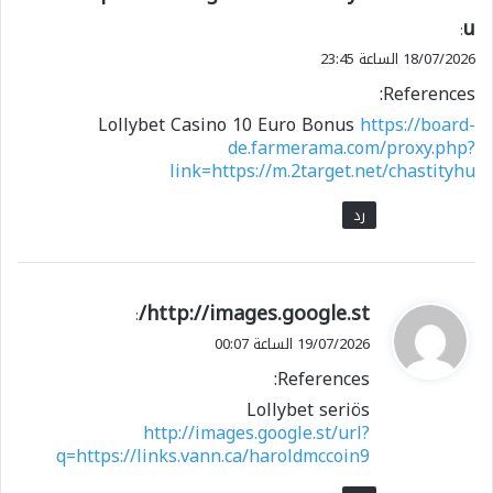
u
:
18/07/2026 الساعة 23:45
References:
Lollybet Casino 10 Euro Bonus
https://board-
de.farmerama.com/proxy.php?
link=https://m.2target.net/chastityhu
رد
ي
http://images.google.st/
:
ق
19/07/2026 الساعة 00:07
و
References:
ل
Lollybet seriös
http://images.google.st/url?
q=https://links.vann.ca/haroldmccoin9