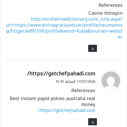
References:
Casino hitnspin
http://en.thefreedictionary.com/_/cite.aspx?
url=https://www.divinagracia.edu.ec/profile/neumannv
qcfitzgerald90100/profile&word=Kuda&sources=webst
er
رد
ي
https://getchefpahadi.com/
:
ق
17/07/2026 الساعة 15:35
و
References:
ل
Best instant payid pokies australia real
money
https://getchefpahadi.com/
رد