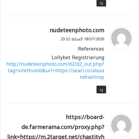
رد
ي
nudeteenphoto.com
:
ق
18/07/2026 الساعة 23:32
و
References:
ل
Lollybet Registrierung
http://nudeteenphoto.com/d2/d2_out.php?
tag=sitethumb&url=https://searl.co/alexa
ndrashrop
رد
ي
https://board-
ق
de.farmerama.com/proxy.php?
و
link=https://m.2target.net/chastityh
ل