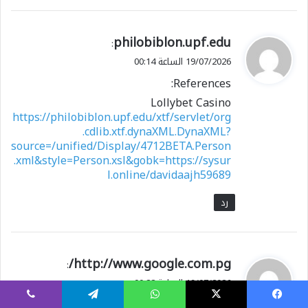
ي
philobiblon.upf.edu
:
ق
19/07/2026 الساعة 00:14
و
References:
ل
Lollybet Casino
https://philobiblon.upf.edu/xtf/servlet/org
.cdlib.xtf.dynaXML.DynaXML?
source=/unified/Display/4712BETA.Person
.xml&style=Person.xsl&gobk=https://sysur
l.online/davidaajh59689
رد
ي
http://www.google.com.pg/
:
ق
19/07/2026 الساعة 00:22
و
References:
يسبوك
X
واتساب
تيلقرام
ڤايبر