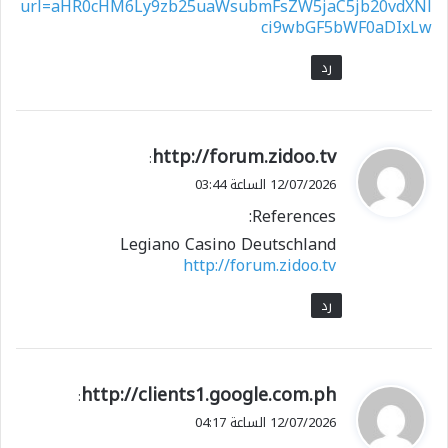
url=aHR0cHM6Ly9zb25uaWsubmFsZW5jaC5jb20vdXNl
ci9wbGF5bWF0aDIxLw
رد
ي
http://forum.zidoo.tv
:
ق
12/07/2026 الساعة 03:44
و
References:
ل
Legiano Casino Deutschland
http://forum.zidoo.tv
رد
ي
http://clients1.google.com.ph
:
ق
12/07/2026 الساعة 04:17
و