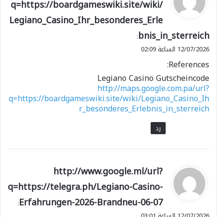
q=https://boardgameswiki.site/wiki/
و
Legiano_Casino_Ihr_besonderes_Erle
ل
bnis_in_sterreich
:
12/07/2026 الساعة 02:09
References:
Legiano Casino Gutscheincode
http://maps.google.com.pa/url?
q=https://boardgameswiki.site/wiki/Legiano_Casino_Ih
r_besonderes_Erlebnis_in_sterreich
رد
ي
http://www.google.ml/url?
ق
q=https://telegra.ph/Legiano-Casino-
و
Erfahrungen-2026-Brandneu-06-07
ل
:
12/07/2026 الساعة 03:01