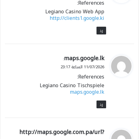
References:
ل
معجب بهذه:
Legiano Casino Web App
http://clients1.google.ki
تحميل...
رد
ي
maps.google.lk
:
ق
11/07/2026 الساعة 23:17
و
References:
ل
Legiano Casino Tischspiele
maps.google.lk
رد
ي
http://maps.google.com.pa/url?
ق