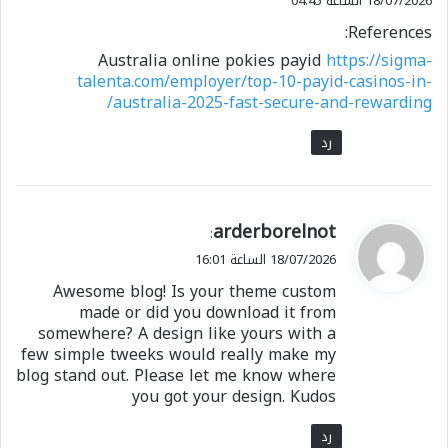
18/07/2026 الساعة 04:45
References:
Australia online pokies payid
https://sigma-
talenta.com/employer/top-10-payid-casinos-in-
australia-2025-fast-secure-and-rewarding/
رد
ي
arderborelnot
:
ق
18/07/2026 الساعة 16:01
و
Awesome blog! Is your theme custom
ل
made or did you download it from
somewhere? A design like yours with a
few simple tweeks would really make my
blog stand out. Please let me know where
you got your design. Kudos
رد