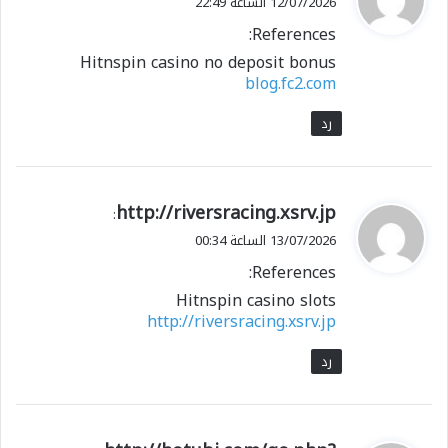
12/07/2026 الساعة 22:49
و
References:
ل
Hitnspin casino no deposit bonus
blog.fc2.com
رد
ي
http://riversracing.xsrv.jp
:
ق
13/07/2026 الساعة 00:34
و
References:
ل
Hitnspin casino slots
http://riversracing.xsrv.jp
رد
ي