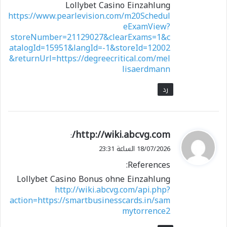
Lollybet Casino Einzahlung
https://www.pearlevision.com/m20Schedul
eExamView?
storeNumber=21129027&clearExams=1&c
atalogId=15951&langId=-1&storeId=12002
&returnUrl=https://degreecritical.com/mel
lisaerdmann
رد
ي
http://wiki.abcvg.com/
:
ق
18/07/2026 الساعة 23:31
و
References:
ل
Lollybet Casino Bonus ohne Einzahlung
http://wiki.abcvg.com/api.php?
action=https://smartbusinesscards.in/sam
mytorrence2