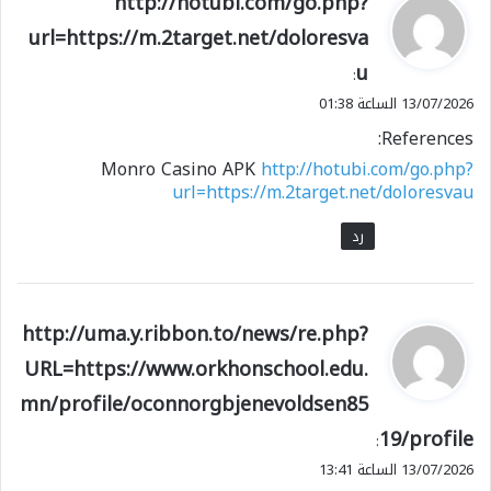
http://hotubi.com/go.php?
ق
url=https://m.2target.net/doloresva
و
u
ل
:
13/07/2026 الساعة 01:38
References:
Monro Casino APK
http://hotubi.com/go.php?
url=https://m.2target.net/doloresvau
رد
ي
http://uma.y.ribbon.to/news/re.php?
ق
URL=https://www.orkhonschool.edu.
و
mn/profile/oconnorgbjenevoldsen85
ل
19/profile
:
13/07/2026 الساعة 13:41