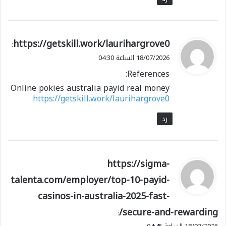
ي
https://getskill.work/laurihargrove0
:
ق
18/07/2026 الساعة 04:30
و
References:
ل
Online pokies australia payid real money
https://getskill.work/laurihargrove0
رد
ي
https://sigma-
ق
talenta.com/employer/top-10-payid-
و
casinos-in-australia-2025-fast-
ل
secure-and-rewarding/
: