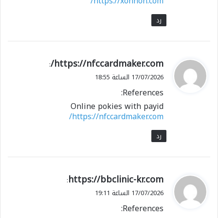
https://xonnon.com/
رد
ي
https://nfccardmaker.com/
:
ق
17/07/2026 الساعة 18:55
و
References:
ل
Online pokies with payid
https://nfccardmaker.com/
رد
ي
https://bbclinic-kr.com
:
ق
17/07/2026 الساعة 19:11
و
References:
ل