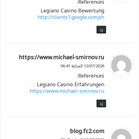
References:
ل
Legiano Casino Bewertung
http://clients1.google.com.ph
رد
ي
https://www.michael-smirnov.ru
:
ق
12/07/2026 الساعة 06:41
و
References:
ل
Legiano Casino Erfahrungen
https://www.michael-smirnov.ru
رد
ي
blog.fc2.com
:
ق