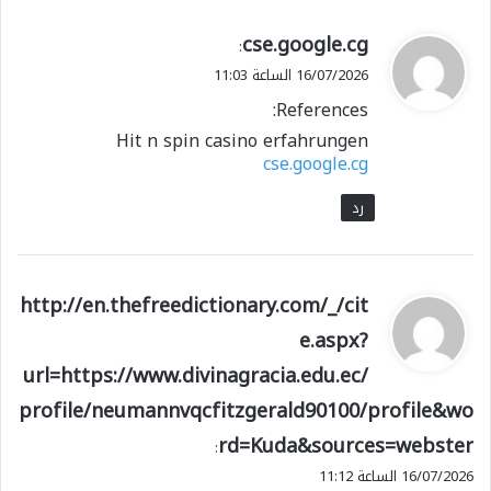
ي
cse.google.cg
:
ق
16/07/2026 الساعة 11:03
و
References:
ل
Hit n spin casino erfahrungen
cse.google.cg
رد
ي
http://en.thefreedictionary.com/_/cit
ق
e.aspx?
و
url=https://www.divinagracia.edu.ec/
ل
profile/neumannvqcfitzgerald90100/profile&wo
rd=Kuda&sources=webster
:
16/07/2026 الساعة 11:12