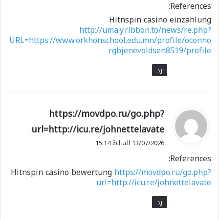
References:
Hitnspin casino einzahlung
http://uma.y.ribbon.to/news/re.php?
URL=https://www.orkhonschool.edu.mn/profile/oconno
rgbjenevoldsen8519/profile
رد
ي
https://movdpo.ru/go.php?
ق
url=http://icu.re/johnettelavate
:
و
13/07/2026 الساعة 15:14
ل
References:
Hitnspin casino bewertung
https://movdpo.ru/go.php?
url=http://icu.re/johnettelavate
رد