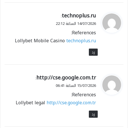
ي
technoplus.ru
:
ق
14/07/2026 الساعة 22:12
و
References:
ل
Lollybet Mobile Casino
technoplus.ru
رد
ي
http://cse.google.com.tr
:
ق
15/07/2026 الساعة 06:41
و
References:
ل
Lollybet legal
http://cse.google.com.tr
رد