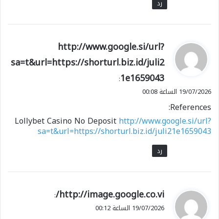
رد
ي
http://www.google.si/url?
ق
sa=t&url=https://shorturl.biz.id/juli2
و
1e1659043
ل
:
19/07/2026 الساعة 00:08
References:
Lollybet Casino No Deposit
http://www.google.si/url?
sa=t&url=https://shorturl.biz.id/juli21e1659043
رد
ي
http://image.google.co.vi/
:
ق
19/07/2026 الساعة 00:12
و