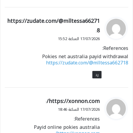
ي
https://zudate.com/@mlltessa66271
ق
8
:
و
17/07/2026 الساعة 15:52
ل
References:
Pokies net australia payid withdrawal
https://zudate.com/@mlltessa662718
رد
ي
https://xonnon.com/
:
ق
17/07/2026 الساعة 18:46
و
References:
ل
Payid online pokies australia