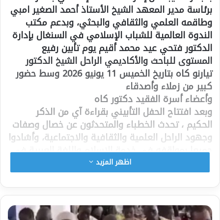
برئاسة مدير المعهد الشيخ الأستاذ أحمد الصغير امبي
وطاقمه العلمي والثقافي والبحثي، وبدعم مكتب
الندوة العالمية للشباب الإسلامي في السنغال بإدارة
الدكتور فتحي عيد محمد أقيم يوم تأبين رفيع
المستوى للباحث والأكاديمي الراحل الشيخ الدكتور
تيارنو كاه بتاريخ الخميس 11 يونيو 2026 وسط حضور
كبير من زملاء وأصدقاء
وأعضاء أسرة الفقيد دكتور كاه
وبعد افتتاح الحفل التأبيني بقراءة آي من الذكر
الحكيم ، تحدث الخطباء والمتحدثون عن خصال وصفات
وجهود الراحل العلمية والثقافية والاجتماعية، وأشادوا
جميعا بمواقفه في خدمة الإسلام واللغة العربية في
أكثر من موقع .
اظهر المزيد
وفي الفترة المسائية ألقى عدد من الباحثين
والأكاديميين محاضرات علمية عن حياة وأعمال الأستاذ
الدكتور تيارنو كاه رحمه الله