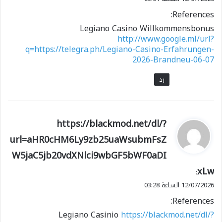
References:
Legiano Casino Willkommensbonus
http://www.google.ml/url?
q=https://telegra.ph/Legiano-Casino-Erfahrungen-
2026-Brandneu-06-07
رد
ي
https://blackmod.net/dl/?
ق
url=aHR0cHM6Ly9zb25uaWsubmFsZ
و
W5jaC5jb20vdXNlci9wbGF5bWF0aDI
ل
xLw
:
12/07/2026 الساعة 03:28
References:
Legiano Casinio
https://blackmod.net/dl/?