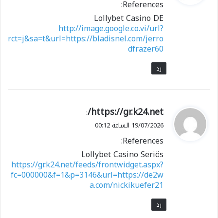
References:
ل
Lollybet Casino DE
http://image.google.co.vi/url?
rct=j&sa=t&url=https://bladisnel.com/jerro
dfrazer60
رد
ي
https://gr.k24.net/
:
ق
19/07/2026 الساعة 00:12
و
References:
ل
Lollybet Casino Seriös
https://gr.k24.net/feeds/frontwidget.aspx?
fc=000000&f=1&p=3146&url=https://de2w
a.com/nickikuefer21
رد