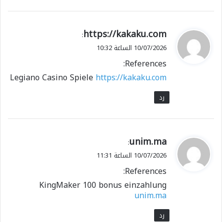
ي
https://kakaku.com
:
ق
10/07/2026 الساعة 10:32
و
References:
ل
Legiano Casino Spiele
https://kakaku.com
رد
ي
unim.ma
:
ق
10/07/2026 الساعة 11:31
و
References:
ل
KingMaker 100 bonus einzahlung
unim.ma
رد