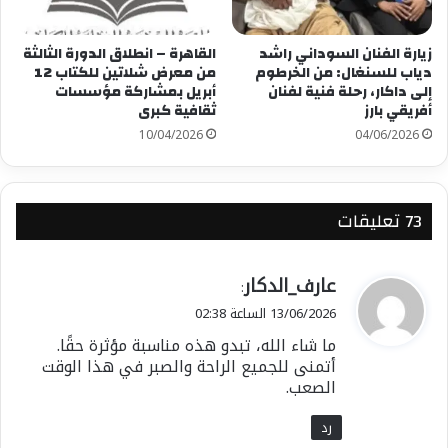
زيارة الفنان السوداني راشد
القاهرة – انطلاق الدورة الثالثة
دياب للسنغال: من الخرطوم
من معرض شلاتين للكتاب 12
إلى داكار، رحلة فنية لفنان
أبريل بمشاركة مؤسسات
أفريقي بارز
ثقافية كبرى
10/04/2026
04/06/2026
‫73 تعليقات
ي
عارف_الدكار
:
ق
13/06/2026 الساعة 02:38
و
ما شاء الله، تبدو هذه مناسبة مؤثرة حقًا.
ل
أتمنى للجميع الراحة والصبر في هذا الوقت
الصعب.
رد