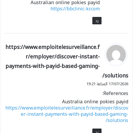
Australian online pokies payid
https://bbclinic-kr.com
رد
ي
https://www.emploitelesurveillance.f
ق
r/employer/discover-instant-
و
payments-with-payid-based-gaming-
ل
solutions/
:
17/07/2026 الساعة 19:21
References:
Australia online pokies payid
https://www.emploitelesurveillance.fr/employer/discov
er-instant-payments-with-payid-based-gaming-
solutions/
رد