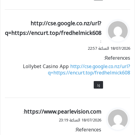
ي
http://cse.google.co.nz/url?
ق
q=https://encurt.top/fredhelmick608
و
:
ل
18/07/2026 الساعة 22:57
References:
Lollybet Casino App
http://cse.google.co.nz/url?
q=https://encurt.top/fredhelmick608
رد
ي
https://www.pearlevision.com
:
ق
18/07/2026 الساعة 23:19
و
References:
ل