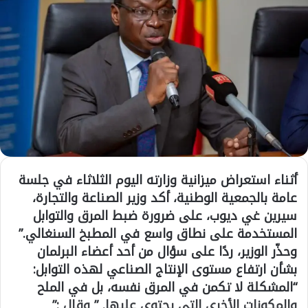
أثناء استعراض ميزانية وزارته اليوم الثلاثاء في جلسة
عامة بالجمعية الوطنية، أكد وزير الصناعة والتجارة،
سيرين غي ديوب، على ضرورة ضبط المرق والتوابل
المستخدمة على نطاق واسع في المطبخ السنغالي.”
وحذّر الوزير، ردًا على سؤال من أحد أعضاء البرلمان
بشأن ارتفاع مستوى الإنتاج الصناعي لهذه التوابل:
“المشكلة لا تكمن في المرق نفسه، بل في الملح
والمكونات الأخرى التي يحتوي عليها. ” وقال :”