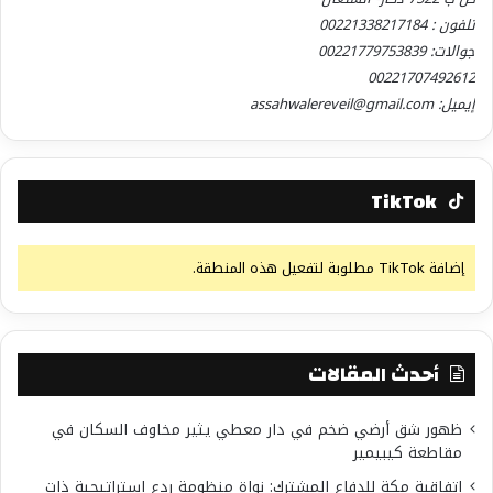
تلفون : 00221338217184
جوالات: 00221779753839
00221707492612
إيميل: assahwalereveil@gmail.com
TikTok
إضافة TikTok مطلوبة لتفعيل هذه المنطقة.
أحدث المقالات
ظهور شق أرضي ضخم في دار معطي يثير مخاوف السكان في
مقاطعة كيبيمير
اتفاقية مكة للدفاع المشترك: نواة منظومة ردع استراتيجية ذات