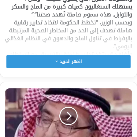
يستهلك السنغاليون كميات كبيرة من الملح والسكر
والتوابل. هذه سموم صامتة تُهدد صحتنا”.”
وبحسب الوزير، “تخطط الحكومة لاتخاذ تدابير رقابية
شاملة تهدف إلى الحد من المخاطر الصحية المرتبطة
بالإفراط في تناول الملح والدهون في النظام الغذائي
اليومي”.
وأضاف: “سنتخذ تدابير شاملة، بالتنسيق مع السلطات
الصحية العامة، لحماية المستهلكين
اظهر المزيد
شارك هذا الموضوع:
فيس بوك
X
معجب بهذه: