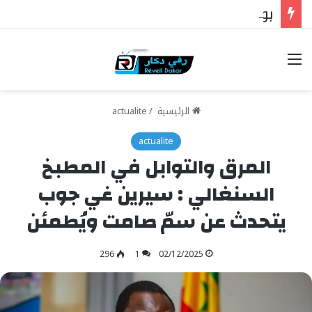
بوركينا فاسو: تراوري يجعل الثورة الشعبية التقدمية بوصلة السيادة
خيارات
الرئيسية
/
actualite
actualite
المرق والتوابل في المطبخ
السنغالي : سيرين غي جوب
يتحدث عن سمّ صامت ويُطمئن
296
1
02/12/2025