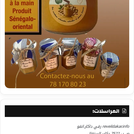
المراسلات:
reveildakar.info رفي داكار.انفو
ص ب 7522 دكار- السنغال