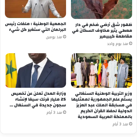
الجمعية الوطنية : ملفات رئيس
ظهور شق أرضي ضخم في دار
البرلمان التي ستغير كل شيء
معطي يثير مخاوف السكان في
مقاطعة كيبيمير
منذ يومين
منذ يوم واحد
وزير التربية الوطنية السنغالي
وزارة العدل تعلن عن تخصيص
يسلّم علم الجمهورية لممثليها
25 مليار فرنك سيفا لإنشاء
في مسابقة الملك عبد العزيز
سجون جديدة في السنغال …
الدولية لحفظ القرآن الكريم
منذ 3 أيام
بالمملكة العربية السعودية
منذ 3 أيام