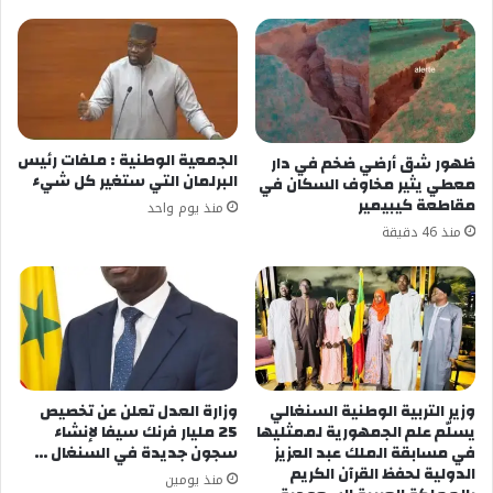
الجمعية الوطنية : ملفات رئيس
ظهور شق أرضي ضخم في دار
البرلمان التي ستغير كل شيء
معطي يثير مخاوف السكان في
مقاطعة كيبيمير
منذ يوم واحد
منذ 46 دقيقة
وزير التربية الوطنية السنغالي
وزارة العدل تعلن عن تخصيص
يسلّم علم الجمهورية لممثليها
25 مليار فرنك سيفا لإنشاء
في مسابقة الملك عبد العزيز
سجون جديدة في السنغال …
الدولية لحفظ القرآن الكريم
منذ يومين