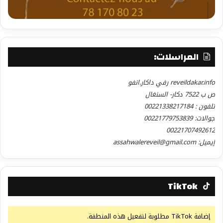
المراسلات:
reveildakar.info رفي داكار.انفو
ص ب 7522 دكار- السنغال
تلفون : 00221338217184
جوالات: 00221779753839
00221707492612
إيميل: assahwalereveil@gmail.com
TikTok
إضافة TikTok مطلوبة لتفعيل هذه المنطقة.