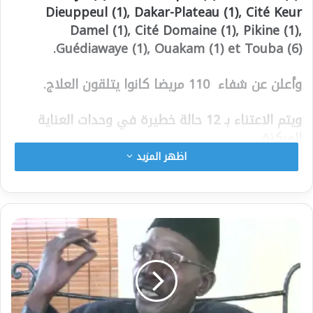
Dieuppeul (1), Dakar-Plateau (1), Cité Keur
Damel (1), Cité Domaine (1), Pikine (1),
Guédiawaye (1), Ouakam (1) et Touba (6).
وأعلن عن شفاء 110 مريضا كانوا يتلقون العلاج.
ويتم الاعتناء بـ 12 حالة خطيرة في وحدات العناية
المركزة.
اظهر المزيد
حتى الآن ، لدى السنغال 4،516 حالة إيجابية بما في
ذلك 2،809 شفي ، 52 حالة وفاة و 1،654 لا تزال تحت
العلاج.
شارك هذا الموضوع:
فيس بوك
X