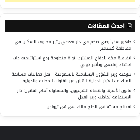
أحدث المقالات
ظهور شق أرضي ضخم في دار معطي يثير مخاوف السكان في
مقاطعة كيبيمير
اتفاقية مكة للدفاع المشترك: نواة منظومة ردع استراتيجية ذات
امتداد إقليمي وتأثير دولي
بتوجيه وزير الشؤون الإسلامية بالسعودية .. نقل فعاليات مسابقة
الملك عبدالعزيز الدولية للقرآن عبر القنوات المحلية والدولية
قانون الأسرة، والقضاة الشرعيون، والمساواة أمام القانون: دار
الاستقامة تخاطب وزير العدل
افتتاح مستشفى الحاج مالك سي في تيواون