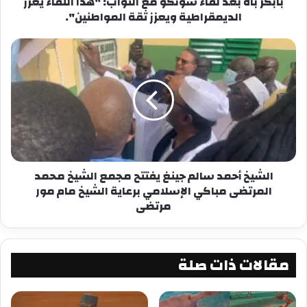
بابكر باه بعد لقاء سونكو مع النواب: "هذا اللقاء يعزز
لأسباب إنسانية وفي محاولة لتخفيف التوترات.
الديمقراطية ويعزز ثقة المواطنين".
شارك هذا الموضوع:
فيس بوك
X
معجب بهذه:
الشيخ أحمد سالم جينغ يفتتح مجمع الشيخ محمد
المرتضى مباكي الإسلامي برعاية الشيخ مام مور
مرتضى
مقالات ذات صلة