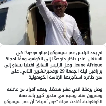
لم يعد الرئيس عمر سيسوكو إمبالو موجودًا في
السنغال. غادر داكار متوجهًا إلى الكونغو، وفقًا لمجلة
Jeune Afrique. وصل الرئيس السابق لغينيا بيساو إلى
برازافيل ليلة الجمعة 29 نوفمبر/تشرين الثاني، على
متن طائرة استأجرتها الرئاسة الكونغولية.
وصل برفقة اثني عشر شخصًا، بينهم أفراد من عائلته
ومقربون منه. ويقيم في فندق كبير بالعاصمة
الكونغولية. أفادت مجلة “جون أفريك” أن عمر سيسوكو