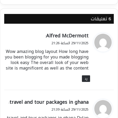
‫6 تعليقات
ي
Alfred McDermott
:
ق
29/11/2025 الساعة 21:26
و
Wow amazing blog layout How long have
ل
you been blogging for you made blogging
look easy The overall look of your web
site is magnificent as well as the content
رد
ي
travel and tour packages in ghana
:
ق
29/11/2025 الساعة 21:39
و
travel and tour packages in ghana Dylan