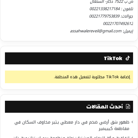
ص ب 7522 دكار- السنغال
تلفون : 00221338217184
جوالات: 00221779753839
00221707492612
إيميل: assahwalereveil@gmail.com
TikTok
إضافة TikTok مطلوبة لتفعيل هذه المنطقة.
أحدث المقالات
ظهور شق أرضي ضخم في دار معطي يثير مخاوف السكان في
مقاطعة كيبيمير