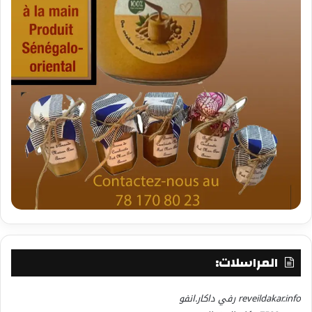
المراسلات:
reveildakar.info رفي داكار.انفو