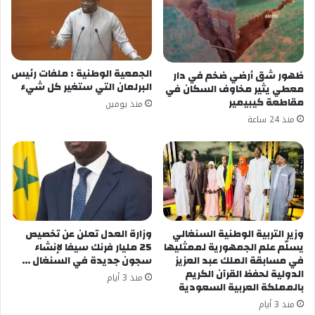
الجمعية الوطنية : ملفات رئيس
ظهور شق أرضي ضخم في دار
البرلمان التي ستغير كل شيء
معطي يثير مخاوف السكان في
مقاطعة كيبيمير
منذ يومين
منذ 24 ساعة
وزير التربية الوطنية السنغالي
وزارة العدل تعلن عن تخصيص
يسلّم علم الجمهورية لممثليها
25 مليار فرنك سيفا لإنشاء
في مسابقة الملك عبد العزيز
سجون جديدة في السنغال …
الدولية لحفظ القرآن الكريم
منذ 3 أيام
بالمملكة العربية السعودية
منذ 3 أيام