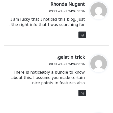
ي
Rhonda Nugent
:
ق
24/03/2026 الساعة 09:31
و
I am lucky that I noticed this blog, just
ل
the right info that I was searching for! .
رد
ي
gelatin trick
:
ق
24/04/2026 الساعة 08:41
و
There is noticeably a bundle to know
ل
about this. I assume you made certain
nice points in features also.
رد