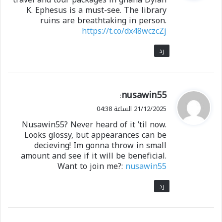
ل
K. Ephesus is a must-see. The library
ruins are breathtaking in person.
https://t.co/dx48wczcZj
رد
ي
nusawin55
:
ق
21/12/2025 الساعة 04:38
و
Nusawin55? Never heard of it ’til now.
ل
Looks glossy, but appearances can be
decieving! Im gonna throw in small
amount and see if it will be beneficial.
Want to join me?:
nusawin55
رد