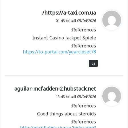
ي
https://a-taxi.com.ua/
:
ق
05/04/2026 الساعة 01:48
و
References:
ل
Instant Casino Jackpot Spiele
References:
https://to-portal.com/yearcloset78
رد
ي
aguilar-mcfadden-2.hubstack.net
:
ق
05/04/2026 الساعة 13:48
و
References:
ل
Good things about steroids
References:
http://mozillabd.science/index.php?