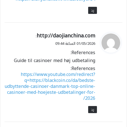
رد
ي
http://daojianchina.com
:
ق
01/05/2026 الساعة 09:44
و
References:
ل
Guide til casinoer med høj udbetaling
References:
https://www.youtube.com/redirect?
q=https://blackcoin.co/da/bedste-
udbyttende-casinoer-danmark-top-online-
casinoer-med-hoejeste-udbetalinger-for-
2026/
رد