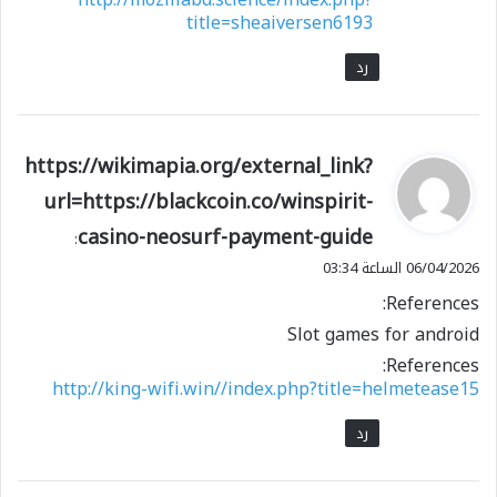
title=sheaiversen6193
رد
ي
https://wikimapia.org/external_link?
ق
url=https://blackcoin.co/winspirit-
و
casino-neosurf-payment-guide
ل
:
06/04/2026 الساعة 03:34
References:
Slot games for android
References:
http://king-wifi.win//index.php?title=helmetease15
رد