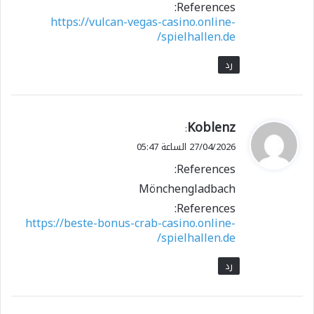
References:
https://vulcan-vegas-casino.online-
spielhallen.de/
رد
ي
Koblenz
:
ق
27/04/2026 الساعة 05:47
و
References:
ل
Mönchengladbach
References:
https://beste-bonus-crab-casino.online-
spielhallen.de/
رد