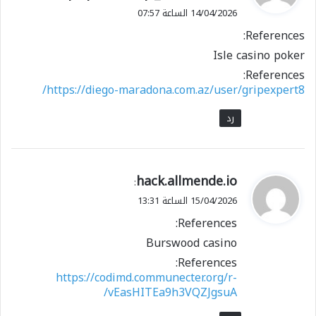
و
14/04/2026 الساعة 07:57
ل
References:
Isle casino poker
References:
https://diego-maradona.com.az/user/gripexpert8/
رد
ي
hack.allmende.io
:
ق
15/04/2026 الساعة 13:31
و
References:
ل
Burswood casino
References:
https://codimd.communecter.org/r-
vEasHITEa9h3VQZJgsuA/