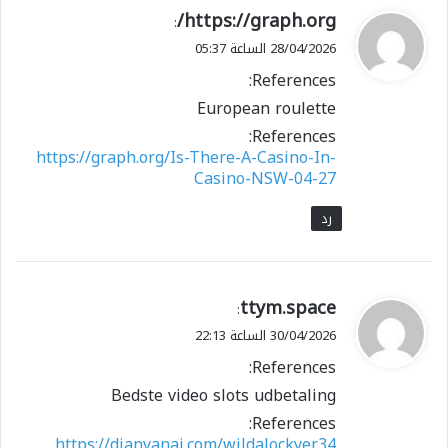
ي
https://graph.org/
:
ق
28/04/2026 الساعة 05:37
و
References:
ل
European roulette
References:
https://graph.org/Is-There-A-Casino-In-
Casino-NSW-04-27
رد
ي
ttym.space
:
ق
30/04/2026 الساعة 22:13
و
References:
ل
Bedste video slots udbetaling
References:
https://dianyanai.com/wildalockyer34