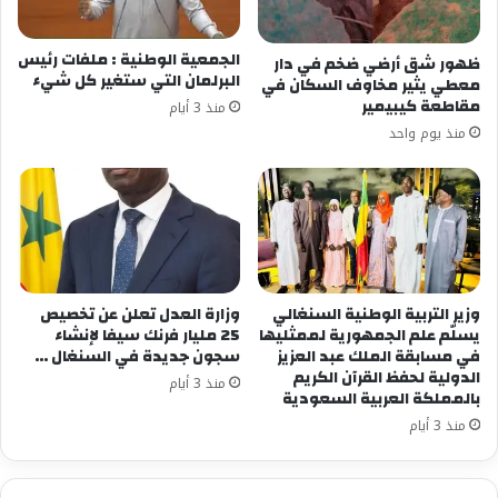
فيس بوك
X
الجمعية الوطنية : ملفات رئيس
ظهور شق أرضي ضخم في دار
البرلمان التي ستغير كل شيء
معطي يثير مخاوف السكان في
معجب بهذه:
مقاطعة كيبيمير
منذ 3 أيام
منذ يوم واحد
وزير التربية الوطنية السنغالي
وزارة العدل تعلن عن تخصيص
يسلّم علم الجمهورية لممثليها
25 مليار فرنك سيفا لإنشاء
في مسابقة الملك عبد العزيز
سجون جديدة في السنغال …
الدولية لحفظ القرآن الكريم
منذ 3 أيام
بالمملكة العربية السعودية
منذ 3 أيام