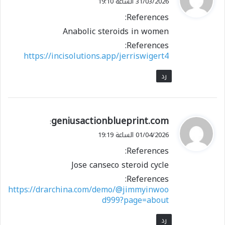
31/03/2026 الساعة 19:10
و
References:
ل
Anabolic steroids in women
References:
https://incisolutions.app/jerriswigert4
رد
ي
geniusactionblueprint.com
:
ق
01/04/2026 الساعة 19:19
و
References:
ل
Jose canseco steroid cycle
References:
https://drarchina.com/demo/@jimmyinwoo
d999?page=about
رد