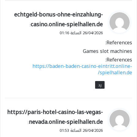
ي
echtgeld-bonus-ohne-einzahlung-
ق
casino.online-spielhallen.de
:
و
26/04/2026 الساعة 01:16
ل
References:
Games slot machines
References:
https://baden-baden-casino-eintritt.online-
spielhallen.de/
رد
ي
https://paris-hotel-casino-las-vegas-
ق
nevada.online-spielhallen.de
:
و
26/04/2026 الساعة 01:53
ل