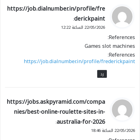
ي
https://job.dialnumber.in/profile/fre
ق
derickpaint
:
و
22/05/2026 الساعة 12:22
ل
References:
Games slot machines
References:
https://job.dialnumber.in/profile/frederickpaint
رد
ي
https://jobs.askpyramid.com/compa
ق
nies/best-online-roulette-sites-in-
و
australia-for-2026
ل
:
22/05/2026 الساعة 18:46