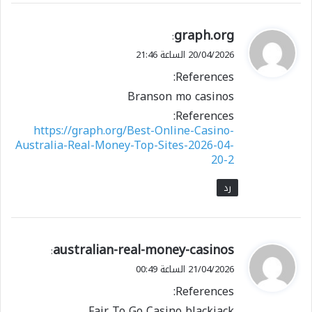
ي
graph.org
:
ق
20/04/2026 الساعة 21:46
و
References:
ل
Branson mo casinos
References:
https://graph.org/Best-Online-Casino-
Australia-Real-Money-Top-Sites-2026-04-
20-2
رد
ي
australian-real-money-casinos
:
ق
21/04/2026 الساعة 00:49
و
References:
ل
Fair To Go Casino blackjack