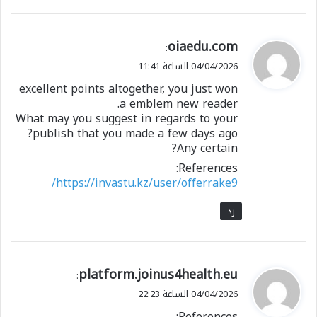
ي
oiaedu.com
:
ق
04/04/2026 الساعة 11:41
و
excellent points altogether, you just won
ل
a emblem new reader.
What may you suggest in regards to your
publish that you made a few days ago?
Any certain?
References:
https://invastu.kz/user/offerrake9/
رد
ي
platform.joinus4health.eu
:
ق
04/04/2026 الساعة 22:23
و
References: