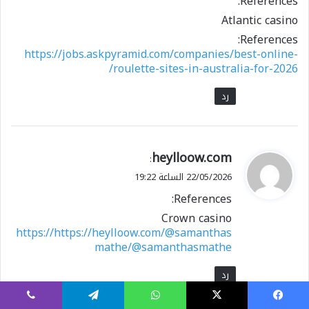
References:
Atlantic casino
References:
https://jobs.askpyramid.com/companies/best-online-
roulette-sites-in-australia-for-2026/
رد
ي
heylloow.com
:
ق
22/05/2026 الساعة 19:22
و
References:
ل
Crown casino
https://https://heylloow.com/@samanthas
mathe/@samanthasmathe
رد
يسبوك
X
واتساب
تيلقرام
ڤايبر