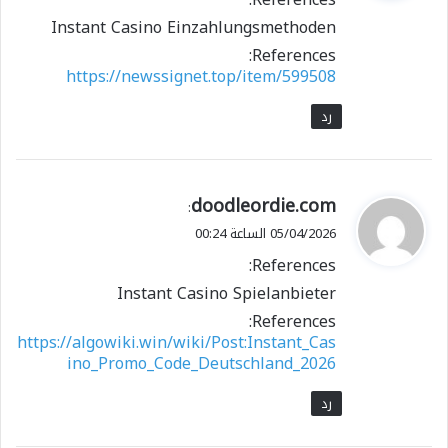
ل
Instant Casino Einzahlungsmethoden
References:
https://newssignet.top/item/599508
رد
ي
doodleordie.com
:
ق
05/04/2026 الساعة 00:24
و
References:
ل
Instant Casino Spielanbieter
References:
https://algowiki.win/wiki/Post:Instant_Cas
ino_Promo_Code_Deutschland_2026
رد