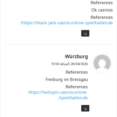
References:
Ok casinos
References:
https://black-jack-casino.online-spielhallen.de/
رد
ي
Würzburg
:
ق
26/04/2026 الساعة 15:56
و
References:
ل
Freiburg im Breisgau
References:
https://hellspin-casino.online-
spielhallen.de/
رد