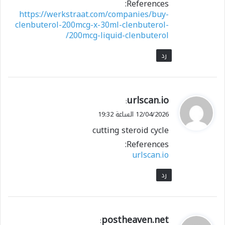
References:
https://werkstraat.com/companies/buy-
clenbuterol-200mcg-x-30ml-clenbuterol-
200mcg-liquid-clenbuterol/
رد
ي
urlscan.io
:
ق
12/04/2026 الساعة 19:32
و
cutting steroid cycle
ل
References:
urlscan.io
رد
ي
postheaven.net
: