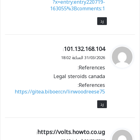
?x=entry:entry220719-
163055%3Bcomments:1
رد
ي
101.132.168.104
:
ق
31/03/2026 الساعة 18:02
و
References:
ل
Legal steroids canada
References:
https://gitea.biboer.cn/linwoodreese75
رد
ي
https://volts.howto.co.ug
:
ق