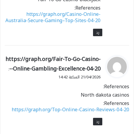
References:
https://graph.org/Casino-Online-
Australia-Secure-Gaming–Top-Sites-04-20
رد
ي
https://graph.org/Fair-To-Go-Casino-
ق
--Online-Gambling-Excellence-04-20
:
و
21/04/2026 الساعة 14:42
ل
References:
North dakota casinos
References:
https://graph.org/Top-Online-Casino-Reviews-04-20
رد