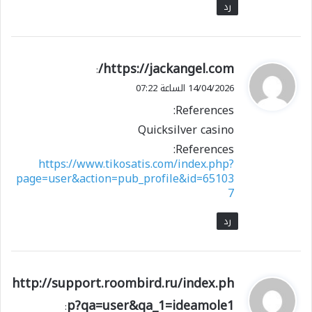
رد
ي
https://jackangel.com/
:
ق
14/04/2026 الساعة 07:22
و
References:
ل
Quicksilver casino
References:
https://www.tikosatis.com/index.php?
page=user&action=pub_profile&id=65103
7
رد
ي
http://support.roombird.ru/index.ph
ق
p?qa=user&qa_1=ideamole1
: