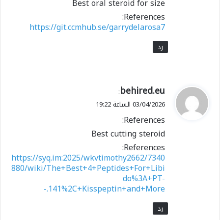
Best oral steroid for size
References:
https://git.ccmhub.se/garrydelarosa7
رد
ي
behired.eu
:
ق
03/04/2026 الساعة 19:22
و
References:
ل
Best cutting steroid
References:
https://syq.im:2025/wkvtimothy2662/7340
880/wiki/The+Best+4+Peptides+For+Libi
do%3A+PT-
141%2C+Kisspeptin+and+More.-
رد