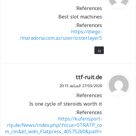
و
References:
ل
Best slot machines
References:
https://diego-
maradona.com.az/user/sisterlayer5/
رد
ي
ttf-ruit.de
:
ق
27/03/2026 الساعة 20:15
و
References:
ل
Is one cycle of steroids worth it
References:
https://kufensport-
rlp.de/News/index.php/;focus=STRATP_co
m_cm4all_wdn_Flatpress_40575260&path=