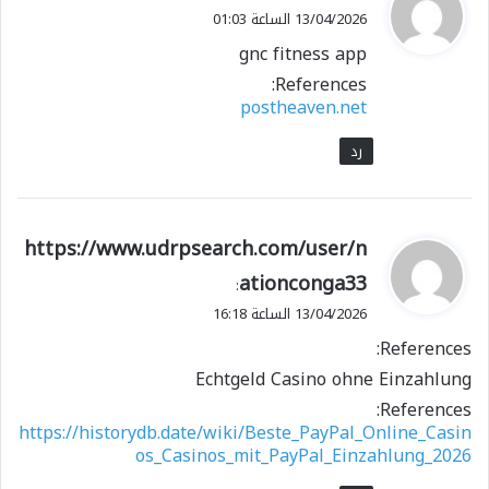
ق
13/04/2026 الساعة 01:03
و
gnc fitness app
ل
References:
postheaven.net
رد
ي
https://www.udrpsearch.com/user/n
ق
ationconga33
:
و
13/04/2026 الساعة 16:18
ل
References:
Echtgeld Casino ohne Einzahlung
References:
https://historydb.date/wiki/Beste_PayPal_Online_Casin
os_Casinos_mit_PayPal_Einzahlung_2026