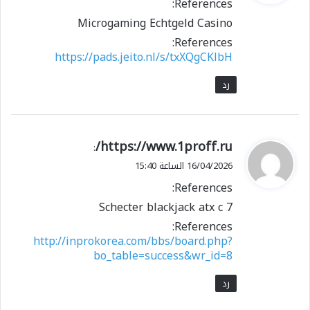
References:
ل
Microgaming Echtgeld Casino
References:
https://pads.jeito.nl/s/txXQgCKlbH
رد
ي
https://www.1proff.ru/
:
ق
16/04/2026 الساعة 15:40
و
References:
ل
Schecter blackjack atx c 7
References:
http://inprokorea.com/bbs/board.php?
bo_table=success&wr_id=8
رد