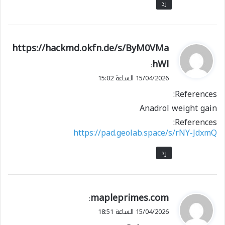
رد
ي
https://hackmd.okfn.de/s/ByM0VMa
ق
hWl
:
و
15/04/2026 الساعة 15:02
ل
References:
Anadrol weight gain
References:
https://pad.geolab.space/s/rNY-JdxmQ
رد
ي
mapleprimes.com
:
ق
15/04/2026 الساعة 18:51
و