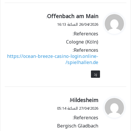
ي
Offenbach am Main
:
ق
26/04/2026 الساعة 16:13
و
References:
ل
Cologne (Köln)
References:
https://ocean-breeze-casino-login.online-
spielhallen.de/
رد
ي
Hildesheim
:
ق
27/04/2026 الساعة 05:14
و
References:
ل
Bergisch Gladbach