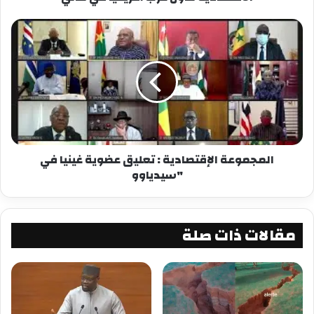
“طافية في نهر ستيت، دون صدور تعقيب من
السلطات الإثيوبية بالخصوص.
وفي 28 نوفمبر/تشرين الثاني 2020، أعلن الجيش
الإثيوبي السيطرة الكاملة على “تيغراي” إثر اشتباكات
لأسابيع مع “الجبهة الشعبية لتحرير “تيغراي”، فيما
استمر رود تقارير عن تواصل انتهاكات حقوقية في
المنطقة أودت بحياة كثيرين.
المجموعة الإقتصادية : تعليق عضوية غينيا في
"سيدياوو
غير أن قوات تيغراي أعلنت، في يونيو/ حزيران الماضي،
استعادت السيطرة على جزء كبير من الإقليم بما في
ذلك عاصمته ميكيلي، لتحتدم الاشتباكات من جديد
بين الطرفين.
مقالات ذات صلة
المصدر – القناة الإخبارية الإفريقية
شارك هذا الموضوع: