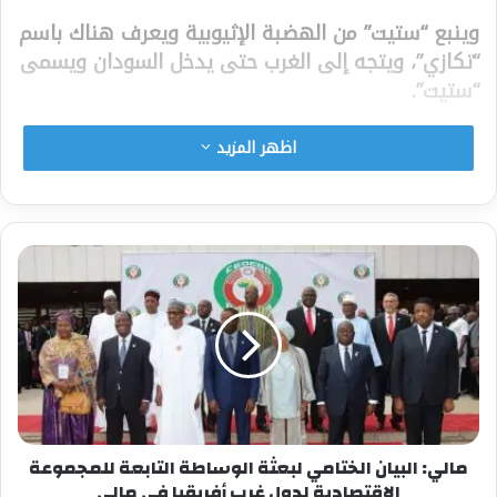
وينبع “ستيت” من الهضبة الإثيوبية ويعرف هناك باسم
“تكازي”، ويتجه إلى الغرب حتى يدخل السودان ويسمى
“ستيت”.
وأضافت الخارجية السودانية أن السلطات المختصة في”
اظهر المزيد
كسلا “قامت بالإجراءات الجنائية المتبعة بعد العثور
على الجثث، دون تفاصيل بالخصوص.
وذكرت أنها “أبلغت السفير “اميرو” بأن الجثث تعود إلى
مواطنين إثيوبيين من إقليم تيغراي (شمال)، وتم تحديد
هوياتهم بواسطة أفراد إثيوبيين مقيمين بالمنطقة”.
ولفتت إلى أنها طلبت من السفير الإثيوبي نقل ذلك
لسلطات بلاده.
والشهر الماضي ، نشرت تقارير صحفية أنباء بشأن
مالي: البيان الختامي لبعثة الوساطة التابعة للمجموعة
العثور على 50 جثة من ضحايا الحرب في “تيغراي
الاقتصادية لدول غرب أفريقيا في مالي