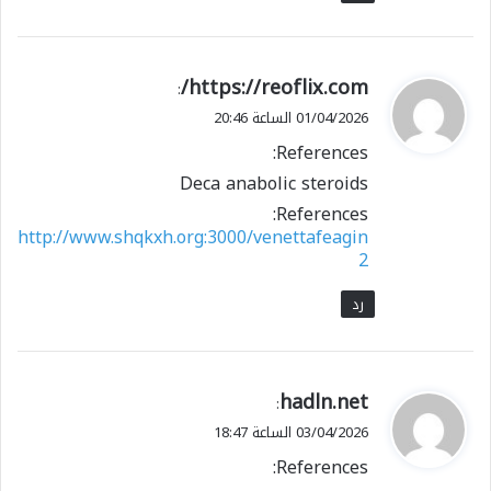
ي
https://reoflix.com/
:
ق
01/04/2026 الساعة 20:46
و
References:
ل
Deca anabolic steroids
References:
http://www.shqkxh.org:3000/venettafeagin
2
رد
ي
hadln.net
:
ق
03/04/2026 الساعة 18:47
و
References:
ل