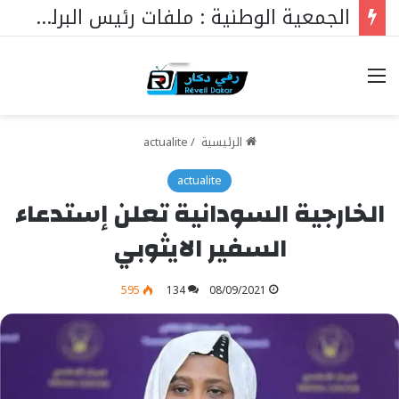
الدكتور مهاتير محمد في عامه الـ101… قائدٌ استثنائي ورمزٌ خالد في مسيرة نهضة ماليزيا.
خيارات
الرئيسية
/
actualite
actualite
الخارجية السودانية تعلن إستدعاء
السفير الايثوبي
595
134
08/09/2021