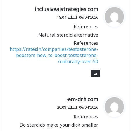
ي
inclusiveaistrategies.com
:
ق
06/04/2026 الساعة 18:04
و
References:
ل
Natural steroid alternative
References:
https://rater.in/companies/testosterone-
boosters-how-to-boost-testosterone-
naturally-over-50/
رد
ي
em-drh.com
:
ق
06/04/2026 الساعة 20:08
و
References:
ل
Do steroids make your dick smaller