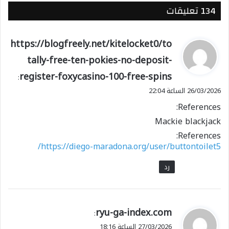
‫134 تعليقات
ي
https://blogfreely.net/kitelocket0/to
ق
tally-free-ten-pokies-no-deposit-
و
register-foxycasino-100-free-spins
ل
:
26/03/2026 الساعة 22:04
References:
Mackie blackjack
References:
https://diego-maradona.org/user/buttontoilet5/
رد
ي
ryu-ga-index.com
:
ق
27/03/2026 الساعة 18:16