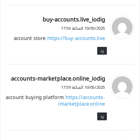
ي
buy-accounts.live_iodig
:
ق
10/05/2025 الساعة 17:56
و
account store
https://buy-accounts.live
ل
رد
ي
accounts-marketplace.online_iodig
:
ق
10/05/2025 الساعة 17:59
و
account buying platform
https://accounts-
ل
marketplace.online/
رد