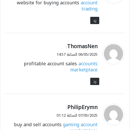
website for buying accounts
account
ل
trading
رد
ي
ThomasNen
:
ق
06/05/2025 الساعة 14:57
و
profitable account sales
accounts
ل
marketplace
رد
ي
PhilipErymn
:
ق
07/05/2025 الساعة 01:12
و
buy and sell accounts
gaming account
ل