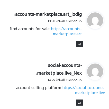
ي
accounts-marketplace.art_iodig
:
ق
10/05/2025 الساعة 13:58
و
find accounts for sale
https://accounts-
ل
marketplace.art
رد
ي
social-accounts-
ق
marketplace.live_Nex
:
و
10/05/2025 الساعة 14:25
ل
account selling platform
https://social-accounts-
marketplace.live
رد