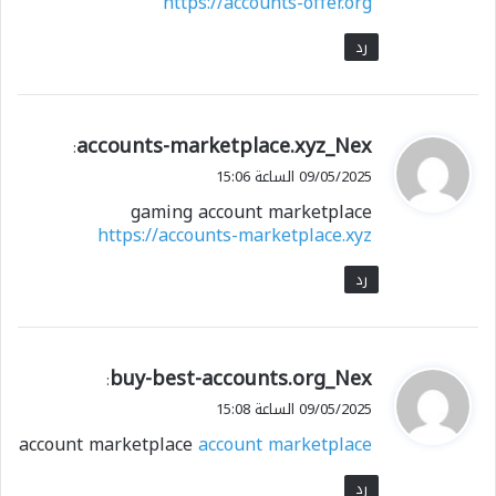
https://accounts-offer.org
رد
ي
accounts-marketplace.xyz_Nex
:
ق
09/05/2025 الساعة 15:06
و
gaming account marketplace
ل
https://accounts-marketplace.xyz
رد
ي
buy-best-accounts.org_Nex
:
ق
09/05/2025 الساعة 15:08
و
account marketplace
account marketplace
ل
رد