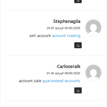
رد
ي
Stephenagila
:
ق
05/05/2025 الساعة 23:47
و
sell account
account trading
ل
رد
ي
Carloseralk
:
ق
06/05/2025 الساعة 01:43
و
account sale
guaranteed accounts
ل
رد