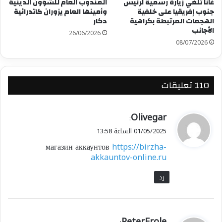
غانا تلغي زيارة رسمية لرئيس
المندوب العام للشؤون الدينية
جنوب إفريقيا على خلفية
وأمينها العام يزوران كاتدرائية
الهجمات المرتبطة بكراهية
دكار
الأجانب
26/06/2026
08/07/2026
‫110 تعليقات
ي
Olivegar
:
ق
01/05/2025 الساعة 13:58
و
магазин аккаунтов
https://birzha-
ل
akkauntov-online.ru
رد
ي
PeterErole