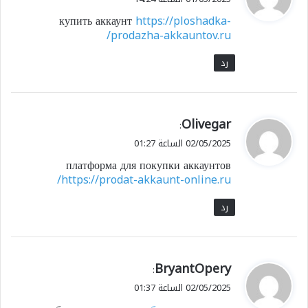
و
купить аккаунт
https://ploshadka-
ل
prodazha-akkauntov.ru/
رد
ي
Olivegar
:
ق
02/05/2025 الساعة 01:27
و
платформа для покупки аккаунтов
ل
https://prodat-akkaunt-online.ru/
رد
ي
BryantOpery
:
ق
02/05/2025 الساعة 01:37
و