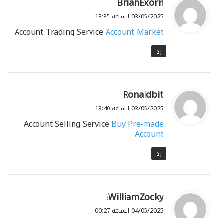
ي
BrianExorn
:
ق
03/05/2025 الساعة 13:35
و
Account Trading Service
Account Market
ل
رد
ي
Ronaldbit
:
ق
03/05/2025 الساعة 13:40
و
Account Selling Service
Buy Pre-made
ل
Account
رد
ي
WilliamZocky
:
ق
04/05/2025 الساعة 00:27
و