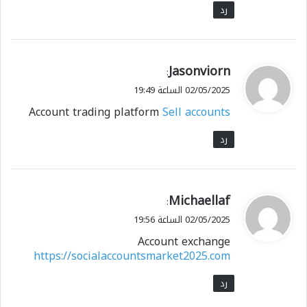
رد
ي
Jasonviorn
:
ق
02/05/2025 الساعة 19:49
و
Account trading platform
Sell accounts
ل
رد
ي
Michaellaf
:
ق
02/05/2025 الساعة 19:56
و
Account exchange
ل
https://socialaccountsmarket2025.com
رد