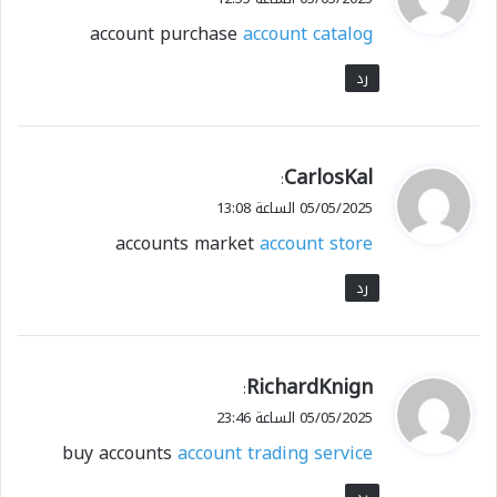
و
account purchase
account catalog
ل
رد
ي
CarlosKal
:
ق
05/05/2025 الساعة 13:08
و
accounts market
account store
ل
رد
ي
RichardKnign
:
ق
05/05/2025 الساعة 23:46
و
buy accounts
account trading service
ل