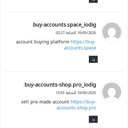
ي
buy-accounts.space_iodig
:
ق
10/05/2025 الساعة 02:27
و
account buying platform
https://buy-
ل
accounts.space
رد
ي
buy-accounts-shop.pro_iodig
:
ق
10/05/2025 الساعة 13:55
و
sell pre-made account
https://buy-
ل
accounts-shop.pro
رد