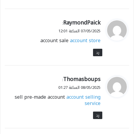
ي
RaymondPaick
:
ق
07/05/2025 الساعة 12:01
و
account sale
account store
ل
رد
ي
Thomasboups
:
ق
08/05/2025 الساعة 01:27
و
sell pre-made account
account selling
ل
service
رد