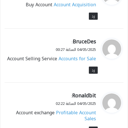
Buy Account
Account Acquisition
ل
رد
ي
BruceDes
:
ق
04/05/2025 الساعة 00:27
و
Account Selling Service
Accounts for Sale
ل
رد
ي
Ronaldbit
:
ق
04/05/2025 الساعة 02:22
و
Account exchange
Profitable Account
ل
Sales