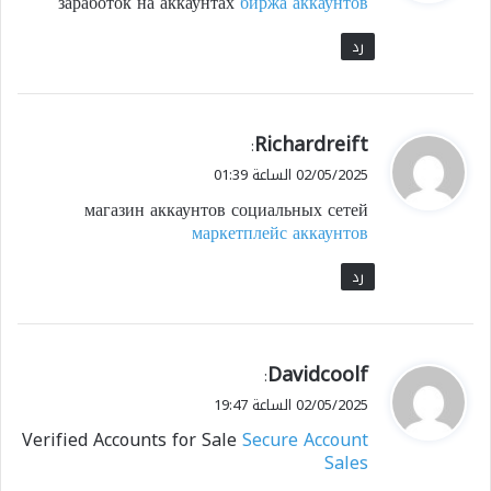
заработок на аккаунтах
биржа аккаунтов
ل
رد
ي
Richardreift
:
ق
02/05/2025 الساعة 01:39
و
магазин аккаунтов социальных сетей
ل
маркетплейс аккаунтов
رد
ي
Davidcoolf
:
ق
02/05/2025 الساعة 19:47
و
Verified Accounts for Sale
Secure Account
ل
Sales