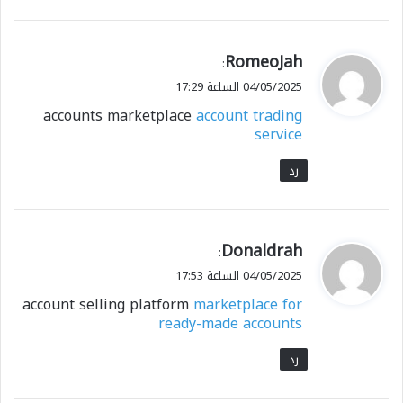
ي
RomeoJah
:
ق
04/05/2025 الساعة 17:29
و
accounts marketplace
account trading
ل
service
رد
ي
Donaldrah
:
ق
04/05/2025 الساعة 17:53
و
account selling platform
marketplace for
ل
ready-made accounts
رد