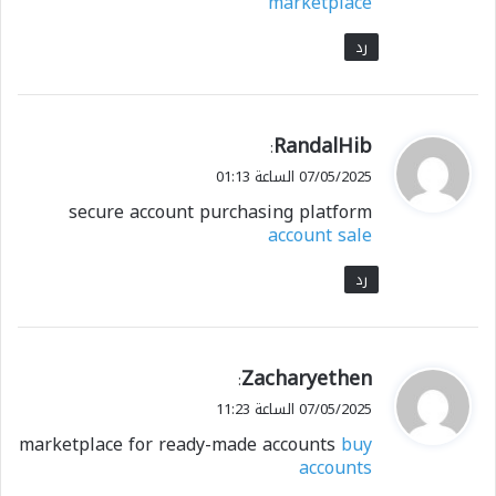
marketplace
رد
ي
RandalHib
:
ق
07/05/2025 الساعة 01:13
و
secure account purchasing platform
ل
account sale
رد
ي
Zacharyethen
:
ق
07/05/2025 الساعة 11:23
و
marketplace for ready-made accounts
buy
ل
accounts