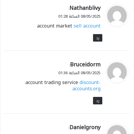
ي
Nathanblivy
:
ق
08/05/2025 الساعة 01:28
و
account market
sell account
ل
رد
ي
Bruceidorm
:
ق
08/05/2025 الساعة 01:36
و
account trading service
discount-
ل
accounts.org
رد
ي
Danielgrony
:
ق