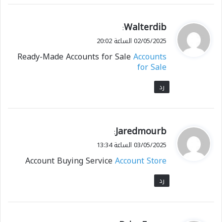
ي
Walterdib
:
ق
02/05/2025 الساعة 20:02
و
Ready-Made Accounts for Sale
Accounts
ل
for Sale
رد
ي
Jaredmourb
:
ق
03/05/2025 الساعة 13:34
و
Account Buying Service
Account Store
ل
رد