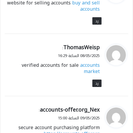
website for selling accounts
buy and sell
ل
accounts
رد
ي
ThomasWeisp
:
ق
08/05/2025 الساعة 16:29
و
verified accounts for sale
accounts
ل
market
رد
ي
accounts-offer.org_Nex
:
ق
09/05/2025 الساعة 15:00
و
secure account purchasing platform
ل