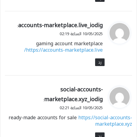
ي
accounts-marketplace.live_iodig
:
ق
10/05/2025 الساعة 02:19
و
gaming account marketplace
ل
https://accounts-marketplace.live/
رد
ي
social-accounts-
ق
marketplace.xyz_iodig
:
و
10/05/2025 الساعة 02:21
ل
ready-made accounts for sale
https://social-accounts-
marketplace.xyz
رد