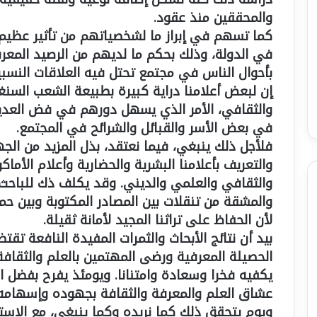
والمحققين منذ عقود.
كما تسهم في إبراز ما لشخصياتهم من تأثير عظيم 
في الدولة، وذلك بحكم ما لديهم من الرصيد المعر
بأحوال الناس في مجتمع تحتل فيه العلاقات النسبية
إن لبعض أعلامنا دراية كبيرة بطبيعة الشعب الس
والثقافي، الأمر الذي يسهل دورهم في فض العديد
في بعض الأسر والقبائل والشرائح في المجتمع.
فلأجل ذلك ينبغي، فيما نعتقد، بذل المزيد من الج
والتعريف بأعلامنا البشرية والحضارية وأعلام الأماكن 
والثقافي والعلمي والديني. وقد يكلف ذك للباحث
والمشقة من تنقلات بين المصادر المكتوبة وبين حم
لأن الحفاظ على تراثنا المجيد لأمانة ثقيلة.
بيد أن نتائج الأبحاث والثمرات المفيدة النافعة تق
الحصيلة المعرفية ورضى المهتمين بالعلم والثقاف
يكفيه فخرا وسعادة وامتنانا. ويومئذ يفرح بفضل ا
عشاق العلم والمعرفة والثقافة بجهوده وإسهامه
ويوم يتحقق ذلك كما نريده وكما ينبغي، مع الاستع