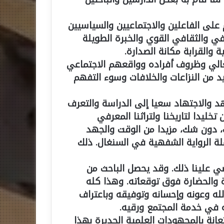
على الفاعلين والاجتماعيين والسياسيين
في والثقافي القوي والخبرة الطويلة
 والقرابة مكانة الصدارة.
نغالي وظروف أفراده وواقعهم الاجتماعي
 من النزاعات والخلافات وسوء التفهم
هد والاجتهاد سعيا إلى الدراسة والتعرف
تخليدا لتاريخنا ولتراثنا المعرفي
، دون شك، مزيدا من الوقت والجهد
لة الرواية الشفهية في السنغال. ذلك
تضي علينا ذلك. وقد يحصل الباحث من
ة والحضارة فوق توقعاته. وهذا كله
لله وعونه وإحسانه وتوفيقه وباعتراف
 في خدمة المجتمع ورقيه.
انة بالمجهودات العلمية الجديرة بهذا