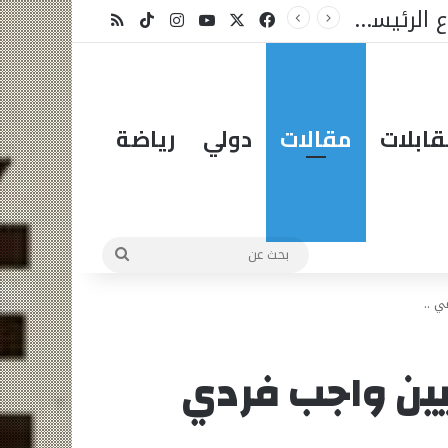
لمبادرة؟
X
فيسبوك
يوتيوب
انستقرام
‫TikTok
ملخص الموقع RSS
ابلات
مقالات
دولي
رياضة
بحث
عن
ي ..
نيين واجب فردي