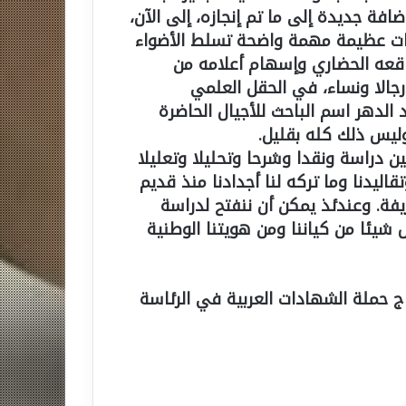
افة جديدة إلى ما تم إنجازه، إلى الآن،
مات عظيمة مهمة واضحة تسلط الأضواء
قعه الحضاري وإسهام أعلامه من
رجالا ونساء، في الحقل العلمي
الدهر اسم الباحث للأجيال الحاضرة
وليس ذلك كله بقليل.
ين دراسة ونقدا وشرحا وتحليلا وتعليلا
تقاليدنا وما تركه لنا أجدادنا منذ قديم
ريفة. وعندئذ يمكن أن ننفتح لدراسة
 شيئا من كياننا ومن هويتنا الوطنية
ج حملة الشهادات العربية في الرئاسة