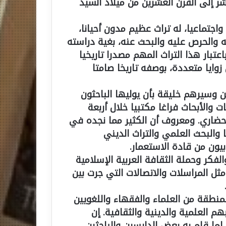
شر إلى القرن العشرين من ميلاد السيد
اجتماعيا، له تراث عظيم مدون أحيانا،
ه والحرص عليه والبحث عنه، بغية دراسته
تبار هذا التراث المهم مصدرا تاريخيا
زوايا متعددة، بوصفه تاريخا صامتا
ين وسيرهم خليقة بأن يوليها الباحثون
 والأبحاث فراغا مكتبيا خلال أربعة
لحضاري. ومعروف أن الكثير مما نجده في
ا والبحث العلمي والتراث الديني
يون من قادة الاستعمار.
الفكر وحملة الثقافة العربية الإسلامية
ثل المراسلات والاتصالات التي جرت بين
لمنطقة من العلماء والفقهاء واللغويين
هم العلمية والدينية والثقافية. إن
ما قام به بعض الدارسين والباحثين