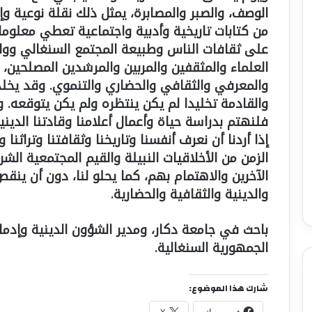
الوصف، والصبر والمصابرة، يمثل ذلك نقلة نوعية وإض
من كتابات تاريخية وأدبية واجتماعية تعطي معلو
على ثقافات الناس وطبيعة المجتمع السنغالي ووا
العلماء والمثقفين والمربين والمرشدين المصلحين، 
والمعرفي والثقافي والحضاري والتنموي. وقد يخلد 
والقادمة تخليدا لم يكن ينتظره ولم يكن يتوقعه. 
فلنهتم بدراسة حياة وأعمال أعلامنا وقادتنا الديني
إذا أردنا أن نعرف أنفسنا وتاريخنا وثقافتنا وتراثنا و
الزمن من الأخلاقيات النبيلة والقيم المجتمعية الش
الآخرين والاهتمام بهم، كما يحلو لنا، دون أن ينقص
والدينية والثقافية والحضارية.
باحث في جامعة دكار، ومدير الشؤون الدينية وإدما
الجمهورية السنغالية.
شارك هذا الموضوع: