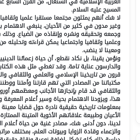
العربية الإسلامية في السنغال، من القرن السابع ع
المسيح عليه السلام.
لا شك أنهم يمثلون مجتمعا مستقرا علميا وثقافيا و
وغير مدون في كثير من الأحيان، ينبغي الاهتمام ب
وجمعه وتحقيقه ونشره وإنقاذه من الضياع. وذلك باع
وعلميا وثقافيا واجتماعيا يمكن قراءته وتحليله من 
ومعينا لا ينضب.
ونؤمن يقينا، بل نكاد نقطع، أن حياة زعمائنا الديني
والدارسون عناية تامة. وقد تغطي مثل هذه الكتابات
قرون من تاريخينا الإسلامي والعلمي والثقافي وا
مكتباتنا من المصادر التي تهم قارتنا وأمتنا ووطنن
والثقافي قد قام بإنجازها الأجانب ومعظمهم أوروب
هذا، ويزودنا الاهتمام بحياة وسير أعلام المعرفة و
بمعلومات تاريخية حقيقية نادرة حول قضايا معينة م
الأعيان وطبيعة علاقاتهم الأخوية المتينة الممتازة.
لدينا، دون أدنى شك، مصادر غنية من حياة أعلام ا
والزعماء وقادة الزوايا وبيوتات العلم، بمختلف مراتب
دراسة ذلك كله تشكل إضافة نوعية ونقلة حقيقية ل