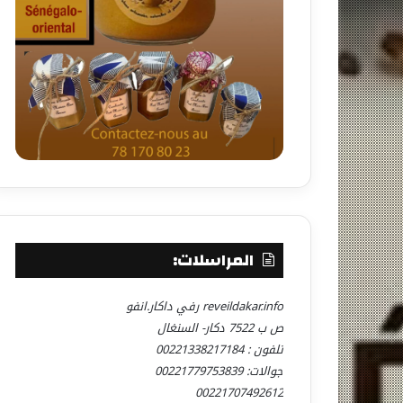
المراسلات:
reveildakar.info رفي داكار.انفو
ص ب 7522 دكار- السنغال
تلفون : 00221338217184
جوالات: 00221779753839
00221707492612