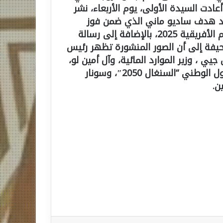
عادت السيدة الأولى، يوم الأربعاء، نشر
د هدف ساديو ماني الذي ضمن فوز
السنغال 1-0 على مصر في نصف نهائي كأس الأمم الأفريقية 2025، بالإضافة إلى رسالة
حيفة إلى أن الصور المنشورة تظهر رئيس
ي ، وزير الموارد المائية، وآل أمين لو،
الوزير المسؤول عن رصد وتوجيه وتقييم أجندة التحول الوطني “السنغال 2050″، وسونار
ن.