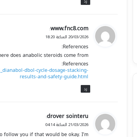
رد
ي
www.fnc8.com
:
ق
20/03/2026 الساعة 18:20
و
References:
ل
ere does anabolic steroids come from
References:
_dianabol-dbol-cycle-dosage-stacking-
results-and-safety-guide.html
رد
ي
drover sointeru
:
ق
21/03/2026 الساعة 04:14
و
to follow you if that would be okay. I’m
ل