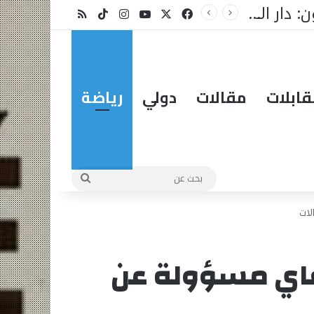
X
فيسبوك
يوتيوب
انستقرام
‫TikTok
ملخص الموقع RSS
ابلات
مقالات
دولي
رياضة
بحث
عن
لات
 فاي مسؤولة عن