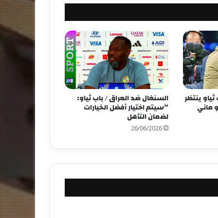
م 2026: باب ثياو ينتظر
السنغال ضد العراق / باب ثياو:
و ماني
“سيتم اختيار أفضل الخيارات
لضمان التأهل
26/06/2026