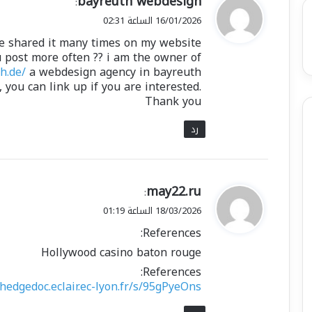
bayreuth webdesign
:
ق
16/01/2026 الساعة 02:31
و
have shared it many times on my website
ل
u post more often ?? i am the owner of
h.de/
a webdesign agency in bayreuth
ou can link up if you are interested.
Thank you
رد
ي
may22.ru
:
ق
18/03/2026 الساعة 01:19
و
References:
ل
Hollywood casino baton rouge
References:
hedgedoc.eclair.ec-lyon.fr/s/95gPyeOns