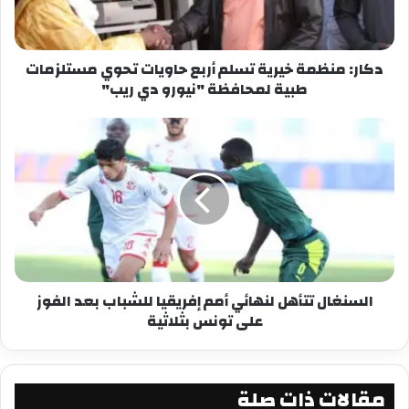
معجب بهذه:
دكار: منظمة خيرية تسلم أربع حاويات تحوي مستلزمات
طبية لمحافظة "نيورو دي ريب"
السنغال تتأهل لنهائي أمم إفريقيا للشباب بعد الفوز
على تونس بثلاثية
مقالات ذات صلة