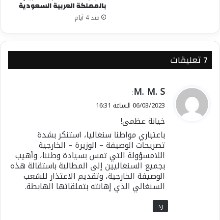
بالمملكة العربية السعودية
منذ 4 أيام
‫7 تعليقات
ي
M. M. S
:
ق
06/03/2023 الساعة 16:31
و
خيانة عظمى!
ل
باعتباري مواطنا سنغاليا، استنكر بشدة
تصريحات الوصيفة – الوزيرة – الخارجية
اللامسؤولة التي تمس بسيادة وطننا، وأهيب
بجميع السنغاليين إلى المطالبة باستقالة هذه
الوصيفة الخارجية، وتقديم الاعتذار للشعب
السنغالي الذي إهانته بتملقاتها الهابطة.
رد