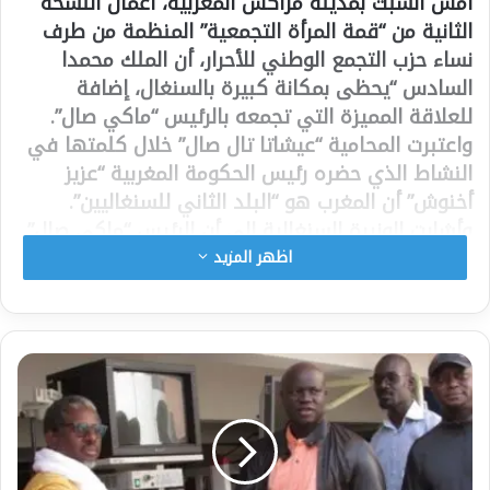
أمس السبت بمدينة مراكش المغربية، أعمال النسخة
الثانية من “قمة المرأة التجمعية” المنظمة من طرف
نساء حزب التجمع الوطني للأحرار، أن الملك محمدا
السادس “يحظى بمكانة كبيرة بالسنغال، إضافة
للعلاقة المميزة التي تجمعه بالرئيس “ماكي صال”.
واعتبرت المحامية “عيشاتا تال صال” خلال كلمتها في
النشاط الذي حضره رئيس الحكومة المغربية “عزيز
أخنوش” أن المغرب هو “البلد الثاني للسنغاليين”.
وأشارت الوزيرة السنغالية إلى أن الرئيس “ماكي صال”
“يؤمن بالمرأة ويدعمها”، مشيرة إلى أنها أول امرأة
اظهر المزيد
تتولى منصب وزيرة للخارجية في السنغال.
وأكدت “تال صال” على ضرورة الدفاع عن حقوق المرأة،
والابتعاد عن الصور النمطية والأحكام الجاهزة،
مستحضرة ريادة عدد من النساء في التاريخ الإسلامي.
شارك هذا الموضوع:
فيس بوك
X