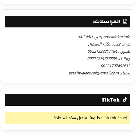
المراسلات:
reveildakar.info رفي داكار.انفو
ص ب 7522 دكار- السنغال
تلفون : 00221338217184
جوالات: 00221779753839
00221707492612
إيميل: assahwalereveil@gmail.com
TikTok
إضافة TikTok مطلوبة لتفعيل هذه المنطقة.