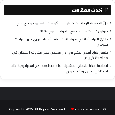
أحدث المقالات
حلّ الجمعية الوطنية: عثمان سونكو يحذر باسيرو جوماي فاي
تيواون : المؤتمر الصحفي للمولد النبوي 2026
«لديّ التزام أخلاقي بمواصلة دعمه»: أميناتا توري تبرر التزامها
بجوماي
ظهور شق أرضي ضخم في دار معطي يثير مخاوف السكان في
مقاطعة كيبيمير
اتفاقية مكة للدفاع المشترك: نواة منظومة ردع استراتيجية ذات
امتداد إقليمي وتأثير دولي
clic services web
© Copyright 2026, All Rights Reserved |