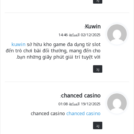
ي
Kuwin
:
ق
02/12/2025 الساعة 14:46
و
kuwin
sở hữu kho game đa dạng từ slot
ل
đến trò chơi bài đổi thưởng, mang đến cho
bạn những giây phút giải trí tuyệt vời.
رد
ي
chanced casino
:
ق
19/12/2025 الساعة 01:08
و
chanced casino
chanced casino
ل
رد