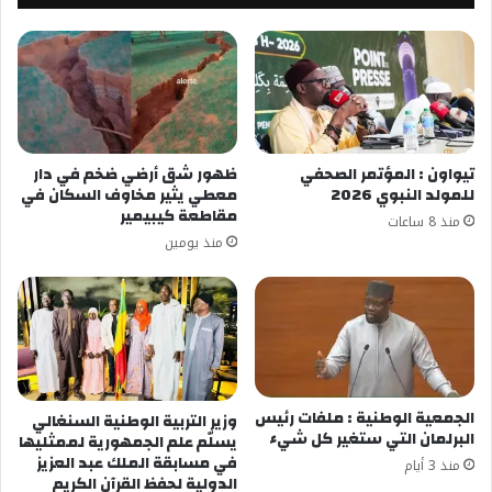
تيواون : المؤتمر الصحفي
ظهور شق أرضي ضخم في دار
للمولد النبوي 2026
معطي يثير مخاوف السكان في
مقاطعة كيبيمير
منذ 8 ساعات
منذ يومين
الجمعية الوطنية : ملفات رئيس
وزير التربية الوطنية السنغالي
البرلمان التي ستغير كل شيء
يسلّم علم الجمهورية لممثليها
في مسابقة الملك عبد العزيز
منذ 3 أيام
الدولية لحفظ القرآن الكريم