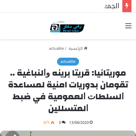
الجمعية الوطنية : ملفات رئيس البرلمان التي ستغير كل شيء
خيارات
الرئيسية
/
actualite
actualite
موريتانيا: ﻗﺮﻳﺘﺎ ﺑﺮﻳﻨﻪ ﻭﺍﻟﻨﺒﺎﻏﻴﺔ ..
تقومان بدوريات امنية لمساعدة
ﺍﻟﺴﻠﻄﺎﺕ ﺍﻟﻌﻤﻮﻣﻴﺔ ﻓﻲ ﺿﺒﻂ
ﺍﻟﻤﺘﺴﻠﻠﻴﻦ
671
0
13/06/2020