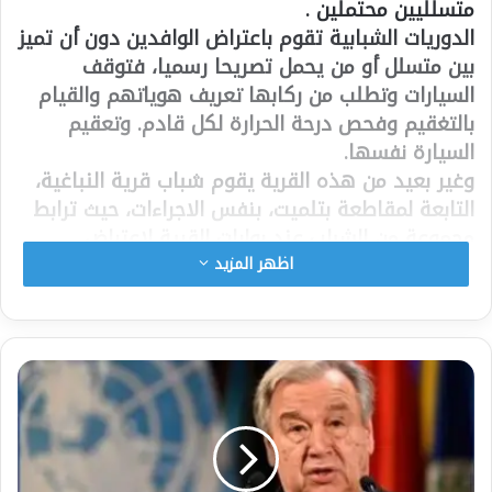
ﻣﺘﺴﻠﻠﻴﻴﻦ ﻣﺤﺘﻤﻠﻴﻦ .
ﺍﻟﺪﻭﺭﻳﺎﺕ ﺍﻟﺸﺒﺎﺑﻴﺔ ﺗﻘﻮﻡ ﺑﺎﻋﺘﺮﺍﺽ ﺍﻟﻮﺍﻓﺪﻳﻦ ﺩﻭﻥ ﺃﻥ ﺗﻤﻴﺰ
ﺑﻴﻦ ﻣﺘﺴﻠﻞ ﺃﻭ ﻣﻦ ﻳﺤﻤﻞ ﺗﺼﺮﻳﺤﺎ ﺭﺳﻤﻴﺎ، فتوقف
السيارات وتطلب من ركابها تعريف هوياتهم والقيام
بالتغقيم وفحص درحة الحرارة لكل قادم. وتعقيم
السيارة نفسها.
وغير بعيد من هذه القرية يقوم شباب ﻗﺮﻳﺔ ﺍﻟﻨﺒﺎﻏﻴﺔ،
ﺍﻟﺘﺎﺑﻌﺔ ﻟﻤﻘﺎﻃﻌﺔ ﺑﺘﻠﻤﻴﺖ، بنفس الاجراءات، ﺣﻴﺚ ﺗﺮﺍﺑﻂ
ﻣﺠﻤﻮﻋﺔ ﻣﻦ ﺍﻟﺸﺒاﺐ ﻋﻨﺪ ﺑﻮﺍﺑﺎﺕ ﺍﻟﻘﺮﻳﺔ ﻻﻋﺘﺮﺍﺽ
ﺍﻟﺴﻴﺎﺭﺍﺕ ﻭﺍﻷﺷﺨﺎﺹ ﺍﻟﻘﺎﺩﻣﻴﻦ ﻣﻦ ﺍﻟﻘﺮﻯ ﺍﻟﻤﺠﺎﻭﺭﺓ ﺃﻭ
اظهر المزيد
ﺍﻟﻤﺘﺴﻠﻠﻴﻦ ﻣﻦ ﺍﻟﻌﺎﺻﻤﺔ ﻧﻮﺍﻛﺸﻮﻁ .
ﻭﻗﺪ ﺍﺗﺨﺬﺕ ﺍﻟﻘﺮﻳﺘﺎﻥ ﻫﺬﺍ ﺍﻟﻘﺮﺍﺭ تزامنا مع ﺗﺼﺎﻋﺪ ﻭﺗﻴﺮﺓ
ﺃﻋﺪﺍﺩ ﺍﻟﺤﺎﻻﺕ ﺍﻟﻤﺆﻛﺪﺓ ﻣﻦ ﺍﻹﺻﺎﺑﺔ ﺑﺎﻟﻔﻴﺮﻭﺱ .
ﻳﻘﻮﻝ ﻣﺤﻤﺪ، ﺃﺣﺪ ﺣﺮﺍﺱ ﻗﺮﻳﺔ ﺍﻟﻨﺒﺎﻏﻴﺔ ﻓﻲ ﺗﺼﺮﻳﺢ ﺧﺎﺹ
ﻟﻮﻛﺎﻟﺔ ﺍﻟﻮﺋﺎﻡ ﺍﻟﻮﻃﻨﻲ ﻟﻸﻧﺒﺎﺀ، ﺇﻥ ﻗﺮﺍﺭ ﻣﻨﻊ ﺩﺧﻮﻝ ﺍﻟﻘﺮﻳﺔ
ﺳﻴﺸﻤﻞ ﺟﻤﻴﻊ ﺍﻟﻮﺍﻓﺪﻳﻦ ﺑﺪﻭﻥ ﺍﺳﺘﺜﻨﺎﺀ، ﻭﺃﺿﺎﻑ : ﻧﺤﻦ
ﺍﻵﻥ ﻧﻌﻴﺶ،ﻭﺿﻌﻴﺔ ﺗﺸﺒﻪ ” ﻳﻮﻡ ﻳﻔﺮ ﺍﻟﻤﺮﺀ ﻣﻦ ﺃﺧﻴﻪ ” ،