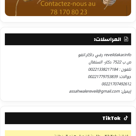
المراسلات:
reveildakar.info رفي داكار.انفو
ص ب 7522 دكار- السنغال
تلفون : 00221338217184
جوالات: 00221779753839
00221707492612
إيميل: assahwalereveil@gmail.com
TikTok