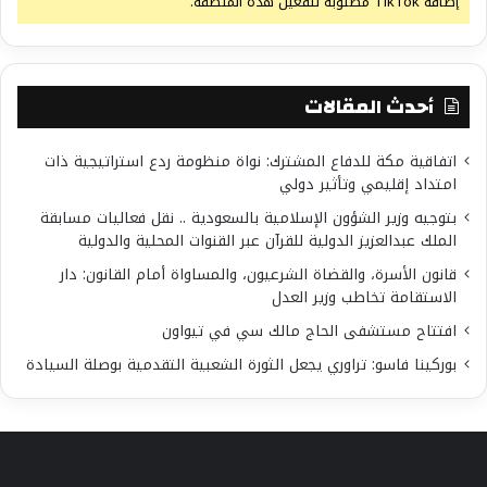
إضافة TikTok مطلوبة لتفعيل هذه المنطقة.
أحدث المقالات
اتفاقية مكة للدفاع المشترك: نواة منظومة ردع استراتيجية ذات
امتداد إقليمي وتأثير دولي
بتوجيه وزير الشؤون الإسلامية بالسعودية .. نقل فعاليات مسابقة
الملك عبدالعزيز الدولية للقرآن عبر القنوات المحلية والدولية
قانون الأسرة، والقضاة الشرعيون، والمساواة أمام القانون: دار
الاستقامة تخاطب وزير العدل
افتتاح مستشفى الحاج مالك سي في تيواون
بوركينا فاسو: تراوري يجعل الثورة الشعبية التقدمية بوصلة السيادة