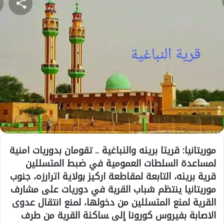
موريتانيا: ﻗﺮﻳﺘﺎ ﺑﺮﻳﻨﻪ ﻭﺍﻟﻨﺒﺎﻏﻴﺔ .. تقومان بدوريات امنية
لمساعدة ﺍﻟﺴﻠﻄﺎﺕ ﺍﻟﻌﻤﻮﻣﻴﺔ ﻓﻲ ﺿﺒﻂ ﺍﻟﻤﺘﺴﻠﻠﻴﻦ
ﻗﺮﻳﺔ ﺑﺮﻳﻨﻪ، التابعة لمقاطعة ﺍﺭﻛﻴﺰ ﺑﻮﻻﻳﺔ ﺍﺗﺮﺍﺭﺯﻩ، جنوب
موريتانيا ينتظم شباب القرية ﻓﻲ ﺩﻭﺭﻳﺎﺕ ﻋﻠﻰ ﻣﺸﺎﺭﻑ
ﺍﻟﻘﺮﻳﺔ ﻟﻤﻨﻊ ﺍﻟﻤﺘﺴﻠﻠﻴﻦ ﻣﻦ ﺩﺧﻮﻟﻬﺎ، لمنع انتقال عدوى
ﺍﻻﺻﺎﺑﺔ ﺑﻔﻴﺮﻭﺱ ﻛﻮﺭﻭﻧﺎ إلى ﺴﺎﻛﻨﺔ القرية ﻣﻦ ﻃﺮﻑ