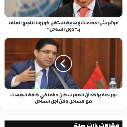
حسب تعبيره
شارك هذا الموضوع:
غوتيريش: جماعات إرهابية تستغل كورونا لتأجيج العنف
فيس بوك
X
بـ"دول الساحل"
معجب بهذه:
بوريطة يؤكد أن المغرب كان دائما في كافة الجبهات
مع الساحل ومن أجل الساحل
مقالات ذات صلة