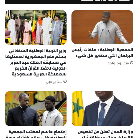
الجمعية الوطنية : ملفات رئيس
وزير التربية الوطنية السنغالي
البرلمان التي ستغير كل شيء
يسلّم علم الجمهورية لممثليها
في مسابقة الملك عبد العزيز
منذ يوم واحد
الدولية لحفظ القرآن الكريم
بالمملكة العربية السعودية
منذ يومين
وزارة العدل تعلن عن تخصيص
إجتماع حاسم لمكتب الجمعية
25 مليار فرنك سيفا لإنشاء
الوطنية:هل يمهد لافتتاح دورة