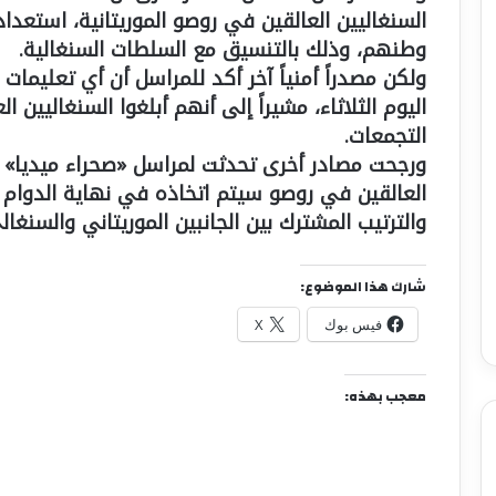
السنغاليين العالقين في روصو الموريتانية، استعدادا
وطنهم، وذلك بالتنسيق مع السلطات السنغالية.
ولكن مصدراً أمنياً آخر أكد للمراسل أن أي تعليم
اليوم الثلاثاء، مشيراً إلى أنهم أبلغوا السنغاليين ا
التجمعات.
ورجحت مصادر أخرى تحدثت لمراسل «صحراء ميديا» في
العالقين في روصو سيتم اتخاذه في نهاية الدوام
والترتيب المشترك بين الجانبين الموريتاني والسنغال
شارك هذا الموضوع:
فيس بوك
X
معجب بهذه: