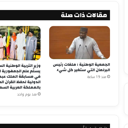
مقالات ذات صلة
الجمعية الوطنية : ملفات رئيس
وزير التربية الوطنية ا
البرلمان التي ستغير كل شيء
يسلّم علم الجمهورية 
في مسابقة الملك عبد ا
منذ 19 ساعة
الدولية لحفظ القرآن ال
بالمملكة العربية الس
منذ يوم واحد