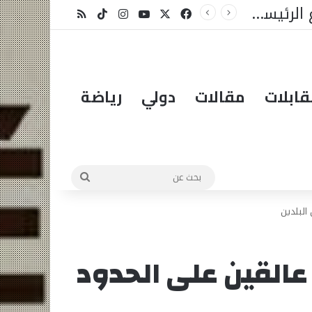
لمبادرة؟
X
فيسبوك
يوتيوب
انستقرام
‫TikTok
ملخص الموقع RSS
ابلات
مقالات
دولي
رياضة
بحث
عن
 البلدين
عالقين على الحدود