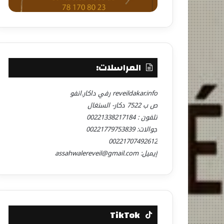
المراسلات:
reveildakar.info رفي داكار.انفو
ص ب 7522 دكار- السنغال
تلفون : 00221338217184
جوالات: 00221779753839
00221707492612
إيميل: assahwalereveil@gmail.com
TikTok