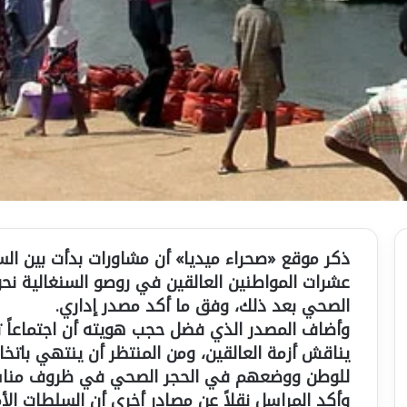
ذكر موقع «صحراء ميديا» أن مشاورات بدأت بين السل
عشرات المواطنين العالقين في روصو السنغالية نحو
الصحي بعد ذلك، وفق ما أكد مصدر إداري.
وأضاف المصدر الذي فضل حجب هويته أن اجتماعاً تعق
يناقش أزمة العالقين، ومن المنتظر أن ينتهي باتخا
للوطن ووضعهم في الحجر الصحي في ظروف مناسبة
وأكد المراسل نقلاً عن مصادر أخرى أن السلطات الأ