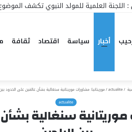
ط ينتظر من يقود المستقبل… هل تكون إيطاليا صاحبة ا
حيب
أخبار
سياسة
اقتصاد
ثقافة
مق
سية
/
actualite
/
موريتانيا: مشاورات موريتانية سنغالية بشأن عالقين على الحدود بين
actualite
 موريتانية سنغالية بشأن 