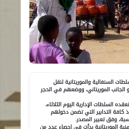
طات السنغالية والموريتانية لنقل
 الجانب الموريتاني، ووضعهم في الحجر
ده السلطات الإدارية اليوم الثلاثاء،
ذ كافة التدابير التي تضمن دخولهم
، وفق تعبير المصدر.
منية الموريتانية بدأت في إحصاء عدد من