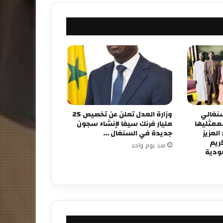
لسنغالي
وزارة العدل تعلن عن تخصيص 25
لممثليها
مليار فرنك سيفا لإنشاء سجون
لعزيز
جديدة في السنغال …
كريم
منذ يوم واحد
عودية