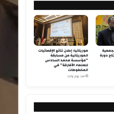
لجمعية
موريتانيا: إعلان نتائج الإقصائيات
اح دورة
الموريتانية من مسابقة
“مؤسسة محمد السادس
للعلماء الأفارقة” في
المخطوطات
منذ يوم واحد