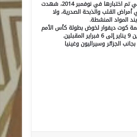
وأشار خطاب لجنة الانضباط إلى أن عينة الحارس التي تم اختبارها في نوفمبر 2014، شهدت
 أمراض القلب والذبحة الصدرية، ولا
ند المواد المنشطة.
ئمة كوت ديفوار لخوض بطولة كأس الأمم
لين.
نب الجزائر وسيراليون وغينيا