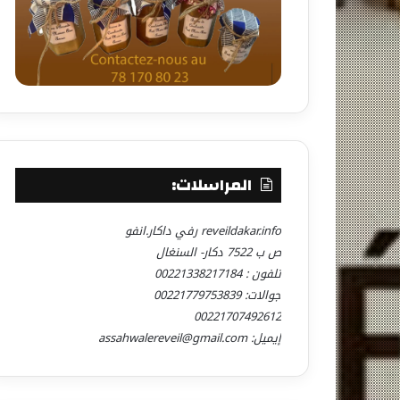
المراسلات:
reveildakar.info رفي داكار.انفو
ص ب 7522 دكار- السنغال
تلفون : 00221338217184
جوالات: 00221779753839
00221707492612
إيميل: assahwalereveil@gmail.com