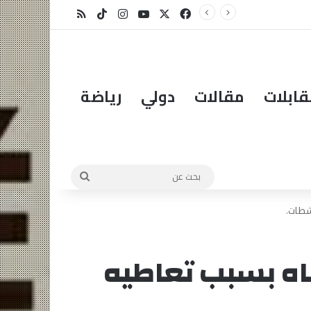
موريتانيا: إعلان نتائج الإقصائيات الموريتانية من مسابقة “مؤسسة محمد السادس للعلماء الأفارقة” في المخطوطات
X
فيسبوك
يوتيوب
انستقرام
‫TikTok
ملخص الموقع RSS
ابلات
مقالات
دولي
رياضة
بحث
عن
شطات.
اه بسبب تعاطيه