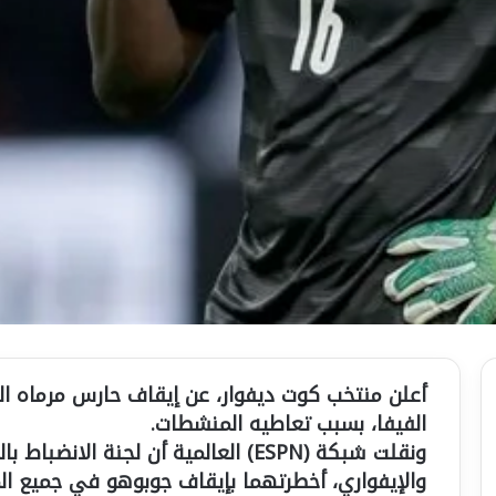
أعلن منتخب كوت ديفوار، عن إيقاف حارس مرماه ا
الفيفا، بسبب تعاطيه المنشطات.
ونقلت شبكة (ESPN) العالمية أن لجنة ال
والإيفواري، أخطرتهما بإيقاف جوبوهو في جميع الم