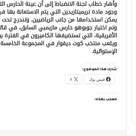
وجود مادة تريميتازيدين التي يتم الاستعانة بها في
يمكن استخدامها من جانب الرياضيين، وتندرج تحت ب
وتم اختيار جوبوهو حارس مازيمبي السابق، في قا
الأفريقية، التي تستضيفها الكاميرون في الفترة بين 9 يناير إلى 6 فبراير المقب
ويلعب منتخب كوت ديفوار في المجموعة الخامسة بجا
الإستوائية.
شارك هذا الموضوع:
فيس بوك
X
معجب بهذه: