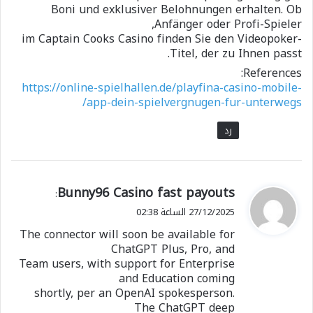
Boni und exklusiver Belohnungen erhalten. Ob
Anfänger oder Profi-Spieler,
im Captain Cooks Casino finden Sie den Videopoker-
Titel, der zu Ihnen passt.
References:
https://online-spielhallen.de/playfina-casino-mobile-
app-dein-spielvergnugen-fur-unterwegs/
رد
ي
Bunny96 Casino fast payouts
:
ق
27/12/2025 الساعة 02:38
و
The connector will soon be available for
ل
ChatGPT Plus, Pro, and
Team users, with support for Enterprise
and Education coming
shortly, per an OpenAI spokesperson.
The ChatGPT deep