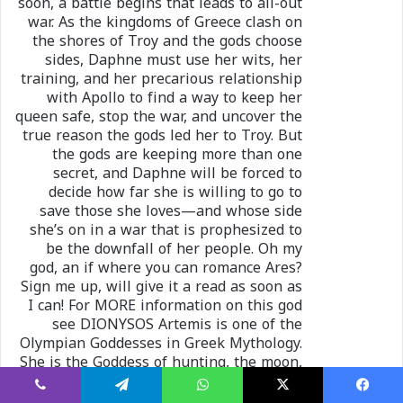
soon, a battle begins that leads to all-out
war. As the kingdoms of Greece clash on
the shores of Troy and the gods choose
sides, Daphne must use her wits, her
training, and her precarious relationship
with Apollo to find a way to keep her
queen safe, stop the war, and uncover the
true reason the gods led her to Troy. But
the gods are keeping more than one
secret, and Daphne will be forced to
decide how far she is willing to go to
save those she loves—and whose side
she’s on in a war that is prophesized to
be the downfall of her people. Oh my
god, an if where you can romance Ares?
Sign me up, will give it a read as soon as
I can! For MORE information on this god
see DIONYSOS Artemis is one of the
Olympian Goddesses in Greek Mythology.
She is the Goddess of hunting, the moon,
nature, childbirth, chastity, and animals
and has a very significant place in the
يسبوك
X
واتساب
تيلقرام
ڤايبر