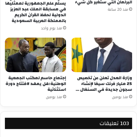
البرلمان التي ستغير كل شيء
يسلّم علم الجمهورية لممثليها
في مسابقة الملك عبد العزيز
منذ 20 ساعة
الدولية لحفظ القرآن الكريم
بالمملكة العربية السعودية
منذ يوم واحد
وزارة العدل تعلن عن تخصيص
إجتماع حاسم لمكتب الجمعية
25 مليار فرنك سيفا لإنشاء
الوطنية:هل يمهد لافتتاح دورة
سجون جديدة في السنغال …
استثنائية
منذ يومين
منذ يومين
‫103 تعليقات