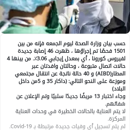
حسب بيان وزارة الصحة ليوم الجمعه فإنه من بين
1501 فحصًا تم إجراؤها ، ظهرت 46 إصابة جديدة
لفيروس كورونا ، أي بمعدل إيجابي 3.06٪. من بينها 4
حالات اتصال متبوعة ، وحالتان وافدتان عبر
المطار(AIBD) و 40 حالة ناتجة عن انتقال مجتمعي
وموزعة على النحو التالي: (داكار 35 و 5من داخل
البلاد)
وجاء اختبار 13 مريضًا جديدًا سلبيًا وتم الإعلان عن
شفائهم.
لا يتم العناية بالحالات الخطيرة في وحدات العناية
المركزة.
لم يتم تسجيل أي وفيات جديدة مرتبطة بـ Covid-19.