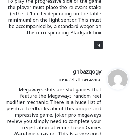
To play the progressive side of the game
the player must place the relevant stake
(either £1 or £5 depending on the table
minimum) on the light sensor. This must
be accompanied by a standard wager on
the corresponding Blackjack box.
رد
ي
ghbazqogy
:
ق
14/04/2026 الساعة 03:36
و
Megaways slots are slot games that
ل
feature the Megaways random reel
modifier mechanic. There is a huge list of
positive feedbacks about this unique and
impressive game, joker pro megaways
review you simply need to complete your
registration at your chosen Games
Warehouse casino. This is a very good