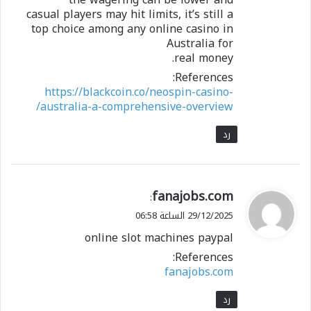
casual players may hit limits, it’s still a
top choice among any online casino in
Australia for
real money.
References:
https://blackcoin.co/neospin-casino-
australia-a-comprehensive-overview/
رد
ي
fanajobs.com
:
ق
29/12/2025 الساعة 06:58
و
online slot machines paypal
ل
References:
fanajobs.com
رد