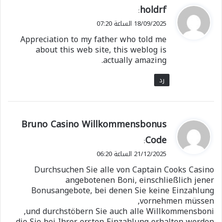
ي
holdrf
:
ق
18/09/2025 الساعة 07:20
و
Appreciation to my father who told me
ل
about this web site, this weblog is
actually amazing.
رد
ي
Bruno Casino Willkommensbonus
ق
Code
:
و
21/12/2025 الساعة 06:20
ل
Durchsuchen Sie alle von Captain Cooks Casino
angebotenen Boni, einschließlich jener
Bonusangebote, bei denen Sie keine Einzahlung
vornehmen müssen,
und durchstöbern Sie auch alle Willkommensboni,
die Sie bei Ihrer ersten Einzahlung erhalten werden.