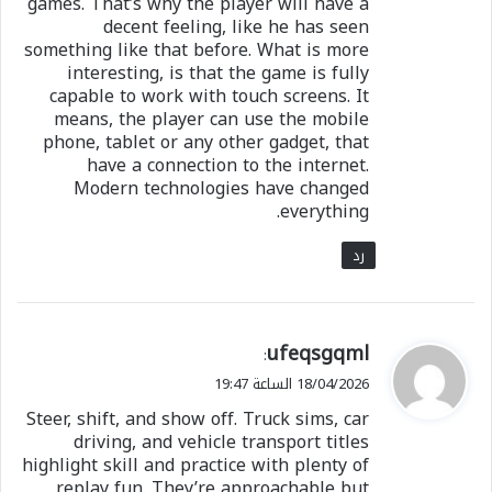
games. That’s why the player will have a
decent feeling, like he has seen
something like that before. What is more
interesting, is that the game is fully
capable to work with touch screens. It
means, the player can use the mobile
phone, tablet or any other gadget, that
have a connection to the internet.
Modern technologies have changed
everything.
رد
ي
ufeqsgqml
:
ق
18/04/2026 الساعة 19:47
و
Steer, shift, and show off. Truck sims, car
ل
driving, and vehicle transport titles
highlight skill and practice with plenty of
replay fun. They’re approachable but