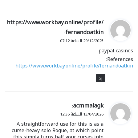
ي
https://www.workbay.online/profile/
ق
fernandoatkin
:
و
29/12/2025 الساعة 07:12
ل
paypal casinos
References:
https://www.workbay.online/profile/fernandoatkin
رد
ي
acmmalagk
:
ق
13/04/2026 الساعة 12:36
و
A straightforward use for this is as a
ل
curse-heavy solo Rogue, at which point
this simply turns half your curses into