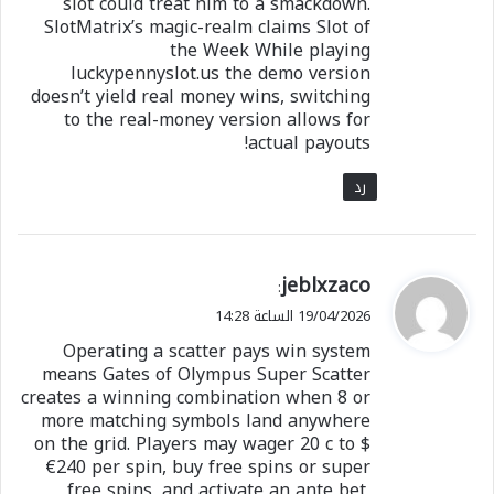
slot could treat him to a smackdown.
SlotMatrix’s magic-realm claims Slot of
the Week While playing
luckypennyslot.us the demo version
doesn’t yield real money wins, switching
to the real-money version allows for
actual payouts!
رد
ي
jeblxzaco
:
ق
19/04/2026 الساعة 14:28
و
Operating a scatter pays win system
ل
means Gates of Olympus Super Scatter
creates a winning combination when 8 or
more matching symbols land anywhere
on the grid. Players may wager 20 c to $
€240 per spin, buy free spins or super
free spins, and activate an ante bet,