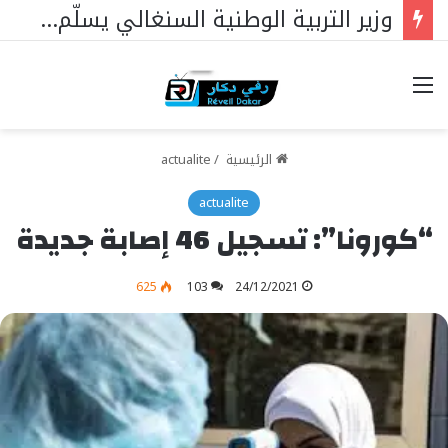
البنك الدولي: 340 مليار فرنك أفريقي لدعم أولويات السنغال
خيارات
الرئيسية
/
actualite
actualite
“كورونا”: تسجيل 46 إصابة جديدة
625
103
24/12/2021