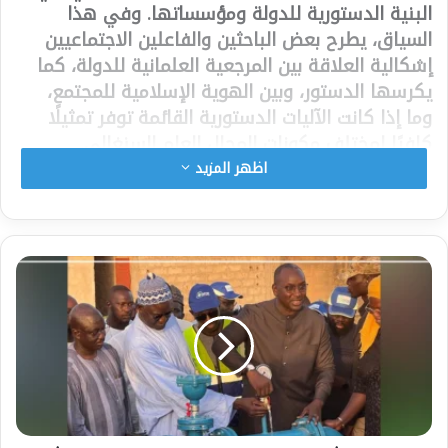
البنية الدستورية للدولة ومؤسساتها. وفي هذا
السياق، يطرح بعض الباحثين والفاعلين الاجتماعيين
إشكالية العلاقة بين المرجعية العلمانية للدولة، كما
يكرسها الدستور، وبين الهوية الإسلامية للمجتمع،
وما إذا كانت الآليات الدستورية القائمة توفر تمثيلًا
كافيًا لمختلف مكونات المجال العام السنغالي.
من منظور نقدي، يرى عدد من المتابعين أن المسار
اظهر المزيد
الدستوري في السنغال ظل، منذ الاستقلال، مرتبطًا
إلى حد كبير بالنخب السياسية والإدارية والقانونية،
أكثر من ارتباطه بمشاركة مجتمعية واسعة النطاق.
ويُشار في هذا السياق إلى أن الدساتير المتعاقبة
والتعديلات التي طرأت عليها صيغت أساسًا من خلال
المؤسسات السياسية، مع حضور ملحوظ للخبراء
القانونيين و”منظمات المجتمع المدني”، في حين بقيت
قطاعات واسعة من المجتمع خارج دائرة التأثير المباشر
في عملية الصياغة. ومن ثم يثار التساؤل حول مدى
قدرة هذه الآليات على التعبير عن الإرادة الشعبية