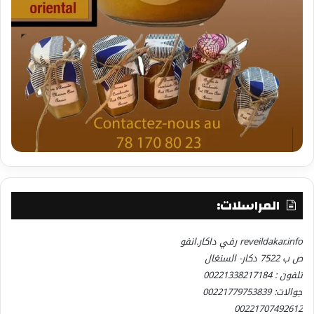
المراسلات:
reveildakar.info رفي داكار.انفو
ص ب 7522 دكار- السنغال
تلفون : 00221338217184
جوالات: 00221779753839
00221707492612