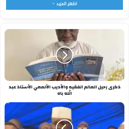
صدورنا بما نرى من تشتتٍ وتمزق؟ وكيف نتبادل
اظهر المزيد
التهاني، وأمتنا أحوج ما تكون إلى أن تتبادل الرحمة
والتسامح قبل الكلمات؟
إن العيد الحقيقي ليس في ثوبٍ جديد، ولا في مائدةٍ
عامرة، بل في قلبٍ نقي، وصفٍّ موحّد، ويدٍ تمتدّ لتصلح
لا لتخاصم، ولتجمع لا لتفرّق. العيد الحقيقي أن تعود
القلوب إلى فطرتها، وأن تغلب لغةُ الحكمة ضجيجَ
النزاع، وأن نؤمن أن اختلافنا لا ينبغي أن يكون سببًا
لعداوتنا، بل مدخلًا لفهمٍ أعمق ورحمةٍ أوسع.
يا عيد، ننتظرك كل عام، لكننا في الحقيقة ننتظر
أنفسنا أن تعود؛ أن تعود إلى رشدها، إلى قيمها، إلى
إنسانيتها التي كادت تضيع في زحمة الصراع. ننتظر
ذكرى رحيل العالم الفقيه والأديب الألمعي الأستاذ عبد
الله باه
يومًا يصبح فيه السلام خيارًا لا استثناء، والوحدة
مقصدًا لا شعارًا، والتراحم سلوكًا لا أمنية.
فهل تحمل لنا هذا العام بشائر التجديد؟
هل يكون مجيئك بدايةً لصحوةٍ صادقة، تُعيد ترتيب
الأولويات، وتذكّرنا أن ما يجمعنا أعظم مما يفرّقنا؟