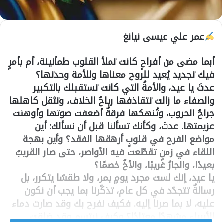
عمر علي عيسى نيانغ
أبما مضى من أفراحٍ كانت تملأ القلوب طمأنينة، أم بأمرٍ
فيك تجديد يُعيد للروح معناها وللأمة وحدتها؟
عدتَ يا عيد، والأمةُ التي كانت تستقبلك بالتكبير
والصفاء ما زالت تتقاذفها رياحُ الخلاف، وتثقل كاهلها
جراحُ الحروب، وتُنهكها فرقةٌ أضعفت صوتها وأوهنت
عزيمتها. عدتَ، وكأنك تسألنا قبل أن نسألك: أين
مواضع الفرح في قلوبٍ أرهقها الفقد؟ وأين بهجة
اللقاء في زمنٍ تقطّعت فيه الأواصر، حتى صار القريبُ
بعيدًا، والجارُ غريبًا، والأخُ خصمًا؟
يا عيد، إنك لست مجرد يومٍ يمر، ولا طقسًا يتكرر، بل
رسالةٌ تتجدّد في كل عام، تذكّرنا بما يجب أن نكون
عليه، لا بما صرنا إليه. فكيف نفرح بك وقد صارت دماء
الأبرياء مشهدًا معتادًا؟ وكيف نبتسم وقد ضاقت