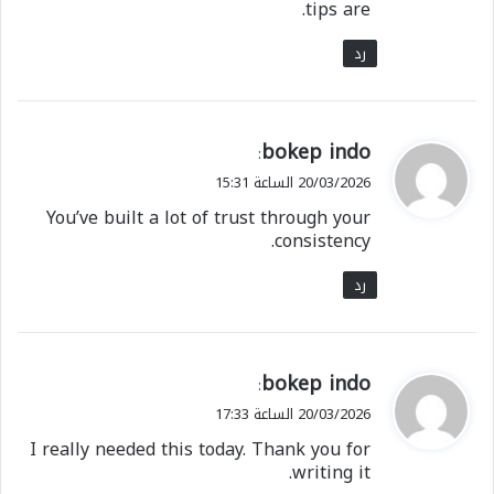
tips are.
رد
ي
bokep indo
:
ق
20/03/2026 الساعة 15:31
و
You’ve built a lot of trust through your
ل
consistency.
رد
ي
bokep indo
:
ق
20/03/2026 الساعة 17:33
و
I really needed this today. Thank you for
ل
writing it.