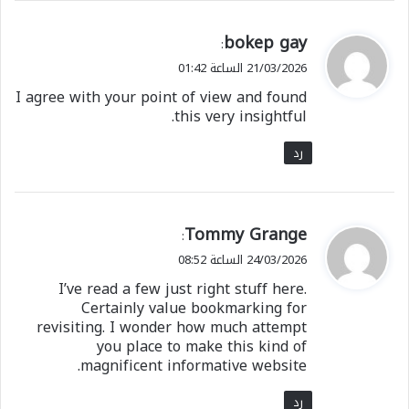
ي
bokep gay
:
ق
21/03/2026 الساعة 01:42
و
I agree with your point of view and found
ل
this very insightful.
رد
ي
Tommy Grange
:
ق
24/03/2026 الساعة 08:52
و
I’ve read a few just right stuff here.
ل
Certainly value bookmarking for
revisiting. I wonder how much attempt
you place to make this kind of
magnificent informative website.
رد