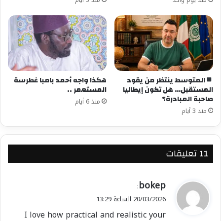
معجب بهذه:
المتوسط ينتظر من يقود
هكذا واجه أحمد بامبا غطرسة
المستقبل… هل تكون إيطاليا
المستعمر ..
صاحبة المبادرة؟
منذ 6 أيام
منذ 3 أيام
‫11 تعليقات
ي
bokep
:
ق
20/03/2026 الساعة 13:29
و
I love how practical and realistic your
ل