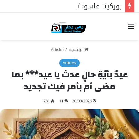
بوركينا فاسو: تراوري يجعل الثورة الشعبية التقدمية بوصلة السيادة
خيارات
الرئيسية
/
Articles
Articles
عيدٌ بأيّةِ حالٍ عدتَ يا عيد*** بما
مضى أم بأمر فيك تجديد
281
11
20/03/2026