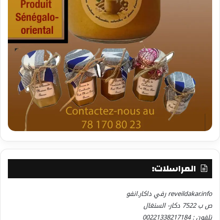
المراسلات:
reveildakar.info رفي داكار.انفو
ص ب 7522 دكار- السنغال
تلفون : 00221338217184