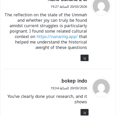
ق
20/03/2026 الساعة 19:27
و
The reflection on the state of the Ummah
ل
and whether joy can truly be found
amidst current struggles is particularly
poignant. I found some related cultural
context on
https://nanaimg.app/
that
helped me understand the historical
weight of these questions.
رد
ي
bokep indo
:
ق
20/03/2026 الساعة 19:34
و
You’ve clearly done your research, and it
ل
shows.
رد