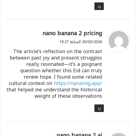
رد
ي
nano banana 2 pricing
:
ق
20/03/2026 الساعة 19:27
و
The article’s reflection on the contrast
ل
between past joy and present struggles
really resonated—it’s a poignant
question whether this Eid can truly
renew hope. I found some related
cultural context on
https://nanaimg.app/
that helped me understand the historical
weight of these observations.
رد
ي
nano banana 2 ai
: