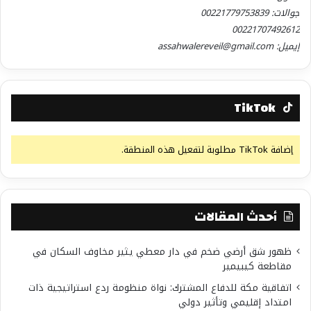
جوالات: 00221779753839
00221707492612
إيميل: assahwalereveil@gmail.com
TikTok
إضافة TikTok مطلوبة لتفعيل هذه المنطقة.
أحدث المقالات
ظهور شق أرضي ضخم في دار معطي يثير مخاوف السكان في
مقاطعة كيبيمير
اتفاقية مكة للدفاع المشترك: نواة منظومة ردع استراتيجية ذات
امتداد إقليمي وتأثير دولي