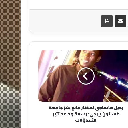
مشاركة عبر البريد
طباعة
رحيل مأساوي لمختار جانج يهز جامعة
غاستون بيرجي: رسالة وداعه تثير
التساؤلات