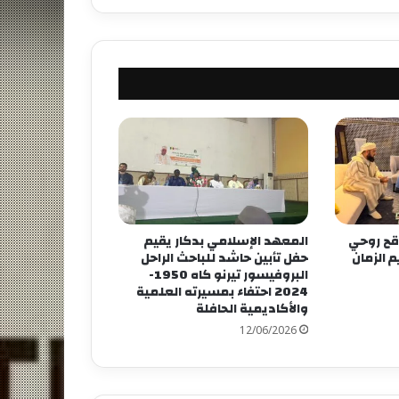
اقح روحي
المعهد الإسلامي بدكار يقيم
 الزمان
حفل تأبين حاشد للباحث الراحل
البروفيسور تيرنو كاه 1950-
2024 احتفاء بمسيرته العلمية
والأكاديمية الحافلة
12/06/2026