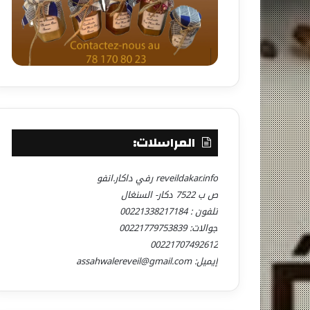
المراسلات:
reveildakar.info رفي داكار.انفو
ص ب 7522 دكار- السنغال
تلفون : 00221338217184
جوالات: 00221779753839
00221707492612
إيميل: assahwalereveil@gmail.com