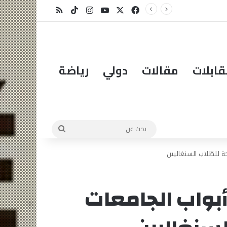
الدكتور مهاتير محمد في عامه الـ101… قائدٌ استثنائي ورمزٌ خالد في مسيرة نهضة ماليزيا.
X
فيسبوك
يوتيوب
انستقرام
‫TikTok
ملخص الموقع RSS
ابلات
مقالات
دولي
رياضة
بحث
عن
 للطّلاب السنغاليين
أبواب الجامعات