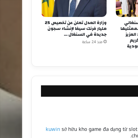
لسنغالي
وزارة العدل تعلن عن تخصيص 25
لممثليها
مليار فرنك سيفا لإنشاء سجون
لعزيز
جديدة في السنغال …
كريم
منذ 24 ساعة
عودية
kuwin
sở hữu kho game đa dạng từ slot 
ch