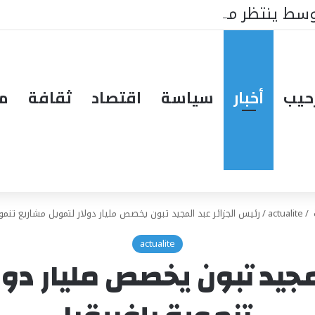
سط ينتظر من يقود المستقبل… هل تكون إيطاليا صاحبة ا
حيب
أخبار
سياسة
اقتصاد
ثقافة
مق
/
actualite
/
رئيس الجزائر عبد المجيد تبون يخصص مليار دولار لتمويل مشاريع تنموي
actualite
لمجيد تبون يخصص مليار دو