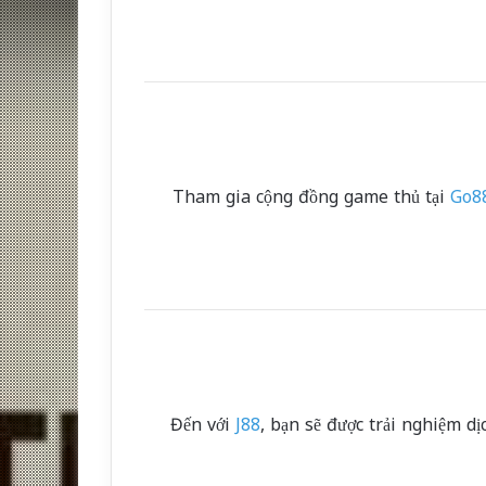
Tham gia cộng đồng game thủ tại
Go8
Đến với
J88
, bạn sẽ được trải nghiệm d