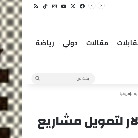
لمبادرة؟
X
فيسبوك
يوتيوب
انستقرام
‫TikTok
ملخص الموقع RSS
ابلات
مقالات
دولي
رياضة
بحث
عن
ة بإفريقيا
لار لتمويل مشاريع