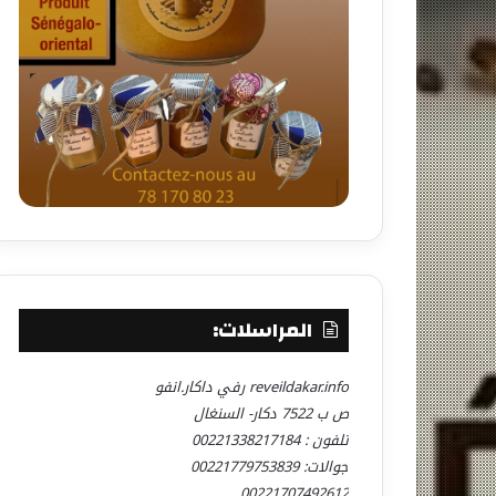
المراسلات:
reveildakar.info رفي داكار.انفو
ص ب 7522 دكار- السنغال
تلفون : 00221338217184
جوالات: 00221779753839
00221707492612