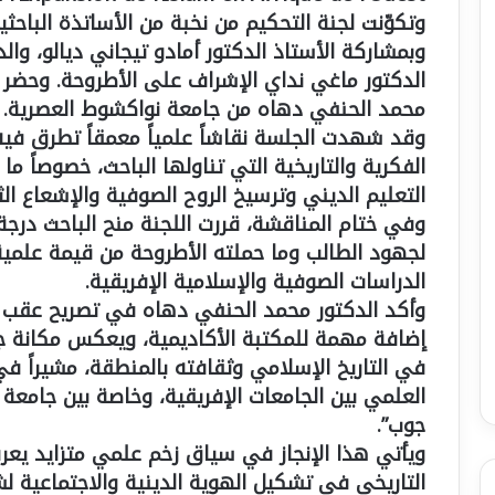
وتكوّنت لجنة التحكيم من نخبة من الأساتذة الباحثي
وبمشاركة الأستاذ الدكتور أمادو تيجاني ديالو، وال
الدكتور ماغي نداي الإشراف على الأطروحة. وحضر بوص
محمد الحنفي دهاه من جامعة نواكشوط العصرية.
وقد شهدت الجلسة نقاشاً علمياً معمقاً تطرق فيه 
الفكرية والتاريخية التي تناولها الباحث، خصوصاً ما
التعليم الديني وترسيخ الروح الصوفية والإشعاع الث
وفي ختام المناقشة، قررت اللجنة منح الباحث درجة ا
لجهود الطالب وما حملته الأطروحة من قيمة علمي
الدراسات الصوفية والإسلامية الإفريقية.
وأكد الدكتور محمد الحنفي دهاه في تصريح عقب ا
إضافة مهمة للمكتبة الأكاديمية، ويعكس مكانة ج
في التاريخ الإسلامي وثقافته بالمنطقة، مشيراً في
العلمي بين الجامعات الإفريقية، وخاصة بين جامعة 
جوب”.
ويأتي هذا الإنجاز في سياق زخم علمي متزايد يعر
التاريخي في تشكيل الهوية الدينية والاجتماعية ل