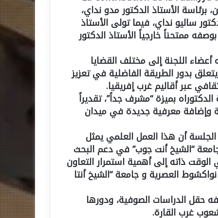
ن، برئاسة الأستاذ الدكتور مدو نداي،
دكتور ساليو نداي، فيما تولى الأستاذ
فه ممتحناً خارجياً الأستاذ الدكتور
أعضاء اللجنة إلى مختلف القضايا
 يتعلق بدور الطريقة الفاضلية في تعزيز
قافي عبر أقاليم غرب إفريقيا.
لدكتوراه بميزة “مشرف جداً”، تقديراً
ة وإضافة معرفية جديدة في ميدان
لجلسة أن هذا العمل العلمي يمثل
امعة “الشيخ أنت جوب” في دعم البحث
 الوقت ذاته إلى أهمية استمرار التعاون
نواكشوط العصرية و جامعة “الشيخ أنتا
فه حقل الدراسات الصوفية، ودورها
شعوب غرب القارة.