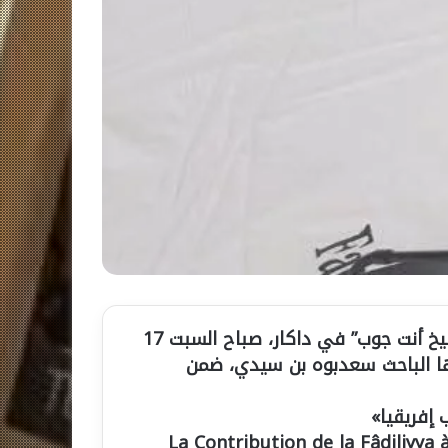
شهدت كلية الآداب والعلوم الإنسانية بجامعة “الشيخ أنت جوب” في داكار، صباح السبت 17
 قدّمها الباحث سعدبوه بن سيدي، ضمن
 إفريقيا»
La Contribution de la Fâdiliyya 