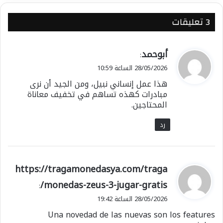
‫3 تعليقات
ي
أبوحمد
:
ق
28/05/2026 الساعة 10:59
و
هذا عمل إنساني نبيل، ومن الجيد أن نرى
ل
مبادرات كهذه تساهم في تخفيف معاناة
المحتاجين.
رد
ي
https://tragamonedasya.com/traga
ق
monedas-zeus-3-jugar-gratis/
:
و
28/05/2026 الساعة 19:42
ل
Una novedad de las nuevas son los features