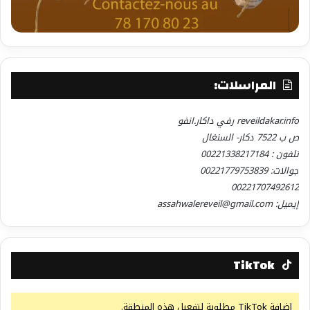
المراسلات:
reveildakar.info رفي داكار.انفو
ص ب 7522 دكار- السنغال
تلفون : 00221338217184
جوالات: 00221779753839
00221707492612
إيميل: assahwalereveil@gmail.com
TikTok
إضافة TikTok مطلوبة لتفعيل هذه المنطقة.