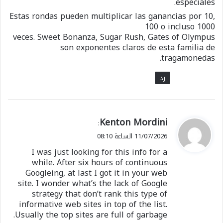
especiales.
Estas rondas pueden multiplicar las ganancias por 10,
100 o incluso 1000
veces. Sweet Bonanza, Sugar Rush, Gates of Olympus
son exponentes claros de esta familia de
tragamonedas.
رد
ي
Kenton Mordini
:
ق
11/07/2026 الساعة 08:10
و
I was just looking for this info for a
ل
while. After six hours of continuous
Googleing, at last I got it in your web
site. I wonder what’s the lack of Google
شارك هذا الموضوع:
strategy that don’t rank this type of
informative web sites in top of the list.
فيس بوك
X
Usually the top sites are full of garbage.