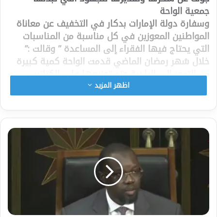
جمعية الواحة
وسفارة دولة الإمارات بدكار في التخفيف عن معاناة
المواطنين المعوزين في كل مناسبة من المناسبات
التي يحتاج فيها الفقراء إلى المساعدة ” وقالت :”
خلال شهر رمضان الماضي قدمت الواحة كمية كبيرة
من التمور إلى البلدية وتم توزيعها على الكتاتيب
القرآنية التي كانت في أمس الحاجة إليها ،وكذلك
اظهر المزيد
بعض الأسر المحتاجة “
ونوهت رئيسة بلدية غولف بدور الإمارات العربية
المتحدة في مجال التنمية والعمل الإجتماعي الذي
وصل آثاره إلى حينا “غولف سيد ” عن طريق جمعية
الواحة التي أدوارها في هذا المجال مشهودة ، إذ
تقوم هذه الجمعية بتقديم مساعدات متنوعة لأهالي
هذه المنطقة وغيرها “
وأضافت السيدة العمدة :” لذلك أدعو السلطات
الوطنية إلى مساندة ” الواحة ” في أعمالها والسعي
الدائم إلى تسهيل هذه الأعمال بإيجاد شركاء يقفون