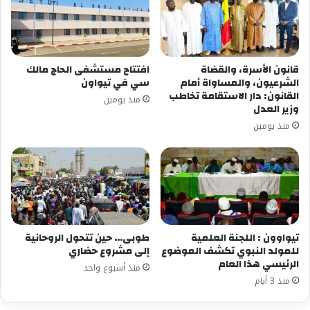
قانون الأسرة، والقضاة
افتتاح مستشفى الحاج مالك
الشرعيون، والمساواة أمام
سي في تيواون
القانون: دار الاستقامة تخاطب
منذ يومين
وزير العدل
منذ يومين
تيواوون : اللجنة العلمية
طوبى… حين تتحول الروحانية
للمولد النبوي تكشف الموضوع
إلى مشروع حضاري
الرئيسي هذا العام
منذ أسبوع واحد
منذ 3 أيام