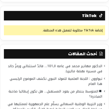
TikTok
إضافة TikTok مطلوبة لتفعيل هذه المنطقة.
أحدث المقالات
الدكتور مهاتير محمد في عامه الـ101… قائدٌ استثنائي ورمزٌ خالد
في مسيرة نهضة ماليزيا.
تيواوون : اللجنة العلمية للمولد النبوي تكشف الموضوع الرئيسي
هذا العام
المتوسط ينتظر من يقود المستقبل… هل تكون إيطاليا صاحبة
المبادرة؟
وزير التربية الوطنية السنغالي يسلّم علم الجمهورية لممثليها في