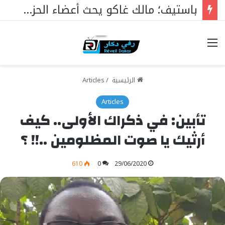
باستيف؛ مالك غاكو يحث أعضاء الحزب على التماسك
خيارات
الرئيسية
/
Articles
Articles
تأبين: في ذكراك الأولى.. كيف
أرثيك يا صوت المظلومين ..!! ؟
610
0
29/06/2020