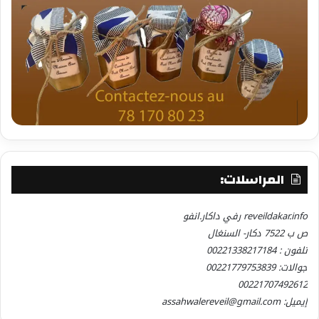
المراسلات:
reveildakar.info رفي داكار.انفو
ص ب 7522 دكار- السنغال
تلفون : 00221338217184
جوالات: 00221779753839
00221707492612
إيميل: assahwalereveil@gmail.com