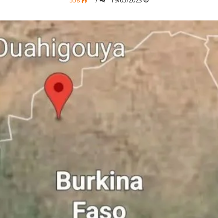
558
7
19/05/2023