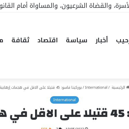
مستشفى الحاج مالك سي في تيواون
حيب
أخبار
سياسة
اقتصاد
ثقافة
مق
الرئيسية
/
International
/
بوركينا فاسو: 45 قتيلا على الاقل في هجمات إرهابية
International
ية