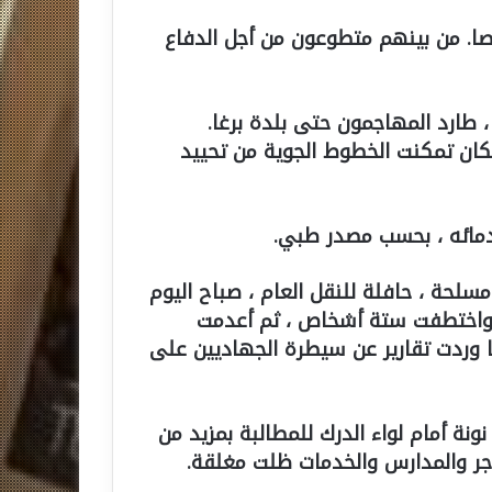
ادر محلية حصيلة مؤقتة لقتلى 28 شخصا. من بينهم متطوعون من أجل الدفاع
طارد المهاجمون حتى بلدة برغا.
مكان تمكنت الخطوط الجوية من تحييد
مائه ، بحسب مصدر طبي.
سلحة ، حافلة للنقل العام ، صباح اليوم
، واختطفت ستة أشخاص ، ثم أعدمت
وردت تقارير عن سيطرة الجهاديين على
رين ، الخميس 17 مايو ، في نونة أمام لواء الدرك للمطالبة بمزيد من
تاجر والمدارس والخدمات ظلت مغلقة.