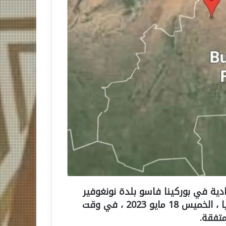
دية في بوركينا فاسو بلدة نونغوفير
الواقعة على بعد 35 كيلومترًا جنوب شرق أوهيغويا ، الخميس 18 مايو 2023 ، في وقت
متفقة.