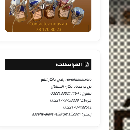
المراسلات:
reveildakar.info رفي داكار.انفو
ص ب 7522 دكار- السنغال
تلفون : 00221338217184
جوالات: 00221779753839
00221707492612
إيميل: assahwalereveil@gmail.com