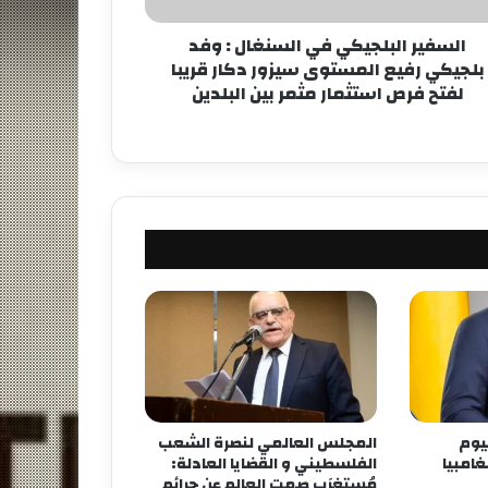
السفير البلجيكي في السنغال : وفد
بلجيكي رفيع المستوى سيزور دكار قريبا
لفتح فرص استثمار مثمر بين البلدين
ليوم
المجلس العالمي لنصرة الشعب
امبيا
الفلسطيني و القضايا العادلة:
مُستغرَب صمت العالم عن جرائم