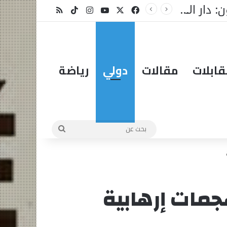
X
فيسبوك
يوتيوب
انستقرام
‫TikTok
ملخص الموقع RSS
ابلات
مقالات
دولي
رياضة
بحث
عن