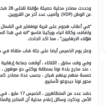
وحددت مص
عن الوطن (VDP). وأصيب عدد آخر من القرويين.
“في أعقاب هجوم على قرية نونغفاير في الشمال ، 
واضافت وكالة انباء بوركينا فاسو “انه في هذا ال
هؤلاء الارهابيين” ، مما اكد الحادث.
وعثر يوم الخميس أيضا على جثة شاب ملقاة في د
وفي وقت سابق ، الثلاثاء ، أوقفت جماعة إرهابية م
، عند مخرج بلدة نونا بمنطقة بوكلي دو موهون 
خمسة منهم بينهم شبان ، بحسب عدة مصادر. كما 
محور نونا ديدوغو لأسابيع.
حشد عدد من المتظاه
الأمن. وذكرت وسائل إعلام محلية أن المتاجر والم