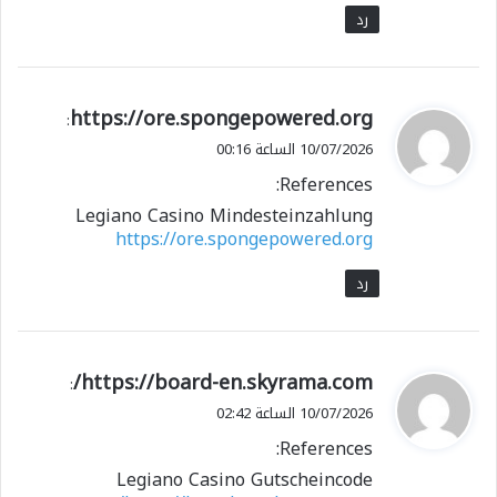
رد
ي
https://ore.spongepowered.org
:
ق
10/07/2026 الساعة 00:16
و
References:
ل
Legiano Casino Mindesteinzahlung
https://ore.spongepowered.org
رد
ي
https://board-en.skyrama.com/
:
ق
10/07/2026 الساعة 02:42
و
References:
ل
Legiano Casino Gutscheincode