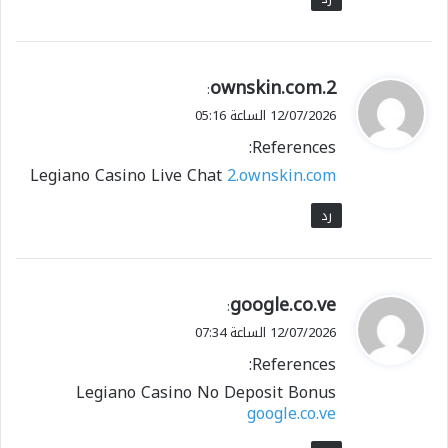
ي
2.ownskin.com
:
ق
12/07/2026 الساعة 05:16
و
References:
ل
Legiano Casino Live Chat
2.ownskin.com
رد
ي
google.co.ve
:
ق
12/07/2026 الساعة 07:34
و
References:
ل
Legiano Casino No Deposit Bonus
google.co.ve