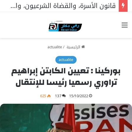
افتتاح مستشفى الحاج مالك سي في تيواون
خيارات
الرئيسية
/
actualite
actualite
بوركينا : تعيين الكابتن إبراهيم
تراوري رسميا رئيسا للإنتقال
625
137
15/10/2022