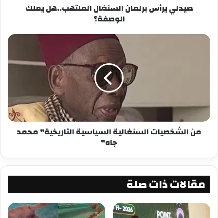
منذ بدء الجلسات الوطنية، نزل آلاف المتظاهرين إلى
صيدلي يرأس برلمان السنغال الملتهب..هل يملك
شوارع العاصمة واغادوغو ومدن أخرى في بوركينا
الوصفة؟
فاسو لمطالبة النقيب تراوري بتولي مهام رئيس
المرحلة الانتقالية.
بعد ثمانية أشهر من الإطاحة بالرئيس روش مارك
كريستيان كابوري ، متهمًا إدارته بـ “عدم الفعالية” ، تم
طرد المقدم بول هنري سانداوغو داميبا بدوره في 30
سبتمبر ، على يد مجموعة من الجنود من معسكره ،
بقيادة الكابتن إبراهيم تراوري ، 34 عامًا.
من الشخصيات السنغالية السياسية التاريخية" محمد
جاه"
اتهم الكابتن تراوري ورجاله داميبة باتخاذ خيارات
“خطرة” أدت إلى “إضعاف” النظام الأمني ​​للبلد الذي
ابتليت به الهجمات الإرهابية.
مقالات ذات صلة
شارك هذا الموضوع:
فيس بوك
X