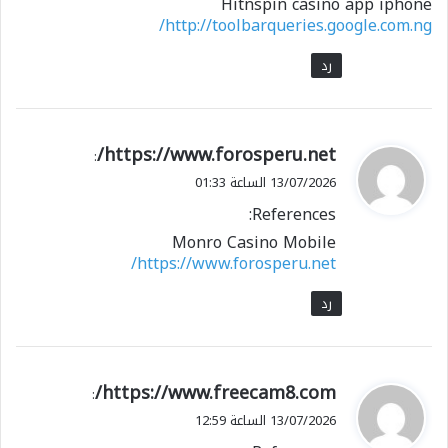
Hitnspin casino app iphone
http://toolbarqueries.google.com.ng/
رد
ي
https://www.forosperu.net/
:
ق
13/07/2026 الساعة 01:33
و
References:
ل
Monro Casino Mobile
https://www.forosperu.net/
رد
ي
https://www.freecam8.com/
:
ق
13/07/2026 الساعة 12:59
و