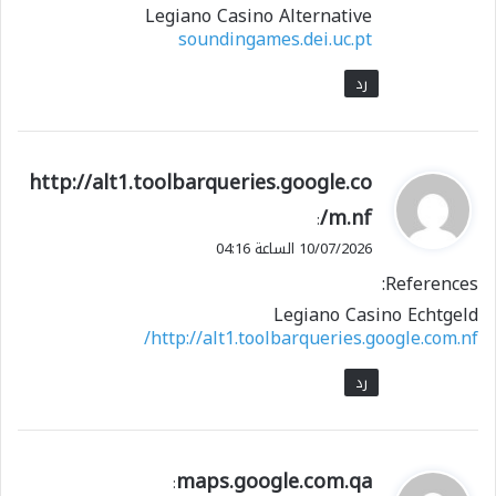
Legiano Casino Alternative
soundingames.dei.uc.pt
رد
ي
http://alt1.toolbarqueries.google.co
ق
m.nf/
:
و
10/07/2026 الساعة 04:16
ل
References:
Legiano Casino Echtgeld
http://alt1.toolbarqueries.google.com.nf/
رد
ي
maps.google.com.qa
: