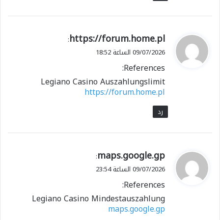
ي
https://forum.home.pl
:
ق
09/07/2026 الساعة 18:52
و
References:
ل
Legiano Casino Auszahlungslimit
https://forum.home.pl
رد
ي
maps.google.gp
:
ق
09/07/2026 الساعة 23:54
و
References:
ل
Legiano Casino Mindestauszahlung
maps.google.gp