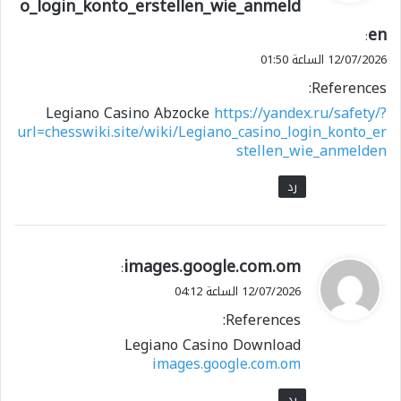
o_login_konto_erstellen_wie_anmeld
ل
en
:
12/07/2026 الساعة 01:50
References:
Legiano Casino Abzocke
https://yandex.ru/safety/?
url=chesswiki.site/wiki/Legiano_casino_login_konto_er
stellen_wie_anmelden
رد
ي
images.google.com.om
:
ق
12/07/2026 الساعة 04:12
و
References:
ل
Legiano Casino Download
images.google.com.om
رد