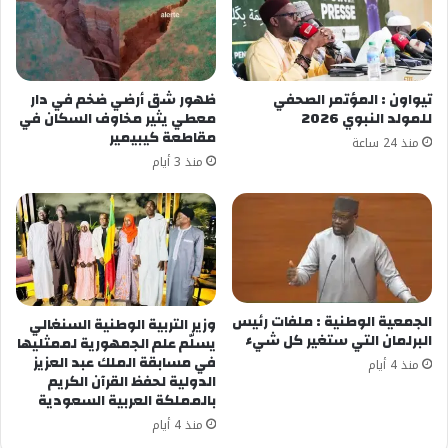
معجب بهذه:
تيواون : المؤتمر الصحفي
ظهور شق أرضي ضخم في دار
للمولد النبوي 2026
معطي يثير مخاوف السكان في
مقاطعة كيبيمير
منذ 24 ساعة
منذ 3 أيام
الجمعية الوطنية : ملفات رئيس
وزير التربية الوطنية السنغالي
البرلمان التي ستغير كل شيء
يسلّم علم الجمهورية لممثليها
في مسابقة الملك عبد العزيز
منذ 4 أيام
الدولية لحفظ القرآن الكريم
بالمملكة العربية السعودية
منذ 4 أيام