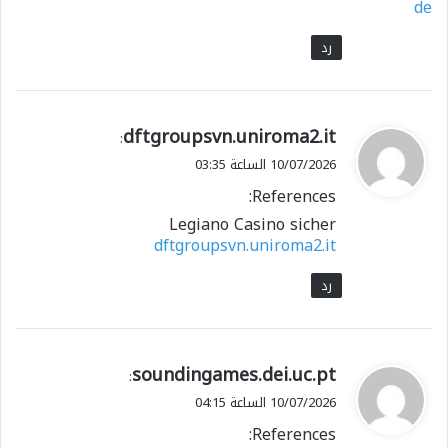
de
رد
ي
dftgroupsvn.uniroma2.it
:
ق
10/07/2026 الساعة 03:35
و
References:
ل
Legiano Casino sicher
dftgroupsvn.uniroma2.it
رد
ي
soundingames.dei.uc.pt
:
ق
10/07/2026 الساعة 04:15
و
References:
ل