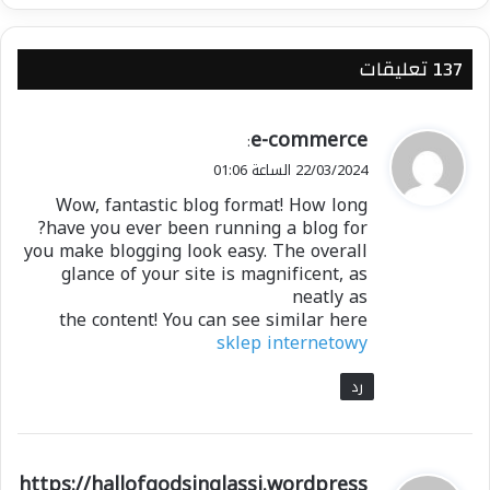
‫137 تعليقات
ي
e-commerce
:
ق
22/03/2024 الساعة 01:06
و
Wow, fantastic blog format! How long
ل
have you ever been running a blog for?
you make blogging look easy. The overall
glance of your site is magnificent, as
neatly as
the content! You can see similar here
sklep internetowy
رد
ي
https://hallofgodsinglassi.wordpress