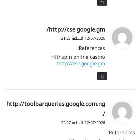
رد
ي
http://cse.google.gm/
:
ق
12/07/2026 الساعة 21:23
و
References:
ل
Hitnspin online casino
http://cse.google.gm/
رد
ي
http://toolbarqueries.google.com.ng
ق
/
:
و
12/07/2026 الساعة 22:27
ل
References: