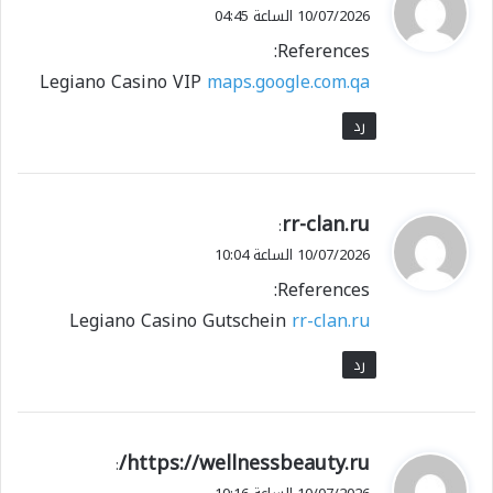
ق
10/07/2026 الساعة 04:45
و
References:
ل
Legiano Casino VIP
maps.google.com.qa
رد
ي
rr-clan.ru
:
ق
10/07/2026 الساعة 10:04
و
References:
ل
Legiano Casino Gutschein
rr-clan.ru
رد
ي
https://wellnessbeauty.ru/
:
ق