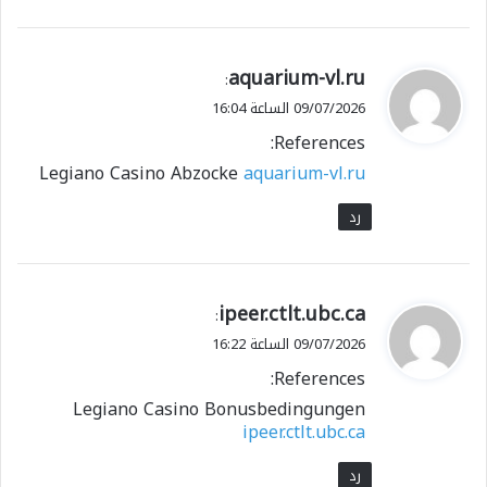
ي
aquarium-vl.ru
:
ق
09/07/2026 الساعة 16:04
و
References:
ل
Legiano Casino Abzocke
aquarium-vl.ru
رد
ي
ipeer.ctlt.ubc.ca
:
ق
09/07/2026 الساعة 16:22
و
References:
ل
Legiano Casino Bonusbedingungen
ipeer.ctlt.ubc.ca
رد