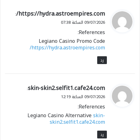
ي
https://hydra.astroempires.com/
:
ق
09/07/2026 الساعة 07:38
و
References:
ل
Legiano Casino Promo Code
https://hydra.astroempires.com/
رد
ي
skin-skin2.selfit1.cafe24.com
:
ق
09/07/2026 الساعة 12:19
و
References:
ل
Legiano Casino Alternative
skin-
skin2.selfit1.cafe24.com
رد