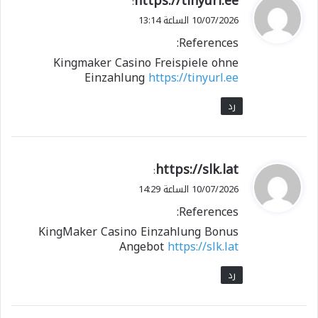
https://tinyurl.ee
:
ق
10/07/2026 الساعة 13:14
و
References:
ل
Kingmaker Casino Freispiele ohne
Einzahlung
https://tinyurl.ee
رد
ي
https://slk.lat
:
ق
10/07/2026 الساعة 14:29
و
References:
ل
KingMaker Casino Einzahlung Bonus
Angebot
https://slk.lat
رد