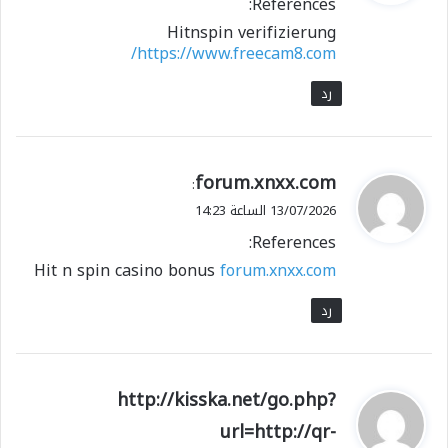
References:
ل
Hitnspin verifizierung
https://www.freecam8.com/
رد
ي
forum.xnxx.com
:
ق
13/07/2026 الساعة 14:23
و
References:
ل
Hit n spin casino bonus
forum.xnxx.com
رد
ي
http://kisska.net/go.php?
ق
url=http://qr-
و