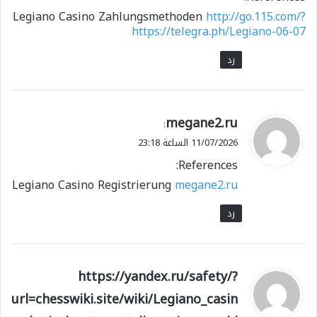
Legiano Casino Zahlungsmethoden
http://go.115.com/?
https://telegra.ph/Legiano-06-07
رد
ي
megane2.ru
:
ق
11/07/2026 الساعة 23:18
و
References:
ل
Legiano Casino Registrierung
megane2.ru
رد
ي
https://yandex.ru/safety/?
ق
url=chesswiki.site/wiki/Legiano_casin
و