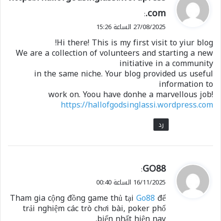
ق
.com
:
و
27/08/2025 الساعة 15:26
ل
Hi there! This is my first visit to yiur blog!
We are a collection of volunteers and starting a new
initiative in a community
in the same niche. Your blog provided us useful
information to
work on. Yoou have donhe a marvellous job!
https://hallofgodsinglassi.wordpress.com
رد
ي
GO88
:
ق
16/11/2025 الساعة 00:40
و
Tham gia cộng đồng game thủ tại
Go88
để
ل
trải nghiệm các trò chơi bài, poker phổ
biến nhất hiện nay.