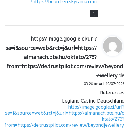
https://board-en.skyrama.com/
رد
ي
http://image.google.ci/url?
ق
sa=i&source=web&rct=j&url=https://
و
almanach.pte.hu/oktato/273?
ل
from=https://de.trustpilot.com/review/beyondj
ewellery.de
:
10/07/2026 الساعة 03:26
References:
Legiano Casino Deutschland
http://image.google.ci/url?
sa=i&source=web&rct=j&url=https://almanach.pte.hu/o
ktato/273?
from=https://de.trustpilot.com/review/beyondjewellery.