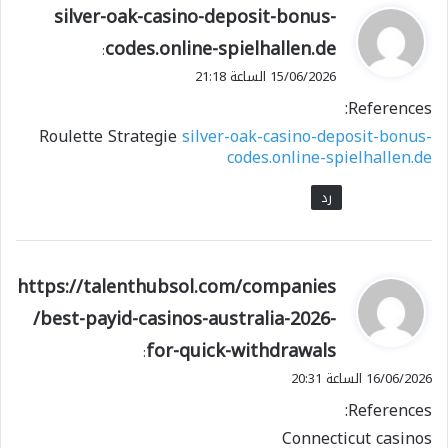
ي
silver-oak-casino-deposit-bonus-
ق
codes.online-spielhallen.de
:
و
15/06/2026 الساعة 21:18
ل
References:
Roulette Strategie
silver-oak-casino-deposit-bonus-
codes.online-spielhallen.de
رد
ي
https://talenthubsol.com/companies
ق
/best-payid-casinos-australia-2026-
و
for-quick-withdrawals
ل
:
16/06/2026 الساعة 20:31
References:
Connecticut casinos