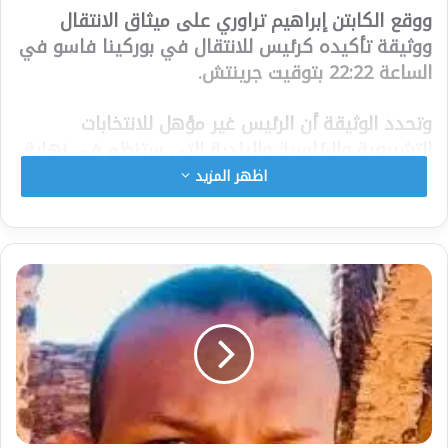
ووقع الكابتن إبراهيم تراوري على ميثاق الانتقال
ووثيقة تأكيده كرئيس للانتقال في بوركينا فاسو في
الساعة 22:22 بتوقيت جرينتش.
وتحدد الوثيقة أن الرئيس غير مؤهل للانتخابات
التشريعية والرئاسية والبلدية التي ستنظم في نهاية
الفترة الانتقالية ، والتي حُددت مدتها بـ 21 شهرًا.
اظهر المزيد
وقدر عدد المشاركين في هذه اللقاءات بنحو 300
شخص يمثلون القوى الحية للأمة التي هي القوى
الحية للمناطق ، والحركة الوطنية للحماية والاستعادة
(الحركة الانقلابية ، وقوات الدفاع) ، منظمات المجتمع
المدني ، والأحزاب السياسية ، والمنظمات الدينية
والعرفية ، والمتطوعون للدفاع عن الوطن (مساعدو
الجيش) ، والمشردون داخليًا ، والنقابات العمالية ،
وبوركينا فاسو من الخارج.