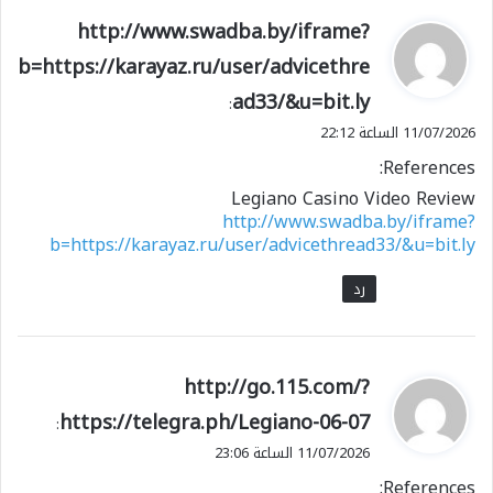
ي
http://www.swadba.by/iframe?
ق
b=https://karayaz.ru/user/advicethre
و
ad33/&u=bit.ly
ل
:
11/07/2026 الساعة 22:12
References:
Legiano Casino Video Review
http://www.swadba.by/iframe?
b=https://karayaz.ru/user/advicethread33/&u=bit.ly
رد
ي
http://go.115.com/?
ق
https://telegra.ph/Legiano-06-07
:
و
11/07/2026 الساعة 23:06
ل
References: