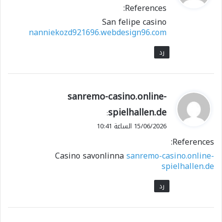
References:
ل
San felipe casino
nanniekozd921696.webdesign96.com
رد
ي
sanremo-casino.online-
ق
spielhallen.de
:
و
15/06/2026 الساعة 10:41
ل
References:
Casino savonlinna
sanremo-casino.online-
spielhallen.de
رد