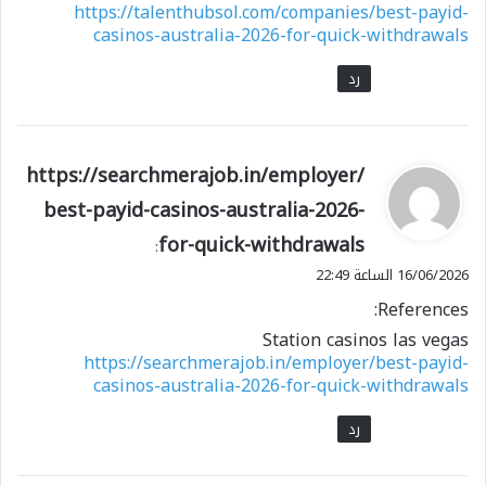
https://talenthubsol.com/companies/best-payid-
casinos-australia-2026-for-quick-withdrawals
رد
ي
https://searchmerajob.in/employer/
ق
best-payid-casinos-australia-2026-
و
for-quick-withdrawals
ل
:
16/06/2026 الساعة 22:49
References:
Station casinos las vegas
https://searchmerajob.in/employer/best-payid-
casinos-australia-2026-for-quick-withdrawals
رد