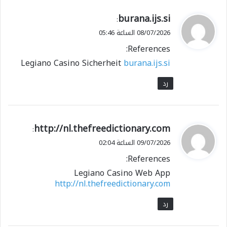
ي
burana.ijs.si
:
ق
08/07/2026 الساعة 05:46
و
References:
ل
Legiano Casino Sicherheit
burana.ijs.si
رد
ي
http://nl.thefreedictionary.com
:
ق
09/07/2026 الساعة 02:04
و
References:
ل
Legiano Casino Web App
http://nl.thefreedictionary.com
رد