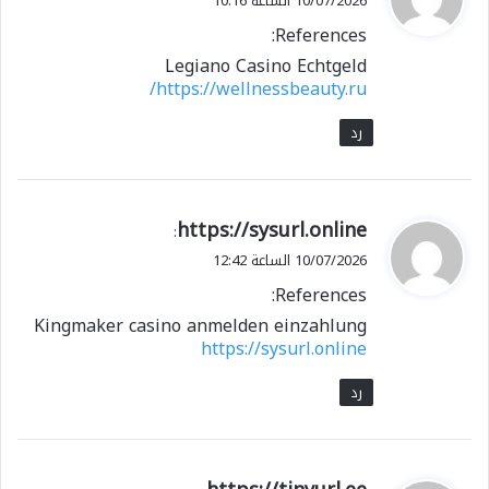
10/07/2026 الساعة 10:16
و
References:
ل
Legiano Casino Echtgeld
https://wellnessbeauty.ru/
رد
ي
https://sysurl.online
:
ق
10/07/2026 الساعة 12:42
و
References:
ل
Kingmaker casino anmelden einzahlung
https://sysurl.online
رد
ي