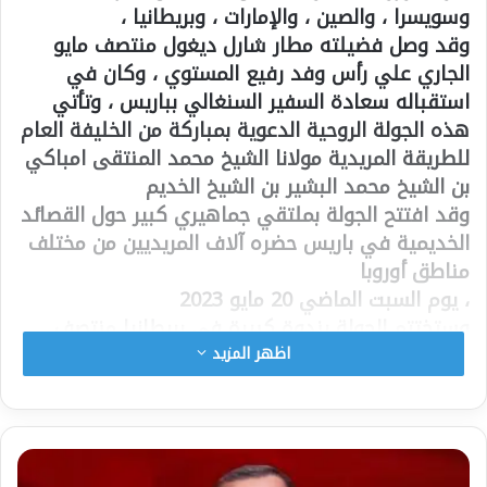
وسويسرا ، والصين ، والإمارات ، وبريطانيا ،
وقد وصل فضيلته مطار شارل ديغول منتصف مايو
الجاري علي رأس وفد رفيع المستوي ، وكان في
استقباله سعادة السفير السنغالي بباريس ، وتأتي
هذه الجولة الروحية الدعوية بمباركة من الخليفة العام
للطريقة المريدية مولانا الشيخ محمد المنتقى امباكي
بن الشيخ محمد البشير بن الشيخ الخديم
وقد افتتح الجولة بملتقي جماهيري كبير حول القصائد
الخديمية في باريس حضره آلاف المريديين من مختلف
مناطق أوروبا
، يوم السبت الماضي 20 مايو 2023
وستختتم الجولة بندوة كبيرة في بريطانيا منتصف
يونيو وبه يكون مسك ختام .
اظهر المزيد
وتأتي هذه الزيارات في إطار الدعوة وتفقد أبناء
الطريقة المريدية ونشر القيم الروحية الإسلامية
المتمثلة في تعاليم الشيخ أحمد بمب .