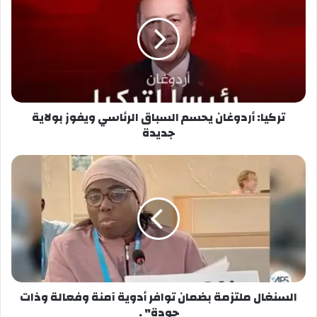
شارك هذا الموضوع:
فيس بوك
X
معجب بهذه:
تركيا: أردوغان يحسم السباق الرئاسي ويفوز بولاية
جديدة
السنغال ملتزمة بضمان توافر أدوية آمنة وفعالة وذات
جودة" .