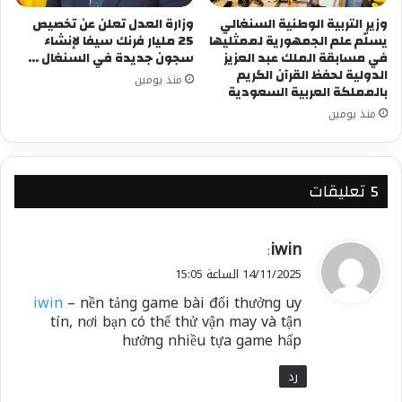
وزير التربية الوطنية السنغالي
وزارة العدل تعلن عن تخصيص
يسلّم علم الجمهورية لممثليها
25 مليار فرنك سيفا لإنشاء
في مسابقة الملك عبد العزيز
سجون جديدة في السنغال …
الدولية لحفظ القرآن الكريم
منذ يومين
بالمملكة العربية السعودية
منذ يومين
‫5 تعليقات
ي
iwin
:
ق
14/11/2025 الساعة 15:05
و
iwin
– nền tảng game bài đổi thưởng uy
ل
tín, nơi bạn có thể thử vận may và tận
hưởng nhiều tựa game hấp
رد