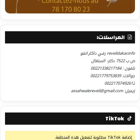
المراسلات:
reveildakar.info رفي داكار.انفو
ص ب 7522 دكار- السنغال
تلفون : 00221338217184
جوالات: 00221779753839
00221707492612
إيميل: assahwalereveil@gmail.com
TikTok
إضافة TikTok مطلوبة لتفعيل هذه المنطقة.