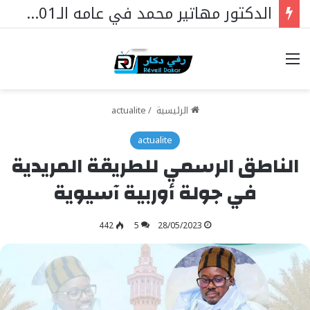
الدكتور مهاتير محمد في عامه الـ101… قائدٌ استثنائي ورمزٌ خالد في مسيرة نهضة ماليزيا.
خيارات
الرئيسية
/
actualite
actualite
الناطق الرسمي للطريقة المريدية
في جولة أوربية آسيوية
442
5
28/05/2023