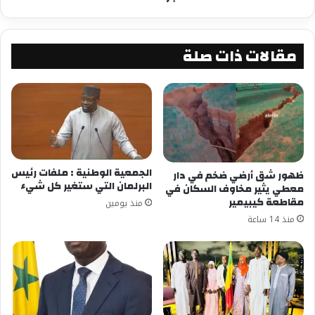
مقالات ذات صلة
الجمعية الوطنية : ملفات رئيس
ظهور شق أرضي ضخم في دار
البرلمان التي ستغير كل شيء
معطي يثير مخاوف السكان في
مقاطعة كيبيمير
منذ يومين
منذ 14 ساعة