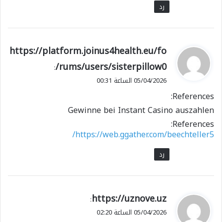
رد
ي
https://platform.joinus4health.eu/fo
ق
rums/users/sisterpillow0/
:
و
05/04/2026 الساعة 00:31
ل
References:
Gewinne bei Instant Casino auszahlen
References:
https://web.ggather.com/beechteller5/
رد
ي
https://uznove.uz
:
ق
05/04/2026 الساعة 02:20
و