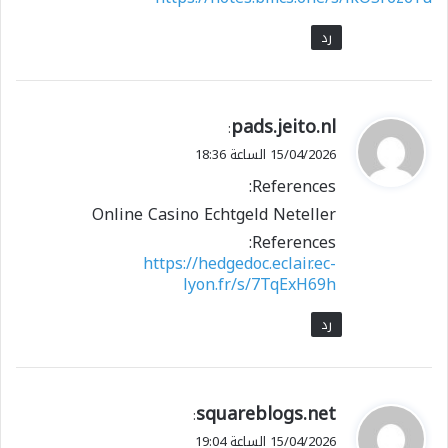
رد
ي
pads.jeito.nl
:
ق
15/04/2026 الساعة 18:36
و
References:
ل
Online Casino Echtgeld Neteller
References:
https://hedgedoc.eclair.ec-
lyon.fr/s/7TqExH69h
رد
ي
squareblogs.net
:
ق
15/04/2026 الساعة 19:04