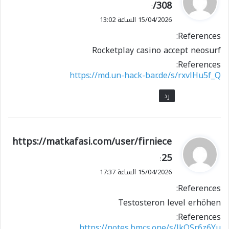
308/
:
و
15/04/2026 الساعة 13:02
ل
References:
Rocketplay casino accept neosurf
References:
https://md.un-hack-bar.de/s/rxvlHu5f_Q
رد
ي
https://matkafasi.com/user/firniece
ق
25
:
و
15/04/2026 الساعة 17:37
ل
References:
Testosteron level erhöhen
References:
https://notes.bmcs.one/s/lkOSr6z6Yu