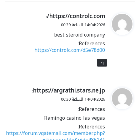
ي
https://controlc.com/
:
ق
14/04/2026 الساعة 00:39
و
best steroid company
ل
References:
https://controlc.com/d5e78d00
رد
ي
https://argrathi.stars.ne.jp
:
ق
14/04/2026 الساعة 06:30
و
References:
ل
Flamingo casino las vegas
References:
https://forum.vgatemall.com/member.php?
action=profile&uid=485141