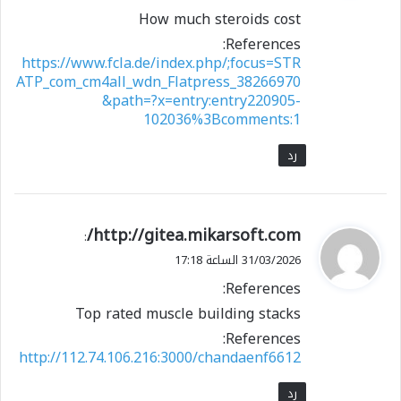
How much steroids cost
References:
https://www.fcla.de/index.php/;focus=STR
ATP_com_cm4all_wdn_Flatpress_38266970
&path=?x=entry:entry220905-
102036%3Bcomments:1
رد
ي
http://gitea.mikarsoft.com/
:
ق
31/03/2026 الساعة 17:18
و
References:
ل
Top rated muscle building stacks
References:
http://112.74.106.216:3000/chandaenf6612
رد