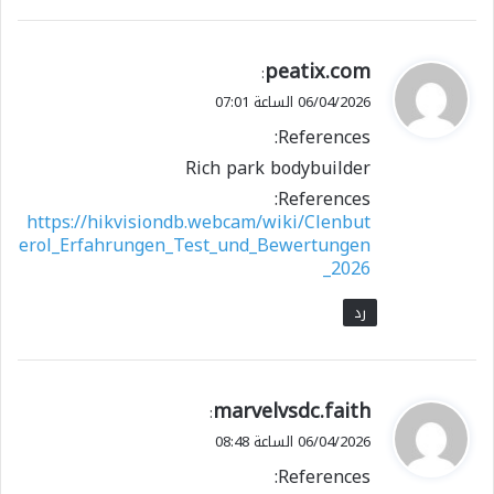
ي
peatix.com
:
ق
06/04/2026 الساعة 07:01
و
References:
ل
Rich park bodybuilder
References:
https://hikvisiondb.webcam/wiki/Clenbut
erol_Erfahrungen_Test_und_Bewertungen
_2026
رد
ي
marvelvsdc.faith
:
ق
06/04/2026 الساعة 08:48
و
References:
ل