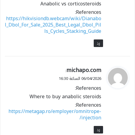
Anabolic vs corticosteroids
References:
https://hikvisiondb.webcam/wiki/Dianabo
l_Dbol_For_Sale_2025_Best_Legal_Dbol_Pil
ls_Cycles_Stacking_Guide
رد
ي
michapo.com
:
ق
06/04/2026 الساعة 16:30
و
References:
ل
Where to buy anabolic steroids
References:
https://metagap.ro/employer/omnitrope-
injection/
رد