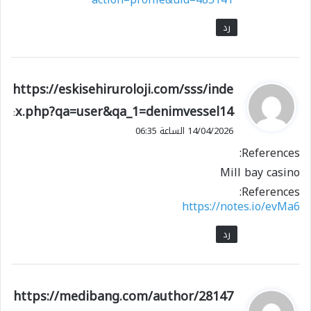
رد
ي
https://eskisehiruroloji.com/sss/inde
ق
x.php?qa=user&qa_1=denimvessel14
:
و
14/04/2026 الساعة 06:35
ل
References:
Mill bay casino
References:
https://notes.io/evMa6
رد
ي
https://medibang.com/author/28147
ق