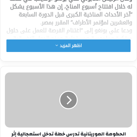
له خلال افتتاح أسبوع المناخ، إن هذا الأسبوع يشكل
“آخر الأحداث المناخية الكبرى قبل الدورة السابعة
والعشرين لمؤتمر الأطراف” المقرر بمصر.
ودعا علي بونغو إلى “اغتنام الفرصة للعمل على حلول
مبتكرة وملموسة ومستدامة ومنح الدول الإفريقية
الوسائل الكفيلة من أجل التصدي بنجاح للتغيرات
اظهر المزيد
المناخية”.
واعتبر أونديمبا أن “تغير المناخ يدمر كوكبنا، وتتأثر منه
إفريقيا بشكل خاص”، مضيفا أن “الحلول موجودة
والغابون عازمة على تنفيذها”.
ومن جانبه قال وزير الخارجية المصري سامح شكري
المعين رئيسا لمؤتمر “كوب 27” إن القارة الإفريقية
“تأثرت بالتغيرات المناخية بطريقة متسارعة في القرن
الإفريقي ومنطقة الساحل وجنوب إفريقيا وسواحل
البحر المتوسط”.
واعتبر رئيس الدبلوماسية المصرية أن القارة الإفريقية
تعد “إحدى المناطق الأكثر تأثرا بتغير المناخ وفقا
الحكومة الموريتانية تدرس خطة تدخل استعجالية إثر