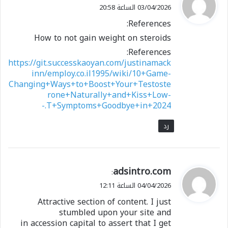
ق
03/04/2026 الساعة 20:58
و
References:
ل
How to not gain weight on steroids
References:
https://git.successkaoyan.com/justinamack
inn/employ.co.il1995/wiki/10+Game-
Changing+Ways+to+Boost+Your+Testoste
rone+Naturally+and+Kiss+Low-
T+Symptoms+Goodbye+in+2024.-
رد
ي
adsintro.com
:
ق
04/04/2026 الساعة 12:11
و
Attractive section of content. I just
ل
stumbled upon your site and
in accession capital to assert that I get