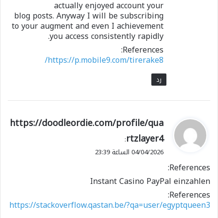
actually enjoyed account your
blog posts. Anyway I will be subscribing
to your augment and even I achievement
you access consistently rapidly.
References:
https://p.mobile9.com/tirerake8/
رد
ي
https://doodleordie.com/profile/qua
ق
rtzlayer4
:
و
04/04/2026 الساعة 23:39
ل
References:
Instant Casino PayPal einzahlen
References:
https://stackoverflow.qastan.be/?qa=user/egyptqueen3