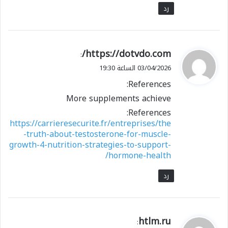
رد
ي
https://dotvdo.com/
:
ق
03/04/2026 الساعة 19:30
و
References:
ل
More supplements achieve
References:
https://carrieresecurite.fr/entreprises/the
-truth-about-testosterone-for-muscle-
growth-4-nutrition-strategies-to-support-
hormone-health/
رد
ي
htlm.ru
: