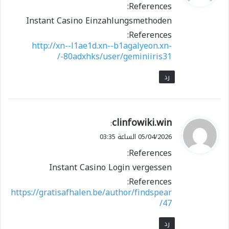
References:
ل
Instant Casino Einzahlungsmethoden
References:
http://xn--l1ae1d.xn--b1agalyeon.xn-
-80adxhks/user/geminiiris31/
رد
ي
clinfowiki.win
:
ق
05/04/2026 الساعة 03:35
و
References:
ل
Instant Casino Login vergessen
References:
https://gratisafhalen.be/author/findspear
47/
رد