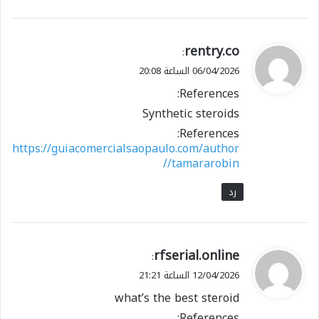
ي
rentry.co
:
ق
06/04/2026 الساعة 20:08
و
References:
ل
Synthetic steroids
References:
https://guiacomercialsaopaulo.com/author
/tamararobin/
رد
ي
rfserial.online
:
ق
12/04/2026 الساعة 21:21
و
what’s the best steroid
ل
References: