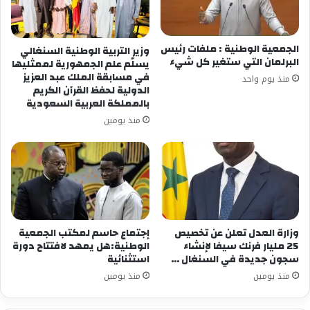
الجمعية الوطنية : ملفات رئيس
وزير التربية الوطنية السنغالي
البرلمان التي ستغير كل شيء
يسلّم علم الجمهورية لممثليها
في مسابقة الملك عبد العزيز
منذ يوم واحد
الدولية لحفظ القرآن الكريم
بالمملكة العربية السعودية
منذ يومين
وزارة العدل تعلن عن تخصيص
إجتماع حاسم لمكتب الجمعية
25 مليار فرنك سيفا لإنشاء
الوطنية:هل يمهد لافتتاح دورة
سجون جديدة في السنغال …
استثنائية
منذ يومين
منذ يومين