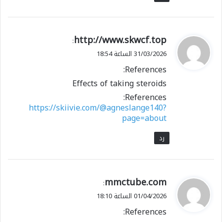
ي
http://www.skwcf.top
:
ق
31/03/2026 الساعة 18:54
و
References:
ل
Effects of taking steroids
References:
https://skiivie.com/@agneslange140?
page=about
رد
ي
mmctube.com
:
ق
01/04/2026 الساعة 18:10
و
References:
ل