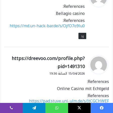
و
References:
ل
Bellagio casino
References:
https://md.un-hack-bar.de/s/OjfO7o9lu0
رد
ي
https://dreevoo.com/profile.php?
ق
pid=1491310
:
و
15/04/2026 الساعة 19:36
ل
References:
Online Casino mit Echtgeld
References:
https://pad.stuve.uni-ulm.de/s/JtCGCHWEF
رد
يسبوك
X
واتساب
تيلقرام
ڤايبر