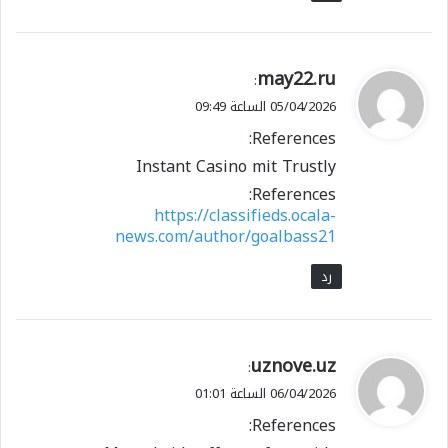
ي
may22.ru
:
ق
05/04/2026 الساعة 09:49
و
References:
ل
Instant Casino mit Trustly
References:
https://classifieds.ocala-
news.com/author/goalbass21
رد
ي
uznove.uz
:
ق
06/04/2026 الساعة 01:01
و
References:
ل