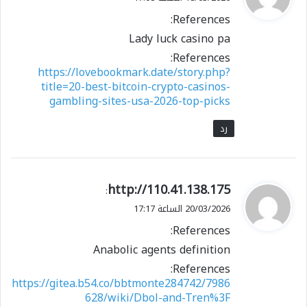
و
References:
ل
Lady luck casino pa
References:
https://lovebookmark.date/story.php?
title=20-best-bitcoin-crypto-casinos-
gambling-sites-usa-2026-top-picks
رد
ي
http://110.41.138.175
:
ق
20/03/2026 الساعة 17:17
و
References:
ل
Anabolic agents definition
References:
https://gitea.b54.co/bbtmonte284742/7986
628/wiki/Dbol-and-Tren%3F