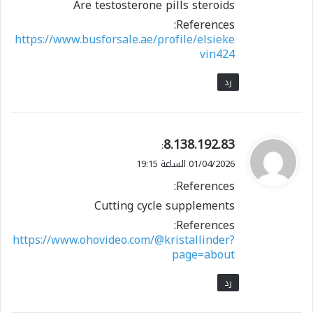
Are testosterone pills steroids
References:
https://www.busforsale.ae/profile/elsieke
vin424
رد
ي
8.138.192.83
:
ق
01/04/2026 الساعة 19:15
و
References:
ل
Cutting cycle supplements
References:
https://www.ohovideo.com/@kristallinder?
page=about
رد