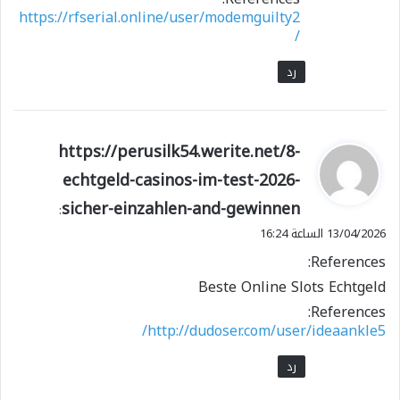
https://rfserial.online/user/modemguilty2
/
رد
ي
https://perusilk54.werite.net/8-
ق
echtgeld-casinos-im-test-2026-
و
sicher-einzahlen-and-gewinnen
ل
:
13/04/2026 الساعة 16:24
References:
Beste Online Slots Echtgeld
References:
http://dudoser.com/user/ideaankle5/
رد