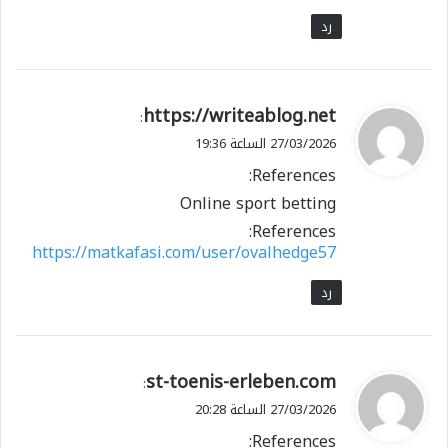
رد
ي
https://writeablog.net
:
ق
27/03/2026 الساعة 19:36
و
References:
ل
Online sport betting
References:
https://matkafasi.com/user/ovalhedge57
رد
ي
st-toenis-erleben.com
:
ق
27/03/2026 الساعة 20:28
و
References:
ل