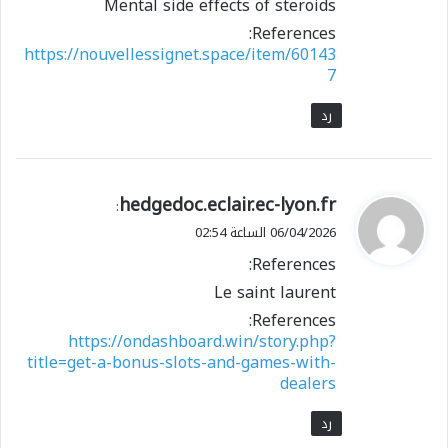
Mental side effects of steroids
References:
https://nouvellessignet.space/item/60143
7
رد
ي
hedgedoc.eclair.ec-lyon.fr
:
ق
06/04/2026 الساعة 02:54
و
References:
ل
Le saint laurent
References:
https://ondashboard.win/story.php?
title=get-a-bonus-slots-and-games-with-
dealers
رد