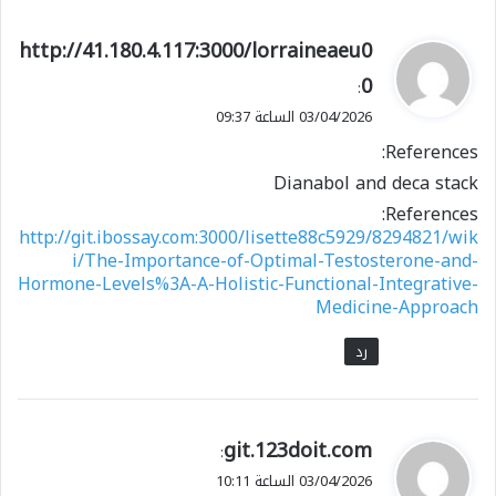
ي
http://41.180.4.117:3000/lorraineaeu0
ق
0
:
و
03/04/2026 الساعة 09:37
ل
References:
Dianabol and deca stack
References:
http://git.ibossay.com:3000/lisette88c5929/8294821/wik
i/The-Importance-of-Optimal-Testosterone-and-
Hormone-Levels%3A-A-Holistic-Functional-Integrative-
Medicine-Approach
رد
ي
git.123doit.com
:
ق
03/04/2026 الساعة 10:11