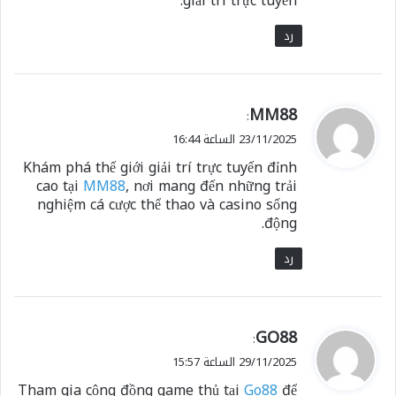
giải trí trực tuyến.
رد
ي
MM88
:
ق
23/11/2025 الساعة 16:44
و
Khám phá thế giới giải trí trực tuyến đỉnh
ل
cao tại
MM88
, nơi mang đến những trải
nghiệm cá cược thể thao và casino sống
động.
رد
ي
GO88
:
ق
29/11/2025 الساعة 15:57
و
Tham gia cộng đồng game thủ tại
Go88
để
ل