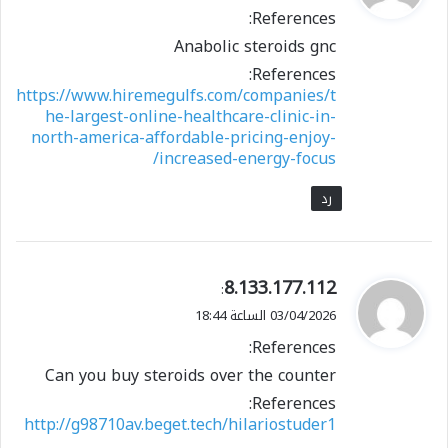
و
References:
ل
Anabolic steroids gnc
References:
https://www.hiremegulfs.com/companies/t
he-largest-online-healthcare-clinic-in-
north-america-affordable-pricing-enjoy-
increased-energy-focus/
رد
ي
8.133.177.112
:
ق
03/04/2026 الساعة 18:44
و
References:
ل
Can you buy steroids over the counter
References:
http://g98710av.beget.tech/hilariostuder1