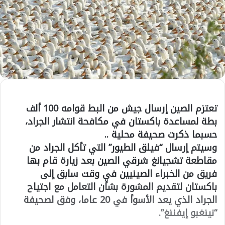
تعتزم الصين إرسال جيش من البط قوامه 100 ألف
بطة لمساعدة باكستان في مكافحة انتشار الجراد،
حسبما ذكرت صحيفة محلية ..
وسيتم إرسال “فيلق الطيور” التي تأكل الجراد من
مقاطعة تشجيانغ شرقي الصين بعد زيارة قام بها
فريق من الخبراء الصينيين في وقت سابق إلى
باكستان لتقديم المشورة بشأن التعامل مع اجتياح
الجراد الذي يعد الأسوأ في 20 عاما، وفق لصحيفة
“نينغبو إيفننغ”.