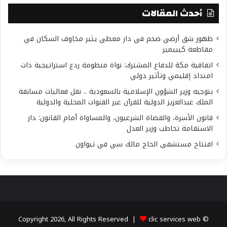
أحدث المقالات
ظهور شق أرضي ضخم في دار معطي يثير مخاوف السكان في
مقاطعة كيبيمير
اتفاقية مكة للدفاع المشترك: نواة منظومة ردع استراتيجية ذات
امتداد إقليمي وتأثير دولي
بتوجيه وزير الشؤون الإسلامية بالسعودية .. نقل فعاليات مسابقة
الملك عبدالعزيز الدولية للقرآن عبر القنوات المحلية والدولية
قانون الأسرة، والقضاة الشرعيون، والمساواة أمام القانون: دار
الاستقامة تخاطب وزير العدل
افتتاح مستشفى الحاج مالك سي في تيواون
clic services web
© Copyright 2026, All Rights Reserved |