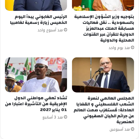
بتوجيه وزير الشؤون الإسلامية
الرئيس الغابوني يبدأ اليوم
بالسعودية .. نقل فعاليات
الخميس زيارة رسمية لغامبيا
مسابقة الملك عبدالعزيز
منذ أسبوع واحد
الدولية للقرآن عبر القنوات
المحلية والدولية
منذ يوم واحد
تشاد تعفي مواطني الدول
المجلس العالمي لنصرة
الإفريقية من التأشيرة اعتبارا من
الشعب الفلسطيني و القضايا
01 يناير 2027
العادلة: مُستغرَب صمت العالم
عن جرائم الكيان الصهيوني
منذ 3 أسابيع
العنصرية
منذ أسبوعين