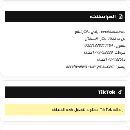
المراسلات:
reveildakar.info رفي داكار.انفو
ص ب 7522 دكار- السنغال
تلفون : 00221338217184
جوالات: 00221779753839
00221707492612
إيميل: assahwalereveil@gmail.com
TikTok
إضافة TikTok مطلوبة لتفعيل هذه المنطقة.