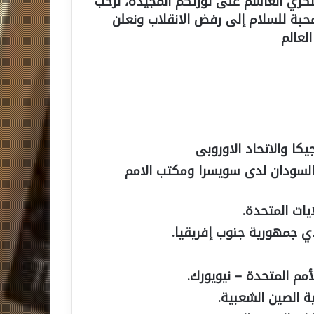
لعسكري الغاشم على ثورتكم المجيدة، نرحب
محبة للسلام إلى رفض الانقلاب ونعلن
العالم
كا والاتحاد الاوروبى
السودان لدى سويسرا ومكتب الامم
يات المتحدة.
ي جمهورية جنوب إفريقيا.
م المتحدة – نيويورك.
ة الصين الشعبية.