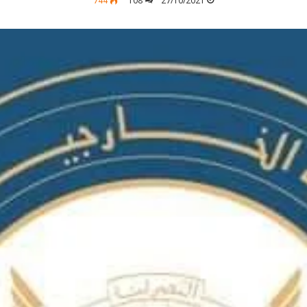
744
108
27/10/2021