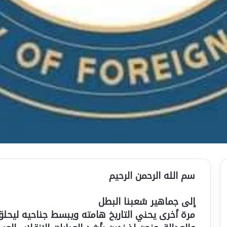
سم الله الرحمن الرحيم
‎مرة أخرى يحني التاريخ هامته ويبسط جناحيه ليحلق