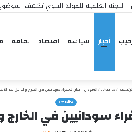
ط ينتظر من يقود المستقبل… هل تكون إيطاليا صاحبة ا
حيب
أخبار
سياسة
اقتصاد
ثقافة
مق
رئيسية
/
actualite
/
السودان : .بيان لسفراء سودانيين في الخارج والداخل ضد الانق
actualite
راء سودانيين في الخارج و