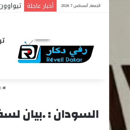
المتوس
أخبار عاجلة
الجمعة, أغسطس 7 2026
تر
ال
السودان : .بيان لسف