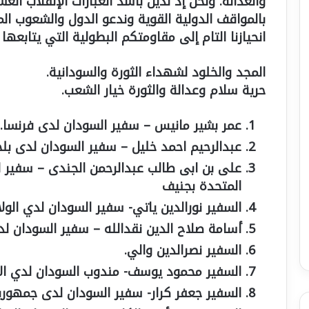
والعدالة. ونحن إذ ندين بأشد العبارات الإنقلاب ا
بالمواقف الدولية القوية وندعو الدول والشعوب ال
انحيازنا التام إلى مقاومتكم البطولية التي يتابعها 
عمر بشير مانيس – سفير السودان لدى فرنسا.
عبدالرحيم احمد خليل – سفير السودان لدى بلجي
على بن ابى طالب عبدالرحمن الجندى – سفير 
المتحدة بجنيف
السفير نورالدين ياتي- سفير السودان لدي الولا
أسامة صلاح الدين نقدالله – سفير السودان لد
السفير نصرالدين والي.
السفير محمود يوسف- مندوب السودان لدي الأم
السفير جعفر كرار- سفير السودان لدى جمهوري