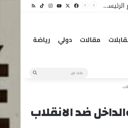
لمبادرة؟
X
فيسبوك
يوتيوب
انستقرام
‫TikTok
ملخص الموقع RSS
ابلات
مقالات
دولي
رياضة
بحث
عن
لاب
الداخل ضد الانقلاب