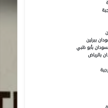
جية
ن
دان ببرلين
لسودان بأبو ظبي
ن بالرياض
جية
ة