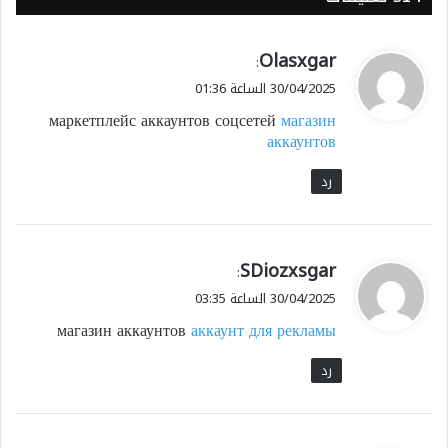
ي
Olasxgar
:
ق
30/04/2025 الساعة 01:36
و
маркетплейс аккаунтов соцсетей
магазин
ل
аккаунтов
رد
ي
SDiozxsgar
:
ق
30/04/2025 الساعة 03:35
و
магазин аккаунтов
аккаунт для рекламы
ل
رد