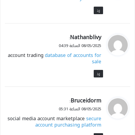
رد
ي
Nathanblivy
:
ق
08/05/2025 الساعة 04:39
و
account trading
database of accounts for
ل
sale
رد
ي
Bruceidorm
:
ق
08/05/2025 الساعة 05:31
و
social media account marketplace
secure
ل
account purchasing platform