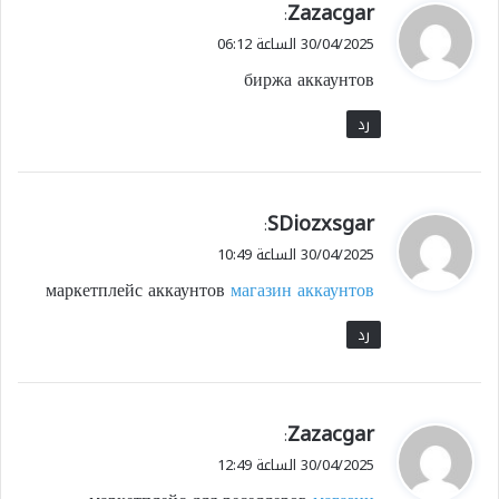
ي
Zazacgar
:
ق
30/04/2025 الساعة 06:12
و
биржа аккаунтов
ل
رد
ي
SDiozxsgar
:
ق
30/04/2025 الساعة 10:49
و
маркетплейс аккаунтов
магазин аккаунтов
ل
رد
ي
Zazacgar
:
ق
30/04/2025 الساعة 12:49
و