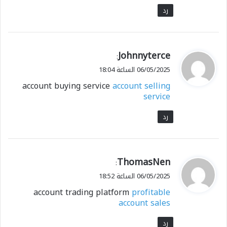
رد
ي
Johnnyterce
:
ق
06/05/2025 الساعة 18:04
و
account buying service
account selling
ل
service
رد
ي
ThomasNen
:
ق
06/05/2025 الساعة 18:52
و
account trading platform
profitable
ل
account sales
رد