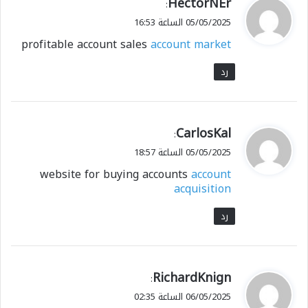
ي
HectorNEr
:
ق
05/05/2025 الساعة 16:53
و
profitable account sales
account market
ل
رد
ي
CarlosKal
:
ق
05/05/2025 الساعة 18:57
و
website for buying accounts
account
ل
acquisition
رد
ي
RichardKnign
:
ق
06/05/2025 الساعة 02:35
و