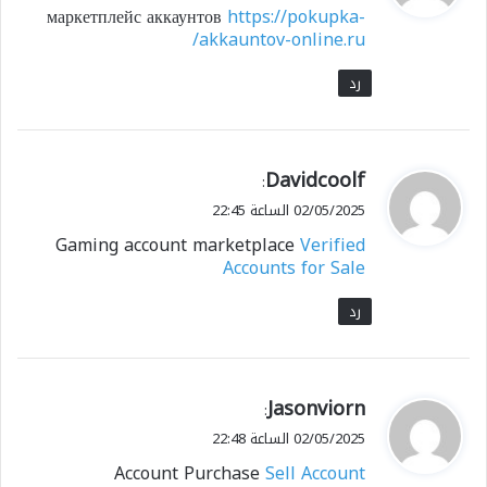
маркетплейс аккаунтов
https://pokupka-
ل
akkauntov-online.ru/
رد
ي
Davidcoolf
:
ق
02/05/2025 الساعة 22:45
و
Gaming account marketplace
Verified
ل
Accounts for Sale
رد
ي
Jasonviorn
:
ق
02/05/2025 الساعة 22:48
و
Account Purchase
Sell Account
ل