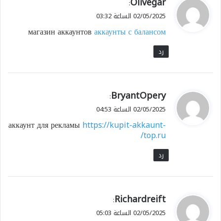
ي
Olivegar
:
ق
02/05/2025 الساعة 03:32
و
магазин аккаунтов
аккаунты с балансом
ل
رد
ي
BryantOpery
:
ق
02/05/2025 الساعة 04:53
و
аккаунт для рекламы
https://kupit-akkaunt-
ل
top.ru/
رد
ي
Richardreift
:
ق
02/05/2025 الساعة 05:03
و