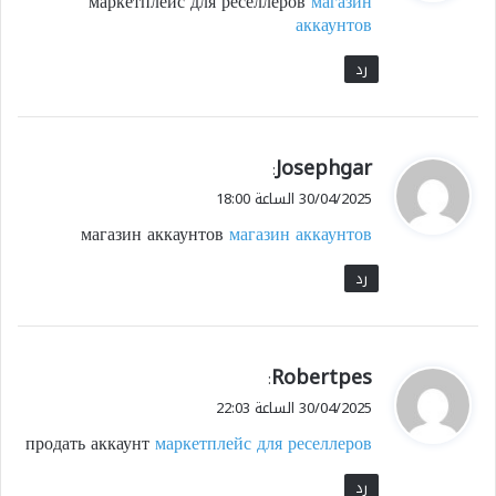
маркетплейс для реселлеров
магазин
ل
аккаунтов
رد
ي
Josephgar
:
ق
30/04/2025 الساعة 18:00
و
магазин аккаунтов
магазин аккаунтов
ل
رد
ي
Robertpes
:
ق
30/04/2025 الساعة 22:03
و
продать аккаунт
маркетплейс для реселлеров
ل
رد