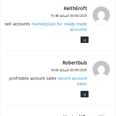
ي
KeithEroft
:
ق
05/05/2025 الساعة 15:48
و
sell accounts
marketplace for ready-made
ل
accounts
رد
ي
Robertbub
:
ق
05/05/2025 الساعة 16:00
و
profitable account sales
secure account
ل
sales
رد