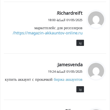
ي
Richardreift
:
ق
01/05/2025 الساعة 18:00
و
маркетплейс для реселлеров
ل
https://magazin-akkauntov-online.ru/
رد
ي
Jamesvenda
:
ق
01/05/2025 الساعة 19:24
و
купить аккаунт с прокачкой
биржа аккаунтов
ل
رد