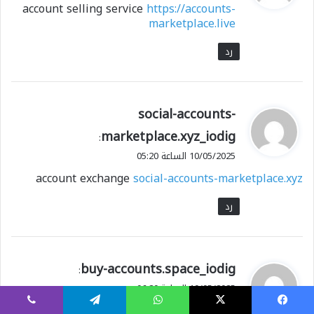
account selling service
https://accounts-
ل
marketplace.live
رد
ي
social-accounts-
ق
marketplace.xyz_iodig
:
و
10/05/2025 الساعة 05:20
ل
account exchange
social-accounts-marketplace.xyz
رد
ي
buy-accounts.space_iodig
:
ق
10/05/2025 الساعة 06:20
و
database of accounts for sale
https://buy-
يسبوك
X
واتساب
تيلقرام
ڤايبر