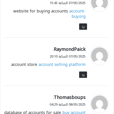
ق
07/05/2025 الساعة 15:43
و
website for buying accounts
account-
ل
buy.org
رد
ي
RaymondPaick
:
ق
07/05/2025 الساعة 20:10
و
account store
account selling platform
ل
رد
ي
Thomasboups
:
ق
08/05/2025 الساعة 04:29
و
database of accounts for sale
buy account
ل