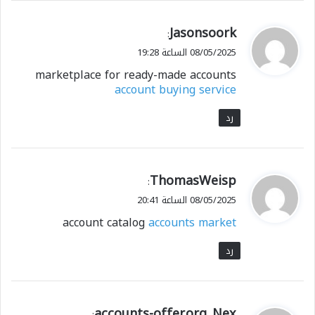
ي
Jasonsoork
:
ق
08/05/2025 الساعة 19:28
و
marketplace for ready-made accounts
ل
account buying service
رد
ي
ThomasWeisp
:
ق
08/05/2025 الساعة 20:41
و
account catalog
accounts market
ل
رد
ي
accounts-offer.org_Nex
: