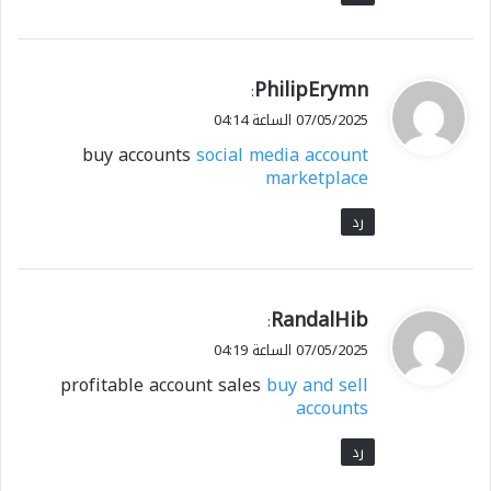
ي
PhilipErymn
:
ق
07/05/2025 الساعة 04:14
و
buy accounts
social media account
ل
marketplace
رد
ي
RandalHib
:
ق
07/05/2025 الساعة 04:19
و
profitable account sales
buy and sell
ل
accounts
رد