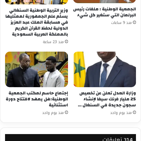
الجمعية الوطنية : ملفات رئيس
وزير التربية الوطنية السنغالي
البرلمان التي ستغير كل شيء
يسلّم علم الجمهورية لممثليها
في مسابقة الملك عبد العزيز
منذ 9 ساعات
الدولية لحفظ القرآن الكريم
بالمملكة العربية السعودية
منذ 23 ساعة
وزارة العدل تعلن عن تخصيص
إجتماع حاسم لمكتب الجمعية
25 مليار فرنك سيفا لإنشاء
الوطنية:هل يمهد لافتتاح دورة
سجون جديدة في السنغال …
استثنائية
منذ يوم واحد
منذ يوم واحد
‫314 تعليقات