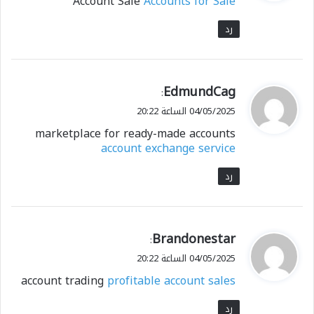
Account Sale
Accounts for Sale
ل
رد
ي
EdmundCag
:
ق
04/05/2025 الساعة 20:22
و
marketplace for ready-made accounts
ل
account exchange service
رد
ي
Brandonestar
:
ق
04/05/2025 الساعة 20:22
و
account trading
profitable account sales
ل
رد