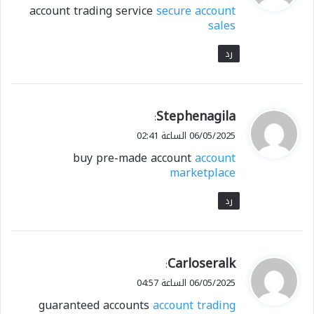
account trading service
secure account
ل
sales
رد
ي
Stephenagila
:
ق
06/05/2025 الساعة 02:41
و
buy pre-made account
account
ل
marketplace
رد
ي
Carloseralk
:
ق
06/05/2025 الساعة 04:57
و
guaranteed accounts
account trading
ل