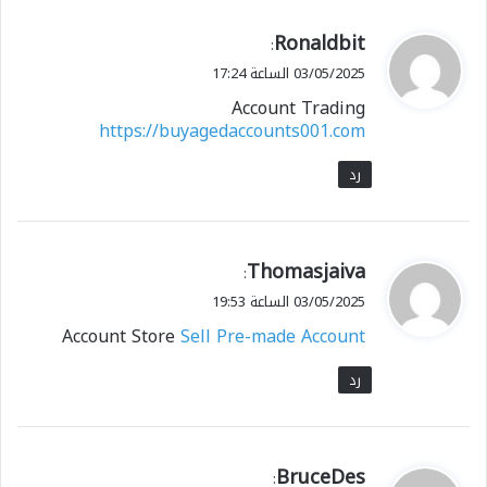
ي
Ronaldbit
:
ق
03/05/2025 الساعة 17:24
و
Account Trading
ل
https://buyagedaccounts001.com
رد
ي
Thomasjaiva
:
ق
03/05/2025 الساعة 19:53
و
Account Store
Sell Pre-made Account
ل
رد
ي
BruceDes
: