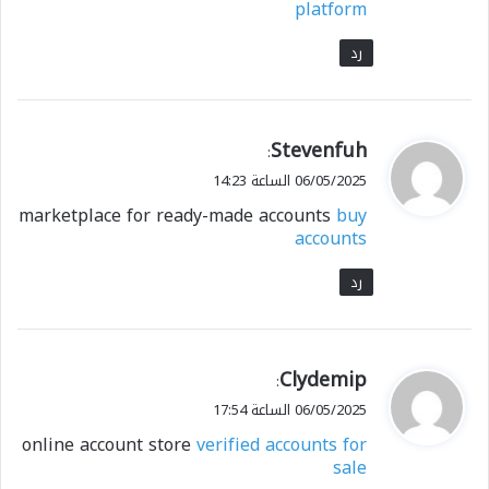
platform
رد
ي
Stevenfuh
:
ق
06/05/2025 الساعة 14:23
و
marketplace for ready-made accounts
buy
ل
accounts
رد
ي
Clydemip
:
ق
06/05/2025 الساعة 17:54
و
online account store
verified accounts for
ل
sale