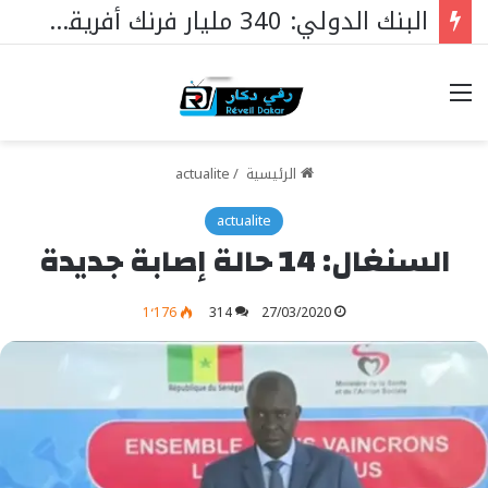
البنك الدولي: 340 مليار فرنك أفريقي لدعم أولويات السنغال
خيارات
الرئيسية
/
actualite
actualite
السنغال: 14 حالة إصابة جديدة
1٬176
314
27/03/2020