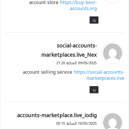
account store
https://buy-best-
ل
accounts.org
رد
ي
social-accounts-
ق
marketplaces.live_Nex
:
و
09/05/2025 الساعة 21:20
ل
account selling service
https://social-accounts-
marketplaces.live
رد
ي
accounts-marketplace.live_iodig
:
ق
10/05/2025 الساعة 05:15
و