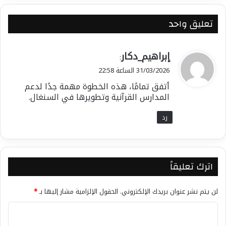
تعليق واحد
ي
إبراهيم_دكار
:
ق
31/03/2026 الساعة 22:58
و
أتفق تمامًا، هذه الخطوة مهمة جدًا لدعم
ل
المدارس القرآنية وتطويرها في السنغال.
رد
اترك تعليقاً
لن يتم نشر عنوان بريدك الإلكتروني.
الحقول الإلزامية مشار إليها بـ
*
ا
ل