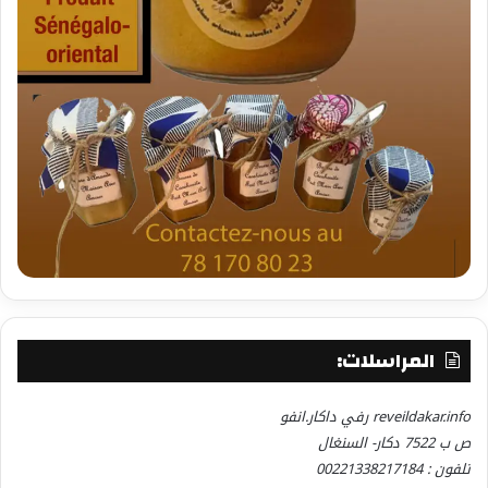
المراسلات:
reveildakar.info رفي داكار.انفو
ص ب 7522 دكار- السنغال
تلفون : 00221338217184