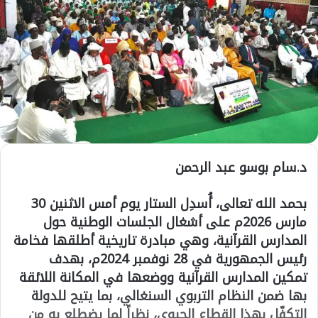
د.سام بوسو عبد الرحمن
بحمد الله تعالى، أُسدِل الستار يوم أمس الاثنين 30
مارس 2026م على أشغال الجلسات الوطنية حول
المدارس القرآنية، وهي مبادرة تاريخية أطلقها فخامة
رئيس الجمهورية في 28 نوفمبر 2024م، بهدف
تمكين المدارس القرآنية ووضعها في المكانة اللائقة
بها ضمن النظام التربوي السنغالي، بما يتيح للدولة
التكفّل بهذا القطاع الحيوي، نظراً لما يضطلع به من