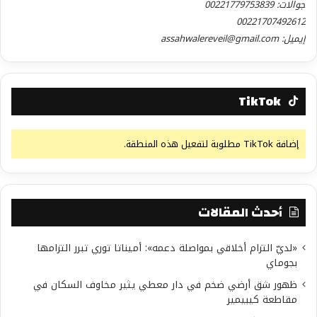
جوالات: 00221779753839
00221707492612
إيميل: assahwalereveil@gmail.com
TikTok
إضافة TikTok مطلوبة لتفعيل هذه المنطقة.
أحدث المقالات
«لديّ التزام أخلاقي بمواصلة دعمه»: أميناتا توري تبرر التزامها
بجوماي
ظهور شق أرضي ضخم في دار معطي يثير مخاوف السكان في
مقاطعة كيبيمير