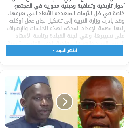
أدوار تاريخية وثقافية ودينية محورية في المجتمع،
خاصة في ظل الأزمات المتعددة الأبعاد التي يعرفها.
وقد بادرت وزارة التربية إلى تشكيل لجان عمل أوكلت
إليها مهمة الإعداد المحكم لهذه الجلسات والإشراف
على تسييرها، وهي: لجنة القيادة برئاسة الأستاذ
المربي السيد طاهر فال، ولجنة الدعم العلمي بتنسيق
الدكتور سام بوسو، كاتب هذه السطور، ولجنة التنظيم
اظهر المزيد
برئاسة المفتشالسيد موسى انيانغ، إلى جانب مجلس
المتابعة والتوجيه. برئاسة الأستاذ المربي مختار كيبي.
وعلى مدى سنة كاملة، عملت هذه اللجان بتنسيق
وثيق مع مدير الدارات بوزارة التربية، المفتشالسيد
بابكر صمب، على إعداد الوثائق المرجعية اللازمة
لتنظيم الجلسات، من مذكرات منهجية وخارطة طريق
وغيرها، كما نظمت مشاورات واسعة وشاملة ضمّت
مختلف الأطراف المعنية، من معلمي القرآن وأصحاب
الدارات والشيوخ والسلطات المحلية والمفتشين
وأولياء المتعلمين وغيرهم.