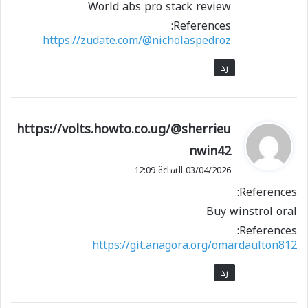
World abs pro stack review
References:
https://zudate.com/@nicholaspedroz
رد
ي
https://volts.howto.co.ug/@sherrieu
ق
nwin42
:
و
03/04/2026 الساعة 12:09
ل
References:
Buy winstrol oral
References:
https://git.anagora.org/omardaulton812
رد