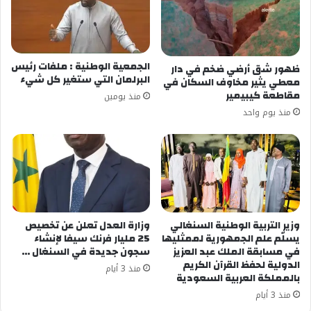
الجمعية الوطنية : ملفات رئيس
ظهور شق أرضي ضخم في دار
البرلمان التي ستغير كل شيء
معطي يثير مخاوف السكان في
مقاطعة كيبيمير
منذ يومين
منذ يوم واحد
وزير التربية الوطنية السنغالي
وزارة العدل تعلن عن تخصيص
يسلّم علم الجمهورية لممثليها
25 مليار فرنك سيفا لإنشاء
في مسابقة الملك عبد العزيز
سجون جديدة في السنغال …
الدولية لحفظ القرآن الكريم
منذ 3 أيام
بالمملكة العربية السعودية
منذ 3 أيام