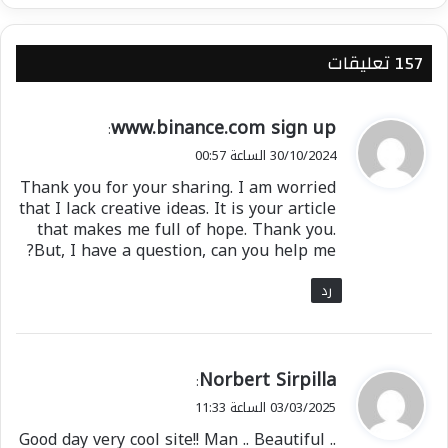
‫157 تعليقات
ي
www.binance.com sign up
:
ق
30/10/2024 الساعة 00:57
و
Thank you for your sharing. I am worried
ل
that I lack creative ideas. It is your article
that makes me full of hope. Thank you.
But, I have a question, can you help me?
رد
ي
Norbert Sirpilla
:
ق
03/03/2025 الساعة 11:33
و
Good day very cool site!! Man .. Beautiful ..
ل