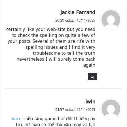
ي
Jackie Farrand
:
ق
15/11/2025 الساعة 20:29
و
certainly like your web-site but you need
ل
to check the spelling on quite a few of
your posts. Several of them are rife with
spelling issues and I find it very
troublesome to tell the truth
nevertheless I will surely come back
again.
رد
ي
iwin
:
ق
15/11/2025 الساعة 21:57
و
iwin
– nền tảng game bài đổi thưởng uy
ل
tín, nơi bạn có thể thử vận may và tận