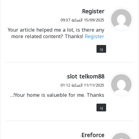
ي
Register
:
ق
15/09/2025 الساعة 09:37
و
Your article helped me a lot, is there any
ل
more related content? Thanks!
Register
رد
ي
slot telkom88
:
ق
11/11/2025 الساعة 01:12
و
Your home is valueble for me. Thanks!…
ل
رد
ي
Ereforce
: