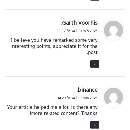
ي
Garth Voorhis
:
ق
01/07/2025 الساعة 13:37
و
I believe you have remarked some very
ل
interesting points, appreciate it for the
post.
رد
ي
binance
:
ق
03/08/2025 الساعة 04:29
و
Your article helped me a lot, is there any
ل
more related content? Thanks!
رد