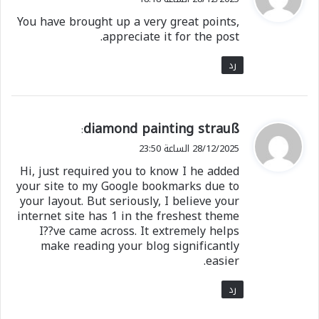
و
You have brought up a very great points,
ل
appreciate it for the post.
رد
ي
diamond painting strauß
:
ق
28/12/2025 الساعة 23:50
و
Hi, just required you to know I he added
ل
your site to my Google bookmarks due to
your layout. But seriously, I believe your
internet site has 1 in the freshest theme
I??ve came across. It extremely helps
make reading your blog significantly
easier.
رد