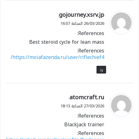
ي
gojourney.xsrv.jp
:
ق
26/03/2026 الساعة 16:07
و
References:
ل
Best steroid cycle for lean mass
References:
https://moiafazenda.ru/user/riflechief4/
رد
ي
atomcraft.ru
:
ق
27/03/2026 الساعة 18:13
و
References:
ل
Blackjack trainer
References: