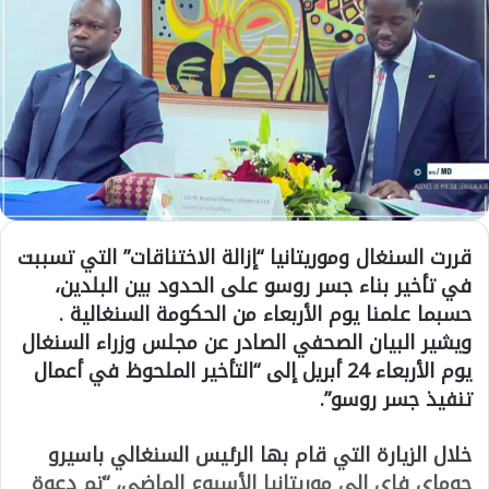
قررت السنغال وموريتانيا “إزالة الاختناقات” التي تسببت
في تأخير بناء جسر روسو على الحدود بين البلدين،
حسبما علمنا يوم الأربعاء من الحكومة السنغالية .
ويشير البيان الصحفي الصادر عن مجلس وزراء السنغال
يوم الأربعاء 24 أبريل إلى “التأخير الملحوظ في أعمال
تنفيذ جسر روسو”.
خلال الزيارة التي قام بها الرئيس السنغالي باسيرو
جوماي فاي إلى موريتانيا الأسبوع الماضي، “تم دعوة