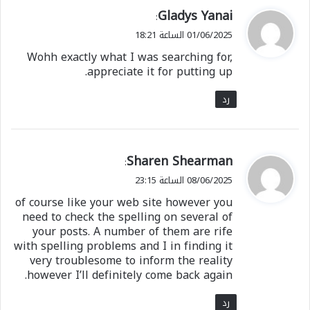
ي
Gladys Yanai
:
ق
01/06/2025 الساعة 18:21
و
Wohh exactly what I was searching for,
ل
appreciate it for putting up.
رد
ي
Sharen Shearman
:
ق
08/06/2025 الساعة 23:15
و
of course like your web site however you
ل
need to check the spelling on several of
your posts. A number of them are rife
with spelling problems and I in finding it
very troublesome to inform the reality
however I’ll definitely come back again.
رد