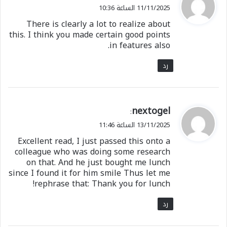
ق
11/11/2025 الساعة 10:36
و
There is clearly a lot to realize about
ل
this. I think you made certain good points
in features also.
رد
ي
nextogel
:
ق
13/11/2025 الساعة 11:46
و
Excellent read, I just passed this onto a
ل
colleague who was doing some research
on that. And he just bought me lunch
since I found it for him smile Thus let me
rephrase that: Thank you for lunch!
رد