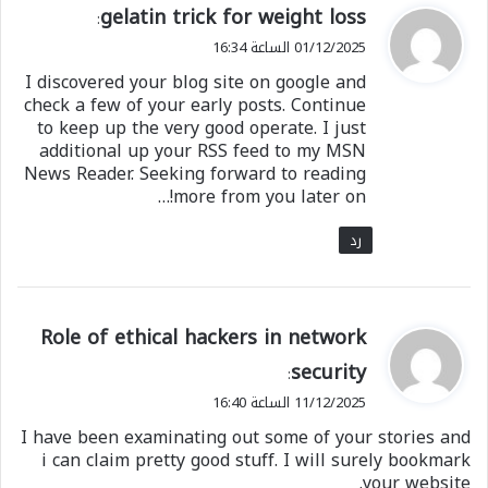
ي
gelatin trick for weight loss
:
ق
01/12/2025 الساعة 16:34
و
I discovered your blog site on google and
ل
check a few of your early posts. Continue
to keep up the very good operate. I just
additional up your RSS feed to my MSN
News Reader. Seeking forward to reading
more from you later on!…
رد
ي
Role of ethical hackers in network
ق
security
:
و
11/12/2025 الساعة 16:40
ل
I have been examinating out some of your stories and
i can claim pretty good stuff. I will surely bookmark
your website.