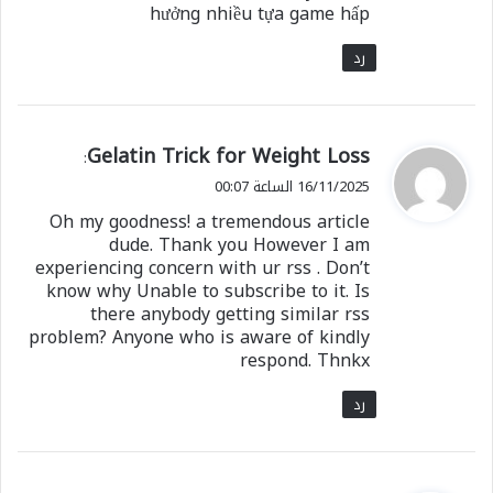
hưởng nhiều tựa game hấp
رد
ي
Gelatin Trick for Weight Loss
:
ق
16/11/2025 الساعة 00:07
و
Oh my goodness! a tremendous article
ل
dude. Thank you However I am
experiencing concern with ur rss . Don’t
know why Unable to subscribe to it. Is
there anybody getting similar rss
problem? Anyone who is aware of kindly
respond. Thnkx
رد