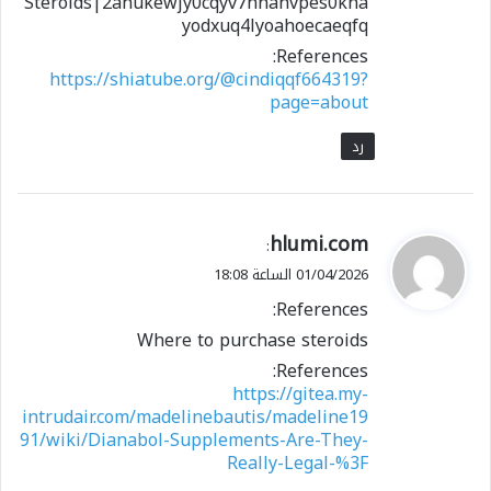
Steroids|2ahukewjy0cqyv7hnahvpes0kha
yodxuq4lyoahoecaeqfq
References:
https://shiatube.org/@cindiqqf664319?
page=about
رد
ي
hlumi.com
:
ق
01/04/2026 الساعة 18:08
و
References:
ل
Where to purchase steroids
References:
https://gitea.my-
intrudair.com/madelinebautis/madeline19
91/wiki/Dianabol-Supplements-Are-They-
Really-Legal-%3F