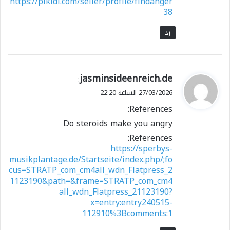
https://pikidi.com/seller/profile/findanger
38
رد
ي
jasminsideenreich.de
:
ق
27/03/2026 الساعة 22:20
و
References:
ل
Do steroids make you angry
References:
https://sperbys-
musikplantage.de/Startseite/index.php/;fo
cus=STRATP_com_cm4all_wdn_Flatpress_2
1123190&path=&frame=STRATP_com_cm4
all_wdn_Flatpress_21123190?
x=entry:entry240515-
112910%3Bcomments:1