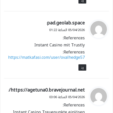
رد
ي
pad.geolab.space
:
ق
05/04/2026 الساعة 01:22
و
References:
ل
Instant Casino mit Trustly
References:
https://matkafasi.com/user/ovalhedge57
رد
ي
https://agetuna0.bravejournal.net/
:
ق
05/04/2026 الساعة 03:06
و
References:
ل
Instant Casino Treuepunkte einlösen