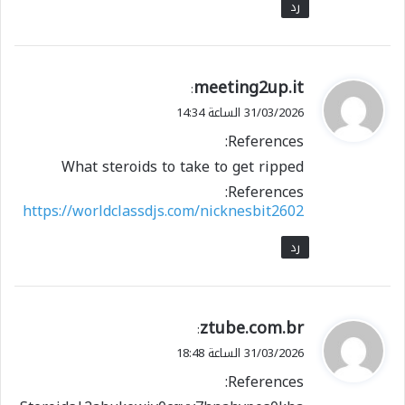
رد
ي
meeting2up.it
:
ق
31/03/2026 الساعة 14:34
و
References:
ل
What steroids to take to get ripped
References:
https://worldclassdjs.com/nicknesbit2602
رد
ي
ztube.com.br
:
ق
31/03/2026 الساعة 18:48
و
References:
ل