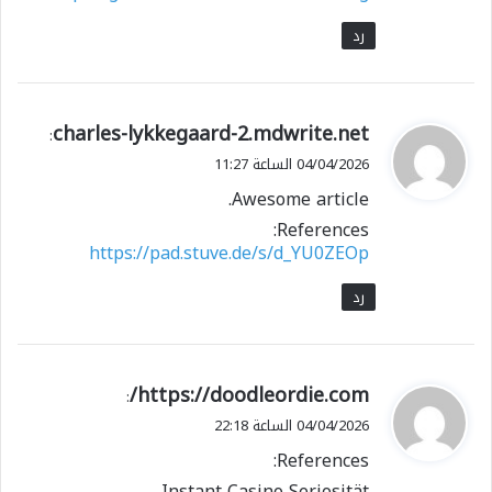
رد
ي
charles-lykkegaard-2.mdwrite.net
:
ق
04/04/2026 الساعة 11:27
و
Awesome article.
ل
References:
https://pad.stuve.de/s/d_YU0ZEOp
رد
ي
https://doodleordie.com/
:
ق
04/04/2026 الساعة 22:18
و
References:
ل
Instant Casino Seriosität