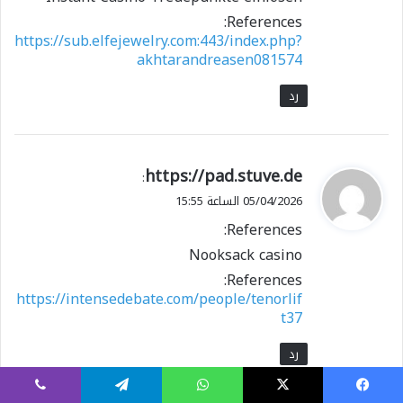
References:
https://sub.elfejewelry.com:443/index.php?
akhtarandreasen081574
رد
ي
https://pad.stuve.de
:
ق
05/04/2026 الساعة 15:55
و
References:
ل
Nooksack casino
References:
https://intensedebate.com/people/tenorlif
t37
رد
يسبوك
X
واتساب
تيلقرام
ڤايبر