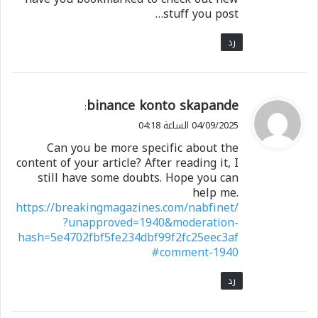
stuff you post…
رد
ي
binance konto skapande
:
ق
04/09/2025 الساعة 04:18
و
Can you be more specific about the
ل
content of your article? After reading it, I
still have some doubts. Hope you can
help me.
https://breakingmagazines.com/nabfinet/
?unapproved=1940&moderation-
hash=5e4702fbf5fe234dbf99f2fc25eec3af
#comment-1940
رد