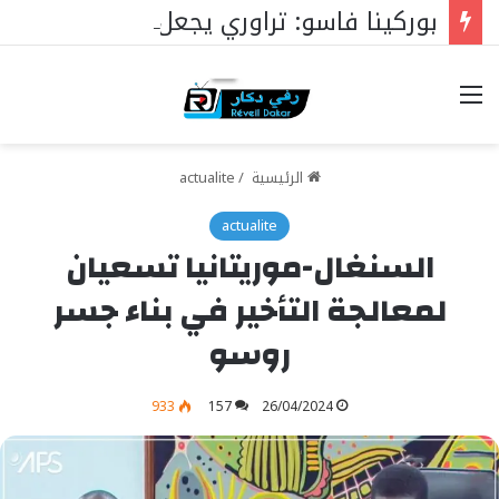
بوركينا فاسو: تراوري يجعل الثورة الشعبية التقدمية بوصلة السيادة
خيارات
الرئيسية
/
actualite
actualite
السنغال-موريتانيا تسعيان
لمعالجة التأخير في بناء جسر
روسو
933
157
26/04/2024