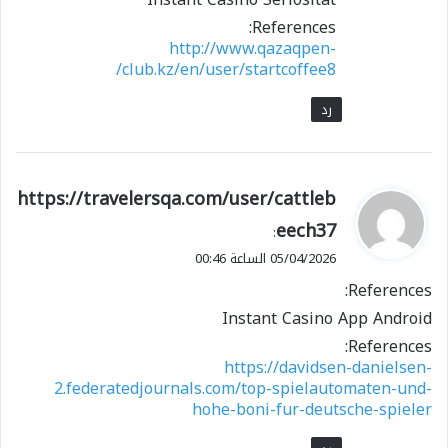
References:
http://www.qazaqpen-
club.kz/en/user/startcoffee8/
رد
ي
https://travelersqa.com/user/cattleb
ق
eech37
:
و
05/04/2026 الساعة 00:46
ل
References:
Instant Casino App Android
References:
https://davidsen-danielsen-
2.federatedjournals.com/top-spielautomaten-und-
hohe-boni-fur-deutsche-spieler