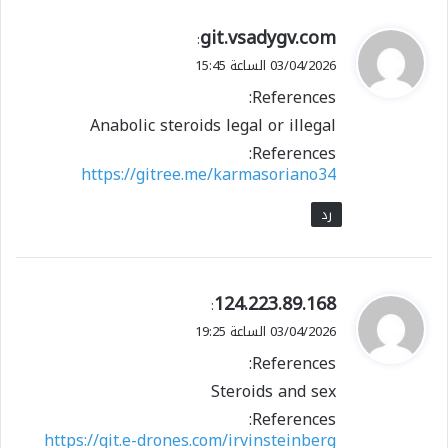
ي
git.vsadygv.com
:
ق
03/04/2026 الساعة 15:45
و
References:
ل
Anabolic steroids legal or illegal
References:
https://gitree.me/karmasoriano34
رد
ي
124.223.89.168
:
ق
03/04/2026 الساعة 19:25
و
References:
ل
Steroids and sex
References:
https://git.e-drones.com/irvinsteinberg