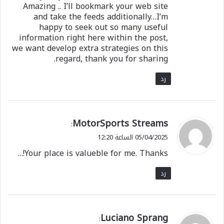
Amazing .. I’ll bookmark your web site
and take the feeds additionally…I’m
happy to seek out so many useful
information right here within the post,
we want develop extra strategies on this
regard, thank you for sharing.
رد
ي
MotorSports Streams
:
ق
05/04/2025 الساعة 12:20
و
Your place is valueble for me. Thanks!…
ل
رد
ي
Luciano Sprang
: