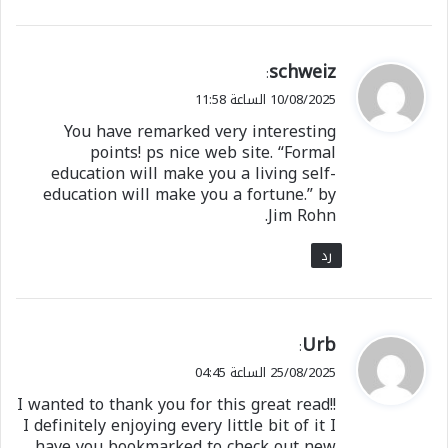
ي
schweiz
:
ق
10/08/2025 الساعة 11:58
و
You have remarked very interesting
ل
points! ps nice web site. “Formal
education will make you a living self-
education will make you a fortune.” by
Jim Rohn.
رد
ي
Urb
:
ق
25/08/2025 الساعة 04:45
و
I wanted to thank you for this great read!!
ل
I definitely enjoying every little bit of it I
have you bookmarked to check out new