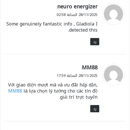
ي
neuro energizer
:
ق
28/11/2025 الساعة 02:58
و
Some genuinely fantastic info , Gladiola I
ل
detected this.
رد
ي
MM88
:
ق
28/11/2025 الساعة 17:59
و
Với giao diện mượt mà và ưu đãi hấp dẫn,
ل
MM88
là lựa chọn lý tưởng cho các tín đồ
giải trí trực tuyến.
رد