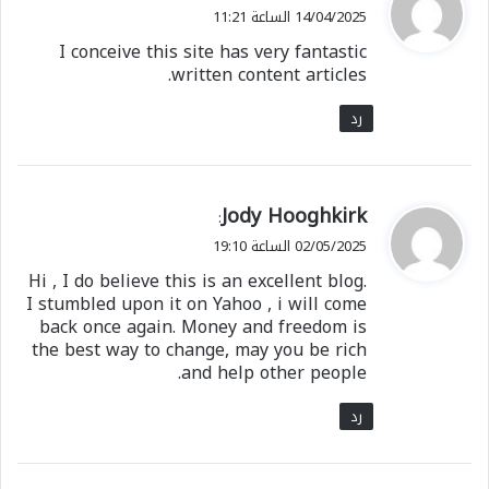
ق
14/04/2025 الساعة 11:21
و
I conceive this site has very fantastic
ل
written content articles.
رد
ي
Jody Hooghkirk
:
ق
02/05/2025 الساعة 19:10
و
Hi , I do believe this is an excellent blog.
ل
I stumbled upon it on Yahoo , i will come
back once again. Money and freedom is
the best way to change, may you be rich
and help other people.
رد