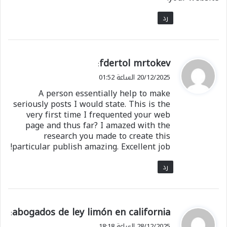
رد
ي
fdertol mrtokev
:
ق
20/12/2025 الساعة 01:52
و
A person essentially help to make
ل
seriously posts I would state. This is the
very first time I frequented your web
page and thus far? I amazed with the
research you made to create this
particular publish amazing. Excellent job!
رد
ي
abogados de ley limón en california
:
ق
28/12/2025 الساعة 18:18