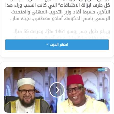
كل طرف لإزالة الاختناقات” التي كانت السبب وراء هذا
التأخير، حسبما أفاد وزير التدريب المهني والمتحدث
الرسمي باسم الحكومة، أمادو مصطفى. نجيك سار .
ويبلغ طول جسر روسو 1461 مترًا، وعرضه 55 مترًا،
وتبلغ تكلفته 54 مليار فرنك أفريقي. ويساهم بنك
التنمية الأفريقي في تمويله. ويتم تنفيذ العمل من
اظهر المزيد
قبل شركة صينية.
وأضاف البيان الصحفي الصادر عن مجلس الوزراء أن
قادة البلدين ناقشوا “ضرورة تشكيل كتلة موحدة في
مواجهة المشغل BP، حتى لا يخيب توقعات السكان”.
شارك هذا الموضوع:
فيس بوك
X