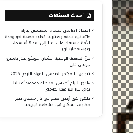
أحدث المقالات
الاتحاد العالمي لعلماء المسلمين يبارك
«اتفاقية مكة» ويعتبرها خطوة مهمة نحو وحدة
الأمة واستقلالها، داعيًا إلى تقوية أسسها،
وتوسيعها(بيان)
حلّ الجمعية الوطنية: عثمان سونكو يحذر باسيرو
جوماي فاي
تيواون : المؤتمر الصحفي للمولد النبوي 2026
«لديّ التزام أخلاقي بمواصلة دعمه»: أميناتا
توري تبرر التزامها بجوماي
ظهور شق أرضي ضخم في دار معطي يثير
مخاوف السكان في مقاطعة كيبيمير