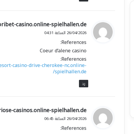
ي
pribet-casino.online-spielhallen.de/
ق
26/04/2026 الساعة 04:31
و
References:
ل
Coeur d’alene casino
References:
esort-casino-drive-cherokee-nc.online-
spielhallen.de/
رد
ي
riose-casinos.online-spielhallen.de
ق
26/04/2026 الساعة 06:45
و
References:
ل