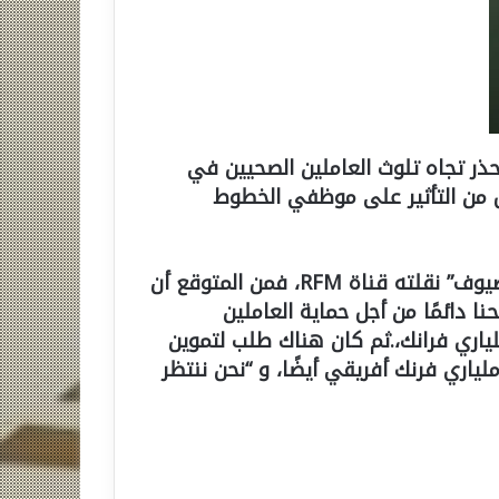
حذر تجاه تلوث العاملين الصحيين في
 من التأثير على موظفي الخطوط
وفي تصريح مدير مكتب وزير الصحة “الويس والي ضيوف” نقلته قناة RFM، فمن المتوقع أن
 دائمًا من أجل حماية العاملين
لياري فرانك،.ثم كان هناك طلب لتموين
 ملياري فرنك أفريقي أيضًا، و “نحن ننتظر