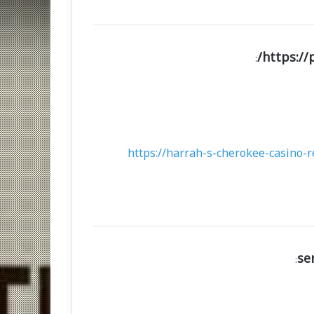
https://
:
https://harrah-s-cherokee-casino-r
se
: