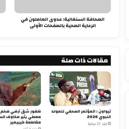
الصحافة السنغالية: عدوى العاملون في
الرعاية الصحية بالصفحات الأولى
مقالات ذات صلة
تيواون : المؤتمر الصحفي للمولد
ظهور شق أرضي ضخم ف
النبوي 2026
معطي يثير مخاوف ال
مقاطعة كيبيمير
منذ 21 ساعة