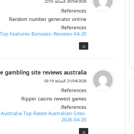
20/04/2026 الساعة 22:55
و
References:
ل
Random number generator online
References:
o-Top-Features-Bonuses–Reviews-04-20
رد
ي
ne gambling site reviews australia
ق
21/04/2026 الساعة 03:19
و
References:
ل
Ripper casino newest games
References:
-Australia-Top-Rated-Australian-Sites-
2026-04-20
رد