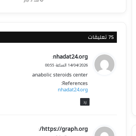
منذ 3 أيام
‫75 تعليقات
ي
nhadat24.org
:
ق
14/04/2026 الساعة 00:55
و
anabolic steroids center
ل
References:
nhadat24.org
رد
ي
https://graph.org/
:
ق