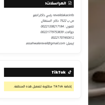
المراسلات:
reveildakar.info رفي داكار.انفو
ص ب 7522 دكار- السنغال
تلفون : 00221338217184
جوالات: 00221779753839
00221707492612
إيميل: assahwalereveil@gmail.com
TikTok
إضافة TikTok مطلوبة لتفعيل هذه المنطقة.