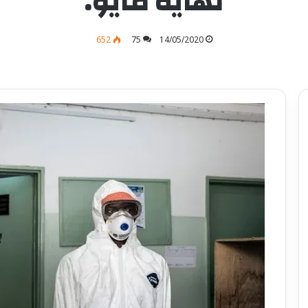
نهاية مايو.
652
75
14/05/2020