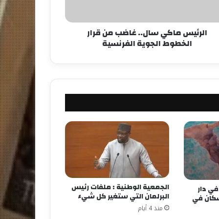
الرئيس ماكي سال.. غاضب من قرار
الخطوط الجوية الفرنسية
الجمعية الوطنية : ملفات رئيس
ي دار
البرلمان التي ستغير كل شيء
سكان في
منذ 4 أيام