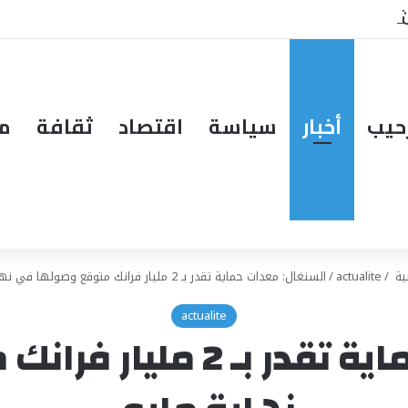
حيب
أخبار
سياسة
اقتصاد
ثقافة
مق
ية
/
actualite
/
السنغال: معدات حماية تقدر بـ 2 مليار فرانك متوقع وصولها في نهاية مايو.
actualite
السنغال: معدات حماية تق