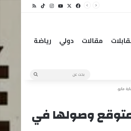
ظهور شق أرضي ضخم في دار معطي يثير مخاوف السكان في مقاطعة كيبيمير
X
فيسبوك
يوتيوب
انستقرام
‫TikTok
ملخص الموقع RSS
ابلات
مقالات
دولي
رياضة
بحث
عن
در بـ 2 مليار فرانك متوقع وصولها في