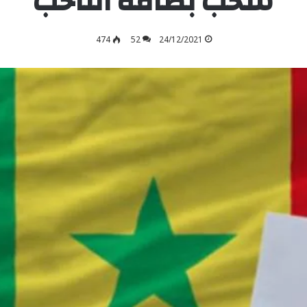
سحب بطاقة الناخب
474
52
24/12/2021