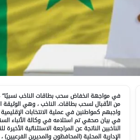
في مواجهة انخفاض سحب بطاقات الناخب نسبيًا” ، د
من الأقبال لسحب بطاقات. الناخب ، وهي الوثيقة ا
واجبهم كمواطنين في عملية الانتخابات الإقليمية يوم الأحد 23 ين
الناخبين الناتجة عن المراجعة الاستثنائية الأخيرة ل
الإدارية المحلية (المحافظون والمديرين الفرعيين) ،