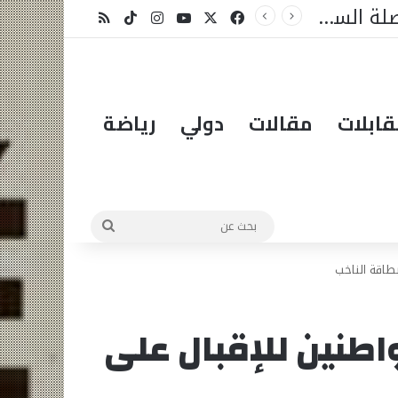
ل شيء
X
فيسبوك
يوتيوب
انستقرام
‫TikTok
ملخص الموقع RSS
ابلات
مقالات
دولي
رياضة
بحث
عن
بطاقة الناخب
واطنين للإقبال على