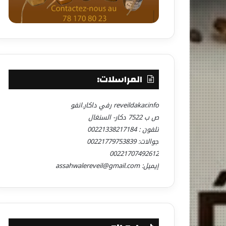
المراسلات:
reveildakar.info رفي داكار.انفو
ص ب 7522 دكار- السنغال
تلفون : 00221338217184
جوالات: 00221779753839
00221707492612
إيميل: assahwalereveil@gmail.com