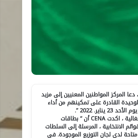
عا المركز المواطنين المعنيين إلى مزيد
لوحيدة القادرة على تمكينهم من أداء
اير. 2022 ”.
في بيان صحفي تم استلامه في وكالة الأنباء السنغالية ، اكدت CENA أن “ بطاقات
لقوائم الانتخابية ، المرسلة إلى السلطات
 متاحة لدى لجان التوزيع الموجودة. في