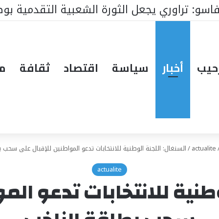
 الوطنية : ملفات رئيس البرلمان التي ستغير ك
حيب
أخبار
سياسة
اقتصاد
ثقافة
مق
actualite
/
السنغال: اللجنة الوطنية للانتخابات تدعو المواطنين للإقبال على سحب 
actualite
طنية للانتخابات تدعو الم