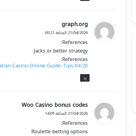
ي
graph.org
:
ق
21/04/2026 الساعة 00:21
و
References:
ل
Jacks or better strategy
References:
ralian-Casino-Online-Guide–Tips-04-20
رد
ي
Woo Casino bonus codes
:
ق
21/04/2026 الساعة 14:09
و
References:
ل
Roulette betting options