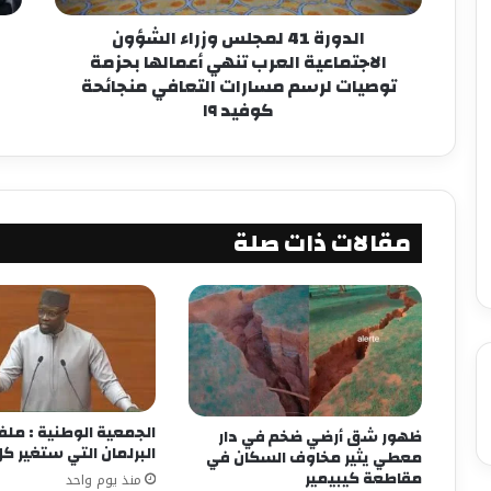
الدورة 41 لمجلس وزراء الشؤون
الاجتماعية العرب تنهي أعمالها بحزمة
توصيات لرسم مسارات التعافي منجائحة
كوفيد ١٩
مقالات ذات صلة
الجمعية الوطنية : مل
ظهور شق أرضي ضخم في دار
البرلمان التي ستغير 
معطي يثير مخاوف السكان في
مقاطعة كيبيمير
منذ يوم واحد