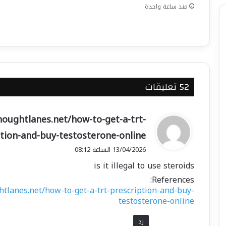
منذ ساعة واحدة
‫52 تعليقات
ي
houghtlanes.net/how-to-get-a-trt-
ق
tion-and-buy-testosterone-online
و
13/04/2026 الساعة 08:12
ل
is it illegal to use steroids
References:
htlanes.net/how-to-get-a-trt-prescription-and-buy-
testosterone-online
رد