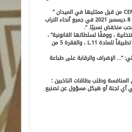
ومع ذلك ، فإن المعلومات التي تم إرسالها إلى CENA من قبل ممثليها في الميدان ”
تكشف أن توزيع البطاقات المذكورة ، الذي بدأ منذ 8 ديسمبر 2021 في جميع أنحاء التراب
ب منخفض نسبيًا. “.
خابية ، ووفقًا لسلطاتها القانونية” ،
فإنها تقوم “بمراقبة توزيع بطاقات الناخبين هذه ، تطبيقاً للمادة L.11 ، والفقرة 5 من
لي: “… الإشراف والرقابة على طباعة
ملية الدعوة إلى المنافسة وطلب بطاقات الناخبين ؛
ي أي لجنة أو هيكل مسؤول عن تصنيع