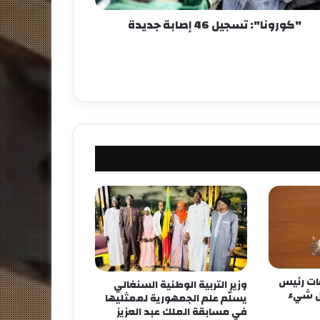
"كورونا": تسجيل 46 إصابة جديدة
فات رئيس
وزير التربية الوطنية السنغالي
كل شيء
يسلّم علم الجمهورية لممثليها
في مسابقة الملك عبد العزيز