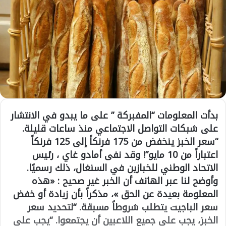
بدأت المعلومات “المفبركة ” على ما يبدو في الانتشار
على شبكات التواصل الاجتماعي منذ ساعات قليلة.
“سعر الخبز ينخفض من 175 فرنكاً إلى 125 فرنكاً
اعتباراً من 10 مايو”! وقد نفى أمادو غاي ، رئيس
الاتحاد الوطني للخبازين في السنغال، ذلك رسميًا.
وأوضح لنا عبر الهاتف أن الخبر غير صحيح : «هذه
المعلومة بعيدة عن الحق »، مذكراً بأن زيادة أو خفض
سعر الباجيت يتطلب شروطاً مسبقة. “لتحديد سعر
الخبز، يجب على جميع اللاعبين أن يجتمعوا. “يجب على