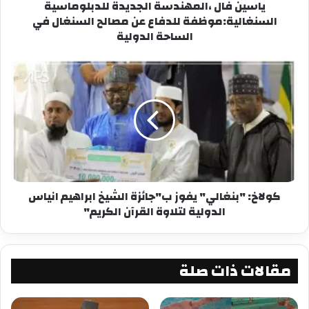
ياسين فال ،المهندسة الجديدة للدبلوماسية
السنغالية:موظفة للدفاع عن مصالح السنغال في
الساحة الدولية
كولاخ: "بنغالي" يفوز ب"جائزة الشيخ ابراهيم انياس
الدولية لتلاوة القرآن الكريم"
مقالات ذات صلة