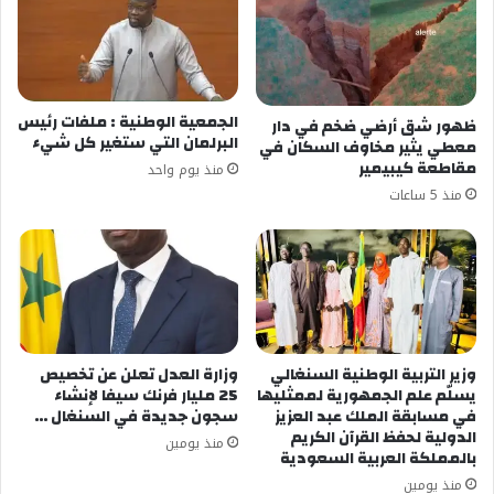
الجمعية الوطنية : ملفات رئيس
ظهور شق أرضي ضخم في دار
البرلمان التي ستغير كل شيء
معطي يثير مخاوف السكان في
مقاطعة كيبيمير
منذ يوم واحد
منذ 5 ساعات
وزير التربية الوطنية السنغالي
وزارة العدل تعلن عن تخصيص
يسلّم علم الجمهورية لممثليها
25 مليار فرنك سيفا لإنشاء
في مسابقة الملك عبد العزيز
سجون جديدة في السنغال …
الدولية لحفظ القرآن الكريم
منذ يومين
بالمملكة العربية السعودية
منذ يومين