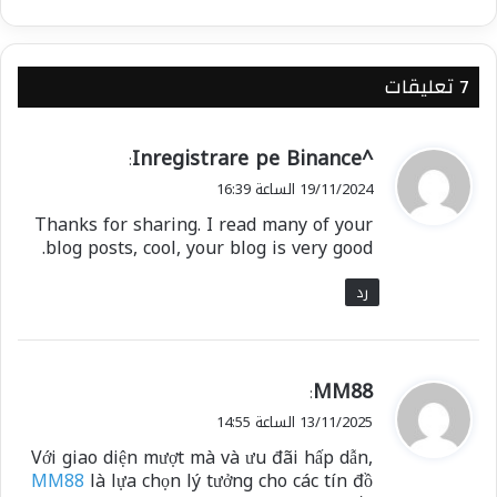
‫7 تعليقات
ي
^Inregistrare pe Binance
:
ق
19/11/2024 الساعة 16:39
و
Thanks for sharing. I read many of your
ل
blog posts, cool, your blog is very good.
رد
ي
MM88
:
ق
13/11/2025 الساعة 14:55
و
Với giao diện mượt mà và ưu đãi hấp dẫn,
ل
MM88
là lựa chọn lý tưởng cho các tín đồ