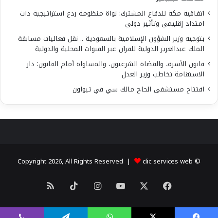
اتفاقية مكة للدفاع المشترك: نواة منظومة ردع استراتيجية ذات
امتداد إقليمي وتأثير دولي
بتوجيه وزير الشؤون الإسلامية بالسعودية .. نقل فعاليات مسابقة
الملك عبدالعزيز الدولية للقرآن عبر القنوات المحلية والدولية
قانون الأسرة، والقضاة الشرعيون، والمساواة أمام القانون: دار
الاستقامة تخاطب وزير العدل
افتتاح مستشفى الحاج مالك سي في تيواون
clic services web
© Copyright 2026, All Rights Reserved |
X
فيسبوك
يوتيوب
انستقرام
‫TikTok
ملخص
الموقع