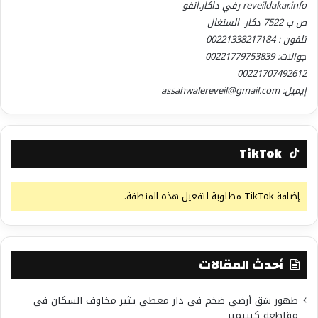
reveildakar.info رفي داكار.انفو
ص ب 7522 دكار- السنغال
تلفون : 00221338217184
جوالات: 00221779753839
00221707492612
إيميل: assahwalereveil@gmail.com
TikTok
إضافة TikTok مطلوبة لتفعيل هذه المنطقة.
أحدث المقالات
ظهور شق أرضي ضخم في دار معطي يثير مخاوف السكان في
مقاطعة كيبيمير