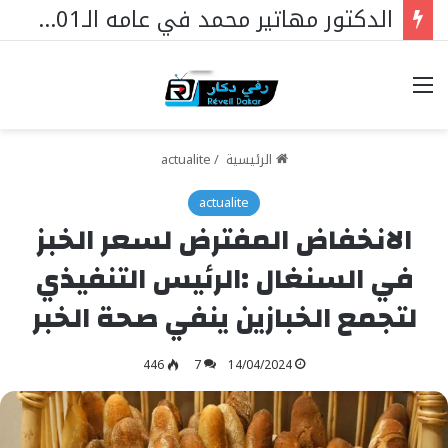
الدكتور مهاتير محمد في عامه الـ101… قائدٌ استثنائي ورمزٌ خالد في مسيرة نهضة ماليزيا.
خيارات
الرئيسية
/
actualite
actualite
الانخفاض المفترض لسعر الخبز
في السنغال :الرئيس التنفيذي
لتجمع الخبازين ينفي صحة الخبر
446
7
14/04/2024