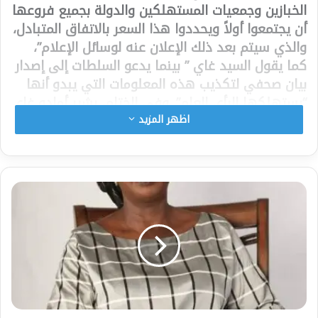
الخبازين وجمعيات المستهلكين والدولة بجميع فروعها
أن يجتمعوا أولاً ويحددوا هذا السعر بالاتفاق المتبادل،
والذي سيتم بعد ذلك الإعلان عنه لوسائل الإعلام”،
كما يقول السيد غاي ” بينما يدعو السلطات إلى إصدار
بيان صحفي لتكذيب هذه المعلومات التي يبدو أنها
“يستهلكها الرأي العام”. وفي الختام، يشير أمادو غاي
إلى أن انخفاض سعر الخبز يتطلب تعديل سعر الدقيق
اظهر المزيد
وجميع المدخلات الأخرى ليتم الانخفاض
شارك هذا الموضوع:
فيس بوك
X
معجب بهذه: